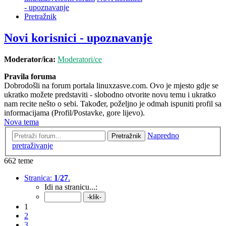
- upoznavanje
Pretražnik
Novi korisnici - upoznavanje
Moderator/ica:
Moderatori/ce
Pravila foruma
Dobrodošli na forum portala linuxzasve.com. Ovo je mjesto gdje se
ukratko možete predstaviti - slobodno otvorite novu temu i ukratko
nam recite nešto o sebi. Također, poželjno je odmah ispuniti profil sa
informacijama (Profil/Postavke, gore lijevo).
Nova tema
Napredno
Pretražnik
pretraživanje
662 teme
Stranica:
1
/
27
.
Idi na stranicu...:
1
2
3