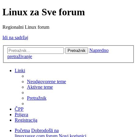
Linux za Sve forum
Regionalni Linux forum
Idi na sadržaj
Napredno
Pretražnik
pretraživanje
Linki
Neodgovorene teme
Aktivne teme
Pretražnik
ČPP
Prijava
Registracija
Početna
Dobrodošli na
linuxzasve.com forum
Novi korisnici