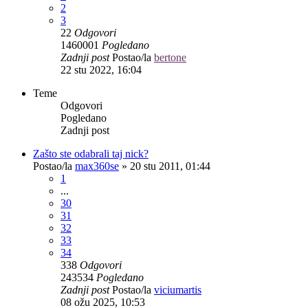
2
3
22
Odgovori
1460001
Pogledano
Zadnji post
Postao/la
bertone
22 stu 2022, 16:04
Teme
Odgovori
Pogledano
Zadnji post
Zašto ste odabrali taj nick?
Postao/la
max360se
»
20 stu 2011, 01:44
1
...
30
31
32
33
34
338
Odgovori
243534
Pogledano
Zadnji post
Postao/la
viciumartis
08 ožu 2025, 10:53