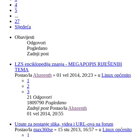
4
5
...
27
Sljedeća
Obavijesti
Odgovori
Pogledano
Zadnji post
LZS enciklopedija znanja - MEGAPOPIS RIJEŠENIH
TEMA
Postao/la
Abzeenth
»
01 vel 2014, 20:23
» u
Linux općenito
1
2
3
21
Odgovori
1809790
Pogledano
Zadnji post
Postao/la
Abzeenth
01 vel 2014, 20:55
Upute za postanje slika, videa i URL-ova na forum
Postao/la
max360se
»
15 stu 2013, 16:57
» u
Linux općenito
1