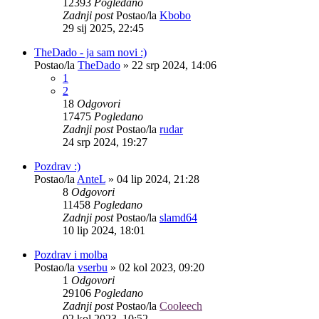
12393
Pogledano
Zadnji post
Postao/la
Kbobo
29 sij 2025, 22:45
TheDado - ja sam novi :)
Postao/la
TheDado
»
22 srp 2024, 14:06
1
2
18
Odgovori
17475
Pogledano
Zadnji post
Postao/la
rudar
24 srp 2024, 19:27
Pozdrav :)
Postao/la
AnteL
»
04 lip 2024, 21:28
8
Odgovori
11458
Pogledano
Zadnji post
Postao/la
slamd64
10 lip 2024, 18:01
Pozdrav i molba
Postao/la
vserbu
»
02 kol 2023, 09:20
1
Odgovori
29106
Pogledano
Zadnji post
Postao/la
Cooleech
02 kol 2023, 10:52