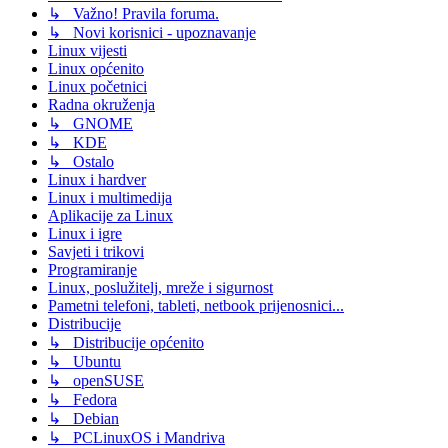
↳ Važno! Pravila foruma.
↳ Novi korisnici - upoznavanje
Linux vijesti
Linux općenito
Linux početnici
Radna okruženja
↳ GNOME
↳ KDE
↳ Ostalo
Linux i hardver
Linux i multimedija
Aplikacije za Linux
Linux i igre
Savjeti i trikovi
Programiranje
Linux, poslužitelj, mreže i sigurnost
Pametni telefoni, tableti, netbook prijenosnici...
Distribucije
↳ Distribucije općenito
↳ Ubuntu
↳ openSUSE
↳ Fedora
↳ Debian
↳ PCLinuxOS i Mandriva