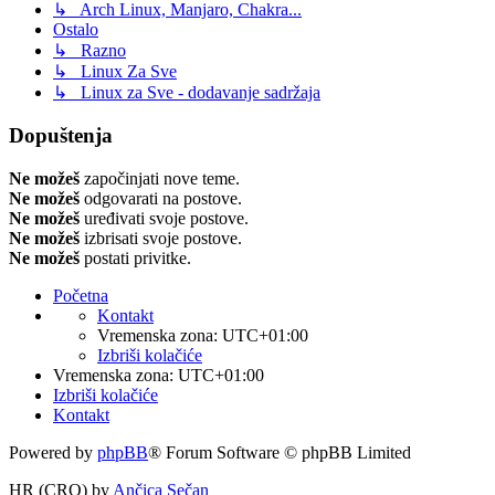
↳ Arch Linux, Manjaro, Chakra...
Ostalo
↳ Razno
↳ Linux Za Sve
↳ Linux za Sve - dodavanje sadržaja
Dopuštenja
Ne možeš
započinjati nove teme.
Ne možeš
odgovarati na postove.
Ne možeš
uređivati svoje postove.
Ne možeš
izbrisati svoje postove.
Ne možeš
postati privitke.
Početna
Kontakt
Vremenska zona:
UTC+01:00
Izbriši kolačiće
Vremenska zona:
UTC+01:00
Izbriši kolačiće
Kontakt
Powered by
phpBB
® Forum Software © phpBB Limited
HR (CRO) by
Ančica Sečan