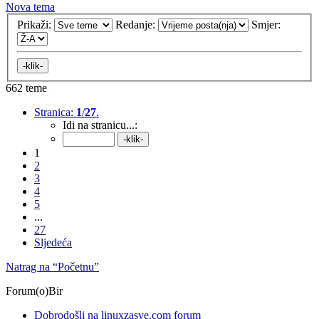
Nova tema
Prikaži:
Redanje:
Smjer:
662 teme
Stranica:
1
/
27
.
Idi na stranicu...:
1
2
3
4
5
...
27
Sljedeća
Natrag na “Početnu”
Forum(o)Bir
Dobrodošli na linuxzasve.com forum