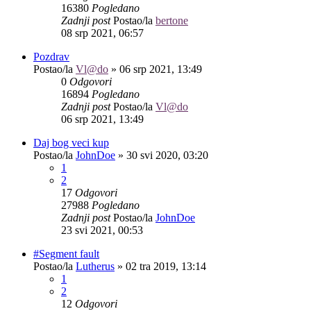
16380
Pogledano
Zadnji post
Postao/la
bertone
08 srp 2021, 06:57
Pozdrav
Postao/la
Vl@do
»
06 srp 2021, 13:49
0
Odgovori
16894
Pogledano
Zadnji post
Postao/la
Vl@do
06 srp 2021, 13:49
Daj bog veci kup
Postao/la
JohnDoe
»
30 svi 2020, 03:20
1
2
17
Odgovori
27988
Pogledano
Zadnji post
Postao/la
JohnDoe
23 svi 2021, 00:53
#Segment fault
Postao/la
Lutherus
»
02 tra 2019, 13:14
1
2
12
Odgovori