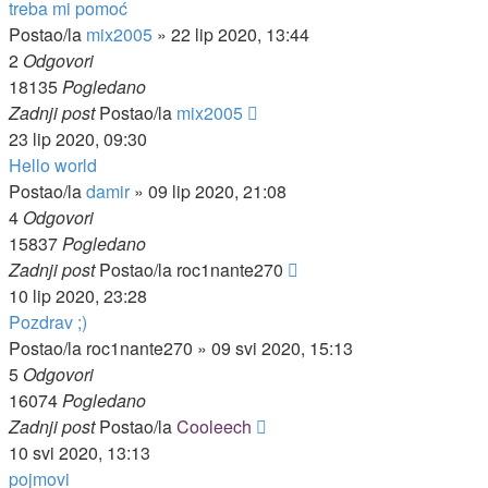
treba mi pomoć
Postao/la
mix2005
»
22 lip 2020, 13:44
2
Odgovori
18135
Pogledano
Zadnji post
Postao/la
mix2005
23 lip 2020, 09:30
Hello world
Postao/la
damir
»
09 lip 2020, 21:08
4
Odgovori
15837
Pogledano
Zadnji post
Postao/la
roc1nante270
10 lip 2020, 23:28
Pozdrav ;)
Postao/la
roc1nante270
»
09 svi 2020, 15:13
5
Odgovori
16074
Pogledano
Zadnji post
Postao/la
Cooleech
10 svi 2020, 13:13
pojmovi