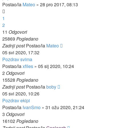
Postao/la
Mateo
»
28 pro 2017, 08:13
1
2
11
Odgovori
25869
Pogledano
Zadnji post
Postao/la
Mateo
05 svi 2020, 17:32
Pozdrav svima
Postao/la
xfiles
»
05 sij 2020, 10:24
2
Odgovori
15528
Pogledano
Zadnji post
Postao/la
boby
05 svi 2020, 10:26
Pozdrav ekipi
Postao/la
IvanSmo
»
31 ožu 2020, 21:24
3
Odgovori
16102
Pogledano
Zadnji post
Postao/la
Cooleech