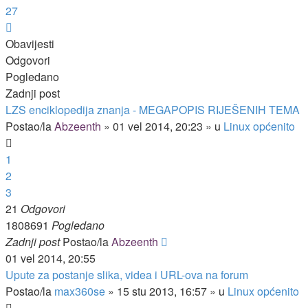
27
Sljedeća
Obavijesti
Odgovori
Pogledano
Zadnji post
LZS enciklopedija znanja - MEGAPOPIS RIJEŠENIH TEMA
Postao/la
Abzeenth
»
01 vel 2014, 20:23
» u
Linux općenito
1
2
3
21
Odgovori
1808691
Pogledano
Zadnji post
Postao/la
Abzeenth
01 vel 2014, 20:55
Upute za postanje slika, videa i URL-ova na forum
Postao/la
max360se
»
15 stu 2013, 16:57
» u
Linux općenito