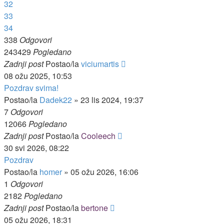
32
33
34
338
Odgovori
243429
Pogledano
Zadnji post
Postao/la
viciumartis
08 ožu 2025, 10:53
Pozdrav svima!
Postao/la
Dadek22
»
23 lis 2024, 19:37
7
Odgovori
12066
Pogledano
Zadnji post
Postao/la
Cooleech
30 svi 2026, 08:22
Pozdrav
Postao/la
homer
»
05 ožu 2026, 16:06
1
Odgovori
2182
Pogledano
Zadnji post
Postao/la
bertone
05 ožu 2026, 18:31