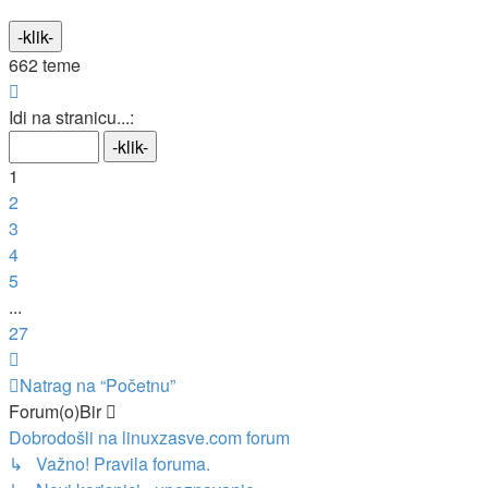
662 teme
Stranica:
1
/
27
.
Idi na stranicu...:
1
2
3
4
5
...
27
Sljedeća
Natrag na “Početnu”
Forum(o)Bir
Dobrodošli na linuxzasve.com forum
↳ Važno! Pravila foruma.