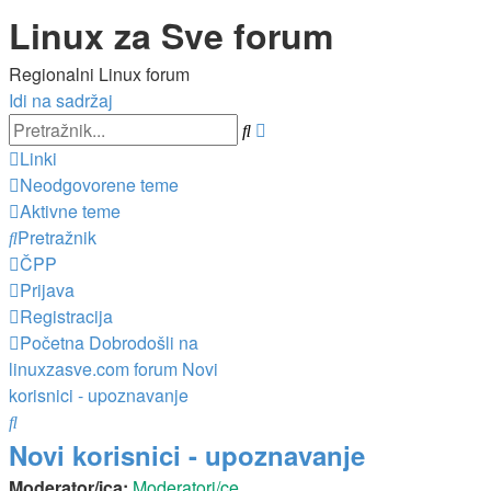
Linux za Sve forum
Regionalni Linux forum
Idi na sadržaj
Napredno
Pretražnik
pretraživanje
Linki
Neodgovorene teme
Aktivne teme
Pretražnik
ČPP
Prijava
Registracija
Početna
Dobrodošli na
linuxzasve.com forum
Novi
korisnici - upoznavanje
Pretražnik
Novi korisnici - upoznavanje
Moderator/ica:
Moderatori/ce