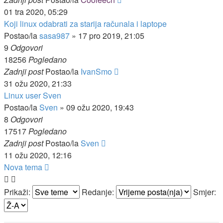
01 tra 2020, 05:29
Koji linux odabrati za starija računala i laptope
Postao/la
sasa987
»
17 pro 2019, 21:05
9
Odgovori
18256
Pogledano
Zadnji post
Postao/la
IvanSmo
31 ožu 2020, 21:33
Linux user Sven
Postao/la
Sven
»
09 ožu 2020, 19:43
8
Odgovori
17517
Pogledano
Zadnji post
Postao/la
Sven
11 ožu 2020, 12:16
Nova tema
Prikaži:
Redanje:
Smjer: