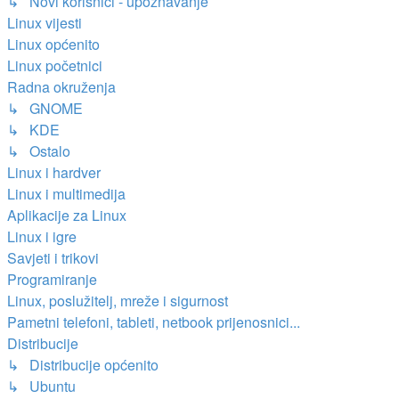
↳ Novi korisnici - upoznavanje
Linux vijesti
Linux općenito
Linux početnici
Radna okruženja
↳ GNOME
↳ KDE
↳ Ostalo
Linux i hardver
Linux i multimedija
Aplikacije za Linux
Linux i igre
Savjeti i trikovi
Programiranje
Linux, poslužitelj, mreže i sigurnost
Pametni telefoni, tableti, netbook prijenosnici...
Distribucije
↳ Distribucije općenito
↳ Ubuntu