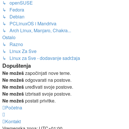
↳ openSUSE
↳ Fedora
↳ Debian
↳ PCLinuxOS i Mandriva
↳ Arch Linux, Manjaro, Chakra...
Ostalo
↳ Razno
↳ Linux Za Sve
↳ Linux za Sve - dodavanje sadržaja
Dopuštenja
Ne možeš
započinjati nove teme.
Ne možeš
odgovarati na postove.
Ne možeš
uređivati svoje postove.
Ne možeš
izbrisati svoje postove.
Ne možeš
postati privitke.
Početna
Kontakt
Vremenska zona:
UTC+01:00