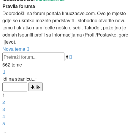
Pravila foruma
Dobrodošli na forum portala linuxzasve.com. Ovo je mjesto
gdje se ukratko možete predstaviti - slobodno otvorite novu
temu i ukratko nam recite nešto o sebi. Također, poželjno je
odmah ispuniti profil sa informacijama (Profil/Postavke, gore
lijevo).
Nova tema
Napredno
Pretražnik
pretraživanje
662 teme
Stranica:
1
/
27
.
Idi na stranicu...:
1
2
3
4
5
...