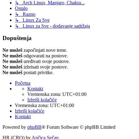
↳ Arch Linux, Manjaro, Chakra...
Ostalo
↳ Razno
↳ Linux Za Sve
↳ Linux za Sve - dodavanje sadržaja
Dopuštenja
Ne možeš
započinjati nove teme.
Ne možeš
odgovarati na postove.
Ne možeš
uređivati svoje postove.
Ne možeš
izbrisati svoje postove.
Ne možeš
postati privitke.
Početna
Kontakt
Vremenska zona:
UTC+01:00
Izbriši kolačiće
Vremenska zona:
UTC+01:00
Izbriši kolačiće
Kontakt
Powered by
phpBB
® Forum Software © phpBB Limited
HR (CRO) by
Ančica Sečan