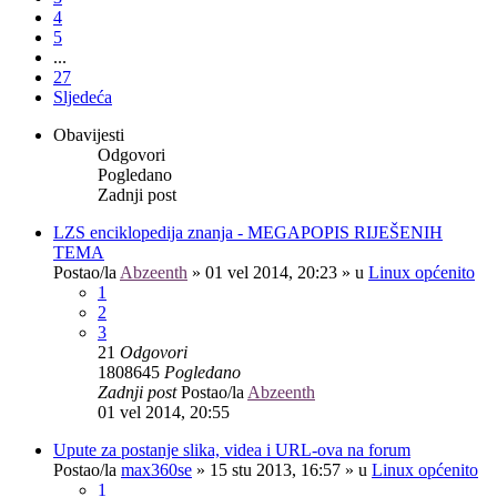
4
5
...
27
Sljedeća
Obavijesti
Odgovori
Pogledano
Zadnji post
LZS enciklopedija znanja - MEGAPOPIS RIJEŠENIH
TEMA
Postao/la
Abzeenth
»
01 vel 2014, 20:23
» u
Linux općenito
1
2
3
21
Odgovori
1808645
Pogledano
Zadnji post
Postao/la
Abzeenth
01 vel 2014, 20:55
Upute za postanje slika, videa i URL-ova na forum
Postao/la
max360se
»
15 stu 2013, 16:57
» u
Linux općenito
1