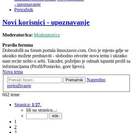
- upoznavanje
Pretražnik
Novi korisnici - upoznavanje
Moderator/ica:
Moderatori/ce
Pravila foruma
Dobrodošli na forum portala linuxzasve.com. Ovo je mjesto gdje se
ukratko možete predstaviti - slobodno otvorite novu temu i ukratko
nam recite nešto o sebi. Također, poželjno je odmah ispuniti profil sa
informacijama (Profil/Postavke, gore lijevo).
Nova tema
Napredno
Pretražnik
pretraživanje
662 teme
Stranica:
1
/
27
.
Idi na stranicu...:
1
2
3