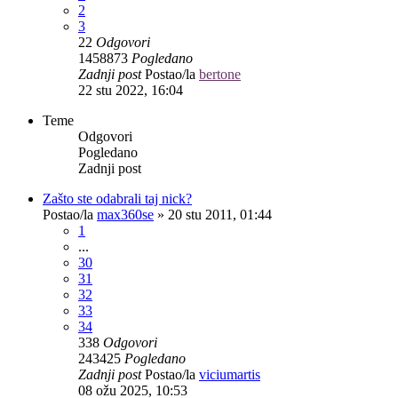
2
3
22
Odgovori
1458873
Pogledano
Zadnji post
Postao/la
bertone
22 stu 2022, 16:04
Teme
Odgovori
Pogledano
Zadnji post
Zašto ste odabrali taj nick?
Postao/la
max360se
»
20 stu 2011, 01:44
1
...
30
31
32
33
34
338
Odgovori
243425
Pogledano
Zadnji post
Postao/la
viciumartis
08 ožu 2025, 10:53