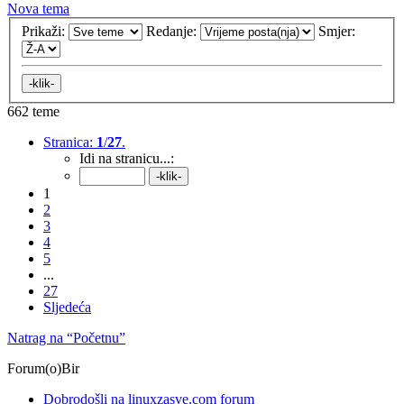
Nova tema
Prikaži:
Redanje:
Smjer:
662 teme
Stranica:
1
/
27
.
Idi na stranicu...:
1
2
3
4
5
...
27
Sljedeća
Natrag na “Početnu”
Forum(o)Bir
Dobrodošli na linuxzasve.com forum