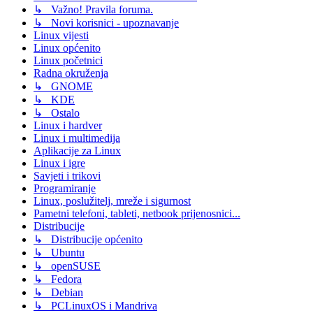
↳ Važno! Pravila foruma.
↳ Novi korisnici - upoznavanje
Linux vijesti
Linux općenito
Linux početnici
Radna okruženja
↳ GNOME
↳ KDE
↳ Ostalo
Linux i hardver
Linux i multimedija
Aplikacije za Linux
Linux i igre
Savjeti i trikovi
Programiranje
Linux, poslužitelj, mreže i sigurnost
Pametni telefoni, tableti, netbook prijenosnici...
Distribucije
↳ Distribucije općenito
↳ Ubuntu
↳ openSUSE
↳ Fedora
↳ Debian
↳ PCLinuxOS i Mandriva