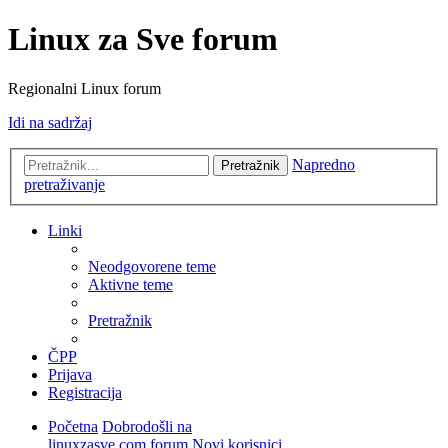
Linux za Sve forum
Regionalni Linux forum
Idi na sadržaj
Napredno
Pretražnik
pretraživanje
Linki
Neodgovorene teme
Aktivne teme
Pretražnik
ČPP
Prijava
Registracija
Početna
Dobrodošli na
linuxzasve.com forum
Novi korisnici