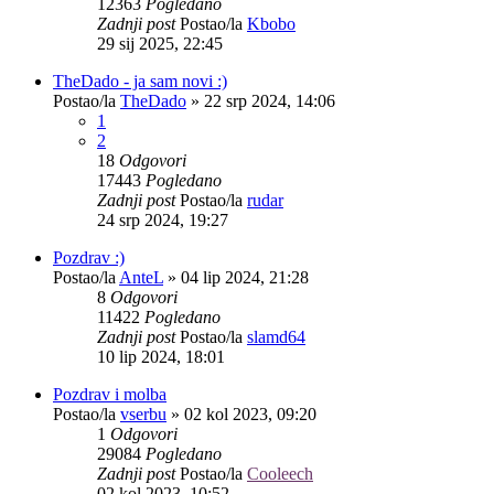
12363
Pogledano
Zadnji post
Postao/la
Kbobo
29 sij 2025, 22:45
TheDado - ja sam novi :)
Postao/la
TheDado
»
22 srp 2024, 14:06
1
2
18
Odgovori
17443
Pogledano
Zadnji post
Postao/la
rudar
24 srp 2024, 19:27
Pozdrav :)
Postao/la
AnteL
»
04 lip 2024, 21:28
8
Odgovori
11422
Pogledano
Zadnji post
Postao/la
slamd64
10 lip 2024, 18:01
Pozdrav i molba
Postao/la
vserbu
»
02 kol 2023, 09:20
1
Odgovori
29084
Pogledano
Zadnji post
Postao/la
Cooleech
02 kol 2023, 10:52