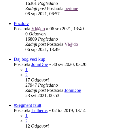
16361
Pogledano
Zadnji post
Postao/la
bertone
08 srp 2021, 06:57
Pozdrav
Postao/la
Vl@do
»
06 srp 2021, 13:49
0
Odgovori
16809
Pogledano
Zadnji post
Postao/la
Vl@do
06 srp 2021, 13:49
Daj bog veci kup
Postao/la
JohnDoe
»
30 svi 2020, 03:20
1
2
17
Odgovori
27947
Pogledano
Zadnji post
Postao/la
JohnDoe
23 svi 2021, 00:53
#Segment fault
Postao/la
Lutherus
»
02 tra 2019, 13:14
1
2
12
Odgovori