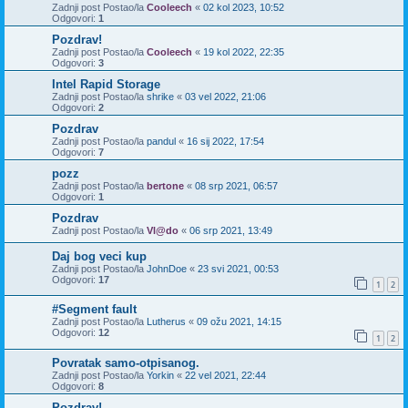
Zadnji post Postao/la
Cooleech
«
02 kol 2023, 10:52
Odgovori:
1
Pozdrav!
Zadnji post Postao/la
Cooleech
«
19 kol 2022, 22:35
Odgovori:
3
Intel Rapid Storage
Zadnji post Postao/la
shrike
«
03 vel 2022, 21:06
Odgovori:
2
Pozdrav
Zadnji post Postao/la
pandul
«
16 sij 2022, 17:54
Odgovori:
7
pozz
Zadnji post Postao/la
bertone
«
08 srp 2021, 06:57
Odgovori:
1
Pozdrav
Zadnji post Postao/la
Vl@do
«
06 srp 2021, 13:49
Daj bog veci kup
Zadnji post Postao/la
JohnDoe
«
23 svi 2021, 00:53
Odgovori:
17
1
2
#Segment fault
Zadnji post Postao/la
Lutherus
«
09 ožu 2021, 14:15
Odgovori:
12
1
2
Povratak samo-otpisanog.
Zadnji post Postao/la
Yorkin
«
22 vel 2021, 22:44
Odgovori:
8
Pozdrav!