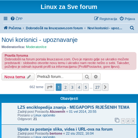
Linux za Sve forum
ČPP
Registracija
Prijava
P
Početna
Dobrodošli na linuxzasve.com forum
Novi korisnici - upoznavanje
r
Novi korisnici - upoznavanje
e
Moderator/ica:
Moderatori/ce
t
Pravila foruma
r
Dobrodošli na forum portala linuxzasve.com. Ovo je mjesto gdje se ukratko možete
predstaviti - slobodno otvorite novu temu i ukratko nam recite nešto o sebi. Također,
a
poželjno je odmah ispuniti profil sa informacijama (Profil/Postavke, gore lijevo).
ž
Pretražnik
Napredno pretraživ
Nova tema
n
Stranica:
1
/
27
.
1
2
3
4
5
27
Sljedeća
662 teme
i
...
k
Obavijesti
LZS enciklopedija znanja - MEGAPOPIS RIJEŠENIH TEMA
Zadnji post Postao/la
Abzeenth
«
01 vel 2014, 20:55
Postano u
Linux općenito
Odgovori:
21
1
2
3
Upute za postanje slika, videa i URL-ova na forum
Zadnji post Postao/la
bertone
«
22 stu 2022, 16:04
Postano u
Linux općenito