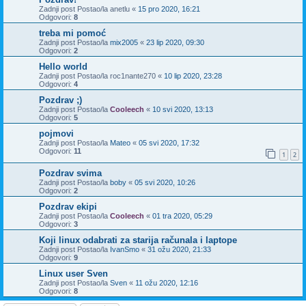
Zadnji post Postao/la
anetlu
«
15 pro 2020, 16:21
Odgovori:
8
treba mi pomoć
Zadnji post Postao/la
mix2005
«
23 lip 2020, 09:30
Odgovori:
2
Hello world
Zadnji post Postao/la
roc1nante270
«
10 lip 2020, 23:28
Odgovori:
4
Pozdrav ;)
Zadnji post Postao/la
Cooleech
«
10 svi 2020, 13:13
Odgovori:
5
pojmovi
Zadnji post Postao/la
Mateo
«
05 svi 2020, 17:32
Odgovori:
11
1
2
Pozdrav svima
Zadnji post Postao/la
boby
«
05 svi 2020, 10:26
Odgovori:
2
Pozdrav ekipi
Zadnji post Postao/la
Cooleech
«
01 tra 2020, 05:29
Odgovori:
3
Koji linux odabrati za starija računala i laptope
Zadnji post Postao/la
IvanSmo
«
31 ožu 2020, 21:33
Odgovori:
9
Linux user Sven
Zadnji post Postao/la
Sven
«
11 ožu 2020, 12:16
Odgovori:
8