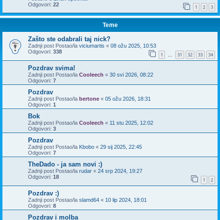
Odgovori:
22
1
2
3
Teme
Zašto ste odabrali taj nick?
Zadnji post Postao/la
viciumartis
«
08 ožu 2025, 10:53
Odgovori:
338
1
31
32
33
34
...
Pozdrav svima!
Zadnji post Postao/la
Cooleech
«
30 svi 2026, 08:22
Odgovori:
7
Pozdrav
Zadnji post Postao/la
bertone
«
05 ožu 2026, 18:31
Odgovori:
1
Bok
Zadnji post Postao/la
Cooleech
«
11 stu 2025, 12:02
Odgovori:
3
Pozdrav
Zadnji post Postao/la
Kbobo
«
29 sij 2025, 22:45
Odgovori:
7
TheDado - ja sam novi :)
Zadnji post Postao/la
rudar
«
24 srp 2024, 19:27
Odgovori:
18
1
2
Pozdrav :)
Zadnji post Postao/la
slamd64
«
10 lip 2024, 18:01
Odgovori:
8
Pozdrav i molba