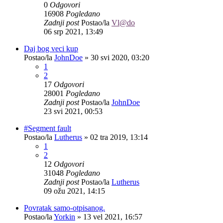
0
Odgovori
16908
Pogledano
Zadnji post
Postao/la
Vl@do
06 srp 2021, 13:49
Daj bog veci kup
Postao/la
JohnDoe
»
30 svi 2020, 03:20
1
2
17
Odgovori
28001
Pogledano
Zadnji post
Postao/la
JohnDoe
23 svi 2021, 00:53
#Segment fault
Postao/la
Lutherus
»
02 tra 2019, 13:14
1
2
12
Odgovori
31048
Pogledano
Zadnji post
Postao/la
Lutherus
09 ožu 2021, 14:15
Povratak samo-otpisanog.
Postao/la
Yorkin
»
13 vel 2021, 16:57