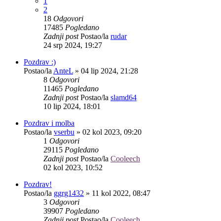
1
2
18
Odgovori
17485
Pogledano
Zadnji post
Postao/la
rudar
24 srp 2024, 19:27
Pozdrav :)
Postao/la
AnteL
»
04 lip 2024, 21:28
8
Odgovori
11465
Pogledano
Zadnji post
Postao/la
slamd64
10 lip 2024, 18:01
Pozdrav i molba
Postao/la
vserbu
»
02 kol 2023, 09:20
1
Odgovori
29115
Pogledano
Zadnji post
Postao/la
Cooleech
02 kol 2023, 10:52
Pozdrav!
Postao/la
ggrg1432
»
11 kol 2022, 08:47
3
Odgovori
39907
Pogledano
Zadnji post
Postao/la
Cooleech