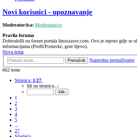
Novi korisnici - upoznavanje
Moderator/ica:
Moderatori/ce
Pravila foruma
Dobrodošli na forum portala linuxzasve.com. Ovo je mjesto gdje se ukr
informacijama (Profil/Postavke, gore lijevo).
Nova tema
Napredno pretraživanje
Pretražnik
662 teme
Stranica:
1
/
27
.
Idi na stranicu...:
1
2
3
4
5
...
27
Sljedeća