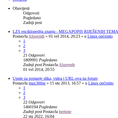
Obavijesti
Odgovori
Pogledano
Zadnji post
LZS enciklopedija znanja - MEGAPOPIS RIJEŠENIH TEM
Postao/la
Abzeenth
»
01 vel 2014, 20:23
» u
Linux općenito
1
2
3
21
Odgovori
1809991
Pogledano
Zadnji post
Postao/la
Abzeenth
01 vel 2014, 20:55
Upute za postanje slika, videa i URL-ova na forum
Postao/la
max360se
»
15 stu 2013, 16:57
» u
Linux općenito
1
2
3
22
Odgovori
1460194
Pogledano
Zadnji post
Postao/la
bertone
22 stu 2022, 16:04