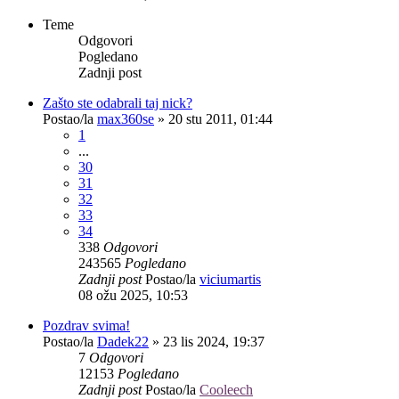
Teme
Odgovori
Pogledano
Zadnji post
Zašto ste odabrali taj nick?
Postao/la
max360se
»
20 stu 2011, 01:44
1
...
30
31
32
33
34
338
Odgovori
243565
Pogledano
Zadnji post
Postao/la
viciumartis
08 ožu 2025, 10:53
Pozdrav svima!
Postao/la
Dadek22
»
23 lis 2024, 19:37
7
Odgovori
12153
Pogledano
Zadnji post
Postao/la
Cooleech