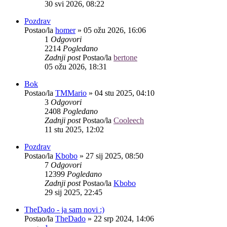
30 svi 2026, 08:22
Pozdrav
Postao/la
homer
»
05 ožu 2026, 16:06
1
Odgovori
2214
Pogledano
Zadnji post
Postao/la
bertone
05 ožu 2026, 18:31
Bok
Postao/la
TMMario
»
04 stu 2025, 04:10
3
Odgovori
2408
Pogledano
Zadnji post
Postao/la
Cooleech
11 stu 2025, 12:02
Pozdrav
Postao/la
Kbobo
»
27 sij 2025, 08:50
7
Odgovori
12399
Pogledano
Zadnji post
Postao/la
Kbobo
29 sij 2025, 22:45
TheDado - ja sam novi :)
Postao/la
TheDado
»
22 srp 2024, 14:06