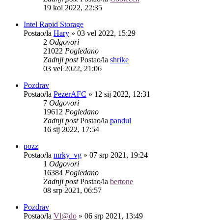
19 kol 2022, 22:35
Intel Rapid Storage
Postao/la
Hary
»
03 vel 2022, 15:29
2
Odgovori
21022
Pogledano
Zadnji post
Postao/la
shrike
03 vel 2022, 21:06
Pozdrav
Postao/la
PezerAFC
»
12 sij 2022, 12:31
7
Odgovori
19612
Pogledano
Zadnji post
Postao/la
pandul
16 sij 2022, 17:54
pozz
Postao/la
mrky_vg
»
07 srp 2021, 19:24
1
Odgovori
16384
Pogledano
Zadnji post
Postao/la
bertone
08 srp 2021, 06:57
Pozdrav
Postao/la
Vl@do
»
06 srp 2021, 13:49