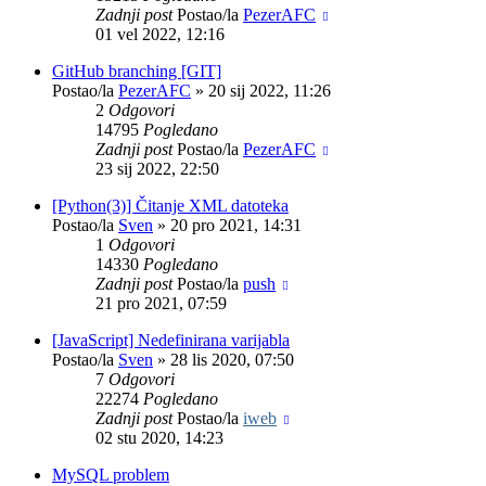
Zadnji post
Postao/la
PezerAFC
01 vel 2022, 12:16
GitHub branching [GIT]
Postao/la
PezerAFC
»
20 sij 2022, 11:26
2
Odgovori
14795
Pogledano
Zadnji post
Postao/la
PezerAFC
23 sij 2022, 22:50
[Python(3)] Čitanje XML datoteka
Postao/la
Sven
»
20 pro 2021, 14:31
1
Odgovori
14330
Pogledano
Zadnji post
Postao/la
push
21 pro 2021, 07:59
[JavaScript] Nedefinirana varijabla
Postao/la
Sven
»
28 lis 2020, 07:50
7
Odgovori
22274
Pogledano
Zadnji post
Postao/la
iweb
02 stu 2020, 14:23
MySQL problem