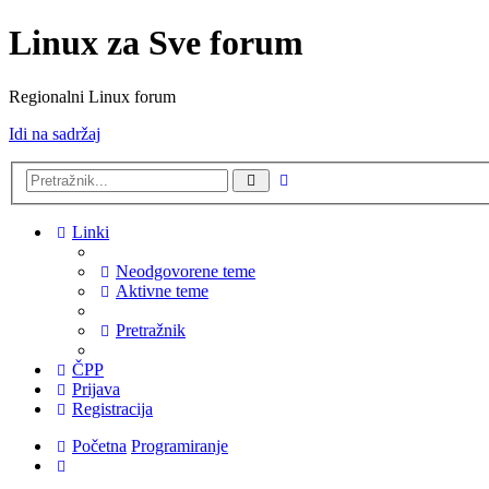
Linux za Sve forum
Regionalni Linux forum
Idi na sadržaj
Napredno
Pretražnik
pretraživanje
Linki
Neodgovorene teme
Aktivne teme
Pretražnik
ČPP
Prijava
Registracija
Početna
Programiranje
Pretražnik