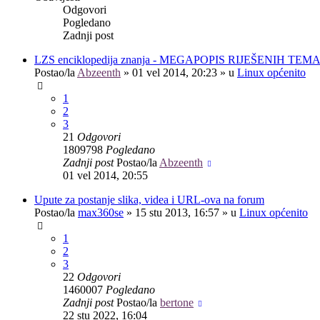
Odgovori
Pogledano
Zadnji post
LZS enciklopedija znanja - MEGAPOPIS RIJEŠENIH TEM
Postao/la
Abzeenth
»
01 vel 2014, 20:23
» u
Linux općenito
1
2
3
21
Odgovori
1809798
Pogledano
Zadnji post
Postao/la
Abzeenth
01 vel 2014, 20:55
Upute za postanje slika, videa i URL-ova na forum
Postao/la
max360se
»
15 stu 2013, 16:57
» u
Linux općenito
1
2
3
22
Odgovori
1460007
Pogledano
Zadnji post
Postao/la
bertone
22 stu 2022, 16:04