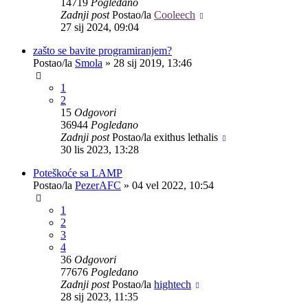
14719
Pogledano
Zadnji post
Postao/la
Cooleech
27 sij 2024, 09:04
zašto se bavite programiranjem?
Postao/la
Smola
»
28 sij 2019, 13:46
1
2
15
Odgovori
36944
Pogledano
Zadnji post
Postao/la
exithus lethalis
30 lis 2023, 13:28
Poteškoće sa LAMP
Postao/la
PezerAFC
»
04 vel 2022, 10:54
1
2
3
4
36
Odgovori
77676
Pogledano
Zadnji post
Postao/la
hightech
28 sij 2023, 11:35