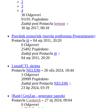
2
3
4
30
Odgovori
91191
Pogledano
Zadnji post
Postao/la
bertone
30 lip 2017, 00:18
Pravilnik pomoćnik (pravila podforuma Programiranje)
Postao/la
jjj
»
04 srp 2011, 20:20
0
Odgovori
25492
Pogledano
Zadnji post
Postao/la
jjj
04 srp 2011, 20:20
LiquidCTL skripta
Postao/la
NELE86
»
26 ožu 2024, 18:44
3
Odgovori
20999
Pogledano
Zadnji post
Postao/la
NELE86
23 lip 2024, 03:19
[Bash] GenZap - generator zaporki
Postao/la
Cooleech
»
27 sij 2024, 09:04
0
Odgovori