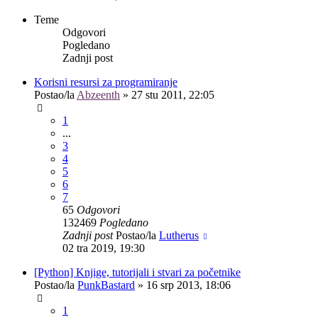
Teme
Odgovori
Pogledano
Zadnji post
Korisni resursi za programiranje
Postao/la
Abzeenth
»
27 stu 2011, 22:05
1
...
3
4
5
6
7
65
Odgovori
132469
Pogledano
Zadnji post
Postao/la
Lutherus
02 tra 2019, 19:30
[Python] Knjige, tutorijali i stvari za početnike
Postao/la
PunkBastard
»
16 srp 2013, 18:06
1