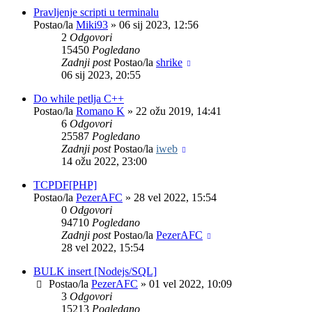
Pravljenje scripti u terminalu
Postao/la
Miki93
»
06 sij 2023, 12:56
2
Odgovori
15450
Pogledano
Zadnji post
Postao/la
shrike
06 sij 2023, 20:55
Do while petlja C++
Postao/la
Romano K
»
22 ožu 2019, 14:41
6
Odgovori
25587
Pogledano
Zadnji post
Postao/la
iweb
14 ožu 2022, 23:00
TCPDF[PHP]
Postao/la
PezerAFC
»
28 vel 2022, 15:54
0
Odgovori
94710
Pogledano
Zadnji post
Postao/la
PezerAFC
28 vel 2022, 15:54
BULK insert [Nodejs/SQL]
Postao/la
PezerAFC
»
01 vel 2022, 10:09
3
Odgovori
15213
Pogledano