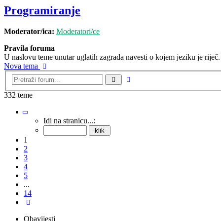
Programiranje
Moderator/ica:
Moderatori/ce
Pravila foruma
U naslovu teme unutar uglatih zagrada navesti o kojem jeziku je riječ.
Nova tema
Napredno
Pretražnik
pretraživanje
332 teme
Stranica:
1
/
14
.
Idi na stranicu...:
1
2
3
4
5
...
14
Sljedeća
Obavijesti