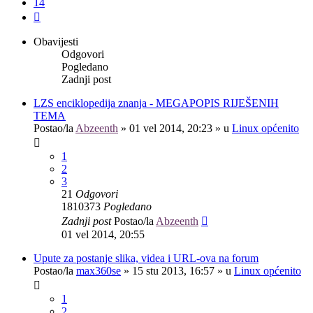
14
Sljedeća
Obavijesti
Odgovori
Pogledano
Zadnji post
LZS enciklopedija znanja - MEGAPOPIS RIJEŠENIH
TEMA
Postao/la
Abzeenth
»
01 vel 2014, 20:23
» u
Linux općenito
1
2
3
21
Odgovori
1810373
Pogledano
Zadnji post
Postao/la
Abzeenth
01 vel 2014, 20:55
Upute za postanje slika, videa i URL-ova na forum
Postao/la
max360se
»
15 stu 2013, 16:57
» u
Linux općenito
1
2