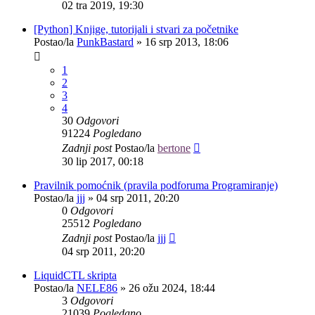
02 tra 2019, 19:30
[Python] Knjige, tutorijali i stvari za početnike
Postao/la
PunkBastard
»
16 srp 2013, 18:06
1
2
3
4
30
Odgovori
91224
Pogledano
Zadnji post
Postao/la
bertone
30 lip 2017, 00:18
Pravilnik pomoćnik (pravila podforuma Programiranje)
Postao/la
jjj
»
04 srp 2011, 20:20
0
Odgovori
25512
Pogledano
Zadnji post
Postao/la
jjj
04 srp 2011, 20:20
LiquidCTL skripta
Postao/la
NELE86
»
26 ožu 2024, 18:44
3
Odgovori
21039
Pogledano