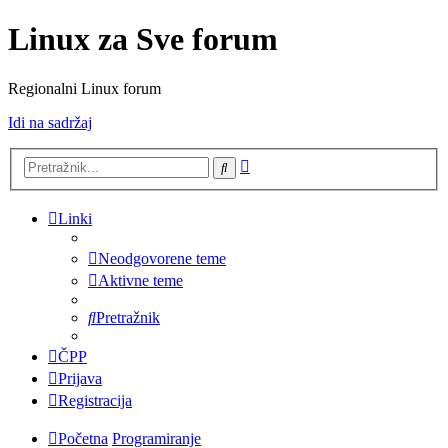
Linux za Sve forum
Regionalni Linux forum
Idi na sadržaj
Napredno
Pretražnik
pretraživanje
Linki
Neodgovorene teme
Aktivne teme
Pretražnik
ČPP
Prijava
Registracija
Početna
Programiranje