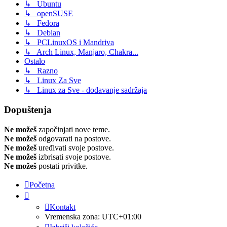
↳ Ubuntu
↳ openSUSE
↳ Fedora
↳ Debian
↳ PCLinuxOS i Mandriva
↳ Arch Linux, Manjaro, Chakra...
Ostalo
↳ Razno
↳ Linux Za Sve
↳ Linux za Sve - dodavanje sadržaja
Dopuštenja
Ne možeš
započinjati nove teme.
Ne možeš
odgovarati na postove.
Ne možeš
uređivati svoje postove.
Ne možeš
izbrisati svoje postove.
Ne možeš
postati privitke.
Početna
Kontakt
Vremenska zona:
UTC+01:00