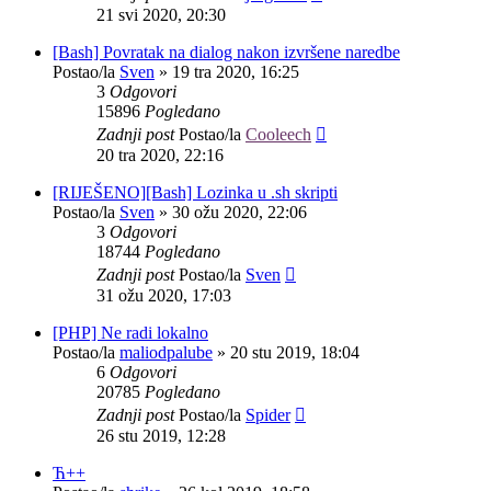
21 svi 2020, 20:30
[Bash] Povratak na dialog nakon izvršene naredbe
Postao/la
Sven
»
19 tra 2020, 16:25
3
Odgovori
15896
Pogledano
Zadnji post
Postao/la
Cooleech
20 tra 2020, 22:16
[RIJEŠENO][Bash] Lozinka u .sh skripti
Postao/la
Sven
»
30 ožu 2020, 22:06
3
Odgovori
18744
Pogledano
Zadnji post
Postao/la
Sven
31 ožu 2020, 17:03
[PHP] Ne radi lokalno
Postao/la
maliodpalube
»
20 stu 2019, 18:04
6
Odgovori
20785
Pogledano
Zadnji post
Postao/la
Spider
26 stu 2019, 12:28
Ћ++