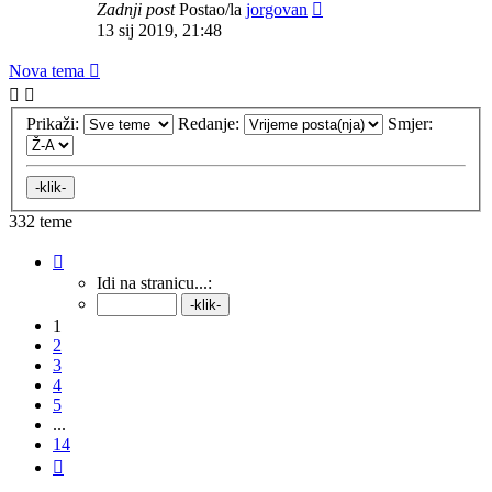
Zadnji post
Postao/la
jorgovan
13 sij 2019, 21:48
Nova tema
Prikaži:
Redanje:
Smjer:
332 teme
Stranica:
1
/
14
.
Idi na stranicu...:
1
2
3
4
5
...
14
Sljedeća