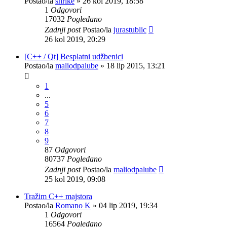
Postao/la
shrike
»
26 kol 2019, 18:58
1
Odgovori
17032
Pogledano
Zadnji post
Postao/la
jurastublic
26 kol 2019, 20:29
[C++ / Qt] Besplatni udžbenici
Postao/la
maliodpalube
»
18 lip 2015, 13:21
1
...
5
6
7
8
9
87
Odgovori
80737
Pogledano
Zadnji post
Postao/la
maliodpalube
25 kol 2019, 09:08
Tražim C++ majstora
Postao/la
Romano K
»
04 lip 2019, 19:34
1
Odgovori
16564
Pogledano