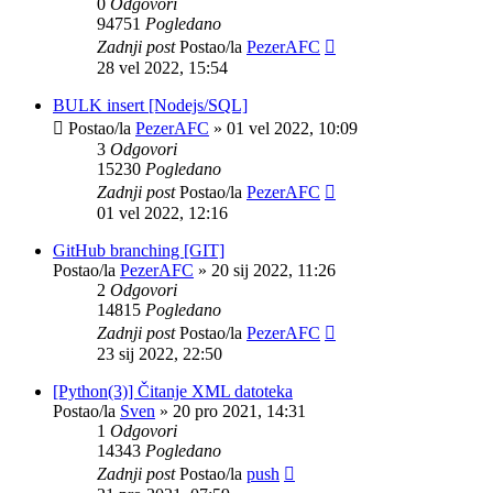
0
Odgovori
94751
Pogledano
Zadnji post
Postao/la
PezerAFC
28 vel 2022, 15:54
BULK insert [Nodejs/SQL]
Postao/la
PezerAFC
»
01 vel 2022, 10:09
3
Odgovori
15230
Pogledano
Zadnji post
Postao/la
PezerAFC
01 vel 2022, 12:16
GitHub branching [GIT]
Postao/la
PezerAFC
»
20 sij 2022, 11:26
2
Odgovori
14815
Pogledano
Zadnji post
Postao/la
PezerAFC
23 sij 2022, 22:50
[Python(3)] Čitanje XML datoteka
Postao/la
Sven
»
20 pro 2021, 14:31
1
Odgovori
14343
Pogledano
Zadnji post
Postao/la
push