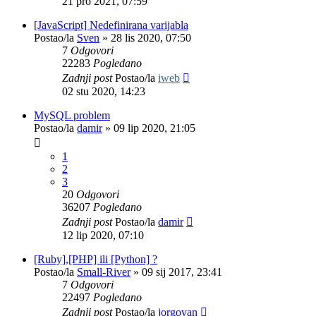
21 pro 2021, 07:59
[JavaScript] Nedefinirana varijabla
Postao/la
Sven
»
28 lis 2020, 07:50
7
Odgovori
22283
Pogledano
Zadnji post
Postao/la
iweb
02 stu 2020, 14:23
MySQL problem
Postao/la
damir
»
09 lip 2020, 21:05
1
2
3
20
Odgovori
36207
Pogledano
Zadnji post
Postao/la
damir
12 lip 2020, 07:10
[Ruby],[PHP] ili [Python] ?
Postao/la
Small-River
»
09 sij 2017, 23:41
7
Odgovori
22497
Pogledano
Zadnji post
Postao/la
jorgovan