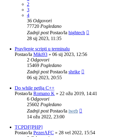
2
3
4
36
Odgovori
77720
Pogledano
Zadnji post
Postao/la
hightech
28 sij 2023, 11:35
Pravljenje scripti u terminalu
Postao/la
Miki93
»
06 sij 2023, 12:56
2
Odgovori
15469
Pogledano
Zadnji post
Postao/la
shrike
06 sij 2023, 20:55
Do while petlja C++
Postao/la
Romano K
»
22 ožu 2019, 14:41
6
Odgovori
25602
Pogledano
Zadnji post
Postao/la
iweb
14 ožu 2022, 23:00
TCPDF[PHP]
Postao/la
PezerAFC
»
28 vel 2022, 15:54