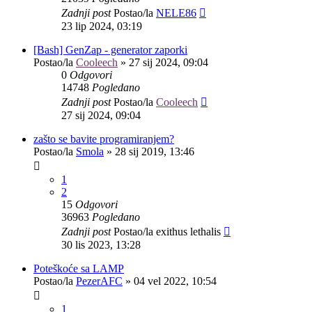
Zadnji post
Postao/la
NELE86
23 lip 2024, 03:19
[Bash] GenZap - generator zaporki
Postao/la
Cooleech
»
27 sij 2024, 09:04
0
Odgovori
14748
Pogledano
Zadnji post
Postao/la
Cooleech
27 sij 2024, 09:04
zašto se bavite programiranjem?
Postao/la
Smola
»
28 sij 2019, 13:46
1
2
15
Odgovori
36963
Pogledano
Zadnji post
Postao/la
exithus lethalis
30 lis 2023, 13:28
Poteškoće sa LAMP
Postao/la
PezerAFC
»
04 vel 2022, 10:54
1