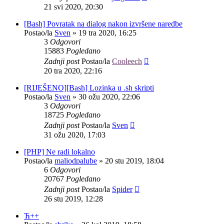
21 svi 2020, 20:30
[Bash] Povratak na dialog nakon izvršene naredbe
Postao/la
Sven
»
19 tra 2020, 16:25
3
Odgovori
15883
Pogledano
Zadnji post
Postao/la
Cooleech
20 tra 2020, 22:16
[RIJEŠENO][Bash] Lozinka u .sh skripti
Postao/la
Sven
»
30 ožu 2020, 22:06
3
Odgovori
18725
Pogledano
Zadnji post
Postao/la
Sven
31 ožu 2020, 17:03
[PHP] Ne radi lokalno
Postao/la
maliodpalube
»
20 stu 2019, 18:04
6
Odgovori
20767
Pogledano
Zadnji post
Postao/la
Spider
26 stu 2019, 12:28
Ћ++