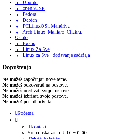
↳ Ubuntu
↳ openSUSE
↳ Fedora
↳ Debian
↳ PCLinuxOS i Mandriva
↳ Arch Linux, Manjaro, Chakra...
Ostalo
↳ Razno
↳ Linux Za Sve
↳ Linux za Sve - dodavanje sadržaja
Dopuštenja
Ne možeš
započinjati nove teme.
Ne možeš
odgovarati na postove.
Ne možeš
uređivati svoje postove.
Ne možeš
izbrisati svoje postove.
Ne možeš
postati privitke.
Početna
Kontakt
Vremenska zona:
UTC+01:00