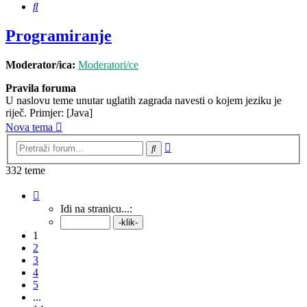
Pretražnik
Programiranje
Moderator/ica:
Moderatori/ce
Pravila foruma
U naslovu teme unutar uglatih zagrada navesti o kojem jeziku je
riječ. Primjer: [Java]
Nova tema
Napredno
Pretražnik
pretraživanje
332 teme
Stranica:
1
/
14
.
Idi na stranicu...:
1
2
3
4
5
...