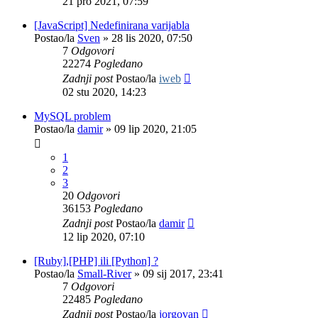
21 pro 2021, 07:59
[JavaScript] Nedefinirana varijabla
Postao/la
Sven
»
28 lis 2020, 07:50
7
Odgovori
22274
Pogledano
Zadnji post
Postao/la
iweb
02 stu 2020, 14:23
MySQL problem
Postao/la
damir
»
09 lip 2020, 21:05
1
2
3
20
Odgovori
36153
Pogledano
Zadnji post
Postao/la
damir
12 lip 2020, 07:10
[Ruby],[PHP] ili [Python] ?
Postao/la
Small-River
»
09 sij 2017, 23:41
7
Odgovori
22485
Pogledano
Zadnji post
Postao/la
jorgovan