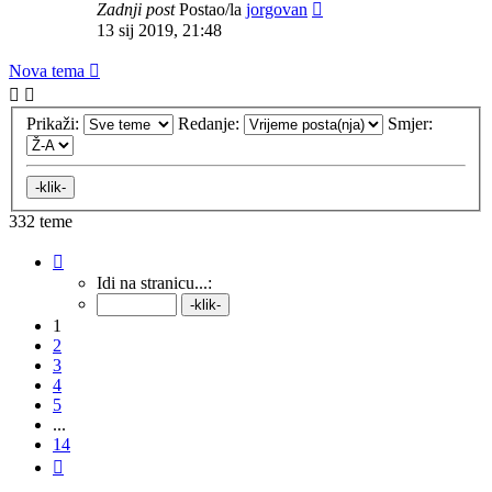
Zadnji post
Postao/la
jorgovan
13 sij 2019, 21:48
Nova tema
Prikaži:
Redanje:
Smjer:
332 teme
Stranica:
1
/
14
.
Idi na stranicu...:
1
2
3
4
5
...
14
Sljedeća