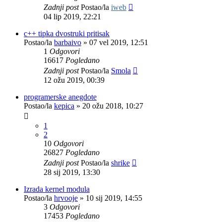
Zadnji post
Postao/la
iweb
04 lip 2019, 22:21
c++ tipka dvostruki pritisak
Postao/la
barbaivo
»
07 vel 2019, 12:51
1
Odgovori
16617
Pogledano
Zadnji post
Postao/la
Smola
12 ožu 2019, 00:39
programerske anegdote
Postao/la
kepica
»
20 ožu 2018, 10:27
1
2
10
Odgovori
26827
Pogledano
Zadnji post
Postao/la
shrike
28 sij 2019, 13:30
Izrada kernel modula
Postao/la
hrvooje
»
10 sij 2019, 14:55
3
Odgovori
17453
Pogledano