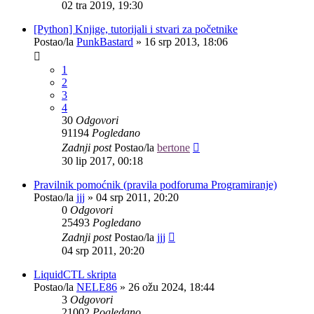
02 tra 2019, 19:30
[Python] Knjige, tutorijali i stvari za početnike
Postao/la
PunkBastard
»
16 srp 2013, 18:06
1
2
3
4
30
Odgovori
91194
Pogledano
Zadnji post
Postao/la
bertone
30 lip 2017, 00:18
Pravilnik pomoćnik (pravila podforuma Programiranje)
Postao/la
jjj
»
04 srp 2011, 20:20
0
Odgovori
25493
Pogledano
Zadnji post
Postao/la
jjj
04 srp 2011, 20:20
LiquidCTL skripta
Postao/la
NELE86
»
26 ožu 2024, 18:44
3
Odgovori
21002
Pogledano