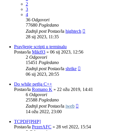
2
3
4
36
Odgovori
77680
Pogledano
Zadnji post
Postao/la
hightech
28 sij 2023, 11:35
Pravljenje scripti u terminalu
Postao/la
Miki93
»
06 sij 2023, 12:56
2
Odgovori
15451
Pogledano
Zadnji post
Postao/la
shrike
06 sij 2023, 20:55
Do while petlja C++
Postao/la
Romano K
»
22 ožu 2019, 14:41
6
Odgovori
25588
Pogledano
Zadnji post
Postao/la
iweb
14 ožu 2022, 23:00
TCPDF[PHP]
Postao/la
PezerAFC
»
28 vel 2022, 15:54