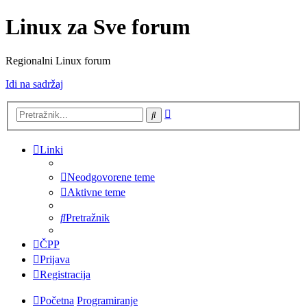
Linux za Sve forum
Regionalni Linux forum
Idi na sadržaj
Napredno
Pretražnik
pretraživanje
Linki
Neodgovorene teme
Aktivne teme
Pretražnik
ČPP
Prijava
Registracija
Početna
Programiranje