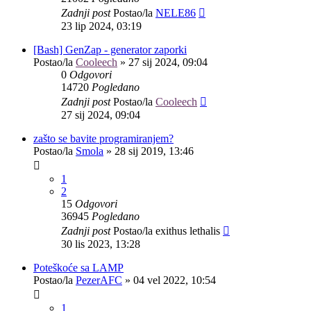
Zadnji post
Postao/la
NELE86
23 lip 2024, 03:19
[Bash] GenZap - generator zaporki
Postao/la
Cooleech
»
27 sij 2024, 09:04
0
Odgovori
14720
Pogledano
Zadnji post
Postao/la
Cooleech
27 sij 2024, 09:04
zašto se bavite programiranjem?
Postao/la
Smola
»
28 sij 2019, 13:46
1
2
15
Odgovori
36945
Pogledano
Zadnji post
Postao/la
exithus lethalis
30 lis 2023, 13:28
Poteškoće sa LAMP
Postao/la
PezerAFC
»
04 vel 2022, 10:54
1