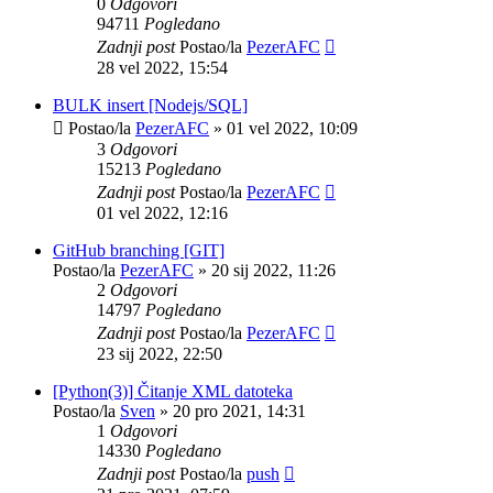
0
Odgovori
94711
Pogledano
Zadnji post
Postao/la
PezerAFC
28 vel 2022, 15:54
BULK insert [Nodejs/SQL]
Postao/la
PezerAFC
»
01 vel 2022, 10:09
3
Odgovori
15213
Pogledano
Zadnji post
Postao/la
PezerAFC
01 vel 2022, 12:16
GitHub branching [GIT]
Postao/la
PezerAFC
»
20 sij 2022, 11:26
2
Odgovori
14797
Pogledano
Zadnji post
Postao/la
PezerAFC
23 sij 2022, 22:50
[Python(3)] Čitanje XML datoteka
Postao/la
Sven
»
20 pro 2021, 14:31
1
Odgovori
14330
Pogledano
Zadnji post
Postao/la
push