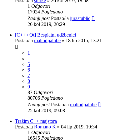
Postao/la
shrike
»
26 kol 2019, 18:58
1
Odgovori
17024
Pogledano
Zadnji post
Postao/la
jurastublic
26 kol 2019, 20:29
[C++ / Qt] Besplatni udžbenici
Postao/la
maliodpalube
»
18 lip 2015, 13:21
1
...
5
6
7
8
9
87
Odgovori
80706
Pogledano
Zadnji post
Postao/la
maliodpalube
25 kol 2019, 09:08
Tražim C++ majstora
Postao/la
Romano K
»
04 lip 2019, 19:34
1
Odgovori
16545
Pogledano