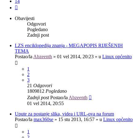
14
Sljedeća
Obavijesti
Odgovori
Pogledano
Zadnji post
LZS enciklopedija znanja - MEGAPOPIS RIJEŠENIH
TEMA
Postao/la
Abzeenth
»
01 vel 2014, 20:23
» u
Linux općenito
1
2
3
21
Odgovori
1809812
Pogledano
Zadnji post
Postao/la
Abzeenth
01 vel 2014, 20:55
Upute za postanje slika, videa i URL-ova na forum
Postao/la
max360se
»
15 stu 2013, 16:57
» u
Linux općenito
1
2