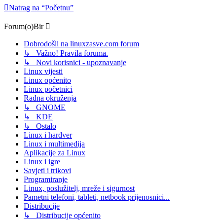
Natrag na “Početnu”
Forum(o)Bir
Dobrodošli na linuxzasve.com forum
↳ Važno! Pravila foruma.
↳ Novi korisnici - upoznavanje
Linux vijesti
Linux općenito
Linux početnici
Radna okruženja
↳ GNOME
↳ KDE
↳ Ostalo
Linux i hardver
Linux i multimedija
Aplikacije za Linux
Linux i igre
Savjeti i trikovi
Programiranje
Linux, poslužitelj, mreže i sigurnost
Pametni telefoni, tableti, netbook prijenosnici...
Distribucije
↳ Distribucije općenito