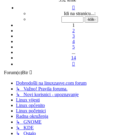
Stranica:
1
/
14
.
Idi na stranicu...:
1
2
3
4
5
...
14
Sljedeća
Forum(o)Bir
Dobrodošli na linuxzasve.com forum
↳ Važno! Pravila foruma.
↳ Novi korisnici - upoznavanje
Linux vijesti
Linux općenito
Linux početnici
Radna okruženja
↳ GNOME
↳ KDE
↳ Ostalo