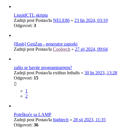
LiquidCTL skripta
Zadnji post Postao/la
NELE86
«
23 lip 2024, 03:19
Odgovori:
3
[Bash] GenZap - generator zaporki
Zadnji post Postao/la
Cooleech
«
27 sij 2024, 09:04
zašto se bavite programiranjem?
Zadnji post Postao/la
exithus lethalis
«
30 lis 2023, 13:28
Odgovori:
15
1
2
Poteškoće sa LAMP
Zadnji post Postao/la
hightech
«
28 sij 2023, 11:35
Odgovori:
36