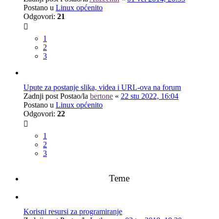
Postano u
Linux općenito
Odgovori:
21
1
2
3
Upute za postanje slika, videa i URL-ova na forum
Zadnji post Postao/la
bertone
«
22 stu 2022, 16:04
Postano u
Linux općenito
Odgovori:
22
1
2
3
Teme
Korisni resursi za programiranje