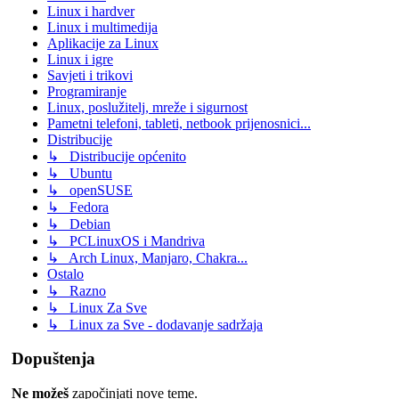
Linux i hardver
Linux i multimedija
Aplikacije za Linux
Linux i igre
Savjeti i trikovi
Programiranje
Linux, poslužitelj, mreže i sigurnost
Pametni telefoni, tableti, netbook prijenosnici...
Distribucije
↳ Distribucije općenito
↳ Ubuntu
↳ openSUSE
↳ Fedora
↳ Debian
↳ PCLinuxOS i Mandriva
↳ Arch Linux, Manjaro, Chakra...
Ostalo
↳ Razno
↳ Linux Za Sve
↳ Linux za Sve - dodavanje sadržaja
Dopuštenja
Ne možeš
započinjati nove teme.