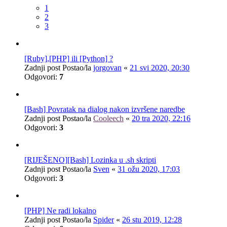
1
2
3
[Ruby],[PHP] ili [Python] ?
Zadnji post Postao/la
jorgovan
«
21 svi 2020, 20:30
Odgovori:
7
[Bash] Povratak na dialog nakon izvršene naredbe
Zadnji post Postao/la
Cooleech
«
20 tra 2020, 22:16
Odgovori:
3
[RIJEŠENO][Bash] Lozinka u .sh skripti
Zadnji post Postao/la
Sven
«
31 ožu 2020, 17:03
Odgovori:
3
[PHP] Ne radi lokalno
Zadnji post Postao/la
Spider
«
26 stu 2019, 12:28