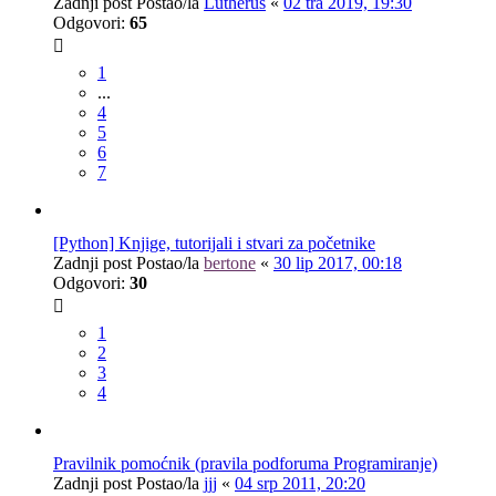
Zadnji post Postao/la
Lutherus
«
02 tra 2019, 19:30
Odgovori:
65
1
...
4
5
6
7
[Python] Knjige, tutorijali i stvari za početnike
Zadnji post Postao/la
bertone
«
30 lip 2017, 00:18
Odgovori:
30
1
2
3
4
Pravilnik pomoćnik (pravila podforuma Programiranje)
Zadnji post Postao/la
jjj
«
04 srp 2011, 20:20