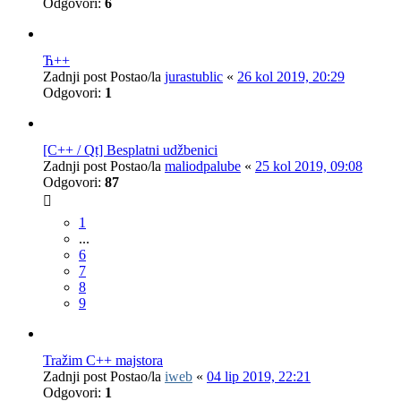
Odgovori:
6
Ћ++
Zadnji post Postao/la
jurastublic
«
26 kol 2019, 20:29
Odgovori:
1
[C++ / Qt] Besplatni udžbenici
Zadnji post Postao/la
maliodpalube
«
25 kol 2019, 09:08
Odgovori:
87
1
...
6
7
8
9
Tražim C++ majstora
Zadnji post Postao/la
iweb
«
04 lip 2019, 22:21
Odgovori:
1