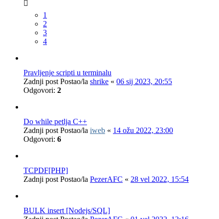
1
2
3
4
Pravljenje scripti u terminalu
Zadnji post Postao/la
shrike
«
06 sij 2023, 20:55
Odgovori:
2
Do while petlja C++
Zadnji post Postao/la
iweb
«
14 ožu 2022, 23:00
Odgovori:
6
TCPDF[PHP]
Zadnji post Postao/la
PezerAFC
«
28 vel 2022, 15:54
BULK insert [Nodejs/SQL]