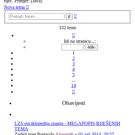
riječ. Primjer: [Java]
Nova tema
Napredno
Pretražnik
pretraživanje
332 teme
Stranica:
1
/
14
.
Idi na stranicu...:
1
2
3
4
5
...
14
Sljedeća
Obavijesti
LZS enciklopedija znanja - MEGAPOPIS RIJEŠENIH
TEMA
Zadnji post Postao/la
Abzeenth
«
01 vel 2014, 20:55