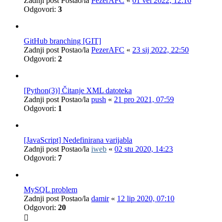
Zadnji post Postao/la
PezerAFC
«
01 vel 2022, 12:16
Odgovori:
3
GitHub branching [GIT]
Zadnji post Postao/la
PezerAFC
«
23 sij 2022, 22:50
Odgovori:
2
[Python(3)] Čitanje XML datoteka
Zadnji post Postao/la
push
«
21 pro 2021, 07:59
Odgovori:
1
[JavaScript] Nedefinirana varijabla
Zadnji post Postao/la
iweb
«
02 stu 2020, 14:23
Odgovori:
7
MySQL problem
Zadnji post Postao/la
damir
«
12 lip 2020, 07:10
Odgovori:
20