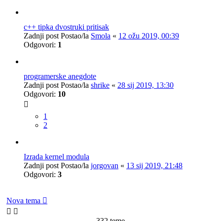
c++ tipka dvostruki pritisak
Zadnji post Postao/la
Smola
«
12 ožu 2019, 00:39
Odgovori:
1
programerske anegdote
Zadnji post Postao/la
shrike
«
28 sij 2019, 13:30
Odgovori:
10
1
2
Izrada kernel modula
Zadnji post Postao/la
jorgovan
«
13 sij 2019, 21:48
Odgovori:
3
Nova tema
332 teme