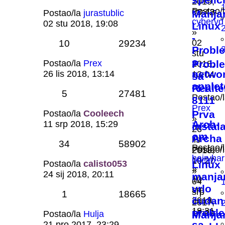
2019,
Postao/
08:42
Postao/la
jurastublic
Manja
cybervd
02 stu 2018, 19:08
Linux
»
-
02
10
29234
Probl
stu
s
Postao/la
Prex
Probl
2018,
netwo
26 lis 2018, 13:14
13:04
sa
apple
Realte
5
27481
Postao/
8111
Prex
i
Postao/la
Cooleech
Prva
»
Arch-
11 srp 2018, 15:29
instal
26
om
Archa
lis
34
58902
Postao/
Postao/
2018,
hairyha
Micko
10:27
Postao/la
calisto053
Linux
»
»
24 sij 2018, 20:11
manja
10
04
vrlo
srp
srp
1
18665
čudan
2018,
2017,
18:31
probl
17:20
Postao/la
Hulja
Manja
sa
21 pro 2017, 23:29