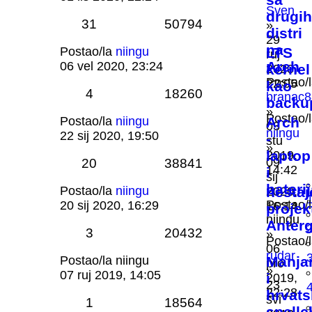
Sven
drugih
31
50794
»
distri
29
na
Postao/la
niingu
LTS
ruj
Arch
06 vel 2020, 23:24
kernel
2020,
Postao/
22:05
kao
4
18260
branac8
backu
»
Postao/
Postao/la
niingu
Arch
03
niingu
22 sij 2020, 19:50
-
stu
»
laptop
2019,
09
20
38841
14:42
i
sij
bateri
Postao/la
niingu
nestaj
2020,
Postao/
20 sij 2020, 16:29
16:14
projek
niingu
Anter
3
20432
»
Postao/
06
rudar
Postao/la
niingu
Manja
pro
»
07 ruj 2019, 14:05
i
2019,
23
22:28
hrvats
svi
1
18564
spellc