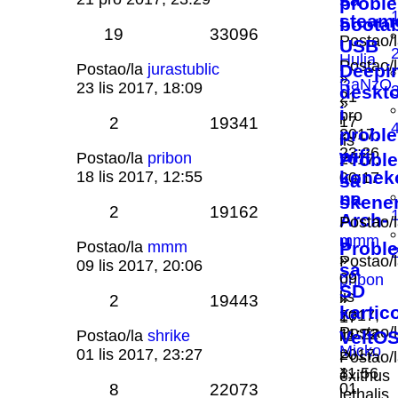
probl
stea
bootab
19
33096
Postao/
USB
Hulja
Postao/
Postao/la
jurastublic
Deepi
»
RaNzO
23 lis 2017, 18:09
deskt
21
»
i
pro
17
2
19341
probl
2017,
lis
23:26
wifi
Postao/la
pribon
Probl
2017,
konekc
18 lis 2017, 12:55
00:17
sa
na
skene
2
19162
Arch-
Postao/
u
mmm
Postao/la
mmm
Probl
»
Postao/
09 lis 2017, 20:06
sa
09
pribon
SD
lis
»
2
19443
karti
2017,
17
Postao/
11:22
Postao/la
shrike
lis
VeltO
Micko
01 lis 2017, 23:27
2017,
Postao/
»
11:56
exithus
01
8
22073
lethalis