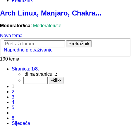
Pretražnik
Arch Linux, Manjaro, Chakra...
Moderator/ica:
Moderatori/ce
Nova tema
Pretražnik
Napredno pretraživanje
190 tema
Stranica:
1
/
8
.
Idi na stranicu...:
1
2
3
4
5
...
8
Sljedeća