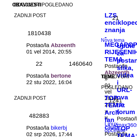
OBAVIJESTI
ODGOVORI
POGLEDANO
LZS
ZADNJI POST
21
encikloped
znanja
1810438
-
Nova tema
MEGAPOP
Postao/la
Abzeenth
Upute
RIJEŠENI
01 vel 2014, 20:55
za
TEMA
postan
22
1460640
Postao/la
slika,
Abzeenth
videa
Postao/la
bertone
TEME
ODGOVORI
»
i
22 stu 2022, 16:04
01
POGLEDANO
URL-
vel
ova
TOP
2014,
ZADNJI POST
1241
na
20:23
TEMA:
»
forum
Arch
482883
u
Postao/
fan
Linux
max360
club
Postao/la
bikerbj
TOP
općenito
»
Postao/la
02 srp 2026, 17:44
TEMA