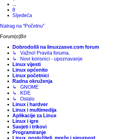
...
8
Sljedeća
Natrag na “Početnu”
Forum(o)Bir
Dobrodošli na linuxzasve.com forum
↳ Važno! Pravila foruma.
↳ Novi korisnici - upoznavanje
Linux vijesti
Linux općenito
Linux početnici
Radna okruženja
↳ GNOME
↳ KDE
↳ Ostalo
Linux i hardver
Linux i multimedija
Aplikacije za Linux
Linux i igre
Savjeti i trikovi
Programiranje
Linux, poslužitelj, mreže i sigurnost