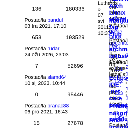
15
Lutherus
Arch
1
stu
136
180336
»
Linux
2013,
07
2
16:57
vijesti
Postao/la
pandul
Manja
svi
»
Postao/
03 tra 2021, 17:10
fan
2011,
3
u
drone
10:37
club
Linux
653
193529
»
Postao/
općenit
02
1
Dani
Postao/la
rudar
archm
lip
»
24 ožu 2026, 23:03
iskust
2012,
...
28
11:43
Postao/
ruj
7
52696
exithus
121
2012,
lethalis
09:41
Postao/la
slamd64
Eclips
»
122
10 sij 2023, 10:44
IDE:
.
08
.net
pro
123
0
95446
core
2022,
.
12:47
projec
124
Postao/la
branac88
Probl
-
06 pro 2021, 16:43
nakon
125
probl
Arch
15
27678
Postao/
instal