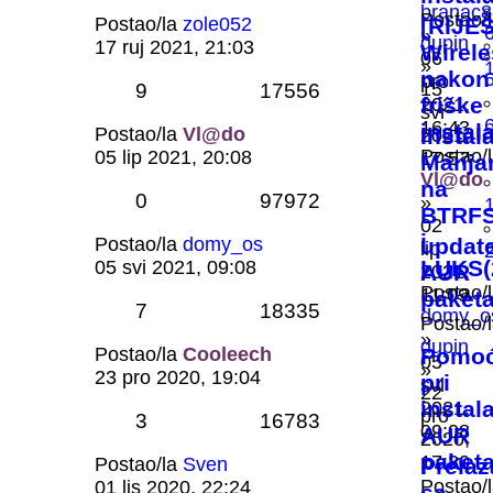
branac8
Postao/
Postao/la
zole052
[RIJE
»
dupin
17 ruj 2021, 21:03
Wirele
06
»
nakon
pro
15
9
17556
friške
2021,
svi
16:43
instal
Postao/la
Vl@do
Instal
2021,
Postao/
05 lip 2021, 20:08
17:57
Manja
Vl@do
na
0
97972
»
BTRF
02
i
Postao/la
domy_os
updat
lip
LUKS(
05 svi 2021, 09:08
AUR
2021,
Postao/
11:09
paket
7
18335
domy_o
Postao/
»
dupin
Postao/la
Cooleech
Pomo
05
»
23 pro 2020, 19:04
pri
svi
22
instala
2021,
pro
3
16783
09:08
AUR
2020,
paket
17:30
Postao/la
Sven
Prelaz
Postao/
01 lis 2020, 22:24
sa