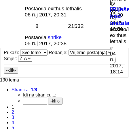
lis
»
Postao/la
exithus lethalis
[Rije
2017,
05
06 ruj 2017, 20:31
12:30
kod
ruj
instal
2017,
8
21532
18:50
Postao/
exithus
Postao/la
shrike
lethalis
05 ruj 2017, 20:38
»
Prikaži:
Redanje:
04
Smjer:
ruj
2017,
18:14
190 tema
Stranica:
1
/
8
.
Idi na stranicu...:
1
2
3
4
5