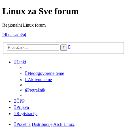
Linux za Sve forum
Regionalni Linux forum
Idi na sadržaj
Napredno
Pretražnik
pretraživanje
Linki
Neodgovorene teme
Aktivne teme
Pretražnik
ČPP
Prijava
Registracija
Početna
Distribucije
Arch Linux,