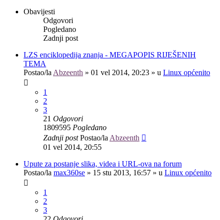
Obavijesti
Odgovori
Pogledano
Zadnji post
LZS enciklopedija znanja - MEGAPOPIS RIJEŠENIH
TEMA
Postao/la
Abzeenth
»
01 vel 2014, 20:23
» u
Linux općenito
1
2
3
21
Odgovori
1809595
Pogledano
Zadnji post
Postao/la
Abzeenth
01 vel 2014, 20:55
Upute za postanje slika, videa i URL-ova na forum
Postao/la
max360se
»
15 stu 2013, 16:57
» u
Linux općenito
1
2
3
22
Odgovori