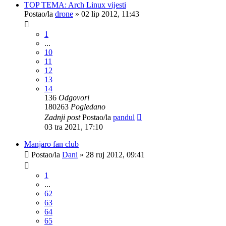
TOP TEMA: Arch Linux vijesti
Postao/la
drone
»
02 lip 2012, 11:43
1
...
10
11
12
13
14
136
Odgovori
180263
Pogledano
Zadnji post
Postao/la
pandul
03 tra 2021, 17:10
Manjaro fan club
Postao/la
Dani
»
28 ruj 2012, 09:41
1
...
62
63
64
65