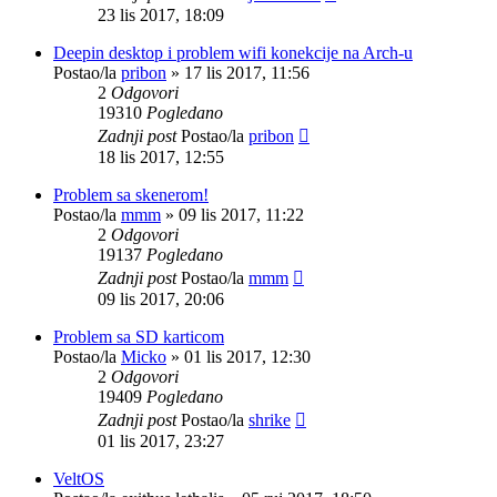
23 lis 2017, 18:09
Deepin desktop i problem wifi konekcije na Arch-u
Postao/la
pribon
»
17 lis 2017, 11:56
2
Odgovori
19310
Pogledano
Zadnji post
Postao/la
pribon
18 lis 2017, 12:55
Problem sa skenerom!
Postao/la
mmm
»
09 lis 2017, 11:22
2
Odgovori
19137
Pogledano
Zadnji post
Postao/la
mmm
09 lis 2017, 20:06
Problem sa SD karticom
Postao/la
Micko
»
01 lis 2017, 12:30
2
Odgovori
19409
Pogledano
Zadnji post
Postao/la
shrike
01 lis 2017, 23:27
VeltOS