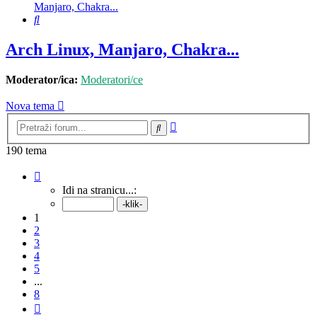
Manjaro, Chakra...
Pretražnik
Arch Linux, Manjaro, Chakra...
Moderator/ica:
Moderatori/ce
Nova tema
Napredno
Pretražnik
pretraživanje
190 tema
Stranica:
1
/
8
.
Idi na stranicu...:
1
2
3
4
5
...
8
Sljedeća