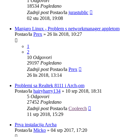
1
Odgovori
18534
Pogledano
Zadnji post
Postao/la
jurastublic
02 stu 2018, 19:08
Manjaro Linux - Problem s networkmanager appletom
Postao/la
Prex
»
26 lis 2018, 10:27
1
2
10
Odgovori
29197
Pogledano
Zadnji post
Postao/la
Prex
26 lis 2018, 13:14
Problemi sa Realtek 8111 i Arch-om
Postao/la
hairyharry134
»
10 srp 2018, 18:31
5
Odgovori
27452
Pogledano
Zadnji post
Postao/la
Cooleech
11 srp 2018, 15:29
Prva instalacija Archa
Postao/la
Micko
»
04 srp 2017, 17:20