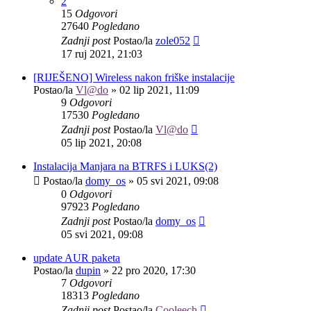
2
15
Odgovori
27640
Pogledano
Zadnji post
Postao/la
zole052
17 ruj 2021, 21:03
[RIJEŠENO] Wireless nakon friške instalacije
Postao/la
Vl@do
»
02 lip 2021, 11:09
9
Odgovori
17530
Pogledano
Zadnji post
Postao/la
Vl@do
05 lip 2021, 20:08
Instalacija Manjara na BTRFS i LUKS(2)
Postao/la
domy_os
»
05 svi 2021, 09:08
0
Odgovori
97923
Pogledano
Zadnji post
Postao/la
domy_os
05 svi 2021, 09:08
update AUR paketa
Postao/la
dupin
»
22 pro 2020, 17:30
7
Odgovori
18313
Pogledano
Zadnji post
Postao/la
Cooleech