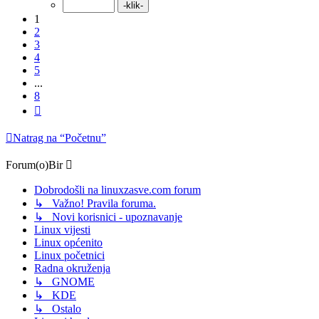
1
2
3
4
5
...
8
Sljedeća
Natrag na “Početnu”
Forum(o)Bir
Dobrodošli na linuxzasve.com forum
↳ Važno! Pravila foruma.
↳ Novi korisnici - upoznavanje
Linux vijesti
Linux općenito
Linux početnici
Radna okruženja
↳ GNOME
↳ KDE
↳ Ostalo