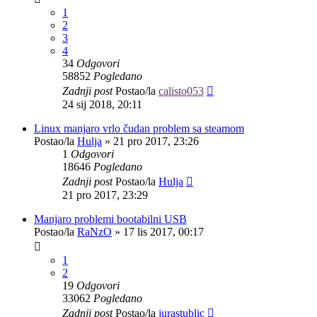
1
2
3
4
34
Odgovori
58852
Pogledano
Zadnji post
Postao/la
calisto053
24 sij 2018, 20:11
Linux manjaro vrlo čudan problem sa steamom
Postao/la
Hulja
»
21 pro 2017, 23:26
1
Odgovori
18646
Pogledano
Zadnji post
Postao/la
Hulja
21 pro 2017, 23:29
Manjaro problemi bootabilni USB
Postao/la
RaNzO
»
17 lis 2017, 00:17
1
2
19
Odgovori
33062
Pogledano
Zadnji post
Postao/la
jurastublic