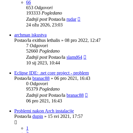
66
653
Odgovori
193333
Pogledano
Zadnji post
Postao/la
rudar
24 ožu 2026, 23:03
archman iskustva
Postao/la
exithus lethalis
»
08 pro 2022, 12:47
7
Odgovori
52660
Pogledano
Zadnji post
Postao/la
slamd64
10 sij 2023, 10:44
Eclipse IDE: .net core project - problem
Postao/la
branac88
»
06 pro 2021, 16:43
0
Odgovori
95379
Pogledano
Zadnji post
Postao/la
branac88
06 pro 2021, 16:43
Problemi nakon Arch instalacije
Postao/la
dupin
»
15 svi 2021, 17:57
1