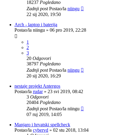
18237
Pogledano
Zadnji post
Postao/la
niingu
22 sij 2020, 19:50
Arch - laptop i baterija
Postao/la
niingu
»
06 pro 2019, 22:28
1
2
3
20
Odgovori
38797
Pogledano
Zadnji post
Postao/la
niingu
20 sij 2020, 16:29
nestaje projekt Antergos
Postao/la
rudar
»
23 svi 2019, 08:42
3
Odgovori
20404
Pogledano
Zadnji post
Postao/la
niingu
07 ruj 2019, 14:05
Manjaro i hrvatski spellcheck
Postao/la
cybervd
»
02 stu 2018, 13:04