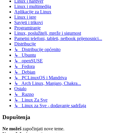
Linux i hardver
Linux i multimedija
Aplikacije za Linux
Linux i igre
Savjeti i trikovi
Programiranje
Linux, poslužitelj, mreže i sigurnost
Pametni telefoni, tableti, netbook prijenosnici...
Distribucije
↳ Distribucije općenito
↳ Ubuntu
↳ openSUSE
↳ Fedora
↳ Debian
↳ PCLinuxOS i Mandriva
↳ Arch Linux, Manjaro, Chakra...
Ostalo
↳ Razno
↳ Linux Za Sve
↳ Linux za Sve - dodavanje sadržaja
Dopuštenja
Ne možeš
započinjati nove teme.