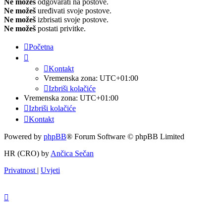
Ne možeš
odgovarati na postove.
Ne možeš
uređivati svoje postove.
Ne možeš
izbrisati svoje postove.
Ne možeš
postati privitke.
Početna
Kontakt
Vremenska zona:
UTC+01:00
Izbriši kolačiće
Vremenska zona:
UTC+01:00
Izbriši kolačiće
Kontakt
Powered by
phpBB
® Forum Software © phpBB Limited
HR (CRO) by
Ančica Sečan
Privatnost
|
Uvjeti