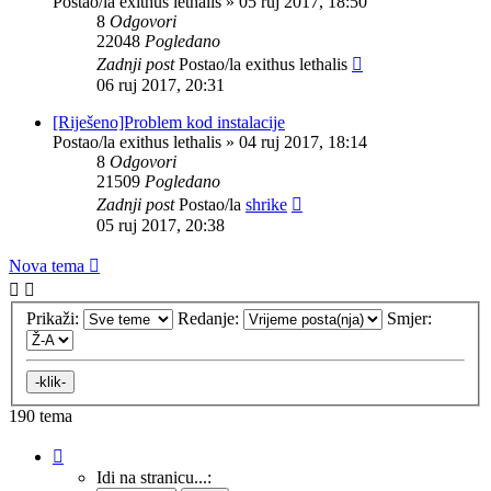
Postao/la
exithus lethalis
»
05 ruj 2017, 18:50
8
Odgovori
22048
Pogledano
Zadnji post
Postao/la
exithus lethalis
06 ruj 2017, 20:31
[Riješeno]Problem kod instalacije
Postao/la
exithus lethalis
»
04 ruj 2017, 18:14
8
Odgovori
21509
Pogledano
Zadnji post
Postao/la
shrike
05 ruj 2017, 20:38
Nova tema
Prikaži:
Redanje:
Smjer:
190 tema
Stranica:
1
/
8
.
Idi na stranicu...: