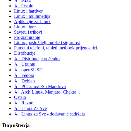
↳ KDE
↳ Ostalo
Linux i hardver
Linux i multimedija
Aplikacije za Linux
Linux i igre
Savjeti i trikovi
Programiranje
Linux, poslužitelj, mreže i sigurnost
Pametni telefoni, tableti, netbook prijenosnici...
Distribucije
↳ Distribucije općenito
↳ Ubuntu
↳ openSUSE
↳ Fedora
↳ Debian
↳ PCLinuxOS i Mandriva
↳ Arch Linux, Manjaro, Chakra...
Ostalo
↳ Razno
↳ Linux Za Sve
↳ Linux za Sve - dodavanje sadržaja
Dopuštenja