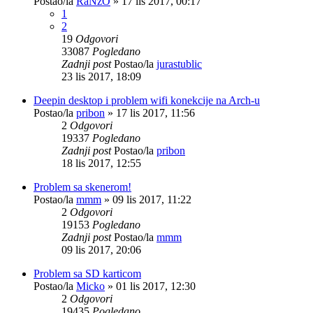
Postao/la
RaNzO
»
17 lis 2017, 00:17
1
2
19
Odgovori
33087
Pogledano
Zadnji post
Postao/la
jurastublic
23 lis 2017, 18:09
Deepin desktop i problem wifi konekcije na Arch-u
Postao/la
pribon
»
17 lis 2017, 11:56
2
Odgovori
19337
Pogledano
Zadnji post
Postao/la
pribon
18 lis 2017, 12:55
Problem sa skenerom!
Postao/la
mmm
»
09 lis 2017, 11:22
2
Odgovori
19153
Pogledano
Zadnji post
Postao/la
mmm
09 lis 2017, 20:06
Problem sa SD karticom
Postao/la
Micko
»
01 lis 2017, 12:30
2
Odgovori
19435
Pogledano