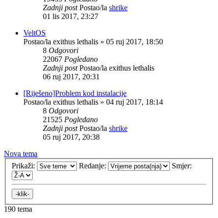
Zadnji post
Postao/la
shrike
01 lis 2017, 23:27
VeltOS
Postao/la
exithus lethalis
»
05 ruj 2017, 18:50
8
Odgovori
22067
Pogledano
Zadnji post
Postao/la
exithus lethalis
06 ruj 2017, 20:31
[Riješeno]Problem kod instalacije
Postao/la
exithus lethalis
»
04 ruj 2017, 18:14
8
Odgovori
21525
Pogledano
Zadnji post
Postao/la
shrike
05 ruj 2017, 20:38
Nova tema
Prikaži:
Redanje:
Smjer:
190 tema