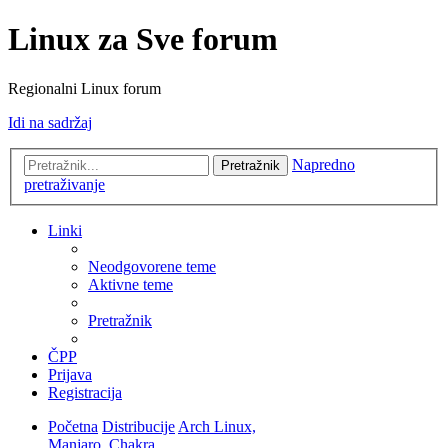
Linux za Sve forum
Regionalni Linux forum
Idi na sadržaj
Napredno
Pretražnik
pretraživanje
Linki
Neodgovorene teme
Aktivne teme
Pretražnik
ČPP
Prijava
Registracija
Početna
Distribucije
Arch Linux,
Manjaro, Chakra...