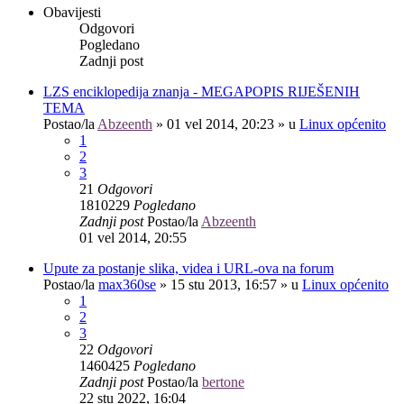
Obavijesti
Odgovori
Pogledano
Zadnji post
LZS enciklopedija znanja - MEGAPOPIS RIJEŠENIH
TEMA
Postao/la
Abzeenth
»
01 vel 2014, 20:23
» u
Linux općenito
1
2
3
21
Odgovori
1810229
Pogledano
Zadnji post
Postao/la
Abzeenth
01 vel 2014, 20:55
Upute za postanje slika, videa i URL-ova na forum
Postao/la
max360se
»
15 stu 2013, 16:57
» u
Linux općenito
1
2
3
22
Odgovori
1460425
Pogledano
Zadnji post
Postao/la
bertone
22 stu 2022, 16:04