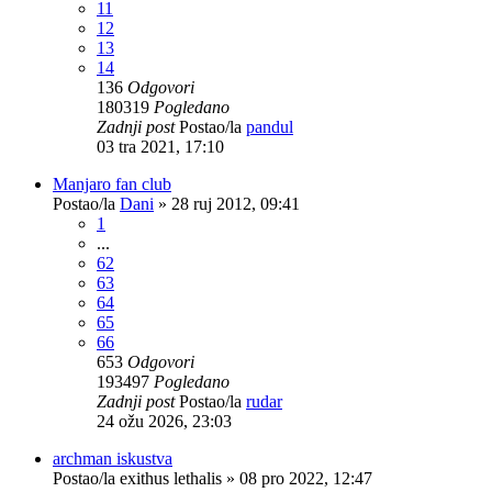
11
12
13
14
136
Odgovori
180319
Pogledano
Zadnji post
Postao/la
pandul
03 tra 2021, 17:10
Manjaro fan club
Postao/la
Dani
»
28 ruj 2012, 09:41
1
...
62
63
64
65
66
653
Odgovori
193497
Pogledano
Zadnji post
Postao/la
rudar
24 ožu 2026, 23:03
archman iskustva
Postao/la
exithus lethalis
»
08 pro 2022, 12:47