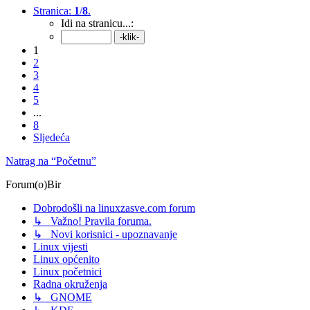
Stranica:
1
/
8
.
Idi na stranicu...:
1
2
3
4
5
...
8
Sljedeća
Natrag na “Početnu”
Forum(o)Bir
Dobrodošli na linuxzasve.com forum
↳ Važno! Pravila foruma.
↳ Novi korisnici - upoznavanje
Linux vijesti
Linux općenito
Linux početnici
Radna okruženja
↳ GNOME