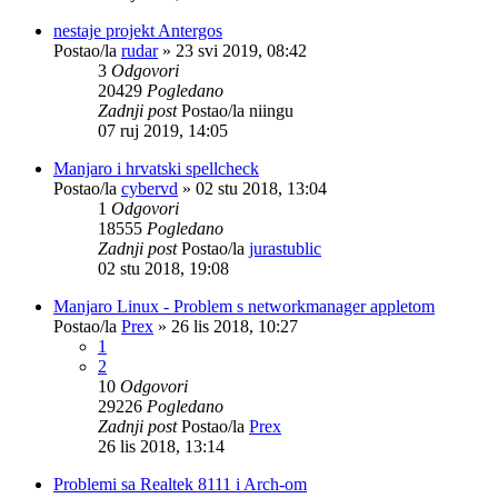
nestaje projekt Antergos
Postao/la
rudar
»
23 svi 2019, 08:42
3
Odgovori
20429
Pogledano
Zadnji post
Postao/la
niingu
07 ruj 2019, 14:05
Manjaro i hrvatski spellcheck
Postao/la
cybervd
»
02 stu 2018, 13:04
1
Odgovori
18555
Pogledano
Zadnji post
Postao/la
jurastublic
02 stu 2018, 19:08
Manjaro Linux - Problem s networkmanager appletom
Postao/la
Prex
»
26 lis 2018, 10:27
1
2
10
Odgovori
29226
Pogledano
Zadnji post
Postao/la
Prex
26 lis 2018, 13:14
Problemi sa Realtek 8111 i Arch-om