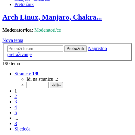
Pretražnik
Arch Linux, Manjaro, Chakra...
Moderator/ica:
Moderatori/ce
Nova tema
Napredno
Pretražnik
pretraživanje
190 tema
Stranica:
1
/
8
.
Idi na stranicu...:
1
2
3
4
5
...
8
Sljedeća