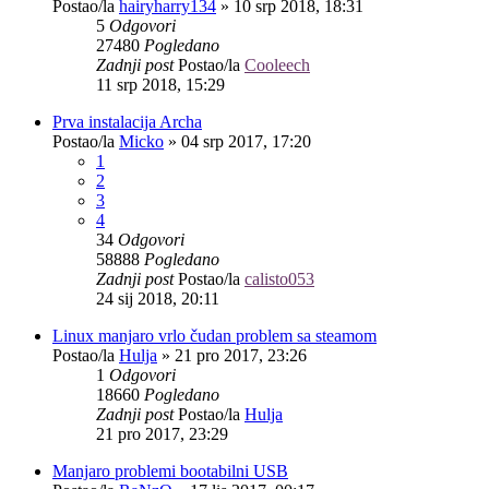
Postao/la
hairyharry134
»
10 srp 2018, 18:31
5
Odgovori
27480
Pogledano
Zadnji post
Postao/la
Cooleech
11 srp 2018, 15:29
Prva instalacija Archa
Postao/la
Micko
»
04 srp 2017, 17:20
1
2
3
4
34
Odgovori
58888
Pogledano
Zadnji post
Postao/la
calisto053
24 sij 2018, 20:11
Linux manjaro vrlo čudan problem sa steamom
Postao/la
Hulja
»
21 pro 2017, 23:26
1
Odgovori
18660
Pogledano
Zadnji post
Postao/la
Hulja
21 pro 2017, 23:29
Manjaro problemi bootabilni USB