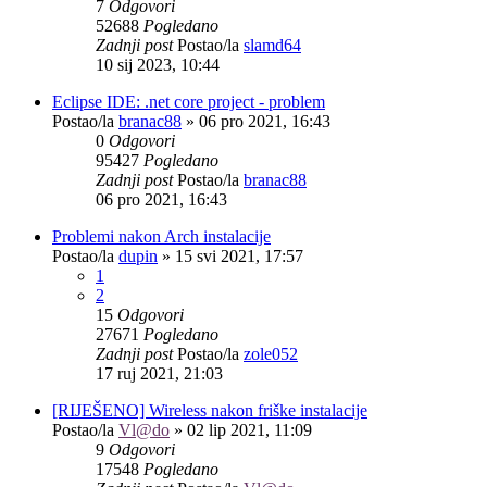
7
Odgovori
52688
Pogledano
Zadnji post
Postao/la
slamd64
10 sij 2023, 10:44
Eclipse IDE: .net core project - problem
Postao/la
branac88
»
06 pro 2021, 16:43
0
Odgovori
95427
Pogledano
Zadnji post
Postao/la
branac88
06 pro 2021, 16:43
Problemi nakon Arch instalacije
Postao/la
dupin
»
15 svi 2021, 17:57
1
2
15
Odgovori
27671
Pogledano
Zadnji post
Postao/la
zole052
17 ruj 2021, 21:03
[RIJEŠENO] Wireless nakon friške instalacije
Postao/la
Vl@do
»
02 lip 2021, 11:09
9
Odgovori
17548
Pogledano