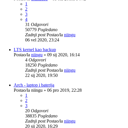
1
2
3
4
31
Odgovori
50779
Pogledano
Zadnji post
Postao/la
niingu
06 vel 2020, 23:24
LTS kernel kao backup
Postao/la
niingu
»
09 sij 2020, 16:14
4
Odgovori
18250
Pogledano
Zadnji post
Postao/la
niingu
22 sij 2020, 19:50
Arch - laptop i baterija
Postao/la
niingu
»
06 pro 2019, 22:28
1
2
3
20
Odgovori
38835
Pogledano
Zadnji post
Postao/la
niingu
20 sij 2020, 16:29