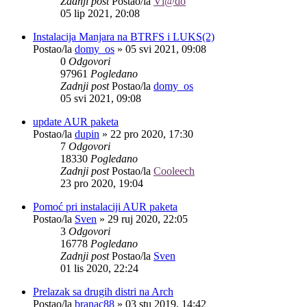
Zadnji post
Postao/la
Vl@do
05 lip 2021, 20:08
Instalacija Manjara na BTRFS i LUKS(2)
Postao/la
domy_os
»
05 svi 2021, 09:08
0
Odgovori
97961
Pogledano
Zadnji post
Postao/la
domy_os
05 svi 2021, 09:08
update AUR paketa
Postao/la
dupin
»
22 pro 2020, 17:30
7
Odgovori
18330
Pogledano
Zadnji post
Postao/la
Cooleech
23 pro 2020, 19:04
Pomoć pri instalaciji AUR paketa
Postao/la
Sven
»
29 ruj 2020, 22:05
3
Odgovori
16778
Pogledano
Zadnji post
Postao/la
Sven
01 lis 2020, 22:24
Prelazak sa drugih distri na Arch
Postao/la
branac88
»
03 stu 2019, 14:42