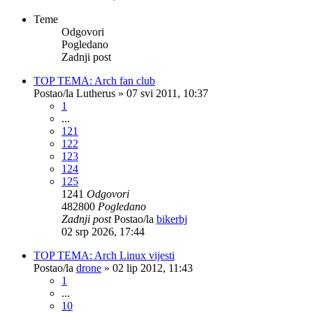
Teme
Odgovori
Pogledano
Zadnji post
TOP TEMA: Arch fan club
Postao/la
Lutherus
»
07 svi 2011, 10:37
1
...
121
122
123
124
125
1241
Odgovori
482800
Pogledano
Zadnji post
Postao/la
bikerbj
02 srp 2026, 17:44
TOP TEMA: Arch Linux vijesti
Postao/la
drone
»
02 lip 2012, 11:43
1
...
10