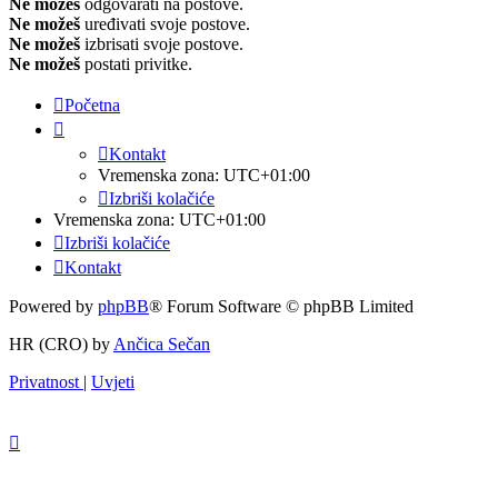
Ne možeš
odgovarati na postove.
Ne možeš
uređivati svoje postove.
Ne možeš
izbrisati svoje postove.
Ne možeš
postati privitke.
Početna
Kontakt
Vremenska zona:
UTC+01:00
Izbriši kolačiće
Vremenska zona:
UTC+01:00
Izbriši kolačiće
Kontakt
Powered by
phpBB
® Forum Software © phpBB Limited
HR (CRO) by
Ančica Sečan
Privatnost
|
Uvjeti