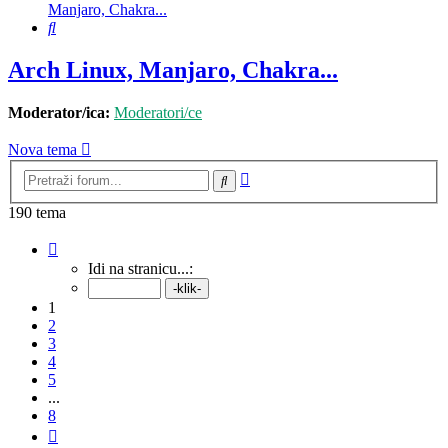
Manjaro, Chakra...
Pretražnik
Arch Linux, Manjaro, Chakra...
Moderator/ica:
Moderatori/ce
Nova tema
Napredno
Pretražnik
pretraživanje
190 tema
Stranica:
1
/
8
.
Idi na stranicu...:
1
2
3
4
5
...
8
Sljedeća