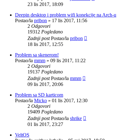
23 lis 2017, 18:09
Deepin desktop i problem wifi konekcije na Arch-u
Postao/la
pribon
»
17 lis 2017, 11:56
2
Odgovori
19312
Pogledano
Zadnji post
Postao/la
pribon
18 lis 2017, 12:55
Problem sa skenerom!
Postao/la
mmm
»
09 lis 2017, 11:22
2
Odgovori
19137
Pogledano
Zadnji post
Postao/la
mmm
09 lis 2017, 20:06
Problem sa SD karticom
Postao/la
Micko
»
01 lis 2017, 12:30
2
Odgovori
19409
Pogledano
Zadnji post
Postao/la
shrike
01 lis 2017, 23:27
VeltOS