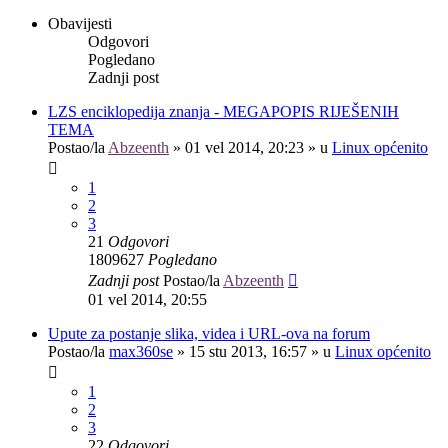
Obavijesti
Odgovori
Pogledano
Zadnji post
LZS enciklopedija znanja - MEGAPOPIS RIJEŠENIH
TEMA
Postao/la
Abzeenth
»
01 vel 2014, 20:23
» u
Linux općenito
1
2
3
21
Odgovori
1809627
Pogledano
Zadnji post
Postao/la
Abzeenth
01 vel 2014, 20:55
Upute za postanje slika, videa i URL-ova na forum
Postao/la
max360se
»
15 stu 2013, 16:57
» u
Linux općenito
1
2
3
22
Odgovori