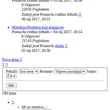
Postao/la
exithus lethalis
»
05 ruj 2017, 18:50
8
Odgovori
22050
Pogledano
Zadnji post
Postao/la
exithus lethalis
06 ruj 2017, 20:31
[Riješeno]Problem kod instalacije
Postao/la
exithus lethalis
»
04 ruj 2017, 18:14
8
Odgovori
21510
Pogledano
Zadnji post
Postao/la
shrike
05 ruj 2017, 20:38
Nova tema
Prikaži:
Redanje:
Smjer:
190 tema
Stranica:
1
/
8
.
Idi na stranicu...: