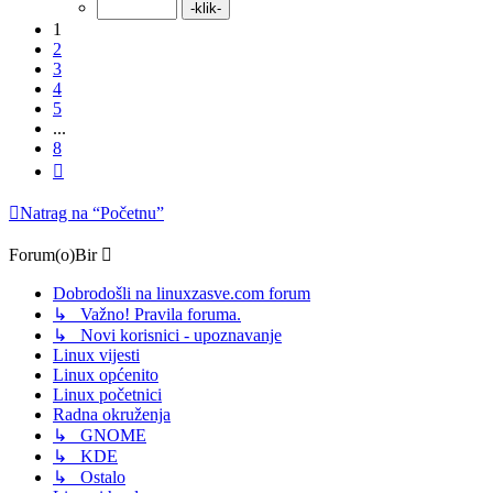
1
2
3
4
5
...
8
Sljedeća
Natrag na “Početnu”
Forum(o)Bir
Dobrodošli na linuxzasve.com forum
↳ Važno! Pravila foruma.
↳ Novi korisnici - upoznavanje
Linux vijesti
Linux općenito
Linux početnici
Radna okruženja
↳ GNOME
↳ KDE
↳ Ostalo