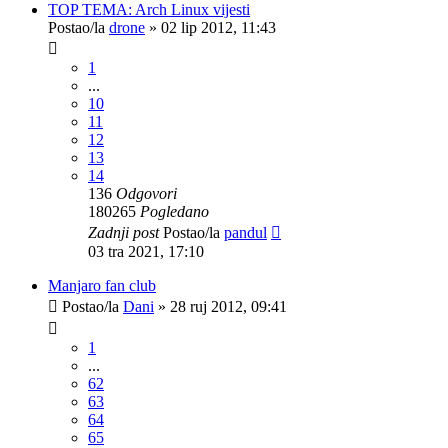
TOP TEMA: Arch Linux vijesti
Postao/la
drone
»
02 lip 2012, 11:43
1
...
10
11
12
13
14
136
Odgovori
180265
Pogledano
Zadnji post
Postao/la
pandul
03 tra 2021, 17:10
Manjaro fan club
Postao/la
Dani
»
28 ruj 2012, 09:41
1
...
62
63
64
65