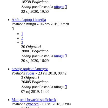
18238
Pogledano
Zadnji post
Postao/la
niingu
22 sij 2020, 19:50
Arch - laptop i baterija
Postao/la
niingu
»
06 pro 2019, 22:28
1
2
3
20
Odgovori
38801
Pogledano
Zadnji post
Postao/la
niingu
20 sij 2020, 16:29
nestaje projekt Antergos
Postao/la
rudar
»
23 svi 2019, 08:42
3
Odgovori
20405
Pogledano
Zadnji post
Postao/la
niingu
07 ruj 2019, 14:05
Manjaro i hrvatski spellcheck
Postao/la
cybervd
»
02 stu 2018, 13:04