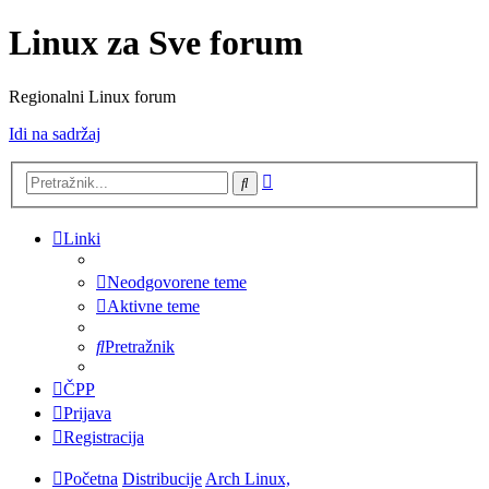
Linux za Sve forum
Regionalni Linux forum
Idi na sadržaj
Napredno
Pretražnik
pretraživanje
Linki
Neodgovorene teme
Aktivne teme
Pretražnik
ČPP
Prijava
Registracija
Početna
Distribucije
Arch Linux,