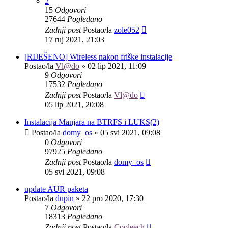
2
15
Odgovori
27644
Pogledano
Zadnji post
Postao/la
zole052
17 ruj 2021, 21:03
[RIJEŠENO] Wireless nakon friške instalacije
Postao/la
Vl@do
»
02 lip 2021, 11:09
9
Odgovori
17532
Pogledano
Zadnji post
Postao/la
Vl@do
05 lip 2021, 20:08
Instalacija Manjara na BTRFS i LUKS(2)
Postao/la
domy_os
»
05 svi 2021, 09:08
0
Odgovori
97925
Pogledano
Zadnji post
Postao/la
domy_os
05 svi 2021, 09:08
update AUR paketa
Postao/la
dupin
»
22 pro 2020, 17:30
7
Odgovori
18313
Pogledano
Zadnji post
Postao/la
Cooleech