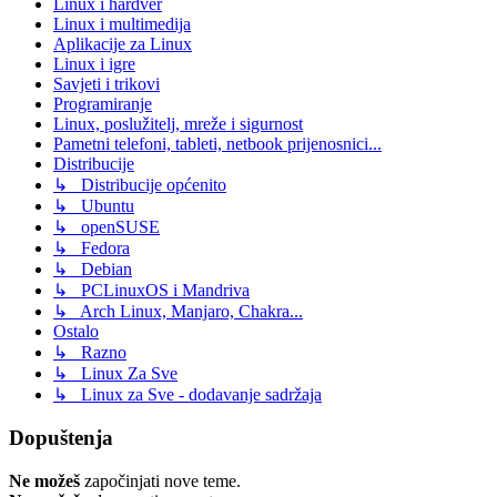
Linux i hardver
Linux i multimedija
Aplikacije za Linux
Linux i igre
Savjeti i trikovi
Programiranje
Linux, poslužitelj, mreže i sigurnost
Pametni telefoni, tableti, netbook prijenosnici...
Distribucije
↳ Distribucije općenito
↳ Ubuntu
↳ openSUSE
↳ Fedora
↳ Debian
↳ PCLinuxOS i Mandriva
↳ Arch Linux, Manjaro, Chakra...
Ostalo
↳ Razno
↳ Linux Za Sve
↳ Linux za Sve - dodavanje sadržaja
Dopuštenja
Ne možeš
započinjati nove teme.