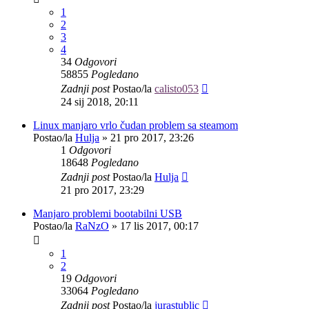
1
2
3
4
34
Odgovori
58855
Pogledano
Zadnji post
Postao/la
calisto053
24 sij 2018, 20:11
Linux manjaro vrlo čudan problem sa steamom
Postao/la
Hulja
»
21 pro 2017, 23:26
1
Odgovori
18648
Pogledano
Zadnji post
Postao/la
Hulja
21 pro 2017, 23:29
Manjaro problemi bootabilni USB
Postao/la
RaNzO
»
17 lis 2017, 00:17
1
2
19
Odgovori
33064
Pogledano
Zadnji post
Postao/la
jurastublic