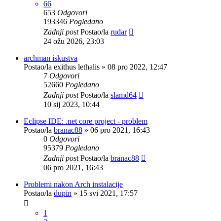
66
653
Odgovori
193346
Pogledano
Zadnji post
Postao/la
rudar
24 ožu 2026, 23:03
archman iskustva
Postao/la
exithus lethalis
»
08 pro 2022, 12:47
7
Odgovori
52660
Pogledano
Zadnji post
Postao/la
slamd64
10 sij 2023, 10:44
Eclipse IDE: .net core project - problem
Postao/la
branac88
»
06 pro 2021, 16:43
0
Odgovori
95379
Pogledano
Zadnji post
Postao/la
branac88
06 pro 2021, 16:43
Problemi nakon Arch instalacije
Postao/la
dupin
»
15 svi 2021, 17:57
1