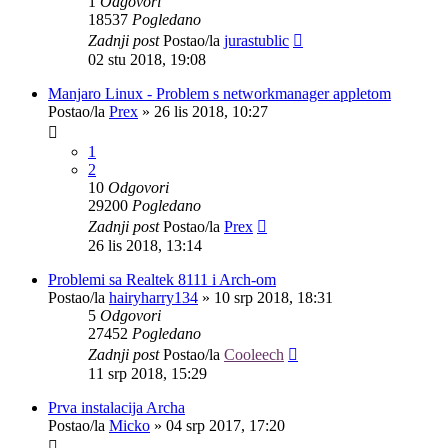
1
Odgovori
18537
Pogledano
Zadnji post
Postao/la
jurastublic
02 stu 2018, 19:08
Manjaro Linux - Problem s networkmanager appletom
Postao/la
Prex
»
26 lis 2018, 10:27
1
2
10
Odgovori
29200
Pogledano
Zadnji post
Postao/la
Prex
26 lis 2018, 13:14
Problemi sa Realtek 8111 i Arch-om
Postao/la
hairyharry134
»
10 srp 2018, 18:31
5
Odgovori
27452
Pogledano
Zadnji post
Postao/la
Cooleech
11 srp 2018, 15:29
Prva instalacija Archa
Postao/la
Micko
»
04 srp 2017, 17:20