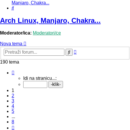
Manjaro, Chakra...
Pretražnik
Arch Linux, Manjaro, Chakra...
Moderator/ica:
Moderatori/ce
Nova tema
Napredno
Pretražnik
pretraživanje
190 tema
Stranica:
1
/
8
.
Idi na stranicu...:
1
2
3
4
5
...
8
Sljedeća