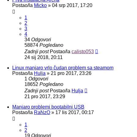
Postao/la
Micko
»
04 srp 2017, 17:20
1
2
3
4
34
Odgovori
58874
Pogledano
Zadnji post
Postao/la
calisto053
24 sij 2018, 20:11
Linux manjaro vrlo čudan problem sa steamom
Postao/la
Hulja
»
21 pro 2017, 23:26
1
Odgovori
18652
Pogledano
Zadnji post
Postao/la
Hulja
21 pro 2017, 23:29
Manjaro problemi bootabilni USB
Postao/la
RaNzO
»
17 lis 2017, 00:17
1
2
19
Odgovori