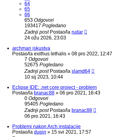
64
65
66
653
Odgovori
193417
Pogledano
Zadnji post
Postao/la
rudar
24 ožu 2026, 23:03
archman iskustva
Postao/la
exithus lethalis
»
08 pro 2022, 12:47
7
Odgovori
52675
Pogledano
Zadnji post
Postao/la
slamd64
10 sij 2023, 10:44
Eclipse IDE: .net core project - problem
Postao/la
branac88
»
06 pro 2021, 16:43
0
Odgovori
95405
Pogledano
Zadnji post
Postao/la
branac88
06 pro 2021, 16:43
Problemi nakon Arch instalacije
Postao/la
dupin
»
15 svi 2021, 17:57