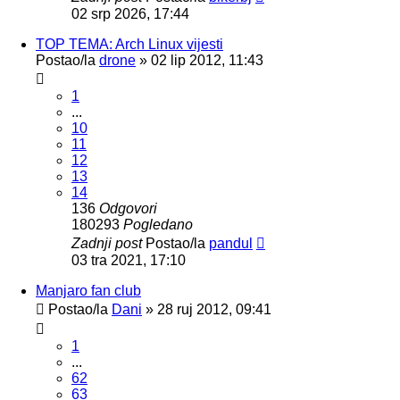
02 srp 2026, 17:44
TOP TEMA: Arch Linux vijesti
Postao/la
drone
»
02 lip 2012, 11:43
1
...
10
11
12
13
14
136
Odgovori
180293
Pogledano
Zadnji post
Postao/la
pandul
03 tra 2021, 17:10
Manjaro fan club
Postao/la
Dani
»
28 ruj 2012, 09:41
1
...
62
63