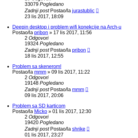
33079
Pogledano
Zadnji post
Postao/la
jurastublic
23 lis 2017, 18:09
Deepin desktop i problem wifi konekcije na Arch-u
Postao/la
pribon
»
17 lis 2017, 11:56
2
Odgovori
19324
Pogledano
Zadnji post
Postao/la
pribon
18 lis 2017, 12:55
Problem sa skenerom!
Postao/la
mmm
»
09 lis 2017, 11:22
2
Odgovori
19148
Pogledano
Zadnji post
Postao/la
mmm
09 lis 2017, 20:06
Problem sa SD karticom
Postao/la
Micko
»
01 lis 2017, 12:30
2
Odgovori
19420
Pogledano
Zadnji post
Postao/la
shrike
01 lis 2017, 23:27