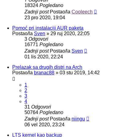
18324
Pogledano
Zadnji post
Postao/la
Cooleech
23 pro 2020, 19:04
Pomoć pri instalaciji AUR paketa
Postao/la
Sven
»
29 ruj 2020, 22:05
3
Odgovori
16771
Pogledano
Zadnji post
Postao/la
Sven
01 lis 2020, 22:24
Prelazak sa drugih distri na Arch
Postao/la
branac88
»
03 stu 2019, 14:42
1
2
3
4
31
Odgovori
50764
Pogledano
Zadnji post
Postao/la
niingu
06 vel 2020, 23:24
LTS kernel kao backup