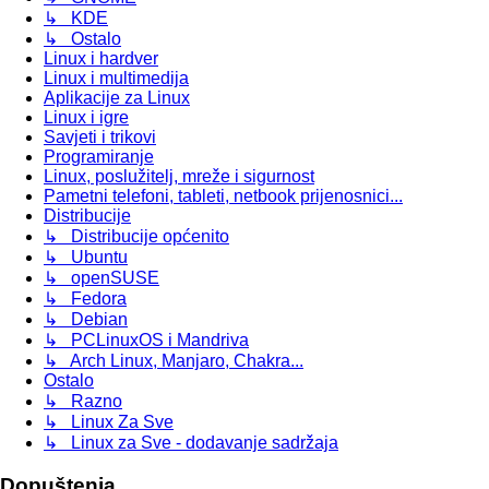
↳ KDE
↳ Ostalo
Linux i hardver
Linux i multimedija
Aplikacije za Linux
Linux i igre
Savjeti i trikovi
Programiranje
Linux, poslužitelj, mreže i sigurnost
Pametni telefoni, tableti, netbook prijenosnici...
Distribucije
↳ Distribucije općenito
↳ Ubuntu
↳ openSUSE
↳ Fedora
↳ Debian
↳ PCLinuxOS i Mandriva
↳ Arch Linux, Manjaro, Chakra...
Ostalo
↳ Razno
↳ Linux Za Sve
↳ Linux za Sve - dodavanje sadržaja
Dopuštenja