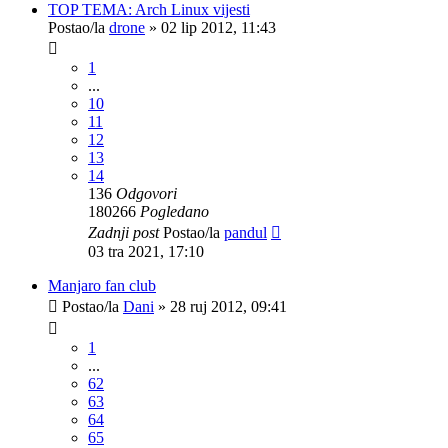
TOP TEMA: Arch Linux vijesti
Postao/la
drone
»
02 lip 2012, 11:43
1
...
10
11
12
13
14
136
Odgovori
180266
Pogledano
Zadnji post
Postao/la
pandul
03 tra 2021, 17:10
Manjaro fan club
Postao/la
Dani
»
28 ruj 2012, 09:41
1
...
62
63
64
65