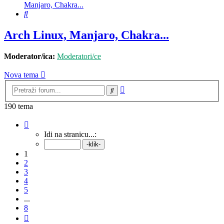
Manjaro, Chakra...
Pretražnik
Arch Linux, Manjaro, Chakra...
Moderator/ica:
Moderatori/ce
Nova tema
Napredno
Pretražnik
pretraživanje
190 tema
Stranica:
1
/
8
.
Idi na stranicu...:
1
2
3
4
5
...
8
Sljedeća