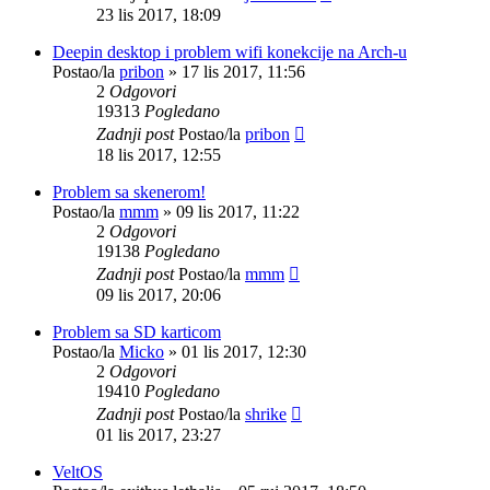
23 lis 2017, 18:09
Deepin desktop i problem wifi konekcije na Arch-u
Postao/la
pribon
»
17 lis 2017, 11:56
2
Odgovori
19313
Pogledano
Zadnji post
Postao/la
pribon
18 lis 2017, 12:55
Problem sa skenerom!
Postao/la
mmm
»
09 lis 2017, 11:22
2
Odgovori
19138
Pogledano
Zadnji post
Postao/la
mmm
09 lis 2017, 20:06
Problem sa SD karticom
Postao/la
Micko
»
01 lis 2017, 12:30
2
Odgovori
19410
Pogledano
Zadnji post
Postao/la
shrike
01 lis 2017, 23:27
VeltOS