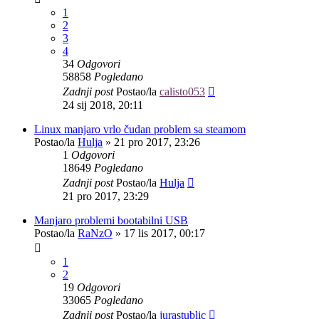
1
2
3
4
34
Odgovori
58858
Pogledano
Zadnji post
Postao/la
calisto053
24 sij 2018, 20:11
Linux manjaro vrlo čudan problem sa steamom
Postao/la
Hulja
»
21 pro 2017, 23:26
1
Odgovori
18649
Pogledano
Zadnji post
Postao/la
Hulja
21 pro 2017, 23:29
Manjaro problemi bootabilni USB
Postao/la
RaNzO
»
17 lis 2017, 00:17
1
2
19
Odgovori
33065
Pogledano
Zadnji post
Postao/la
jurastublic