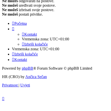
Ne možeš
odgovarati na postove.
Ne možeš
uređivati svoje postove.
Ne možeš
izbrisati svoje postove.
Ne možeš
postati privitke.
Početna
Kontakt
Vremenska zona:
UTC+01:00
Izbriši kolačiće
Vremenska zona:
UTC+01:00
Izbriši kolačiće
Kontakt
Powered by
phpBB
® Forum Software © phpBB Limited
HR (CRO) by
Ančica Sečan
Privatnost
|
Uvjeti