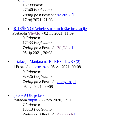
2
15
Odgovori
27646
Pogledano
Zadnji post
Postao/la
zole052
17 ruj 2021, 21:03
[RIJEŠENO] Wireless nakon friške instalacije
Postao/la
Vl@do
»
02 lip 2021, 11:09
9
Odgovori
17533
Pogledano
Zadnji post
Postao/la
Vl@do
05 lip 2021, 20:08
Instalacija Manjara na BTRFS i LUKS(2)
Postao/la
domy_os
»
05 svi 2021, 09:08
0
Odgovori
97926
Pogledano
Zadnji post
Postao/la
domy_os
05 svi 2021, 09:08
update AUR paketa
Postao/la
dupin
»
22 pro 2020, 17:30
7
Odgovori
18313
Pogledano
Zadnji post
Postao/la
Cooleech