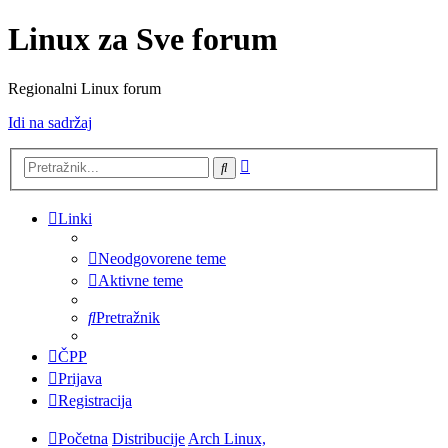
Linux za Sve forum
Regionalni Linux forum
Idi na sadržaj
Napredno
Pretražnik
pretraživanje
Linki
Neodgovorene teme
Aktivne teme
Pretražnik
ČPP
Prijava
Registracija
Početna
Distribucije
Arch Linux,