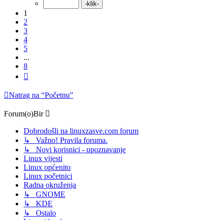
1
2
3
4
5
...
8
Sljedeća
Natrag na “Početnu”
Forum(o)Bir
Dobrodošli na linuxzasve.com forum
↳ Važno! Pravila foruma.
↳ Novi korisnici - upoznavanje
Linux vijesti
Linux općenito
Linux početnici
Radna okruženja
↳ GNOME
↳ KDE
↳ Ostalo