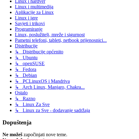
Linux i hardver
Linux i multimedija
Aplikacije za Linux
Linux i igre
Savjeti i trikovi
Programiranje
Linux, poslužitelj, mreže i sigurnost
Pametni telefoni, tableti, netbook prijenosnici...
Distribucije
↳ Distribucije općenito
↳ Ubuntu
↳ openSUSE
↳ Fedora
↳ Debian
↳ PCLinuxOS i Mandriva
↳ Arch Linux, Manjaro, Chakra...
Ostalo
↳ Razno
↳ Linux Za Sve
↳ Linux za Sve - dodavanje sadržaja
Dopuštenja
Ne možeš
započinjati nove teme.