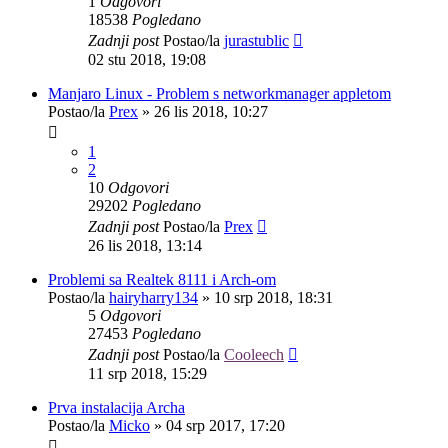
1
Odgovori
18538
Pogledano
Zadnji post
Postao/la
jurastublic
02 stu 2018, 19:08
Manjaro Linux - Problem s networkmanager appletom
Postao/la
Prex
»
26 lis 2018, 10:27
1
2
10
Odgovori
29202
Pogledano
Zadnji post
Postao/la
Prex
26 lis 2018, 13:14
Problemi sa Realtek 8111 i Arch-om
Postao/la
hairyharry134
»
10 srp 2018, 18:31
5
Odgovori
27453
Pogledano
Zadnji post
Postao/la
Cooleech
11 srp 2018, 15:29
Prva instalacija Archa
Postao/la
Micko
»
04 srp 2017, 17:20