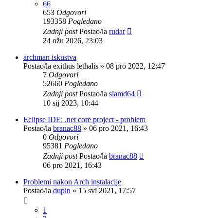
66
653
Odgovori
193358
Pogledano
Zadnji post
Postao/la
rudar
24 ožu 2026, 23:03
archman iskustva
Postao/la
exithus lethalis
»
08 pro 2022, 12:47
7
Odgovori
52660
Pogledano
Zadnji post
Postao/la
slamd64
10 sij 2023, 10:44
Eclipse IDE: .net core project - problem
Postao/la
branac88
»
06 pro 2021, 16:43
0
Odgovori
95381
Pogledano
Zadnji post
Postao/la
branac88
06 pro 2021, 16:43
Problemi nakon Arch instalacije
Postao/la
dupin
»
15 svi 2021, 17:57
1