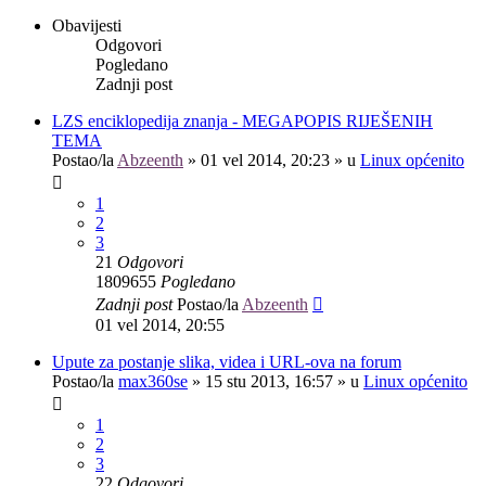
Obavijesti
Odgovori
Pogledano
Zadnji post
LZS enciklopedija znanja - MEGAPOPIS RIJEŠENIH
TEMA
Postao/la
Abzeenth
»
01 vel 2014, 20:23
» u
Linux općenito
1
2
3
21
Odgovori
1809655
Pogledano
Zadnji post
Postao/la
Abzeenth
01 vel 2014, 20:55
Upute za postanje slika, videa i URL-ova na forum
Postao/la
max360se
»
15 stu 2013, 16:57
» u
Linux općenito
1
2
3
22
Odgovori