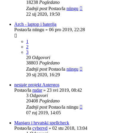
18238
Pogledano
Zadnji post
Postao/la
niingu
22 sij 2020, 19:50
Arch - laptop i baterija
Postao/la
niingu
»
06 pro 2019, 22:28
1
2
3
20
Odgovori
38803
Pogledano
Zadnji post
Postao/la
niingu
20 sij 2020, 16:29
nestaje projekt Antergos
Postao/la
rudar
»
23 svi 2019, 08:42
3
Odgovori
20408
Pogledano
Zadnji post
Postao/la
niingu
07 ruj 2019, 14:05
Manjaro i hrvatski spellcheck
Postao/la
cybervd
»
02 stu 2018, 13:04