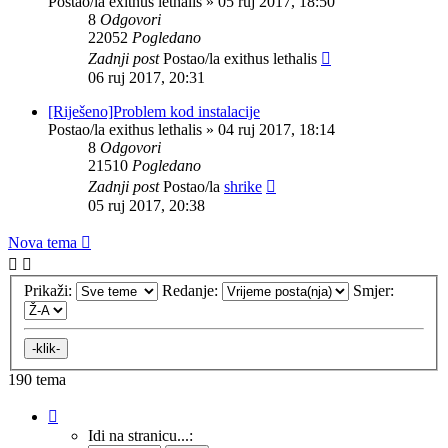
Postao/la
exithus lethalis
»
05 ruj 2017, 18:50
8
Odgovori
22052
Pogledano
Zadnji post
Postao/la
exithus lethalis
06 ruj 2017, 20:31
[Riješeno]Problem kod instalacije
Postao/la
exithus lethalis
»
04 ruj 2017, 18:14
8
Odgovori
21510
Pogledano
Zadnji post
Postao/la
shrike
05 ruj 2017, 20:38
Nova tema
Prikaži:
Redanje:
Smjer:
190 tema
Stranica:
1
/
8
.
Idi na stranicu...: