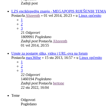
Zadnji post
LZS enciklopedija znanja - MEGAPOPIS RIJEŠENIH TEM
Postao/la
Abzeenth
»
01 vel 2014, 20:23
» u
Linux općenito
1
2
3
21
Odgovori
1809991
Pogledano
Zadnji post
Postao/la
Abzeenth
01 vel 2014, 20:55
Upute za postanje slika, videa i URL-ova na forum
Postao/la
max360se
»
15 stu 2013, 16:57
» u
Linux općenito
1
2
3
22
Odgovori
1460194
Pogledano
Zadnji post
Postao/la
bertone
22 stu 2022, 16:04
Teme
Odgovori
Pogledano