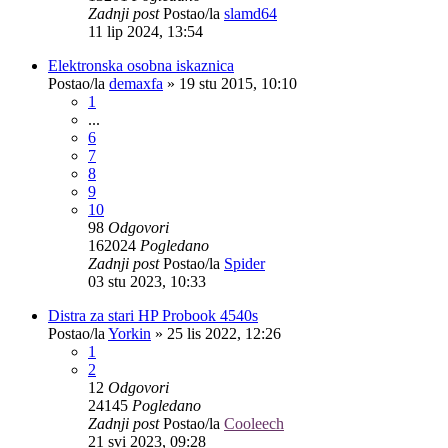
Zadnji post
Postao/la
slamd64
11 lip 2024, 13:54
Elektronska osobna iskaznica
Postao/la
demaxfa
»
19 stu 2015, 10:10
1
...
6
7
8
9
10
98
Odgovori
162024
Pogledano
Zadnji post
Postao/la
Spider
03 stu 2023, 10:33
Distra za stari HP Probook 4540s
Postao/la
Yorkin
»
25 lis 2022, 12:26
1
2
12
Odgovori
24145
Pogledano
Zadnji post
Postao/la
Cooleech
21 svi 2023, 09:28