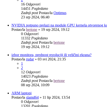
16
Odgovori
14451
Pogledano
Zadnji post
Postao/la
Optimus
23 srp 2024, 06:40
NVIDIA potpuno prelazi na module GPU kernela otvorenog k
Postao/la
bertone
»
19 srp 2024, 19:12
0
Odgovori
11332
Pogledano
Zadnji post
Postao/la
bertone
19 srp 2024, 19:12
izbor monitora, prednost rezoluciji ili veličini ekrana?
Postao/la
rudar
»
03 svi 2024, 21:35
1
2
12
Odgovori
14023
Pogledano
Zadnji post
Postao/la
bertone
08 srp 2024, 10:09
ARM laptopi
Postao/la
slamd64
»
11 lip 2024, 13:54
0
Odgovori
13201
Pogledano