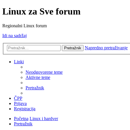
Linux za Sve forum
Regionalni Linux forum
Idi na sadržaj
Napredno pretraživanje
Pretražnik
Linki
Neodgovorene teme
Aktivne teme
Pretražnik
ČPP
Prijava
Registracija
Početna
Linux i hardver
Pretražnik