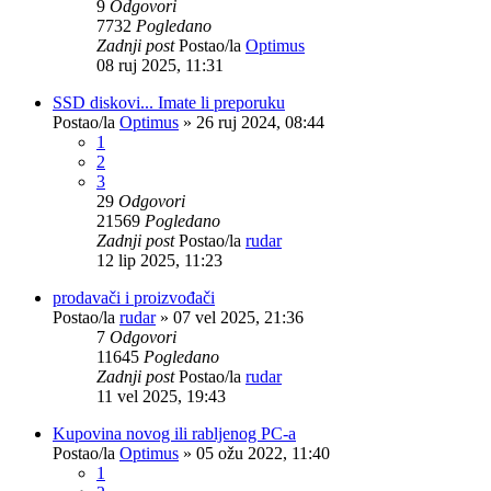
9
Odgovori
7732
Pogledano
Zadnji post
Postao/la
Optimus
08 ruj 2025, 11:31
SSD diskovi... Imate li preporuku
Postao/la
Optimus
»
26 ruj 2024, 08:44
1
2
3
29
Odgovori
21569
Pogledano
Zadnji post
Postao/la
rudar
12 lip 2025, 11:23
prodavači i proizvođači
Postao/la
rudar
»
07 vel 2025, 21:36
7
Odgovori
11645
Pogledano
Zadnji post
Postao/la
rudar
11 vel 2025, 19:43
Kupovina novog ili rabljenog PC-a
Postao/la
Optimus
»
05 ožu 2022, 11:40
1