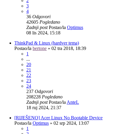
2
3
4
36
Odgovori
42605
Pogledano
Zadnji post
Postao/la
Optimus
08 lis 2024, 15:18
ThinkPad & Linux (hardver tema)
Postao/la
bertone
»
02 tra 2018, 18:39
1
...
20
21
22
23
24
237
Odgovori
208228
Pogledano
Zadnji post
Postao/la
AnteL
18 ruj 2024, 21:37
[RIJEŠENO] Acer Linux No Bootable Device
Postao/la
Optimus
»
02 srp 2024, 13:07
1
2