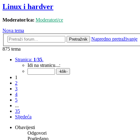
Linux i hardver
Moderator/ica:
Moderatori/ce
Nova tema
Napredno pretraživanje
Pretražnik
875 tema
Stranica:
1
/
35
.
Idi na stranicu...:
1
2
3
4
5
...
35
Sljedeća
Obavijesti
Odgovori
Pogledano