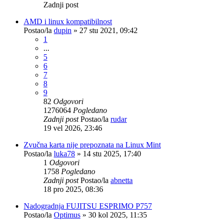
Zadnji post
AMD i linux kompatibilnost
Postao/la
dupin
»
27 stu 2021, 09:42
1
...
5
6
7
8
9
82
Odgovori
1276064
Pogledano
Zadnji post
Postao/la
rudar
19 vel 2026, 23:46
Zvučna karta nije prepoznata na Linux Mint
Postao/la
luka78
»
14 stu 2025, 17:40
1
Odgovori
1758
Pogledano
Zadnji post
Postao/la
abnetta
18 pro 2025, 08:36
Nadogradnja FUJITSU ESPRIMO P757
Postao/la
Optimus
»
30 kol 2025, 11:35