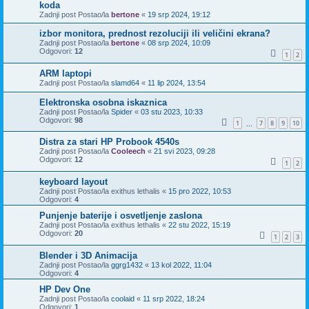
koda
Zadnji post Postao/la
bertone
«
19 srp 2024, 19:12
izbor monitora, prednost rezoluciji ili veličini ekrana?
Zadnji post Postao/la
bertone
«
08 srp 2024, 10:09
Odgovori:
12
1
2
ARM laptopi
Zadnji post Postao/la
slamd64
«
11 lip 2024, 13:54
Elektronska osobna iskaznica
Zadnji post Postao/la
Spider
«
03 stu 2023, 10:33
Odgovori:
98
1
7
8
9
10
...
Distra za stari HP Probook 4540s
Zadnji post Postao/la
Cooleech
«
21 svi 2023, 09:28
Odgovori:
12
1
2
keyboard layout
Zadnji post Postao/la
exithus lethalis
«
15 pro 2022, 10:53
Odgovori:
4
Punjenje baterije i osvetljenje zaslona
Zadnji post Postao/la
exithus lethalis
«
22 stu 2022, 15:19
Odgovori:
20
1
2
3
Blender i 3D Animacija
Zadnji post Postao/la
ggrg1432
«
13 kol 2022, 11:04
Odgovori:
4
HP Dev One
Zadnji post Postao/la
coolaid
«
11 srp 2022, 18:24
Odgovori:
1