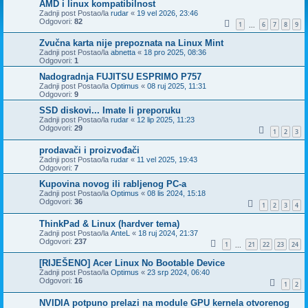
AMD i linux kompatibilnost
Zadnji post Postao/la
rudar
«
19 vel 2026, 23:46
Odgovori:
82
1
6
7
8
9
...
Zvučna karta nije prepoznata na Linux Mint
Zadnji post Postao/la
abnetta
«
18 pro 2025, 08:36
Odgovori:
1
Nadogradnja FUJITSU ESPRIMO P757
Zadnji post Postao/la
Optimus
«
08 ruj 2025, 11:31
Odgovori:
9
SSD diskovi... Imate li preporuku
Zadnji post Postao/la
rudar
«
12 lip 2025, 11:23
Odgovori:
29
1
2
3
prodavači i proizvođači
Zadnji post Postao/la
rudar
«
11 vel 2025, 19:43
Odgovori:
7
Kupovina novog ili rabljenog PC-a
Zadnji post Postao/la
Optimus
«
08 lis 2024, 15:18
Odgovori:
36
1
2
3
4
ThinkPad & Linux (hardver tema)
Zadnji post Postao/la
AnteL
«
18 ruj 2024, 21:37
Odgovori:
237
1
21
22
23
24
...
[RIJEŠENO] Acer Linux No Bootable Device
Zadnji post Postao/la
Optimus
«
23 srp 2024, 06:40
Odgovori:
16
1
2
NVIDIA potpuno prelazi na module GPU kernela otvorenog