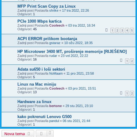
MFP Print Scan Copy za Linux
Zadnji post Postao/la
shrike
«
17 tra 2022, 22:26
Odgovori:
1
PCIe 1000 Mbps kartica
Zadnji post Postao/la
Cooleech
«
03 tra 2022, 16:34
Odgovori:
45
1
2
3
4
5
ACPI ERROR prilikom bootanja
Zadnji post Postao/la
gstaraz
«
10 ožu 2022, 18:35
HP Microtower 3400 MT, proširenje memorije [RIJEŠENO]
Zadnji post Postao/la
rudar
«
23 vel 2022, 22:22
Odgovori:
16
1
2
Adata su650 i loši sektori
Zadnji post Postao/la
NoMaam
«
11 pro 2021, 23:58
Odgovori:
5
Linux na Mac miniju
Zadnji post Postao/la
Cooleech
«
03 pro 2021, 15:51
Odgovori:
13
1
2
Hardware za linux
Zadnji post Postao/la
bertone
«
29 stu 2021, 23:10
Odgovori:
1
kako pokrenuti Lenovo G500
Zadnji post Postao/la
pandul
«
06 stu 2021, 21:44
Odgovori:
1
Nova tema