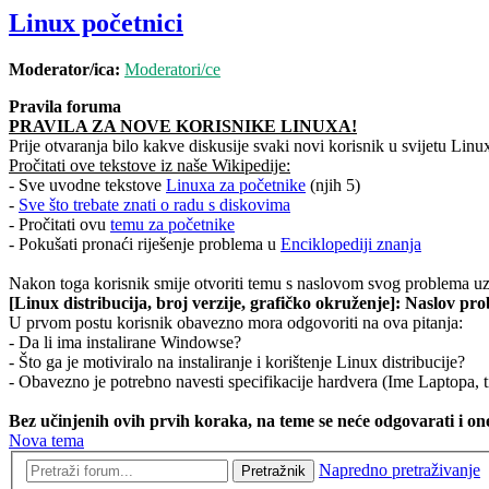
Linux početnici
Moderator/ica:
Moderatori/ce
Pravila foruma
PRAVILA ZA NOVE KORISNIKE LINUXA!
Prije otvaranja bilo kakve diskusije svaki novi korisnik u svijetu Linu
Pročitati ove tekstove iz naše Wikipedije:
- Sve uvodne tekstove
Linuxa za početnike
(njih 5)
-
Sve što trebate znati o radu s diskovima
- Pročitati ovu
temu za početnike
- Pokušati pronaći riješenje problema u
Enciklopediji znanja
Nakon toga korisnik smije otvoriti temu s naslovom svog problema uz 
[Linux distribucija, broj verzije, grafičko okruženje]: Naslov pr
U prvom postu korisnik obavezno mora odgovoriti na ova pitanja:
- Da li ima instalirane Windowse?
- Što ga je motiviralo na instaliranje i korištenje Linux distribucije?
- Obavezno je potrebno navesti specifikacije hardvera (Ime Laptopa, t
Bez učinjenih ovih prvih koraka, na teme se neće odgovarati i one
Nova tema
Napredno pretraživanje
Pretražnik