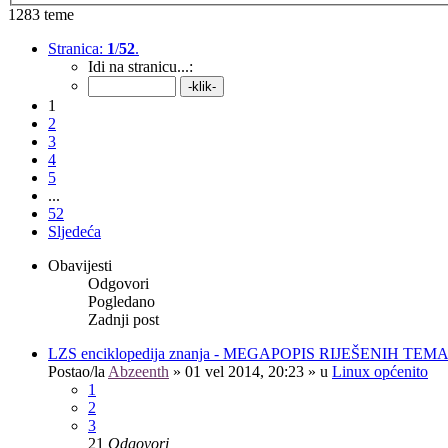
1283 teme
Stranica:
1
/
52
.
Idi na stranicu...:
1
2
3
4
5
...
52
Sljedeća
Obavijesti
Odgovori
Pogledano
Zadnji post
LZS enciklopedija znanja - MEGAPOPIS RIJEŠENIH TEM
Postao/la
Abzeenth
»
01 vel 2014, 20:23
» u
Linux općenito
1
2
3
21
Odgovori