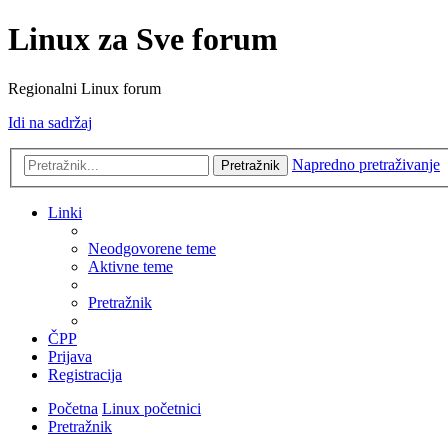
Linux za Sve forum
Regionalni Linux forum
Idi na sadržaj
Napredno pretraživanje
Pretražnik
Linki
Neodgovorene teme
Aktivne teme
Pretražnik
ČPP
Prijava
Registracija
Početna
Linux početnici
Pretražnik