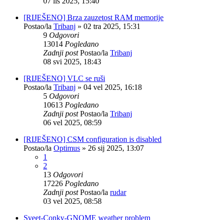
07 lis 2025, 15:40
[RIJEŠENO] Brza zauzetost RAM memorije
Postao/la
Tribanj
»
02 tra 2025, 15:31
9
Odgovori
13014
Pogledano
Zadnji post
Postao/la
Tribanj
08 svi 2025, 18:43
[RIJEŠENO] VLC se ruši
Postao/la
Tribanj
»
04 vel 2025, 16:18
5
Odgovori
10613
Pogledano
Zadnji post
Postao/la
Tribanj
06 vel 2025, 08:59
[RIJEŠENO] CSM configuration is disabled
Postao/la
Optimus
»
26 sij 2025, 13:07
1
2
13
Odgovori
17226
Pogledano
Zadnji post
Postao/la
rudar
03 vel 2025, 08:58
Sveet-Conky-GNOME weather problem