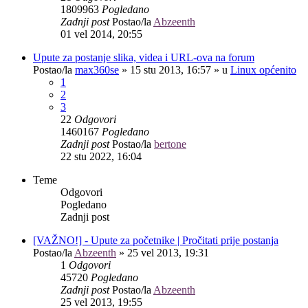
1809963
Pogledano
Zadnji post
Postao/la
Abzeenth
01 vel 2014, 20:55
Upute za postanje slika, videa i URL-ova na forum
Postao/la
max360se
»
15 stu 2013, 16:57
» u
Linux općenito
1
2
3
22
Odgovori
1460167
Pogledano
Zadnji post
Postao/la
bertone
22 stu 2022, 16:04
Teme
Odgovori
Pogledano
Zadnji post
[VAŽNO!] - Upute za početnike | Pročitati prije postanja
Postao/la
Abzeenth
»
25 vel 2013, 19:31
1
Odgovori
45720
Pogledano
Zadnji post
Postao/la
Abzeenth
25 vel 2013, 19:55