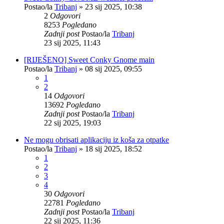
Postao/la
Tribanj
»
23 sij 2025, 10:38
2
Odgovori
8253
Pogledano
Zadnji post
Postao/la
Tribanj
23 sij 2025, 11:43
[RIJEŠENO] Sweet Conky Gnome main
Postao/la
Tribanj
»
08 sij 2025, 09:55
1
2
14
Odgovori
13692
Pogledano
Zadnji post
Postao/la
Tribanj
22 sij 2025, 19:03
Ne mogu obrisati aplikaciju iz koša za otpatke
Postao/la
Tribanj
»
18 sij 2025, 18:52
1
2
3
4
30
Odgovori
22781
Pogledano
Zadnji post
Postao/la
Tribanj
22 sij 2025, 11:36