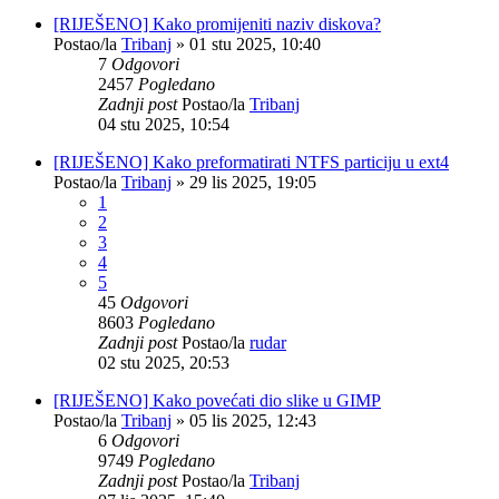
[RIJEŠENO] Kako promijeniti naziv diskova?
Postao/la
Tribanj
»
01 stu 2025, 10:40
7
Odgovori
2457
Pogledano
Zadnji post
Postao/la
Tribanj
04 stu 2025, 10:54
[RIJEŠENO] Kako preformatirati NTFS particiju u ext4
Postao/la
Tribanj
»
29 lis 2025, 19:05
1
2
3
4
5
45
Odgovori
8603
Pogledano
Zadnji post
Postao/la
rudar
02 stu 2025, 20:53
[RIJEŠENO] Kako povećati dio slike u GIMP
Postao/la
Tribanj
»
05 lis 2025, 12:43
6
Odgovori
9749
Pogledano
Zadnji post
Postao/la
Tribanj