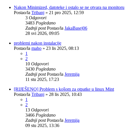
Nakon Minimized, datoteke i ostalo se ne otvara na monitoru
Postao/la
Tribanj
»
21 pro 2025, 12:59
3
Odgovori
3483
Pogledano
Zadnji post
Postao/la
JakaBasej06
28 svi 2026, 09:05
problemi nakon instalacije
Postao/la
maho
»
23 lis 2025, 08:13
1
2
10
Odgovori
3430
Pogledano
Zadnji post
Postao/la
Jeremija
11 stu 2025, 17:23
[RIJEŠENO] Problem s košom za otpatke u linux Mint
Postao/la
Tribanj
»
28 lis 2025, 10:43
1
2
13
Odgovori
3466
Pogledano
Zadnji post
Postao/la
Jeremija
09 stu 2025, 13:36