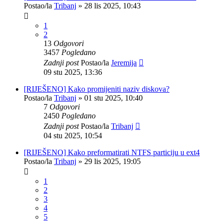
Postao/la
Tribanj
»
28 lis 2025, 10:43
1
2
13
Odgovori
3457
Pogledano
Zadnji post
Postao/la
Jeremija
09 stu 2025, 13:36
[RIJEŠENO] Kako promijeniti naziv diskova?
Postao/la
Tribanj
»
01 stu 2025, 10:40
7
Odgovori
2450
Pogledano
Zadnji post
Postao/la
Tribanj
04 stu 2025, 10:54
[RIJEŠENO] Kako preformatirati NTFS particiju u ext4
Postao/la
Tribanj
»
29 lis 2025, 19:05
1
2
3
4
5