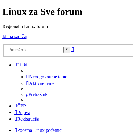
Linux za Sve forum
Regionalni Linux forum
Idi na sadržaj
Napredno
Pretražnik
pretraživanje
Linki
Neodgovorene teme
Aktivne teme
Pretražnik
ČPP
Prijava
Registracija
Početna
Linux početnici