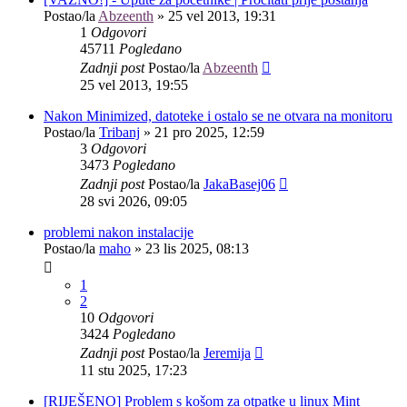
Postao/la
Abzeenth
»
25 vel 2013, 19:31
1
Odgovori
45711
Pogledano
Zadnji post
Postao/la
Abzeenth
25 vel 2013, 19:55
Nakon Minimized, datoteke i ostalo se ne otvara na monitoru
Postao/la
Tribanj
»
21 pro 2025, 12:59
3
Odgovori
3473
Pogledano
Zadnji post
Postao/la
JakaBasej06
28 svi 2026, 09:05
problemi nakon instalacije
Postao/la
maho
»
23 lis 2025, 08:13
1
2
10
Odgovori
3424
Pogledano
Zadnji post
Postao/la
Jeremija
11 stu 2025, 17:23
[RIJEŠENO] Problem s košom za otpatke u linux Mint