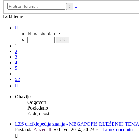
Napredno
Pretražnik
pretraživanje
1283 teme
Stranica:
1
/
52
.
Idi na stranicu...:
1
2
3
4
5
...
52
Sljedeća
Obavijesti
Odgovori
Pogledano
Zadnji post
LZS enciklopedija znanja - MEGAPOPIS RIJEŠENIH TEM
Postao/la
Abzeenth
»
01 vel 2014, 20:23
» u
Linux općenito