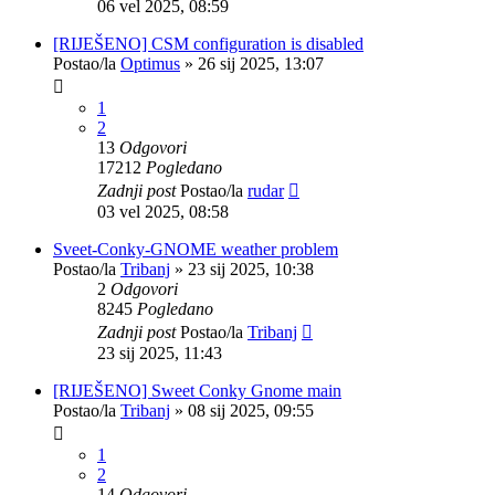
06 vel 2025, 08:59
[RIJEŠENO] CSM configuration is disabled
Postao/la
Optimus
»
26 sij 2025, 13:07
1
2
13
Odgovori
17212
Pogledano
Zadnji post
Postao/la
rudar
03 vel 2025, 08:58
Sveet-Conky-GNOME weather problem
Postao/la
Tribanj
»
23 sij 2025, 10:38
2
Odgovori
8245
Pogledano
Zadnji post
Postao/la
Tribanj
23 sij 2025, 11:43
[RIJEŠENO] Sweet Conky Gnome main
Postao/la
Tribanj
»
08 sij 2025, 09:55
1
2
14
Odgovori