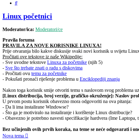
Pretražnik
Linux početnici
Moderator/ica:
Moderatori/ce
Pravila foruma
PRAVILA ZA NOVE KORISNIKE LINUXA!
Prije otvaranja bilo kakve diskusije svaki novi korisnik u svijetu Linu
Pročitati ove tekstove iz naše Wikipedije:
- Sve uvodne tekstove
Linuxa za početnike
(njih 5)
-
Sve što trebate znati o radu s diskovima
- Pročitati ovu
temu za početnike
- Pokušati pronaći riješenje problema u
Enciklopediji znanja
Nakon toga korisnik smije otvoriti temu s naslovom svog problema uz 
[Linux distribucija, broj verzije, grafičko okruženje]: Naslov pr
U prvom postu korisnik obavezno mora odgovoriti na ova pitanja:
- Da li ima instalirane Windowse?
- Što ga je motiviralo na instaliranje i korištenje Linux distribucije?
- Obavezno je potrebno navesti specifikacije hardvera (Ime Laptopa, t
Bez učinjenih ovih prvih koraka, na teme se neće odgovarati i one
Nova tema