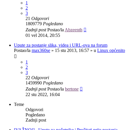
1
2
3
21
Odgovori
1809779
Pogledano
Zadnji post
Postao/la
Abzeenth
01 vel 2014, 20:55
Upute za postanje slika, videa i URL-ova na forum
Postao/la
max360se
»
15 stu 2013, 16:57
» u
Linux općenito
1
2
3
22
Odgovori
1459990
Pogledano
Zadnji post
Postao/la
bertone
22 stu 2022, 16:04
Teme
Odgovori
Pogledano
Zadnji post
[VAŽNO!] - Upute za početnike | Pročitati prije postanja