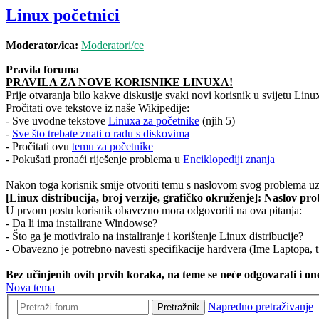
Linux početnici
Moderator/ica:
Moderatori/ce
Pravila foruma
PRAVILA ZA NOVE KORISNIKE LINUXA!
Prije otvaranja bilo kakve diskusije svaki novi korisnik u svijetu Linu
Pročitati ove tekstove iz naše Wikipedije:
- Sve uvodne tekstove
Linuxa za početnike
(njih 5)
-
Sve što trebate znati o radu s diskovima
- Pročitati ovu
temu za početnike
- Pokušati pronaći riješenje problema u
Enciklopediji znanja
Nakon toga korisnik smije otvoriti temu s naslovom svog problema uz 
[Linux distribucija, broj verzije, grafičko okruženje]: Naslov pr
U prvom postu korisnik obavezno mora odgovoriti na ova pitanja:
- Da li ima instalirane Windowse?
- Što ga je motiviralo na instaliranje i korištenje Linux distribucije?
- Obavezno je potrebno navesti specifikacije hardvera (Ime Laptopa, t
Bez učinjenih ovih prvih koraka, na teme se neće odgovarati i one
Nova tema
Napredno pretraživanje
Pretražnik