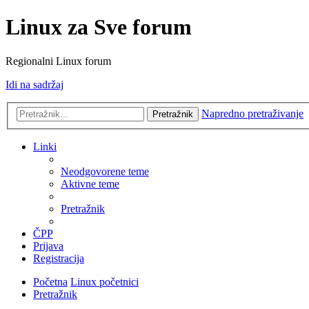
Linux za Sve forum
Regionalni Linux forum
Idi na sadržaj
Napredno pretraživanje
Pretražnik
Linki
Neodgovorene teme
Aktivne teme
Pretražnik
ČPP
Prijava
Registracija
Početna
Linux početnici
Pretražnik