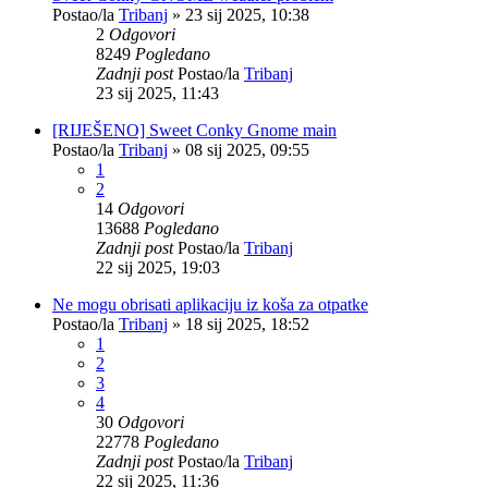
Postao/la
Tribanj
»
23 sij 2025, 10:38
2
Odgovori
8249
Pogledano
Zadnji post
Postao/la
Tribanj
23 sij 2025, 11:43
[RIJEŠENO] Sweet Conky Gnome main
Postao/la
Tribanj
»
08 sij 2025, 09:55
1
2
14
Odgovori
13688
Pogledano
Zadnji post
Postao/la
Tribanj
22 sij 2025, 19:03
Ne mogu obrisati aplikaciju iz koša za otpatke
Postao/la
Tribanj
»
18 sij 2025, 18:52
1
2
3
4
30
Odgovori
22778
Pogledano
Zadnji post
Postao/la
Tribanj
22 sij 2025, 11:36