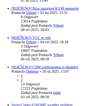
07 lis 2025, 15:40
[RIJEŠENO] Brza zauzetost RAM memorije
Postao/la
Tribanj
»
02 tra 2025, 15:31
9
Odgovori
13014
Pogledano
Zadnji post
Postao/la
Tribanj
08 svi 2025, 18:43
[RIJEŠENO] VLC se ruši
Postao/la
Tribanj
»
04 vel 2025, 16:18
5
Odgovori
10607
Pogledano
Zadnji post
Postao/la
Tribanj
06 vel 2025, 08:59
[RIJEŠENO] CSM configuration is disabled
Postao/la
Optimus
»
26 sij 2025, 13:07
1
2
13
Odgovori
17223
Pogledano
Zadnji post
Postao/la
rudar
03 vel 2025, 08:58
Sveet-Conky-GNOME weather problem