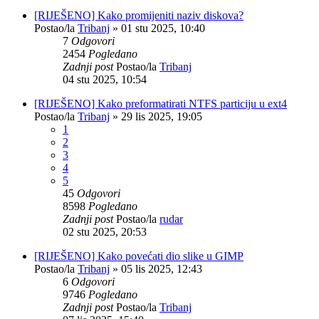
[RIJEŠENO] Kako promijeniti naziv diskova?
Postao/la
Tribanj
»
01 stu 2025, 10:40
7
Odgovori
2454
Pogledano
Zadnji post
Postao/la
Tribanj
04 stu 2025, 10:54
[RIJEŠENO] Kako preformatirati NTFS particiju u ext4
Postao/la
Tribanj
»
29 lis 2025, 19:05
1
2
3
4
5
45
Odgovori
8598
Pogledano
Zadnji post
Postao/la
rudar
02 stu 2025, 20:53
[RIJEŠENO] Kako povećati dio slike u GIMP
Postao/la
Tribanj
»
05 lis 2025, 12:43
6
Odgovori
9746
Pogledano
Zadnji post
Postao/la
Tribanj