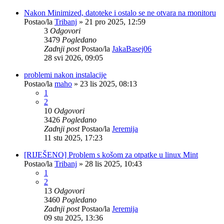
Nakon Minimized, datoteke i ostalo se ne otvara na monitoru
Postao/la
Tribanj
»
21 pro 2025, 12:59
3
Odgovori
3479
Pogledano
Zadnji post
Postao/la
JakaBasej06
28 svi 2026, 09:05
problemi nakon instalacije
Postao/la
maho
»
23 lis 2025, 08:13
1
2
10
Odgovori
3426
Pogledano
Zadnji post
Postao/la
Jeremija
11 stu 2025, 17:23
[RIJEŠENO] Problem s košom za otpatke u linux Mint
Postao/la
Tribanj
»
28 lis 2025, 10:43
1
2
13
Odgovori
3460
Pogledano
Zadnji post
Postao/la
Jeremija
09 stu 2025, 13:36