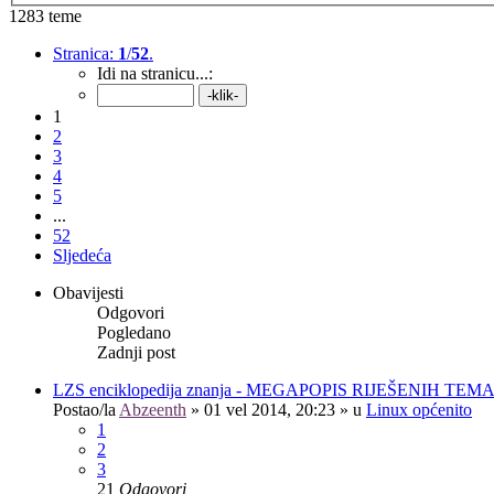
1283 teme
Stranica:
1
/
52
.
Idi na stranicu...:
1
2
3
4
5
...
52
Sljedeća
Obavijesti
Odgovori
Pogledano
Zadnji post
LZS enciklopedija znanja - MEGAPOPIS RIJEŠENIH TEM
Postao/la
Abzeenth
»
01 vel 2014, 20:23
» u
Linux općenito
1
2
3
21
Odgovori