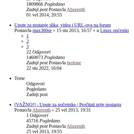
1809866
Pogledano
Zadnji post
Postao/la
Abzeenth
01 vel 2014, 20:55
Upute za postanje slika, videa i URL-ova na forum
Postao/la
max360se
»
15 stu 2013, 16:57
» u
Linux općenito
1
2
3
22
Odgovori
1460073
Pogledano
Zadnji post
Postao/la
bertone
22 stu 2022, 16:04
Teme
Odgovori
Pogledano
Zadnji post
[VAŽNO!] - Upute za početnike | Pročitati prije postanja
Postao/la
Abzeenth
»
25 vel 2013, 19:31
1
Odgovori
45716
Pogledano
Zadnji post
Postao/la
Abzeenth
25 vel 2013, 19:55