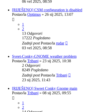
06 vel 2025, 08:59
[RIJEŠENO] CSM configuration is disabled
Postao/la
Optimus
»
26 sij 2025, 13:07
1
2
13
Odgovori
17222
Pogledano
Zadnji post
Postao/la
rudar
03 vel 2025, 08:58
Sveet-Conky-GNOME weather problem
Postao/la
Tribanj
»
23 sij 2025, 10:38
2
Odgovori
8249
Pogledano
Zadnji post
Postao/la
Tribanj
23 sij 2025, 11:43
[RIJEŠENO] Sweet Conky Gnome main
Postao/la
Tribanj
»
08 sij 2025, 09:55
1
2
14
Odgovori