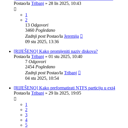
Postao/la
Tribanj
»
28 lis 2025, 10:43
1
2
13
Odgovori
3460
Pogledano
Zadnji post
Postao/la
Jeremija
09 stu 2025, 13:36
[RIJEŠENO] Kako promijeniti naziv diskova?
Postao/la
Tribanj
»
01 stu 2025, 10:40
7
Odgovori
2454
Pogledano
Zadnji post
Postao/la
Tribanj
04 stu 2025, 10:54
[RIJEŠENO] Kako preformatirati NTFS particiju u ext4
Postao/la
Tribanj
»
29 lis 2025, 19:05
1
2
3
4
5