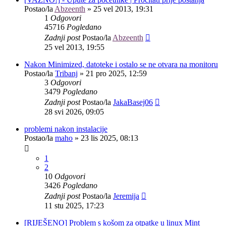
Postao/la
Abzeenth
»
25 vel 2013, 19:31
1
Odgovori
45716
Pogledano
Zadnji post
Postao/la
Abzeenth
25 vel 2013, 19:55
Nakon Minimized, datoteke i ostalo se ne otvara na monitoru
Postao/la
Tribanj
»
21 pro 2025, 12:59
3
Odgovori
3479
Pogledano
Zadnji post
Postao/la
JakaBasej06
28 svi 2026, 09:05
problemi nakon instalacije
Postao/la
maho
»
23 lis 2025, 08:13
1
2
10
Odgovori
3426
Pogledano
Zadnji post
Postao/la
Jeremija
11 stu 2025, 17:23
[RIJEŠENO] Problem s košom za otpatke u linux Mint