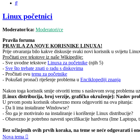
Pretražnik
Linux početnici
Moderator/ica:
Moderatori/ce
Pravila foruma
PRAVILA ZA NOVE KORISNIKE LINUXA!
Prije otvaranja bilo kakve diskusije svaki novi korisnik u svijetu Linu
Pročitati ove tekstove iz naše Wikipedije:
- Sve uvodne tekstove
Linuxa za početnike
(njih 5)
-
Sve što trebate znati o radu s diskovima
- Pročitati ovu
temu za početnike
- Pokušati pronaći riješenje problema u
Enciklopediji znanja
Nakon toga korisnik smije otvoriti temu s naslovom svog problema uz 
[Linux distribucija, broj verzije, grafičko okruženje]: Naslov pr
U prvom postu korisnik obavezno mora odgovoriti na ova pitanja:
- Da li ima instalirane Windowse?
- Što ga je motiviralo na instaliranje i korištenje Linux distribucije?
- Obavezno je potrebno navesti specifikacije hardvera (Ime Laptopa, t
Bez učinjenih ovih prvih koraka, na teme se neće odgovarati i one
Nova tema