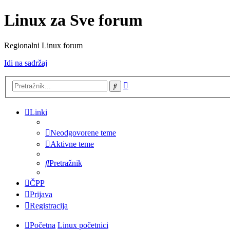
Linux za Sve forum
Regionalni Linux forum
Idi na sadržaj
Napredno
Pretražnik
pretraživanje
Linki
Neodgovorene teme
Aktivne teme
Pretražnik
ČPP
Prijava
Registracija
Početna
Linux početnici