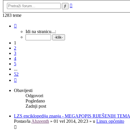
Napredno
Pretražnik
pretraživanje
1283 teme
Stranica:
1
/
52
.
Idi na stranicu...:
1
2
3
4
5
...
52
Sljedeća
Obavijesti
Odgovori
Pogledano
Zadnji post
LZS enciklopedija znanja - MEGAPOPIS RIJEŠENIH TEM
Postao/la
Abzeenth
»
01 vel 2014, 20:23
» u
Linux općenito