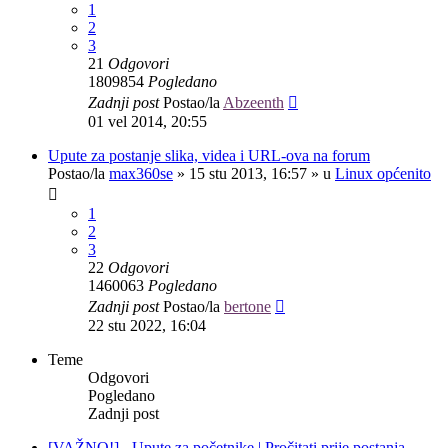
1
2
3
21
Odgovori
1809854
Pogledano
Zadnji post
Postao/la
Abzeenth
01 vel 2014, 20:55
Upute za postanje slika, videa i URL-ova na forum
Postao/la
max360se
»
15 stu 2013, 16:57
» u
Linux općenito
1
2
3
22
Odgovori
1460063
Pogledano
Zadnji post
Postao/la
bertone
22 stu 2022, 16:04
Teme
Odgovori
Pogledano
Zadnji post
[VAŽNO!] - Upute za početnike | Pročitati prije postanja