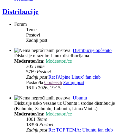
Distribucije
Forum
Teme
Postovi
Zadnji post
Distribucije općenito
Diskusije o raznim Linux distribucijama.
Moderator/ica:
Moderatori/ce
305
Teme
5769
Postovi
Zadnji post
Re: [Alpine Linux] fan club
Postao/la
Cooleech
Zadnji post
16 lip 2026, 19:15
Ubuntu
Diskusije usko vezane uz Ubuntu i srodne distribucije
(Kubuntu, Xubuntu, Lubuntu, LinuxMint...)
Moderator/ica:
Moderatori/ce
1061
Teme
18396
Postovi
Zadnji post
Re: TOP TEMA: Ubuntu fan club