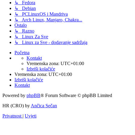
↳ Fedora
↳ Debian
↳ PCLinuxOS i Mandriva
↳ Arch Linux, Manjaro, Chakra...
Ostalo
↳ Razno
↳ Linux Za Sve
↳ Linux za Sve - dodavanje sadržaja
Početna
Kontakt
Vremenska zona:
UTC+01:00
Izbriši kolačiće
Vremenska zona:
UTC+01:00
Izbriši kolačiće
Kontakt
Powered by
phpBB
® Forum Software © phpBB Limited
HR (CRO) by
Ančica Sečan
Privatnost
|
Uvjeti