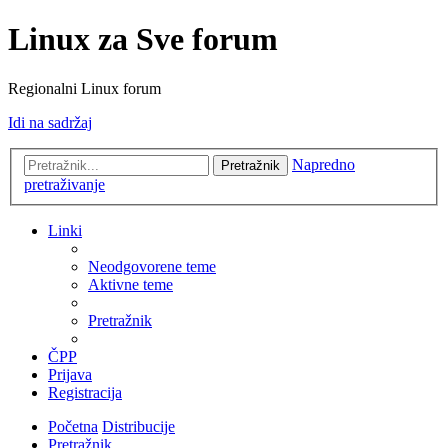
Linux za Sve forum
Regionalni Linux forum
Idi na sadržaj
Napredno
Pretražnik
pretraživanje
Linki
Neodgovorene teme
Aktivne teme
Pretražnik
ČPP
Prijava
Registracija
Početna
Distribucije
Pretražnik