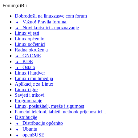
Forum(o)Bir
Dobrodošli na linuxzasve.com forum
↳ Važno! Pravila foruma.
↳ Novi korisnici - upoznavanje
Linux vijesti
Linux općenito
Linux početnici
Radna okruženja
↳ GNOME
↳ KDE
↳ Ostalo
Linux i hardver
Linux i multimedija
Aplikacije za Linux
Linux i igre
Savjeti i trikovi
Programiranje
Linux, poslužitelj, mreže i sigurnost
Pametni telefoni, tableti, netbook prijenosnici...
Distribucije
↳ Distribucije općenito
↳ Ubuntu
↳ openSUSE