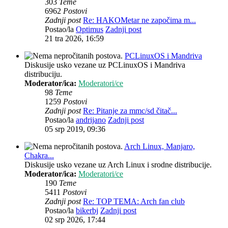
303
Teme
6962
Postovi
Zadnji post
Re: HAKOMetar ne započima m...
Postao/la
Optimus
Zadnji post
21 tra 2026, 16:59
PCLinuxOS i Mandriva
Diskusije usko vezane uz PCLinuxOS i Mandriva
distribuciju.
Moderator/ica:
Moderatori/ce
98
Teme
1259
Postovi
Zadnji post
Re: Pitanje za mmc/sd čitač...
Postao/la
andrijano
Zadnji post
05 srp 2019, 09:36
Arch Linux, Manjaro,
Chakra...
Diskusije usko vezane uz Arch Linux i srodne distribucije.
Moderator/ica:
Moderatori/ce
190
Teme
5411
Postovi
Zadnji post
Re: TOP TEMA: Arch fan club
Postao/la
bikerbj
Zadnji post
02 srp 2026, 17:44