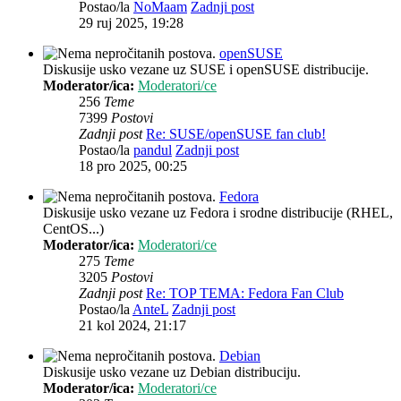
Postao/la
NoMaam
Zadnji post
29 ruj 2025, 19:28
openSUSE
Diskusije usko vezane uz SUSE i openSUSE distribucije.
Moderator/ica:
Moderatori/ce
256
Teme
7399
Postovi
Zadnji post
Re: SUSE/openSUSE fan club!
Postao/la
pandul
Zadnji post
18 pro 2025, 00:25
Fedora
Diskusije usko vezane uz Fedora i srodne distribucije (RHEL,
CentOS...)
Moderator/ica:
Moderatori/ce
275
Teme
3205
Postovi
Zadnji post
Re: TOP TEMA: Fedora Fan Club
Postao/la
AnteL
Zadnji post
21 kol 2024, 21:17
Debian
Diskusije usko vezane uz Debian distribuciju.
Moderator/ica:
Moderatori/ce