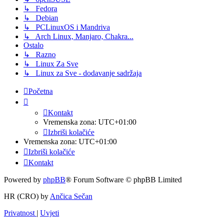
↳ Fedora
↳ Debian
↳ PCLinuxOS i Mandriva
↳ Arch Linux, Manjaro, Chakra...
Ostalo
↳ Razno
↳ Linux Za Sve
↳ Linux za Sve - dodavanje sadržaja
Početna
Kontakt
Vremenska zona:
UTC+01:00
Izbriši kolačiće
Vremenska zona:
UTC+01:00
Izbriši kolačiće
Kontakt
Powered by
phpBB
® Forum Software © phpBB Limited
HR (CRO) by
Ančica Sečan
Privatnost
|
Uvjeti