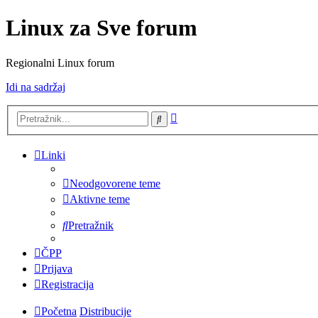
Linux za Sve forum
Regionalni Linux forum
Idi na sadržaj
Napredno
Pretražnik
pretraživanje
Linki
Neodgovorene teme
Aktivne teme
Pretražnik
ČPP
Prijava
Registracija
Početna
Distribucije