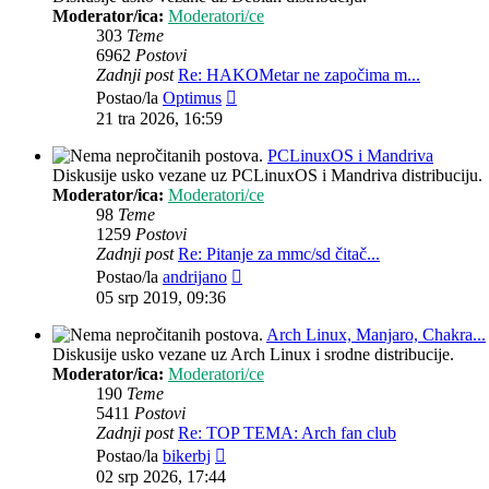
Moderator/ica:
Moderatori/ce
303
Teme
6962
Postovi
Zadnji post
Re: HAKOMetar ne započima m...
Zadnji
Postao/la
Optimus
post
21 tra 2026, 16:59
PCLinuxOS i Mandriva
Diskusije usko vezane uz PCLinuxOS i Mandriva distribuciju.
Moderator/ica:
Moderatori/ce
98
Teme
1259
Postovi
Zadnji post
Re: Pitanje za mmc/sd čitač...
Zadnji
Postao/la
andrijano
post
05 srp 2019, 09:36
Arch Linux, Manjaro, Chakra...
Diskusije usko vezane uz Arch Linux i srodne distribucije.
Moderator/ica:
Moderatori/ce
190
Teme
5411
Postovi
Zadnji post
Re: TOP TEMA: Arch fan club
Zadnji
Postao/la
bikerbj
post
02 srp 2026, 17:44