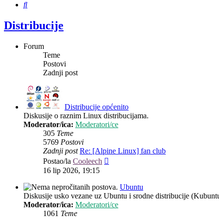
Pretražnik
Distribucije
Forum
Teme
Postovi
Zadnji post
Distribucije općenito
Diskusije o raznim Linux distribucijama.
Moderator/ica:
Moderatori/ce
305
Teme
5769
Postovi
Zadnji post
Re: [Alpine Linux] fan club
Zadnji
Postao/la
Cooleech
post
16 lip 2026, 19:15
Ubuntu
Diskusije usko vezane uz Ubuntu i srodne distribucije (Kubun
Moderator/ica:
Moderatori/ce
1061
Teme