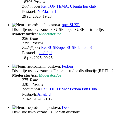
18396
Postovi
Zadnji post
Re: TOP TEMA: Ubuntu fan club
Zadnji
Postao/la
NoMaam
post
29 ruj 2025, 19:28
openSUSE
Diskusije usko vezane uz SUSE i openSUSE distribucije.
Moderator/ica:
Moderatori/ce
256
Teme
7399
Postovi
Zadnji post
Re: SUSE/openSUSE fan club!
Zadnji
Postao/la
pandul
post
18 pro 2025, 00:25
Fedora
Diskusije usko vezane uz Fedora i srodne distribucije (RHEL, 
Moderator/ica:
Moderatori/ce
275
Teme
3205
Postovi
Zadnji post
Re: TOP TEMA: Fedora Fan Club
Zadnji
Postao/la
AnteL
post
21 kol 2024, 21:17
Debian
Diskusije usko vezane uz Debian distribuciju.