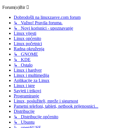
Forum(o)Bir
Dobrodošli na linuxzasve.com forum
↳ Važno! Pravila foruma.
↳ Novi korisnici - upoznavanje
Linux vijesti
Linux općenito
Linux početnici
Radna okruženja
↳ GNOME
↳ KDE
↳ Ostalo
Linux i hardver
Linux i multimedija
Aplikacije za Linux
Linux i igre
Savjeti i trikovi
Programiranje
Linux, poslužitelj, mreže i sigurnost
Pametni telefoni, tableti, netbook prijenosnici...
Distribucije
↳ Distribucije općenito
↳ Ubuntu
↳ openSUSE