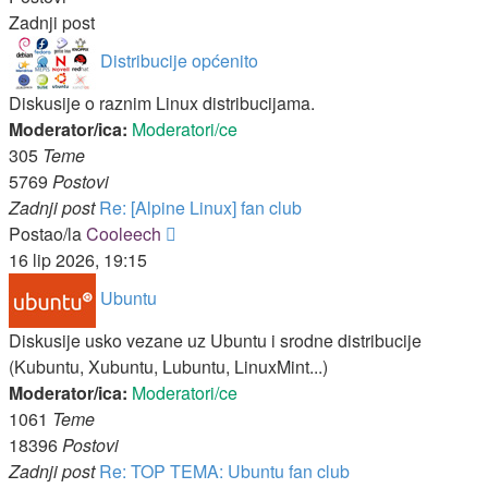
Zadnji post
Distribucije općenito
Diskusije o raznim Linux distribucijama.
Moderator/ica:
Moderatori/ce
305
Teme
5769
Postovi
Zadnji post
Re: [Alpine Linux] fan club
Zadnji
Postao/la
Cooleech
post
16 lip 2026, 19:15
Ubuntu
Diskusije usko vezane uz Ubuntu i srodne distribucije
(Kubuntu, Xubuntu, Lubuntu, LinuxMint...)
Moderator/ica:
Moderatori/ce
1061
Teme
18396
Postovi
Zadnji post
Re: TOP TEMA: Ubuntu fan club