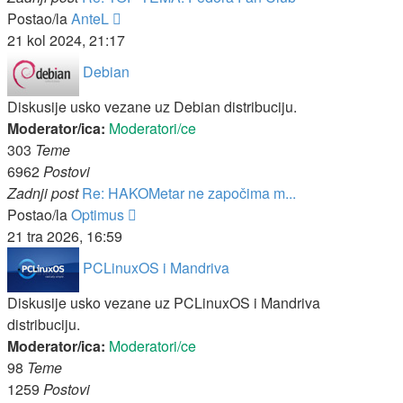
Zadnji
Postao/la
AnteL
post
21 kol 2024, 21:17
Debian
Diskusije usko vezane uz Debian distribuciju.
Moderator/ica:
Moderatori/ce
303
Teme
6962
Postovi
Zadnji post
Re: HAKOMetar ne započima m...
Zadnji
Postao/la
Optimus
post
21 tra 2026, 16:59
PCLinuxOS i Mandriva
Diskusije usko vezane uz PCLinuxOS i Mandriva
distribuciju.
Moderator/ica:
Moderatori/ce
98
Teme
1259
Postovi