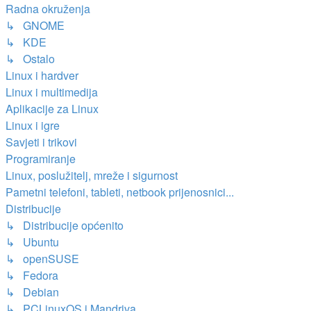
Radna okruženja
↳ GNOME
↳ KDE
↳ Ostalo
Linux i hardver
Linux i multimedija
Aplikacije za Linux
Linux i igre
Savjeti i trikovi
Programiranje
Linux, poslužitelj, mreže i sigurnost
Pametni telefoni, tableti, netbook prijenosnici...
Distribucije
↳ Distribucije općenito
↳ Ubuntu
↳ openSUSE
↳ Fedora
↳ Debian
↳ PCLinuxOS i Mandriva