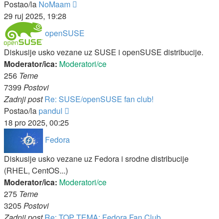
Zadnji
Postao/la
NoMaam
post
29 ruj 2025, 19:28
openSUSE
Diskusije usko vezane uz SUSE i openSUSE distribucije.
Moderator/ica:
Moderatori/ce
256
Teme
7399
Postovi
Zadnji post
Re: SUSE/openSUSE fan club!
Zadnji
Postao/la
pandul
post
18 pro 2025, 00:25
Fedora
Diskusije usko vezane uz Fedora i srodne distribucije
(RHEL, CentOS...)
Moderator/ica:
Moderatori/ce
275
Teme
3205
Postovi
Zadnji post
Re: TOP TEMA: Fedora Fan Club