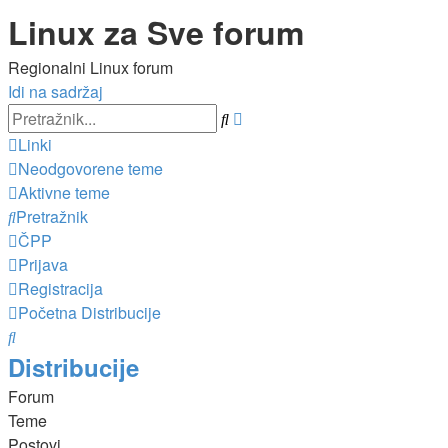
Linux za Sve forum
Regionalni Linux forum
Idi na sadržaj
Napredno
Pretražnik
pretraživanje
Linki
Neodgovorene teme
Aktivne teme
Pretražnik
ČPP
Prijava
Registracija
Početna
Distribucije
Pretražnik
Distribucije
Forum
Teme
Postovi