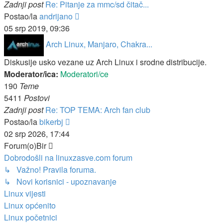
Zadnji post
Re: Pitanje za mmc/sd čitač...
Zadnji
Postao/la
andrijano
post
05 srp 2019, 09:36
Arch Linux, Manjaro, Chakra...
Diskusije usko vezane uz Arch Linux i srodne distribucije.
Moderator/ica:
Moderatori/ce
190
Teme
5411
Postovi
Zadnji post
Re: TOP TEMA: Arch fan club
Zadnji
Postao/la
bikerbj
post
02 srp 2026, 17:44
Forum(o)Bir
Dobrodošli na linuxzasve.com forum
↳ Važno! Pravila foruma.
↳ Novi korisnici - upoznavanje
Linux vijesti
Linux općenito
Linux početnici