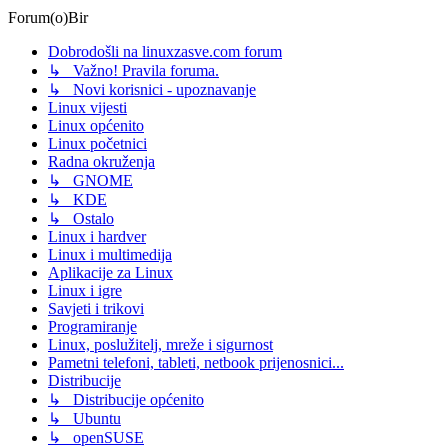
Forum(o)Bir
Dobrodošli na linuxzasve.com forum
↳ Važno! Pravila foruma.
↳ Novi korisnici - upoznavanje
Linux vijesti
Linux općenito
Linux početnici
Radna okruženja
↳ GNOME
↳ KDE
↳ Ostalo
Linux i hardver
Linux i multimedija
Aplikacije za Linux
Linux i igre
Savjeti i trikovi
Programiranje
Linux, poslužitelj, mreže i sigurnost
Pametni telefoni, tableti, netbook prijenosnici...
Distribucije
↳ Distribucije općenito
↳ Ubuntu
↳ openSUSE