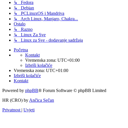
↳ Fedora
↳ Debian
↳ PCLinuxOS i Mandriva
↳ Arch Linux, Manjaro, Chakra...
Ostalo
↳ Razno
↳ Linux Za Sve
↳ Linux za Sve - dodavanje sadržaja
Početna
Kontakt
Vremenska zona:
UTC+01:00
Izbriši kolačiće
Vremenska zona:
UTC+01:00
Izbriši kolačiće
Kontakt
Powered by
phpBB
® Forum Software © phpBB Limited
HR (CRO) by
Ančica Sečan
Privatnost
|
Uvjeti