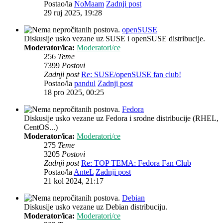
Postao/la
NoMaam
Zadnji post
29 ruj 2025, 19:28
openSUSE
Diskusije usko vezane uz SUSE i openSUSE distribucije.
Moderator/ica:
Moderatori/ce
256
Teme
7399
Postovi
Zadnji post
Re: SUSE/openSUSE fan club!
Postao/la
pandul
Zadnji post
18 pro 2025, 00:25
Fedora
Diskusije usko vezane uz Fedora i srodne distribucije (RHEL,
CentOS...)
Moderator/ica:
Moderatori/ce
275
Teme
3205
Postovi
Zadnji post
Re: TOP TEMA: Fedora Fan Club
Postao/la
AnteL
Zadnji post
21 kol 2024, 21:17
Debian
Diskusije usko vezane uz Debian distribuciju.
Moderator/ica:
Moderatori/ce