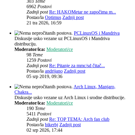
303
Teme
6962
Postovi
Zadnji post
Re: HAKOMetar ne započima m...
Postao/la
Optimus
Zadnji post
21 tra 2026, 16:59
PCLinuxOS i Mandriva
Diskusije usko vezane uz PCLinuxOS i Mandriva
distribuciju.
Moderator/ica:
Moderatori/ce
98
Teme
1259
Postovi
Zadnji post
Re: Pitanje za mmc/sd čitač...
Postao/la
andrijano
Zadnji post
05 srp 2019, 09:36
Arch Linux, Manjaro,
Chakra...
Diskusije usko vezane uz Arch Linux i srodne distribucije.
Moderator/ica:
Moderatori/ce
190
Teme
5411
Postovi
Zadnji post
Re: TOP TEMA: Arch fan club
Postao/la
bikerbj
Zadnji post
02 srp 2026, 17:44