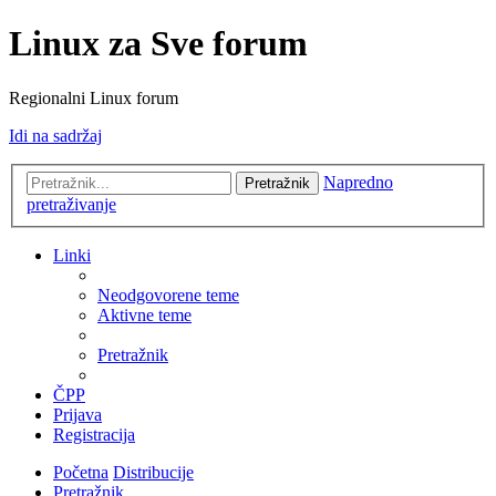
Linux za Sve forum
Regionalni Linux forum
Idi na sadržaj
Napredno
Pretražnik
pretraživanje
Linki
Neodgovorene teme
Aktivne teme
Pretražnik
ČPP
Prijava
Registracija
Početna
Distribucije
Pretražnik