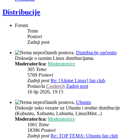
Distribucije
Forum
Teme
Postovi
Zadnji post
Distribucije općenito
Diskusije o raznim Linux distribucijama.
Moderator/ica:
Moderatori/ce
305
Teme
5769
Postovi
Zadnji post
Re: [Alpine Linux] fan club
Postao/la
Cooleech
Zadnji post
16 lip 2026, 19:15
Ubuntu
Diskusije usko vezane uz Ubuntu i srodne distribucije
(Kubuntu, Xubuntu, Lubuntu, LinuxMint...)
Moderator/ica:
Moderatori/ce
1061
Teme
18396
Postovi
Zadnji post
Re: TOP TEMA: Ubuntu fan club