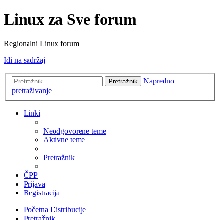
Linux za Sve forum
Regionalni Linux forum
Idi na sadržaj
Napredno
Pretražnik
pretraživanje
Linki
Neodgovorene teme
Aktivne teme
Pretražnik
ČPP
Prijava
Registracija
Početna
Distribucije
Pretražnik