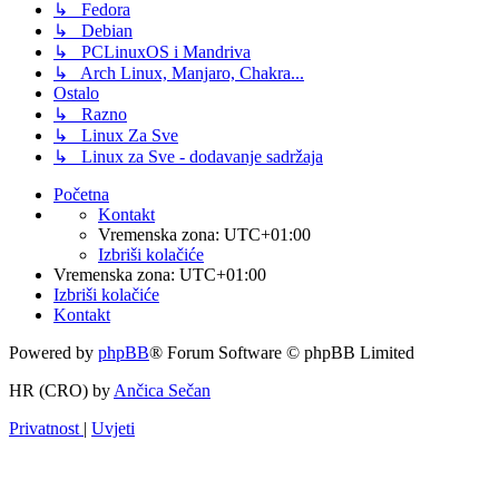
↳ Fedora
↳ Debian
↳ PCLinuxOS i Mandriva
↳ Arch Linux, Manjaro, Chakra...
Ostalo
↳ Razno
↳ Linux Za Sve
↳ Linux za Sve - dodavanje sadržaja
Početna
Kontakt
Vremenska zona:
UTC+01:00
Izbriši kolačiće
Vremenska zona:
UTC+01:00
Izbriši kolačiće
Kontakt
Powered by
phpBB
® Forum Software © phpBB Limited
HR (CRO) by
Ančica Sečan
Privatnost
|
Uvjeti