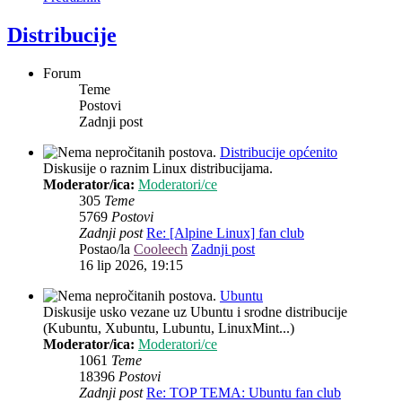
Distribucije
Forum
Teme
Postovi
Zadnji post
Distribucije općenito
Diskusije o raznim Linux distribucijama.
Moderator/ica:
Moderatori/ce
305
Teme
5769
Postovi
Zadnji post
Re: [Alpine Linux] fan club
Postao/la
Cooleech
Zadnji post
16 lip 2026, 19:15
Ubuntu
Diskusije usko vezane uz Ubuntu i srodne distribucije
(Kubuntu, Xubuntu, Lubuntu, LinuxMint...)
Moderator/ica:
Moderatori/ce
1061
Teme
18396
Postovi
Zadnji post
Re: TOP TEMA: Ubuntu fan club