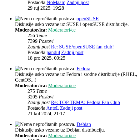
Postao/la
NoMaam
Zadnji post
29 ruj 2025, 19:28
openSUSE
Diskusije usko vezane uz SUSE i openSUSE distribucije.
Moderator/ica:
Moderatori/ce
256
Teme
7399
Postovi
Zadnji post
Re: SUSE/openSUSE fan club!
Postao/la
pandul
Zadnji post
18 pro 2025, 00:25
Fedora
Diskusije usko vezane uz Fedora i srodne distribucije (RHEL,
CentOS...)
Moderator/ica:
Moderatori/ce
275
Teme
3205
Postovi
Zadnji post
Re: TOP TEMA: Fedora Fan Club
Postao/la
AnteL
Zadnji post
21 kol 2024, 21:17
Debian
Diskusije usko vezane uz Debian distribuciju.
Moderator/ica:
Moderatori/ce