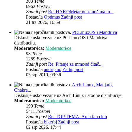
303
Teme
6962
Postovi
Zadnji post
Re: HAKOMetar ne započima m...
Postao/la
Optimus
Zadnji post
21 tra 2026, 16:59
PCLinuxOS i Mandriva
Diskusije usko vezane uz PCLinuxOS i Mandriva
distribuciju.
Moderator/ica:
Moderatori/ce
98
Teme
1259
Postovi
Zadnji post
Re: Pitanje za mmc/sd čitač...
Postao/la
andrijano
Zadnji post
05 srp 2019, 09:36
Arch Linux, Manjaro,
Chakra...
Diskusije usko vezane uz Arch Linux i srodne distribucije.
Moderator/ica:
Moderatori/ce
190
Teme
5411
Postovi
Zadnji post
Re: TOP TEMA: Arch fan club
Postao/la
bikerbj
Zadnji post
02 srp 2026, 17:44