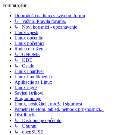
Forum(o)Bir
Dobrodošli na linuxzasve.com forum
↳ Važno! Pravila foruma.
↳ Novi korisnici - upoznavanje
Linux vijesti
Linux općenito
Linux početnici
Radna okruženja
↳ GNOME
↳ KDE
↳ Ostalo
Linux i hardver
Linux i multimedija
Aplikacije za Linux
Linux i igre
Savjeti i trikovi
Programiranje
Linux, poslužitelj, mreže i sigurnost
Pametni telefoni, tableti, netbook prijenosnici...
Distribucije
↳ Distribucije općenito
↳ Ubuntu
↳ openSUSE