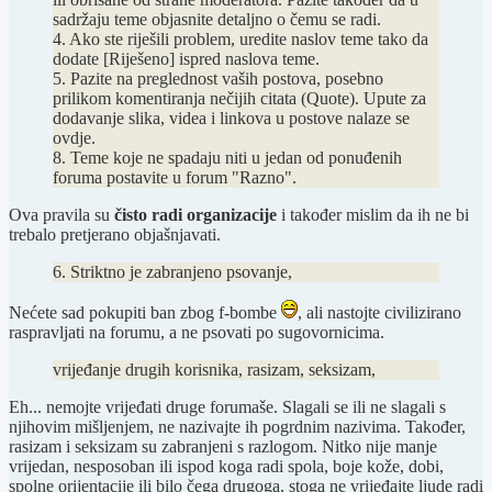
sadržaju teme objasnite detaljno o čemu se radi.
4. Ako ste riješili problem, uredite naslov teme tako da
dodate [Riješeno] ispred naslova teme.
5. Pazite na preglednost vaših postova, posebno
prilikom komentiranja nečijih citata (Quote). Upute za
dodavanje slika, videa i linkova u postove nalaze se
ovdje.
8. Teme koje ne spadaju niti u jedan od ponuđenih
foruma postavite u forum "Razno".
Ova pravila su
čisto radi organizacije
i također mislim da ih ne bi
trebalo pretjerano objašnjavati.
6. Striktno je zabranjeno psovanje,
Nećete sad pokupiti ban zbog f-bombe
, ali nastojte civilizirano
raspravljati na forumu, a ne psovati po sugovornicima.
vrijeđanje drugih korisnika, rasizam, seksizam,
Eh... nemojte vrijeđati druge forumaše. Slagali se ili ne slagali s
njihovim mišljenjem, ne nazivajte ih pogrdnim nazivima. Također,
rasizam i seksizam su zabranjeni s razlogom. Nitko nije manje
vrijedan, nesposoban ili ispod koga radi spola, boje kože, dobi,
spolne orijentacije ili bilo čega drugoga, stoga ne vrijeđajte ljude radi