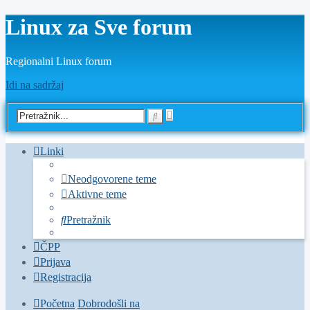
Linux za Sve forum
Regionalni Linux forum
Idi na sadržaj
Napredno
Pretražnik
pretraživanje
Linki
Neodgovorene teme
Aktivne teme
Pretražnik
ČPP
Prijava
Registracija
Početna
Dobrodošli na