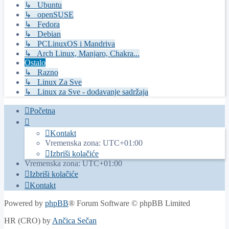
↳ Ubuntu
↳ openSUSE
↳ Fedora
↳ Debian
↳ PCLinuxOS i Mandriva
↳ Arch Linux, Manjaro, Chakra...
Ostalo
↳ Razno
↳ Linux Za Sve
↳ Linux za Sve - dodavanje sadržaja
Početna
Kontakt
Vremenska zona:
UTC+01:00
Izbriši kolačiće
Vremenska zona:
UTC+01:00
Izbriši kolačiće
Kontakt
Powered by
phpBB
® Forum Software © phpBB Limited
HR (CRO) by
Ančica Sečan