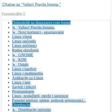
Natrag na “Važno! Pravila foruma.”
Forum(o)Bir
Dobrodošli na linuxzasve.com forum
↳ Važno! Pravila foruma.
↳ Novi korisnici - upoznavanje
Linux vijesti
Linux općenito
Linux početnici
Radna okruženja
↳ GNOME
↳ KDE
↳ Ostalo
Linux i hardver
Linux i multimedija
Aplikacije za Linux
Linux i igre
Savjeti i trikovi
Programiranje
Linux, poslužitelj, mreže i sigurnost
Pametni telefoni, tableti, netbook prijenosnici...
Distribucije
↳ Distribucije općenito