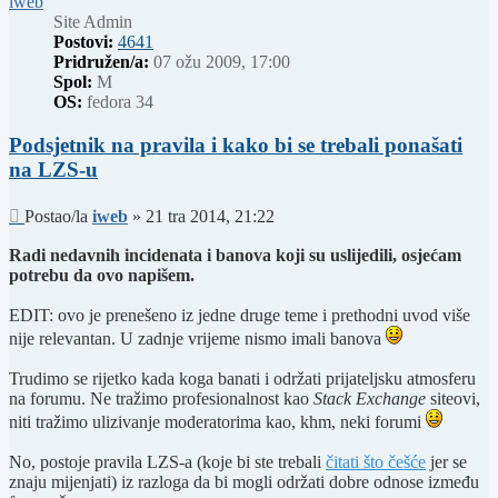
iweb
Site Admin
Postovi:
4641
Pridružen/a:
07 ožu 2009, 17:00
Spol:
M
OS:
fedora 34
Podsjetnik na pravila i kako bi se trebali ponašati
na LZS-u
Post
Postao/la
iweb
»
21 tra 2014, 21:22
Radi nedavnih incidenata i banova koji su uslijedili, osjećam
potrebu da ovo napišem.
EDIT: ovo je prenešeno iz jedne druge teme i prethodni uvod više
nije relevantan. U zadnje vrijeme nismo imali banova
Trudimo se rijetko kada koga banati i održati prijateljsku atmosferu
na forumu. Ne tražimo profesionalnost kao
Stack Exchange
siteovi,
niti tražimo ulizivanje moderatorima kao, khm, neki forumi
No, postoje pravila LZS-a (koje bi ste trebali
čitati što češće
jer se
znaju mijenjati) iz razloga da bi mogli održati dobre odnose između