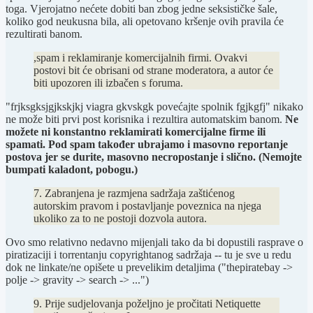
toga. Vjerojatno nećete dobiti ban zbog jedne seksističke šale,
koliko god neukusna bila, ali opetovano kršenje ovih pravila će
rezultirati banom.
,spam i reklamiranje komercijalnih firmi. Ovakvi
postovi bit će obrisani od strane moderatora, a autor će
biti upozoren ili izbačen s foruma.
"frjksgksjgjkskjkj viagra gkvskgk povećajte spolnik fgjkgfj" nikako
ne može biti prvi post korisnika i rezultira automatskim banom.
Ne
možete ni konstantno reklamirati komercijalne firme ili
spamati. Pod spam također ubrajamo i masovno reportanje
postova jer se durite, masovno necropostanje i slično. (Nemojte
bumpati kaladont, pobogu.)
7. Zabranjena je razmjena sadržaja zaštićenog
autorskim pravom i postavljanje poveznica na njega
ukoliko za to ne postoji dozvola autora.
Ovo smo relativno nedavno mijenjali tako da bi dopustili rasprave o
piratizaciji i torrentanju copyrightanog sadržaja -- tu je sve u redu
dok ne linkate/ne opišete u prevelikim detaljima ("thepiratebay ->
polje -> gravity -> search -> ...")
9. Prije sudjelovanja poželjno je pročitati Netiquette