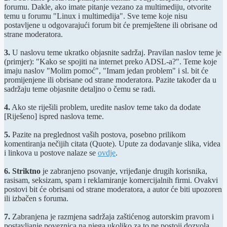
forumu. Dakle, ako imate pitanje vezano za multimediju, otvorite
temu u forumu "Linux i multimedija". Sve teme koje nisu
postavljene u odgovarajući forum bit će premještene ili obrisane od
strane moderatora.
3.
U naslovu teme ukratko objasnite sadržaj. Pravilan naslov teme je
(primjer): "Kako se spojiti na internet preko ADSL-a?". Teme koje
imaju naslov "Molim pomoć", "Imam jedan problem" i sl. bit će
promijenjene ili obrisane od strane moderatora. Pazite također da u
sadržaju teme objasnite detaljno o čemu se radi.
4.
Ako ste riješili problem, uredite naslov teme tako da dodate
[Riješeno] ispred naslova teme.
5.
Pazite na preglednost vaših postova, posebno prilikom
komentiranja nečijih citata (Quote). Upute za dodavanje slika, videa
i linkova u postove nalaze se
ovdje
.
6.
Striktno
je zabranjeno psovanje, vrijeđanje drugih korisnika,
rasisam, seksizam, spam i reklamiranje komercijalnih firmi. Ovakvi
postovi bit će obrisani od strane moderatora, a autor će biti upozoren
ili izbačen s foruma.
7.
Zabranjena je razmjena sadržaja zaštićenog autorskim pravom i
postavljanje poveznica na njega ukoliko za to ne postoji dozvola