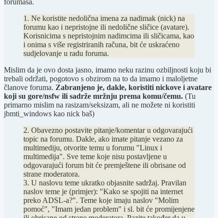
forumaša.
1. Ne koristite nedolična imena za nadimak (nick) na
forumu kao i nepristojne ili nedolične sličice (avatare).
Korisnicima s nepristojnim nadimcima ili sličicama, kao
i onima s više registriranih računa, bit će uskraćeno
sudjelovanje u radu foruma.
Mislim da je ovo dosta jasno, imamo neku razinu ozbiljnosti koju bi
trebali održati, pogotovo s obzirom na to da imamo i maloljetne
članove foruma.
Zabranjeno je, dakle, koristiti nickove i avatare
koji su gore/nsfw ili sadrže mržnju prema komu/čemu.
(Tu
primarno mislim na rasizam/seksizam, ali ne možete ni koristiti
jbmti_windows kao nick baš)
2. Obavezno postavite pitanje/komentar u odgovarajući
topic na forumu. Dakle, ako imate pitanje vezano za
multimediju, otvorite temu u forumu "Linux i
multimedija". Sve teme koje nisu postavljene u
odgovarajući forum bit će premještene ili obrisane od
strane moderatora.
3. U naslovu teme ukratko objasnite sadržaj. Pravilan
naslov teme je (primjer): "Kako se spojiti na internet
preko ADSL-a?". Teme koje imaju naslov "Molim
pomoć", "Imam jedan problem" i sl. bit će promijenjene
ili obrisane od strane moderatora. Pazite također da u