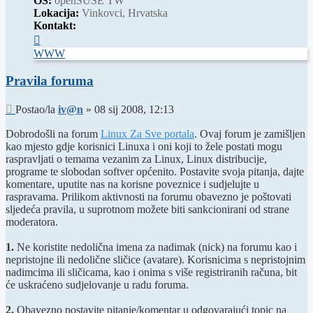
OS:
openSUSE TW
Lokacija:
Vinkovci, Hrvatska
Kontakt:
Kontaktiraj
korisnika/cu
WWW
iv@n
Pravila foruma
Post
Postao/la
iv@n
»
08 sij 2008, 12:13
Dobrodošli na forum
Linux Za Sve portala
. Ovaj forum je zamišljen
kao mjesto gdje korisnici Linuxa i oni koji to žele postati mogu
raspravljati o temama vezanim za Linux, Linux distribucije,
programe te slobodan softver općenito. Postavite svoja pitanja, dajte
komentare, uputite nas na korisne poveznice i sudjelujte u
raspravama. Prilikom aktivnosti na forumu obavezno je poštovati
sljedeća pravila, u suprotnom možete biti sankcionirani od strane
moderatora.
1.
Ne koristite nedolična imena za nadimak (nick) na forumu kao i
nepristojne ili nedolične sličice (avatare). Korisnicima s nepristojnim
nadimcima ili sličicama, kao i onima s više registriranih računa, bit
će uskraćeno sudjelovanje u radu foruma.
2.
Obavezno postavite pitanje/komentar u odgovarajući topic na