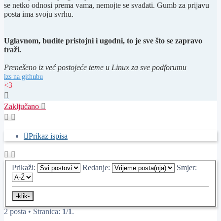
se netko odnosi prema vama, nemojte se svađati. Gumb za prijavu
posta ima svoju svrhu.
Uglavnom, budite pristojni i ugodni, to je sve što se zapravo
traži.
Prenešeno iz već postojeće teme u Linux za sve podforumu
lzs na githubu
<3
Vrh
Zaključano
Prikaz ispisa
Prikaži:
Redanje:
Smjer:
2 posta • Stranica:
1
/
1
.