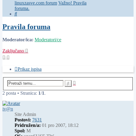
linuxzasve.com forum
Važno! Pravila
foruma.
Pretražnik
Pravila foruma
Moderator/ica:
Moderatori/ce
Zaključano
Prikaz ispisa
Napredno
Pretražnik
pretraživanje
2 posta • Stranica:
1
/
1
.
iv@n
Site Admin
Postovi:
7631
Pridružen/a:
01 pro 2007, 18:12
Spol:
M