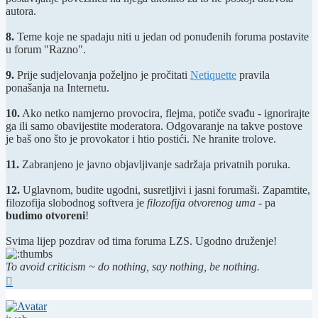
autora.
8.
Teme koje ne spadaju niti u jedan od ponuđenih foruma postavite
u forum "Razno".
9.
Prije sudjelovanja poželjno je pročitati
Netiquette
pravila
ponašanja na Internetu.
10.
Ako netko namjerno provocira, flejma, potiče svađu - ignorirajte
ga ili samo obavijestite moderatora. Odgovaranje na takve postove
je baš ono što je provokator i htio postići. Ne hranite trolove.
11.
Zabranjeno je javno objavljivanje sadržaja privatnih poruka.
12.
Uglavnom, budite ugodni, susretljivi i jasni forumaši. Zapamtite,
filozofija slobodnog softvera je
filozofija otvorenog uma
- pa
budimo otvoreni
!
Svima lijep pozdrav od tima foruma LZS. Ugodno druženje!
To avoid criticism ~ do nothing, say nothing, be nothing.
Vrh