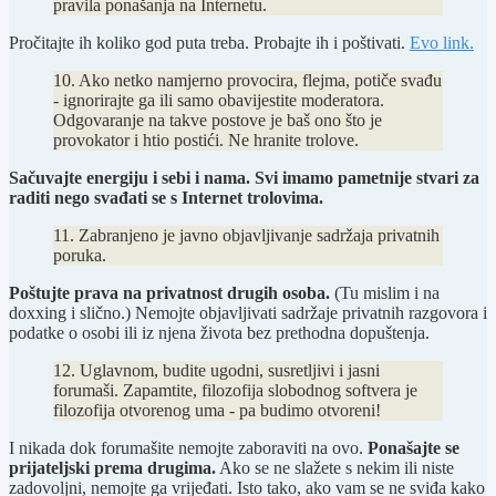
pravila ponašanja na Internetu.
Pročitajte ih koliko god puta treba. Probajte ih i poštivati.
Evo link.
10. Ako netko namjerno provocira, flejma, potiče svađu
- ignorirajte ga ili samo obavijestite moderatora.
Odgovaranje na takve postove je baš ono što je
provokator i htio postići. Ne hranite trolove.
Sačuvajte energiju i sebi i nama. Svi imamo pametnije stvari za
raditi nego svađati se s Internet trolovima.
11. Zabranjeno je javno objavljivanje sadržaja privatnih
poruka.
Poštujte prava na privatnost drugih osoba.
(Tu mislim i na
doxxing i slično.) Nemojte objavljivati sadržaje privatnih razgovora i
podatke o osobi ili iz njena života bez prethodna dopuštenja.
12. Uglavnom, budite ugodni, susretljivi i jasni
forumaši. Zapamtite, filozofija slobodnog softvera je
filozofija otvorenog uma - pa budimo otvoreni!
I nikada dok forumašite nemojte zaboraviti na ovo.
Ponašajte se
prijateljski prema drugima.
Ako se ne slažete s nekim ili niste
zadovoljni, nemojte ga vrijeđati. Isto tako, ako vam se ne sviđa kako