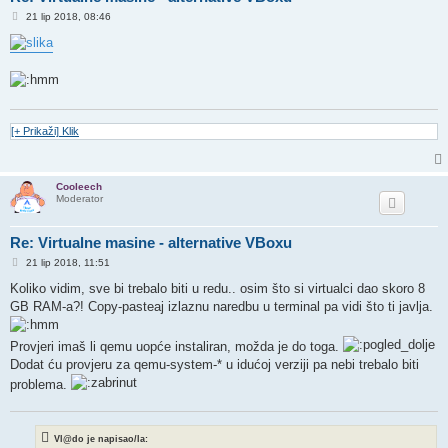
P
21 lip 2018, 08:46
o
s
t
[+ Prikaži] Klik
Cooleech
Moderator
Re: Virtualne masine - alternative VBoxu
P
21 lip 2018, 11:51
o
s
Koliko vidim, sve bi trebalo biti u redu.. osim što si virtualci dao skoro 8
t
GB RAM-a?! Copy-pasteaj izlaznu naredbu u terminal pa vidi što ti javlja.
Provjeri imaš li qemu uopće instaliran, možda je do toga.
Dodat ću provjeru za qemu-system-* u idućoj verziji pa nebi trebalo biti
problema.
Vl@do je napisao/la: