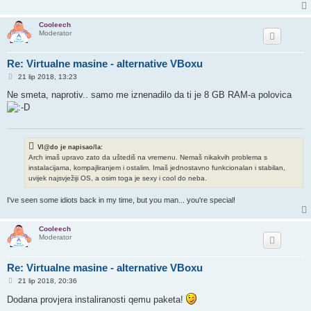
Cooleech
Moderator
Re: Virtualne masine - alternative VBoxu
P
21 lip 2018, 13:23
o
s
Ne smeta, naprotiv.. samo me iznenadilo da ti je 8 GB RAM-a polovica
t
Vl@do je napisao/la:
Arch imaš upravo zato da uštediš na vremenu. Nemaš nikakvih problema s
instalacijama, kompajliranjem i ostalim. Imaš jednostavno funkcionalan i stabilan,
uvijek najsvježiji OS, a osim toga je sexy i cool do neba.
I've seen some idiots back in my time, but you man... you're special!
Cooleech
Moderator
Re: Virtualne masine - alternative VBoxu
P
21 lip 2018, 20:36
o
s
Dodana provjera instaliranosti qemu paketa!
t