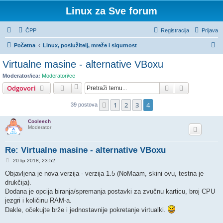
Linux za Sve forum
ČPP
Registracija
Prijava
P
Početna
Linux, poslužitelj, mreže i sigurnost
r
Virtualne masine - alternative VBoxu
e
Moderator/ica:
Moderatori/ce
t
Pretražnik
Napredno pr
Odgovori
r
1
2
3
4
Prethodna
39 postova
a
ž
Cooleech
Moderator
n
i
Re: Virtualne masine - alternative VBoxu
k
P
20 lip 2018, 23:52
o
s
Objavljena je nova verzija - verzija 1.5 (NoMaam, skini ovu, testna je
t
drukčija).
Dodana je opcija biranja/spremanja postavki za zvučnu karticu, broj CPU
jezgri i količinu RAM-a.
Dakle, očekujte brže i jednostavnije pokretanje virtualki.