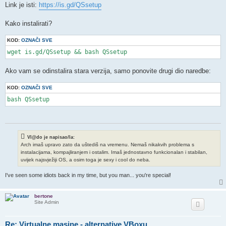
Link je isti:
https://is.gd/QSsetup
Kako instalirati?
KOD:
OZNAČI SVE
wget is.gd/QSsetup && bash QSsetup
Ako vam se odinstalira stara verzija, samo ponovite drugi dio naredbe:
KOD:
OZNAČI SVE
bash QSsetup
Vl@do je napisao/la:
Arch imaš upravo zato da uštediš na vremenu. Nemaš nikakvih problema s
instalacijama, kompajliranjem i ostalim. Imaš jednostavno funkcionalan i stabilan,
uvijek najsvježiji OS, a osim toga je sexy i cool do neba.
I've seen some idiots back in my time, but you man... you're special!
bertone
Site Admin
Re: Virtualne masine - alternative VBoxu