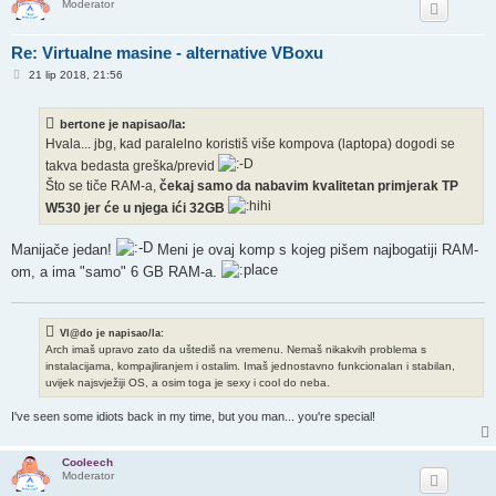
Moderator
Re: Virtualne masine - alternative VBoxu
P
21 lip 2018, 21:56
o
s
t
bertone je napisao/la:
Hvala... jbg, kad paralelno koristiš više kompova (laptopa) dogodi se
takva bedasta greška/previd
Što se tiče RAM-a,
čekaj samo da nabavim kvalitetan primjerak TP
W530 jer će u njega ići 32GB
Manijače jedan!
Meni je ovaj komp s kojeg pišem najbogatiji RAM-
om, a ima "samo" 6 GB RAM-a.
Vl@do je napisao/la:
Arch imaš upravo zato da uštediš na vremenu. Nemaš nikakvih problema s
instalacijama, kompajliranjem i ostalim. Imaš jednostavno funkcionalan i stabilan,
uvijek najsvježiji OS, a osim toga je sexy i cool do neba.
I've seen some idiots back in my time, but you man... you're special!
Cooleech
Moderator