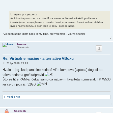
Vl@do je napisao/la:
Arch imaš upravo zato da uštediš na vremenu. Nemaš nikakvih problema s
instalacijama, kompajliranjem i ostalim. Imaš jednostavno funkcionalan i stabilan,
uvijek najsvježiji OS, a osim toga je sexy i cool do neba.
I've seen some idiots back in my time, but you man... you're special!
bertone
Site Admin
Re: Virtualne masine - alternative VBoxu
P
21 lip 2018, 21:23
o
s
Hvala... jbg, kad paralelno koristiš više kompova (laptopa) dogodi se
t
takva bedasta greška/previd
Što se tiče RAM-a, čekaj samo da nabavim kvalitetan primjerak TP W530
jer će u njega ići 32GB
[+ Prikaži] Klik
Cooleech