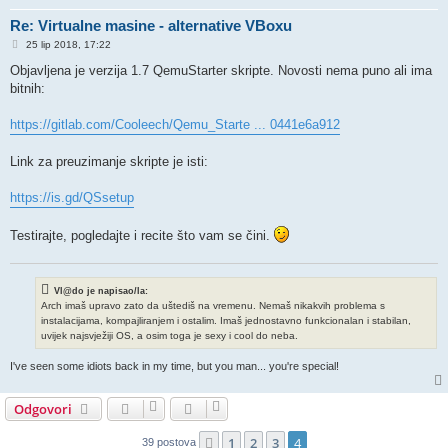
Re: Virtualne masine - alternative VBoxu
P
25 lip 2018, 17:22
o
s
Objavljena je verzija 1.7 QemuStarter skripte. Novosti nema puno ali ima
t
bitnih:
https://gitlab.com/Cooleech/Qemu_Starte ... 0441e6a912
Link za preuzimanje skripte je isti:
https://is.gd/QSsetup
Testirajte, pogledajte i recite što vam se čini.
Vl@do je napisao/la:
Arch imaš upravo zato da uštediš na vremenu. Nemaš nikakvih problema s
instalacijama, kompajliranjem i ostalim. Imaš jednostavno funkcionalan i stabilan,
uvijek najsvježiji OS, a osim toga je sexy i cool do neba.
I've seen some idiots back in my time, but you man... you're special!
Odgovori
1
2
3
4
Prethodna
39 postova