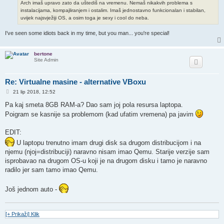
Arch imaš upravo zato da uštediš na vremenu. Nemaš nikakvih problema s
instalacijama, kompajliranjem i ostalim. Imaš jednostavno funkcionalan i stabilan,
uvijek najsvježiji OS, a osim toga je sexy i cool do neba.
I've seen some idiots back in my time, but you man... you're special!
bertone
Site Admin
Re: Virtualne masine - alternative VBoxu
P
21 lip 2018, 12:52
o
s
Pa kaj smeta 8GB RAM-a? Dao sam joj pola resursa laptopa.
t
Poigram se kasnije sa problemom (kad ufatim vremena) pa javim
EDIT:
U laptopu trenutno imam drugi disk sa drugom distribucijom i na
njemu (njoj=distribuciji) naravno nisam imao Qemu. Starije verzije sam
isprobavao na drugom OS-u koji je na drugom disku i tamo je naravno
radilo jer sam tamo imao Qemu.
Još jednom auto -
[+ Prikaži] Klik