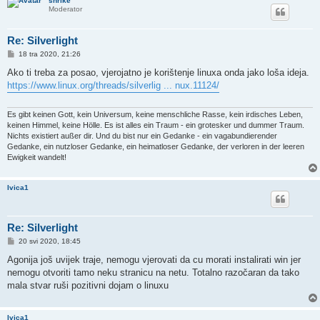
shrike
Moderator
Re: Silverlight
P
18 tra 2020, 21:26
o
s
Ako ti treba za posao, vjerojatno je korištenje linuxa onda jako loša ideja.
t
https://www.linux.org/threads/silverlig ... nux.11124/
Es gibt keinen Gott, kein Universum, keine menschliche Rasse, kein irdisches Leben,
keinen Himmel, keine Hölle. Es ist alles ein Traum - ein grotesker und dummer Traum.
Nichts existiert außer dir. Und du bist nur ein Gedanke - ein vagabundierender
Gedanke, ein nutzloser Gedanke, ein heimatloser Gedanke, der verloren in der leeren
Ewigkeit wandelt!
Ivica1
Re: Silverlight
P
20 svi 2020, 18:45
o
s
Agonija još uvijek traje, nemogu vjerovati da cu morati instalirati win jer
t
nemogu otvoriti tamo neku stranicu na netu. Totalno razočaran da tako
mala stvar ruši pozitivni dojam o linuxu
Ivica1