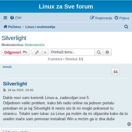
Linux za Sve forum
ČPP
Registracija
Prijava
P
Početna
Linux i multimedija
r
Silverlight
e
Moderator/ica:
Moderatori/ce
t
Pretražnik
Napredno pr
Odgovori
r
6 postova • Stranica:
1
/
1
.
a
Ivica1
ž
n
Silverlight
i
P
18 tra 2020, 19:20
k
o
s
Dakle novi sam korisnik Linux-a, zadovoljan sve 5
t
Odjednom veliki problem, kako bih radio online na jednom portalu
potreban mi je taj Silverlight ili nesto sto bi mi moglo pokrenuti tu
stranicu. Totalni sam tukac za Linux pa molim da mi objasnite kako da to
uradim inače sam primoran instalirati Win a mrzim ga iz dna duše