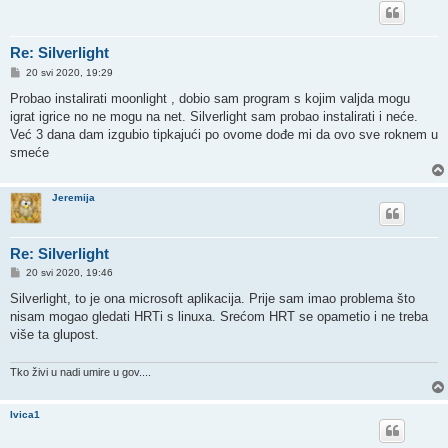
Re: Silverlight
P
20 svi 2020, 19:29
o
s
Probao instalirati moonlight , dobio sam program s kojim valjda mogu
t
igrat igrice no ne mogu na net. Silverlight sam probao instalirati i neće.
Već 3 dana dam izgubio tipkajući po ovome dođe mi da ovo sve roknem u
smeće
Jeremija
Re: Silverlight
P
20 svi 2020, 19:46
o
s
Silverlight, to je ona microsoft aplikacija. Prije sam imao problema što
t
nisam mogao gledati HRTi s linuxa. Srećom HRT se opametio i ne treba
više ta glupost.
Tko živi u nadi umire u gov....
Ivica1