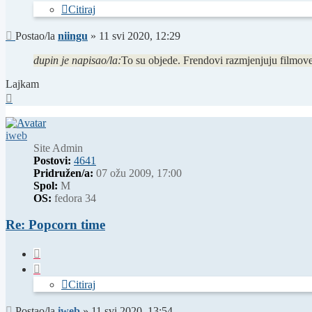
Citiraj
Post
Postao/la
niingu
»
11 svi 2020, 12:29
dupin je napisao/la:
To su objede. Frendovi razmjenjuju filmove 
Lajkam
Vrh
iweb
Site Admin
Postovi:
4641
Pridružen/a:
07 ožu 2009, 17:00
Spol:
M
OS:
fedora 34
Re: Popcorn time
Citiraj
Citiraj
Post
Postao/la
iweb
»
11 svi 2020, 13:54