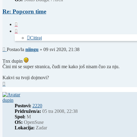
Re: Popcorn time
Citiraj
Citiraj
Post
Postao/la
niingu
»
09 svi 2020, 21:38
Tnx dupin
Čini mi se super stranica, čudi me kako još nisam čuo za nju.
Kakvi su tvoji dojmovi?
Vrh
dupin
Postovi:
2220
Pridružen/a:
05 tra 2008, 22:38
Spol:
M
OS:
OpenSuse
Lokacija:
Zadar