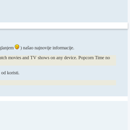
guglanjem
) našao najnovije informacije.
o watch movies and TV shows on any device. Popcorn Time no
od koristi.