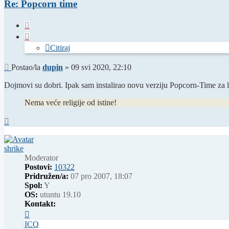
Re: Popcorn time
Citiraj
Citiraj
Post
Postao/la
dupin
»
09 svi 2020, 22:10
Dojmovi su dobri. Ipak sam instalirao novu verziju Popcorn-Time za li
Nema veće religije od istine!
Vrh
shrike
Moderator
Postovi:
10322
Pridružen/a:
07 pro 2007, 18:07
Spol:
Y
OS:
utuntu 19.10
Kontakt:
Kontaktiraj
korisnika/cu
ICQ