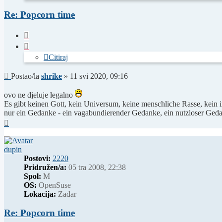
shrike
Re: Popcorn time
Citiraj
Citiraj
Post
Postao/la
shrike
»
11 svi 2020, 09:16
ovo ne djeluje legalno
Es gibt keinen Gott, kein Universum, keine menschliche Rasse, kein i
nur ein Gedanke - ein vagabundierender Gedanke, ein nutzloser Gedan
Vrh
dupin
Postovi:
2220
Pridružen/a:
05 tra 2008, 22:38
Spol:
M
OS:
OpenSuse
Lokacija:
Zadar
Re: Popcorn time