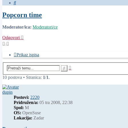
Pretražnik
Popcorn time
Moderator/ica:
Moderatori/ce
Odgovori
Prikaz ispisa
Napredno
Pretražnik
pretraživanje
10 postova • Stranica:
1
/
1
.
dupin
Postovi:
2220
Pridružen/a:
05 tra 2008, 22:38
Spol:
M
OS:
OpenSuse
Lokacija:
Zadar