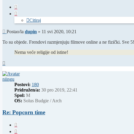
Citiraj
Citiraj
Post
Postao/la
dupin
»
11 svi 2020, 10:21
To su objede. Frendovi razmjenjuju filmove online a ne fizički. Sve 5
Nema veće religije od istine!
Vrh
niingu
Postovi:
180
Pridružen/a:
30 pro 2019, 22:41
Spol:
M
OS:
Solus Budgie / Arch
Re: Popcorn time
Citiraj