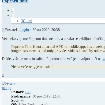
Popcorn time
Citiraj
Citiraj
Post
Postao/la
dupin
»
30 tra 2020, 20:38
Već neko vrijeme Popcorn time ne radi, a nikako se ozbiljno odlučiti 
Popcorn Time is not an actual APK or mobile app, it is a web
longer uses torrents and only provides videos hosted by other w
Dakle, više ne treba instalirati Popcorn time već je dovoljno otići na
w
Nema veće religije od istine!
Vrh
niingu
Postovi:
180
Pridružen/a:
30 pro 2019, 22:41
Spol:
M
OS:
Solus Budgie / Arch