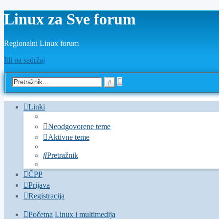
Linux za Sve forum
Regionalni Linux forum
Idi na sadržaj
Napredno
Pretražnik
pretraživanje
Linki
Neodgovorene teme
Aktivne teme
Pretražnik
ČPP
Prijava
Registracija
Početna
Linux i multimedija