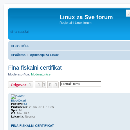
Linux za Sve forum
Regionalni Linux forum
Idi na sadržaj
Linki
ČPP
Početna
Aplikacije za Linux
Fina fiskalni certifikat
Moderator/ica:
Moderatori/ce
Pretražnik
Napredno pretraživanje
Odgovori
BlackDwarf
Postovi:
53
Pridružen/a:
28 tra 2011, 19:35
Spol:
M
OS:
Mint 18.3
Lokacija:
Novska
FINA FISKALNI CERTIFIKAT