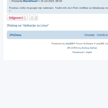
P
Postao/la
BlackDwarf
»
15 vel 2023, 08:34
o
s
Pozdrav, nešto mi google nije naklonjen. Tražim info da li Finin certifikat za fiskalizaciju 
V
t
r
h
Odgovori
Natrag na “Aplikacije za Linux”
Početna
Kontakt
Izbriši k
Powered by
phpBB
® Forum Software © phpBB Lim
HR (CRO) by
Ančica Sečan
Privatnost
|
Uvjeti