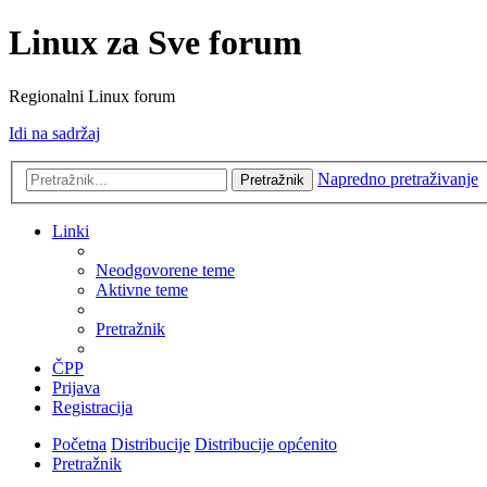
Linux za Sve forum
Regionalni Linux forum
Idi na sadržaj
Napredno pretraživanje
Pretražnik
Linki
Neodgovorene teme
Aktivne teme
Pretražnik
ČPP
Prijava
Registracija
Početna
Distribucije
Distribucije općenito
Pretražnik