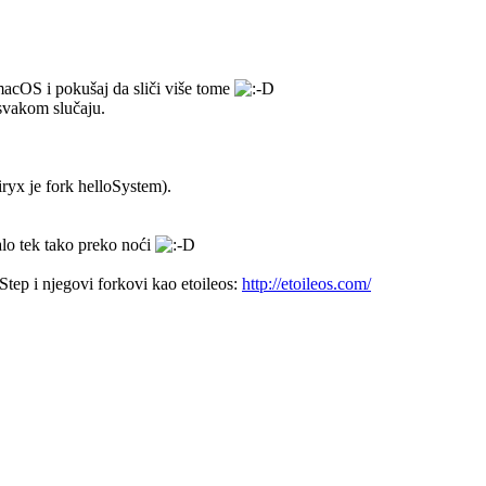
 macOS i pokušaj da sliči više tome
svakom slučaju.
iryx je fork helloSystem).
alo tek tako preko noći
tep i njegovi forkovi kao etoileos:
http://etoileos.com/