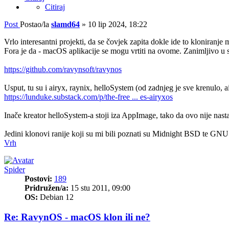
Citiraj
Post
Postao/la
slamd64
»
10 lip 2024, 18:22
Vrlo interesantni projekti, da se čovjek zapita dokle ide to kloniranje
Fora je da - macOS aplikacije se mogu vrtiti na ovome. Zanimljivo u 
https://github.com/ravynsoft/ravynos
Usput, tu su i airyx, raynix, helloSystem (od zadnjeg je sve krenulo, a
https://lunduke.substack.com/p/the-free ... es-airyxos
Inače kreator helloSystem-a stoji iza AppImage, tako da ovo nije nast
Jedini klonovi ranije koji su mi bili poznati su Midnight BSD te GNUS
Vrh
Spider
Postovi:
189
Pridružen/a:
15 stu 2011, 09:00
OS:
Debian 12
Re: RavynOS - macOS klon ili ne?