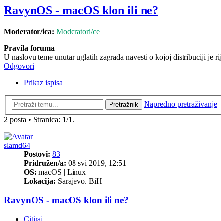
RavynOS - macOS klon ili ne?
Moderator/ica:
Moderatori/ce
Pravila foruma
U naslovu teme unutar uglatih zagrada navesti o kojoj distribuciji je r
Odgovori
Prikaz ispisa
Napredno pretraživanje
Pretražnik
2 posta • Stranica:
1
/
1
.
slamd64
Postovi:
83
Pridružen/a:
08 svi 2019, 12:51
OS:
macOS | Linux
Lokacija:
Sarajevo, BiH
RavynOS - macOS klon ili ne?
Citiraj