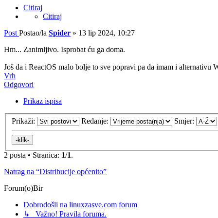
Citiraj
Citiraj
Post
Postao/la
Spider
»
13 lip 2024, 10:27
Hm... Zanimljivo. Isprobat ću ga doma.
Još da i ReactOS malo bolje to sve popravi pa da imam i alternativu
Vrh
Odgovori
Prikaz ispisa
Prikaži:
Redanje:
Smjer:
2 posta • Stranica:
1
/
1
.
Natrag na “Distribucije općenito”
Forum(o)Bir
Dobrodošli na linuxzasve.com forum
↳ Važno! Pravila foruma.