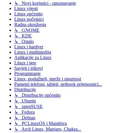
↳ Novi korisnici - upoznavanje
Linux vijesti
Linux općenito
Linux početnici
Radna okruženja
↳ GNOME
↳ KDE
↳ Ostalo
Linux i hardver
Linux i multimedija
Aplikacije za Linux
Linux i igre
Savjeti i trikovi
Programiranje
Linux, poslužitelj, mreže i sigurnost
Pametni telefoni, tableti, netbook prijenosnici...
Distribucije
↳ Distribucije općenito
↳ Ubuntu
↳ openSUSE
↳ Fedora
↳ Debian
↳ PCLinuxOS i Mandriva
↳ Arch Linux, Manjaro, Chakra...