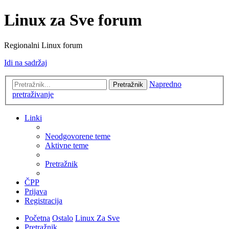
Linux za Sve forum
Regionalni Linux forum
Idi na sadržaj
Napredno
Pretražnik
pretraživanje
Linki
Neodgovorene teme
Aktivne teme
Pretražnik
ČPP
Prijava
Registracija
Početna
Ostalo
Linux Za Sve
Pretražnik