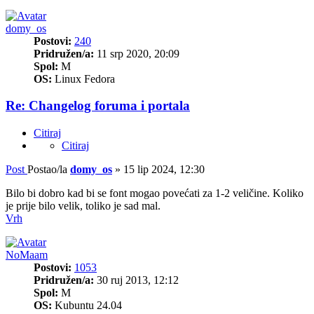
domy_os
Postovi:
240
Pridružen/a:
11 srp 2020, 20:09
Spol:
M
OS:
Linux Fedora
Re: Changelog foruma i portala
Citiraj
Citiraj
Post
Postao/la
domy_os
»
15 lip 2024, 12:30
Bilo bi dobro kad bi se font mogao povećati za 1-2 veličine. Koliko
je prije bilo velik, toliko je sad mal.
Vrh
NoMaam
Postovi:
1053
Pridružen/a:
30 ruj 2013, 12:12
Spol:
M
OS:
Kubuntu 24.04