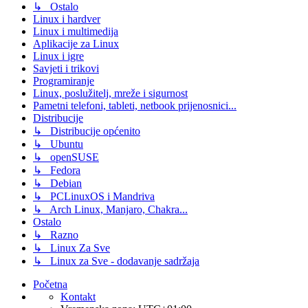
↳ Ostalo
Linux i hardver
Linux i multimedija
Aplikacije za Linux
Linux i igre
Savjeti i trikovi
Programiranje
Linux, poslužitelj, mreže i sigurnost
Pametni telefoni, tableti, netbook prijenosnici...
Distribucije
↳ Distribucije općenito
↳ Ubuntu
↳ openSUSE
↳ Fedora
↳ Debian
↳ PCLinuxOS i Mandriva
↳ Arch Linux, Manjaro, Chakra...
Ostalo
↳ Razno
↳ Linux Za Sve
↳ Linux za Sve - dodavanje sadržaja
Početna
Kontakt