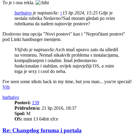
To je i ona rekla.
barbaivo
je napisao/la:
↑
15 lip 2024, 15:25
Gdje je
nestala rubrika Nedavno?Sad moram gledati po svim
rubrikama da nađem najnovije postove?
Doslovno ima opcija "Novi postovi" kao i "Nepročitani postovi"
pod Linki hamburger menijem.
Vl@do je napisao/la:
Arch imaš upravo zato da uštediš
na vremenu. Nemaš nikakvih problema s instalacijama,
kompajliranjem i ostalim. Imaš jednostavno
funkcionalan i stabilan, uvijek najsvježiji OS, a osim
toga je sexy i cool do neba.
I've seen some idiots back in my time, but you man... you're special!
Vrh
barbaivo
Postovi:
159
Pridružen/a:
21 lip 2016, 18:37
Spol:
M
OS:
mint 13 64bit xfce
Re: Changelog foruma i portala