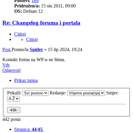
Postovi:
189
Pridružen/a:
15 stu 2011, 09:00
OS:
Debian 12
Re: Changelog foruma i portala
Citiraj
Citiraj
Post
Postao/la
Spider
»
15 lip 2024, 19:24
Kontakt forma na WP-u ne štima.
Vrh
Odgovori
Prikaz ispisa
Prikaži:
Redanje:
Smjer:
442 posta
Stranica:
44
/
45
.