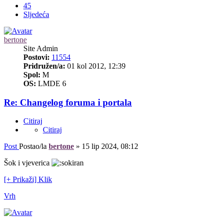
45
Sljedeća
bertone
Site Admin
Postovi:
11554
Pridružen/a:
01 kol 2012, 12:39
Spol:
M
OS:
LMDE 6
Re: Changelog foruma i portala
Citiraj
Citiraj
Post
Postao/la
bertone
»
15 lip 2024, 08:12
Šok i vjeverica
[+ Prikaži] Klik
Vrh