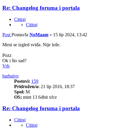
Re: Changelog foruma i portala
Citiraj
Citiraj
Post
Postao/la
NoMaam
»
15 lip 2024, 13:42
Meni se izgled sviđa. Nije loše.
Pozz
Ok i što sad?
Vrh
barbaivo
Postovi:
159
Pridružen/a:
21 lip 2016, 18:37
Spol:
M
OS:
mint 13 64bit xfce
Re: Changelog foruma i portala
Citiraj
Citiraj