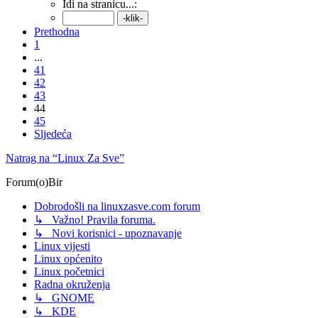
Idi na stranicu...:
Prethodna
1
...
41
42
43
44
45
Sljedeća
Natrag na “Linux Za Sve”
Forum(o)Bir
Dobrodošli na linuxzasve.com forum
↳ Važno! Pravila foruma.
↳ Novi korisnici - upoznavanje
Linux vijesti
Linux općenito
Linux početnici
Radna okruženja
↳ GNOME
↳ KDE