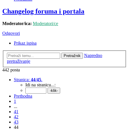
Changelog foruma i portala
Moderator/ica:
Moderatori/ce
Odgovori
Prikaz ispisa
Napredno
Pretražnik
pretraživanje
442 posta
Stranica:
44
/
45
.
Idi na stranicu...:
Prethodna
1
...
41
42
43
44