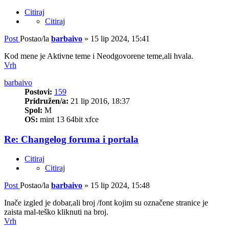
Citiraj
Citiraj
Post
Postao/la
barbaivo
»
15 lip 2024, 15:41
Kod mene je Aktivne teme i Neodgovorene teme,ali hvala.
Vrh
barbaivo
Postovi:
159
Pridružen/a:
21 lip 2016, 18:37
Spol:
M
OS:
mint 13 64bit xfce
Re: Changelog foruma i portala
Citiraj
Citiraj
Post
Postao/la
barbaivo
»
15 lip 2024, 15:48
Inače izgled je dobar,ali broj /font kojim su označene stranice je
zaista mal-teško kliknuti na broj.
Vrh