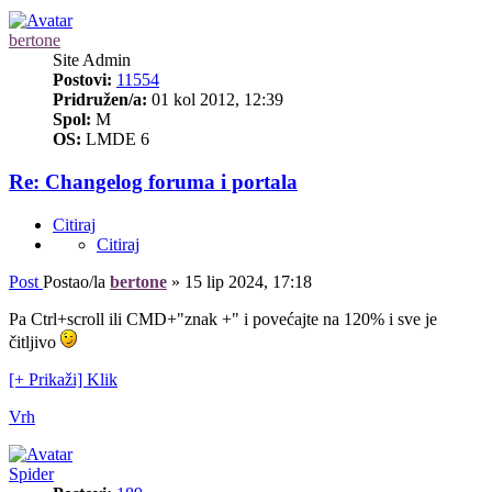
bertone
Site Admin
Postovi:
11554
Pridružen/a:
01 kol 2012, 12:39
Spol:
M
OS:
LMDE 6
Re: Changelog foruma i portala
Citiraj
Citiraj
Post
Postao/la
bertone
»
15 lip 2024, 17:18
Pa Ctrl+scroll ili CMD+"znak +" i povećajte na 120% i sve je
čitljivo
[+ Prikaži] Klik
Vrh
Spider