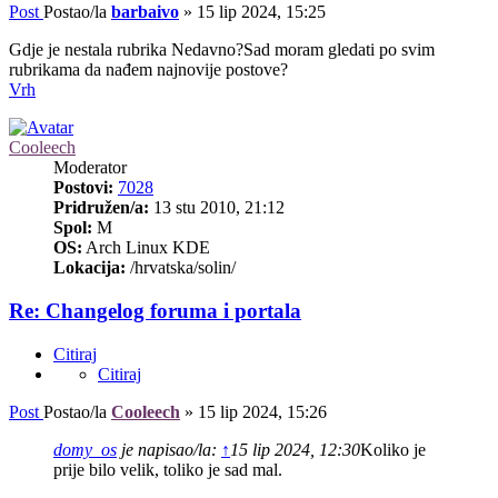
Post
Postao/la
barbaivo
»
15 lip 2024, 15:25
Gdje je nestala rubrika Nedavno?Sad moram gledati po svim
rubrikama da nađem najnovije postove?
Vrh
Cooleech
Moderator
Postovi:
7028
Pridružen/a:
13 stu 2010, 21:12
Spol:
M
OS:
Arch Linux KDE
Lokacija:
/hrvatska/solin/
Re: Changelog foruma i portala
Citiraj
Citiraj
Post
Postao/la
Cooleech
»
15 lip 2024, 15:26
domy_os
je napisao/la:
↑
15 lip 2024, 12:30
Koliko je
prije bilo velik, toliko je sad mal.