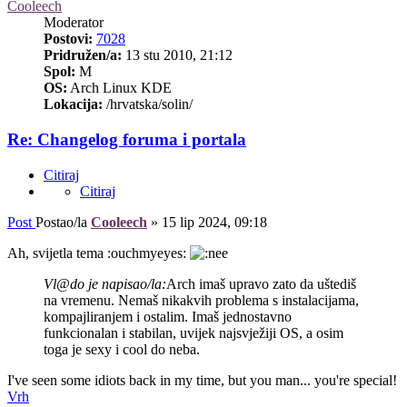
Cooleech
Moderator
Postovi:
7028
Pridružen/a:
13 stu 2010, 21:12
Spol:
M
OS:
Arch Linux KDE
Lokacija:
/hrvatska/solin/
Re: Changelog foruma i portala
Citiraj
Citiraj
Post
Postao/la
Cooleech
»
15 lip 2024, 09:18
Ah, svijetla tema :ouchmyeyes:
Vl@do je napisao/la:
Arch imaš upravo zato da uštediš
na vremenu. Nemaš nikakvih problema s instalacijama,
kompajliranjem i ostalim. Imaš jednostavno
funkcionalan i stabilan, uvijek najsvježiji OS, a osim
toga je sexy i cool do neba.
I've seen some idiots back in my time, but you man... you're special!
Vrh