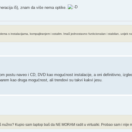
eracija i5), znam da više nema optike.
a s instalacijama, kompajliranjem i ostalim. Imaš jednostavno funkcionalan i stabilan, uvijek naj
m postu naveo i CD, DVD kao mogućnost instalacije, a oni definitivno, izgled
e barem kao druga mogućnost, ali trendovi su takvi kakvi jesu.
aš nužno? Kupio sam laptop baš da NE MORAM radit u virtualki. Probao sam i nije mi