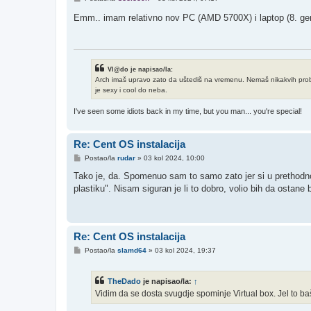
o
s
Emm.. imam relativno nov PC (AMD 5700X) i laptop (8. gen
t
Vl@do je napisao/la:
Arch imaš upravo zato da uštediš na vremenu. Nemaš nikakvih problem
je sexy i cool do neba.
I've seen some idiots back in my time, but you man... you're special!
Re: Cent OS instalacija
P
Postao/la
rudar
»
03 kol 2024, 10:00
o
s
Tako je, da. Spomenuo sam to samo zato jer si u prethodno
t
plastiku". Nisam siguran je li to dobro, volio bih da ostan
Re: Cent OS instalacija
P
Postao/la
slamd64
»
03 kol 2024, 19:37
o
s
t
TheDado
je napisao/la:
↑
Vidim da se dosta svugdje spominje Virtual box. Jel to b