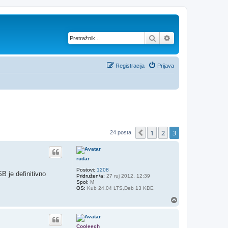
Pretražnik
Napredno pretraž
Registracija
Prijava
1
2
3
Prethodna
24 posta
rudar
Postovi:
1208
B je definitivno
Pridružen/a:
27 ruj 2012, 12:39
Spol:
M
OS:
Kub 24.04 LTS,Deb 13 KDE
V
r
h
Cooleech