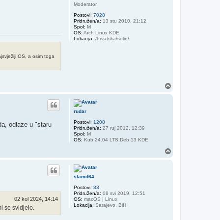
Moderator
Postovi:
7028
Pridružen/a:
13 stu 2010, 21:12
Spol:
M
OS:
Arch Linux KDE
Lokacija:
/hrvatska/solin/
svježiji OS, a osim toga
V
r
h
rudar
Postovi:
1208
a, odlaze u "staru
Pridružen/a:
27 ruj 2012, 12:39
Spol:
M
OS:
Kub 24.04 LTS,Deb 13 KDE
V
r
h
slamd64
Postovi:
83
Pridružen/a:
08 svi 2019, 12:51
02 kol 2024, 14:14
OS:
macOS | Linux
Lokacija:
Sarajevo, BiH
 se svidjelo.