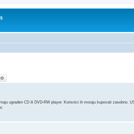
m
etražnik
Napredno pretraživanje
 imaju ugrađen CD ili DVD-RW player. Korisnici ih moraju kupovati zasebno. US
i.