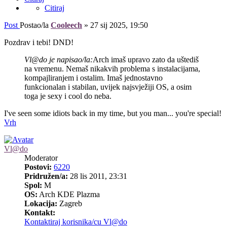
Citiraj
Post
Postao/la
Cooleech
»
27 sij 2025, 19:50
Pozdrav i tebi! DND!
Vl@do je napisao/la:
Arch imaš upravo zato da uštediš
na vremenu. Nemaš nikakvih problema s instalacijama,
kompajliranjem i ostalim. Imaš jednostavno
funkcionalan i stabilan, uvijek najsvježiji OS, a osim
toga je sexy i cool do neba.
I've seen some idiots back in my time, but you man... you're special!
Vrh
Vl@do
Moderator
Postovi:
6220
Pridružen/a:
28 lis 2011, 23:31
Spol:
M
OS:
Arch KDE Plazma
Lokacija:
Zagreb
Kontakt:
Kontaktiraj korisnika/cu Vl@do