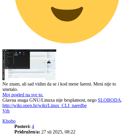
Ne znam, ali sad vidim da se i kod mene šareni. Meni nije to
smetalo.
Moj pogled na sve to.
Glavna snaga GNU/Linuxa nije besplatnost, nego
SLOBODA
.
http://wiki.open.hr/wiki/Linux_CLI_naredbe
Vrh
Kbobo
Postovi:
4
Pridružen/a:
27 sij 2025, 08:22