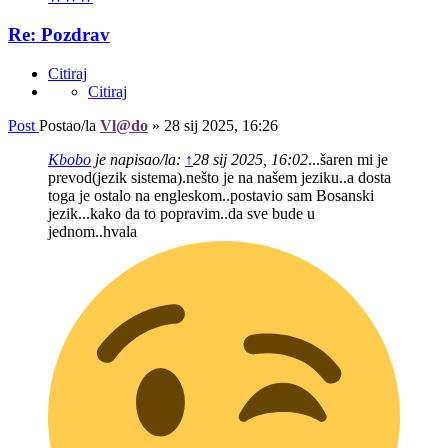
Re: Pozdrav
Citiraj
Citiraj
Post
Postao/la
Vl@do
»
28 sij 2025, 16:26
Kbobo
je napisao/la:
↑
28 sij 2025, 16:02
...šaren mi je
prevod(jezik sistema).nešto je na našem jeziku..a dosta
toga je ostalo na engleskom..postavio sam Bosanski
jezik...kako da to popravim..da sve bude u
jednom..hvala