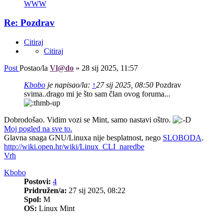
WWW
Re: Pozdrav
Citiraj
Citiraj
Post
Postao/la
Vl@do
»
28 sij 2025, 11:57
Kbobo
je napisao/la:
↑
27 sij 2025, 08:50
Pozdrav
svima..drago mi je što sam član ovog foruma...
Dobrodošao. Vidim vozi se Mint, samo nastavi oštro.
Moj pogled na sve to.
Glavna snaga GNU/Linuxa nije besplatnost, nego
SLOBODA
.
http://wiki.open.hr/wiki/Linux_CLI_naredbe
Vrh
Kbobo
Postovi:
4
Pridružen/a:
27 sij 2025, 08:22
Spol:
M
OS:
Linux Mint