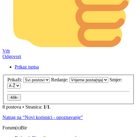
Vrh
Odgovori
Prikaz ispisa
Prikaži:
Redanje:
Smjer:
8 postova • Stranica:
1
/
1
.
Natrag na “Novi korisnici - upoznavanje”
Forum(o)Bir