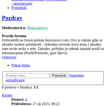
- upoznavanje
Pretražnik
Pozdrav
Moderator/ica:
Moderatori/ce
Pravila foruma
Dobrodošli na forum portala linuxzasve.com. Ovo je mjesto gdje se
ukratko možete predstaviti - slobodno otvorite novu temu i ukratko
nam recite nešto o sebi. Također, poželjno je odmah ispuniti profil sa
informacijama (Profil/Postavke, gore lijevo).
Odgovori
Prikaz ispisa
Napredno
Pretražnik
pretraživanje
8 postova • Stranica:
1
/
1
.
Kbobo
Postovi:
4
Pridružen/a:
27 sij 2025, 08:22