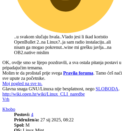
..u svakom slučaju hvala..Vlado jesi li ikad koristio
OpenBullet 2..na Linux?..ja sam radio instalaciju..ali
nisam ga mogao pokrenut..wine mi grešku javlja...na
OB2.native mislim
OK, ovdje smo se lijepo pozdravili, a sva ostala pitanja postavi u
pripadajućim temama.
Molim te da prolistaš prije svega
Pravila foruma
. Tamo ćeš naći
sve upute za početnike.
Moj pogled na sve to.
Glavna snaga GNU/Linuxa nije besplatnost, nego
SLOBODA
.
http://wiki.open.hr/wiki/Linux_CLI_naredbe
Vrh
Kbobo
Postovi:
4
Pridružen/a:
27 sij 2025, 08:22
Spol:
M
OS:
Linux Mint