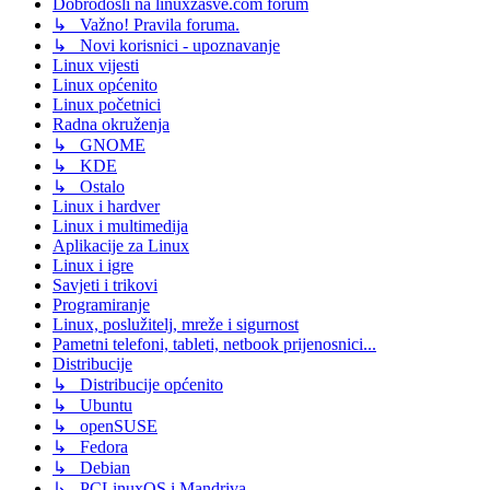
Dobrodošli na linuxzasve.com forum
↳ Važno! Pravila foruma.
↳ Novi korisnici - upoznavanje
Linux vijesti
Linux općenito
Linux početnici
Radna okruženja
↳ GNOME
↳ KDE
↳ Ostalo
Linux i hardver
Linux i multimedija
Aplikacije za Linux
Linux i igre
Savjeti i trikovi
Programiranje
Linux, poslužitelj, mreže i sigurnost
Pametni telefoni, tableti, netbook prijenosnici...
Distribucije
↳ Distribucije općenito
↳ Ubuntu
↳ openSUSE
↳ Fedora
↳ Debian
↳ PCLinuxOS i Mandriva