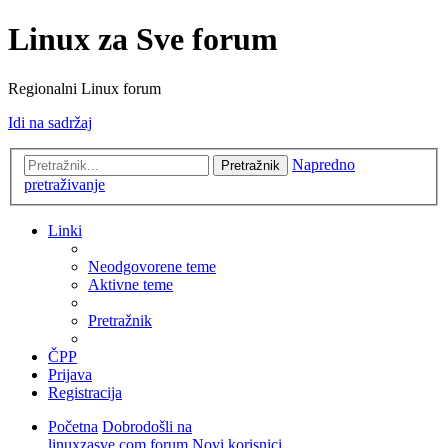
Linux za Sve forum
Regionalni Linux forum
Idi na sadržaj
Napredno
Pretražnik
pretraživanje
Linki
Neodgovorene teme
Aktivne teme
Pretražnik
ČPP
Prijava
Registracija
Početna
Dobrodošli na
linuxzasve.com forum
Novi korisnici