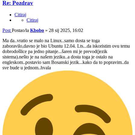
Re: Pozdrav
Citiraj
Citiraj
Post
Postao/la
Kbobo
»
28 sij 2025, 16:02
Ma da..vratio se malo na Linux..samo dosta se toga
zaboravilo,davno je bio Ubuntu 12.04. Lts...da iskoristim ovu temu
dobrodošlice pa jedno pitanje...šaren mi je prevod(jezik
sistema).nešto je na našem jeziku..a dosta toga je ostalo na
engleskom..postavio sam Bosanski jezik...kako da to popravim..da
sve bude u jednom..hvala