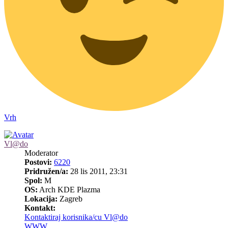
Vrh
Vl@do
Moderator
Postovi:
6220
Pridružen/a:
28 lis 2011, 23:31
Spol:
M
OS:
Arch KDE Plazma
Lokacija:
Zagreb
Kontakt:
Kontaktiraj korisnika/cu Vl@do
WWW