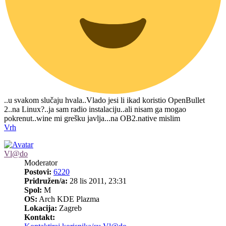
..u svakom slučaju hvala..Vlado jesi li ikad koristio OpenBullet
2..na Linux?..ja sam radio instalaciju..ali nisam ga mogao
pokrenut..wine mi grešku javlja...na OB2.native mislim
Vrh
Vl@do
Moderator
Postovi:
6220
Pridružen/a:
28 lis 2011, 23:31
Spol:
M
OS:
Arch KDE Plazma
Lokacija:
Zagreb
Kontakt: