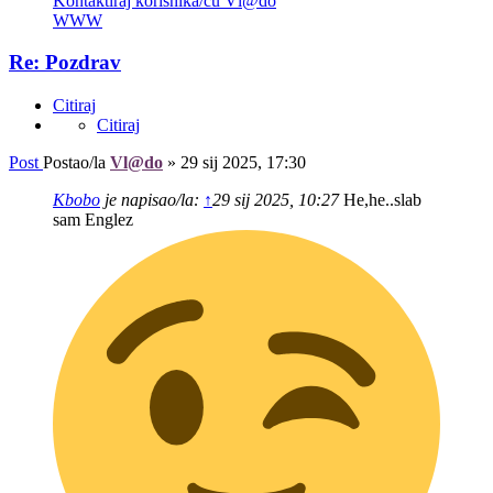
Kontaktiraj korisnika/cu Vl@do
WWW
Re: Pozdrav
Citiraj
Citiraj
Post
Postao/la
Vl@do
»
29 sij 2025, 17:30
Kbobo
je napisao/la:
↑
29 sij 2025, 10:27
He,he..slab
sam Englez