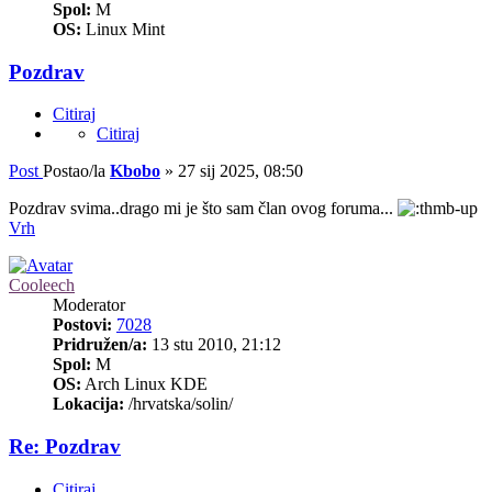
Spol:
M
OS:
Linux Mint
Pozdrav
Citiraj
Citiraj
Post
Postao/la
Kbobo
»
27 sij 2025, 08:50
Pozdrav svima..drago mi je što sam član ovog foruma...
Vrh
Cooleech
Moderator
Postovi:
7028
Pridružen/a:
13 stu 2010, 21:12
Spol:
M
OS:
Arch Linux KDE
Lokacija:
/hrvatska/solin/
Re: Pozdrav
Citiraj