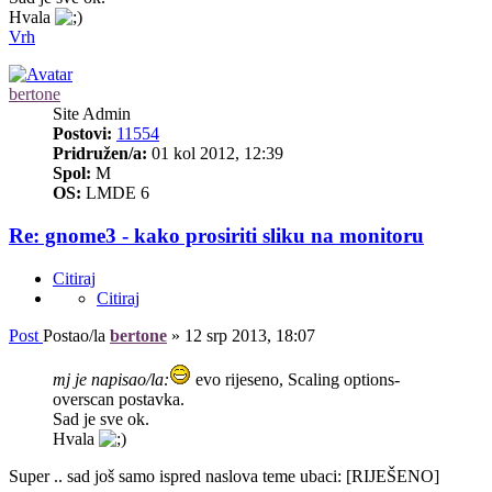
Hvala
Vrh
bertone
Site Admin
Postovi:
11554
Pridružen/a:
01 kol 2012, 12:39
Spol:
M
OS:
LMDE 6
Re: gnome3 - kako prosiriti sliku na monitoru
Citiraj
Citiraj
Post
Postao/la
bertone
»
12 srp 2013, 18:07
mj je napisao/la:
evo rijeseno, Scaling options-
overscan postavka.
Sad je sve ok.
Hvala
Super .. sad još samo ispred naslova teme ubaci: [RIJEŠENO]