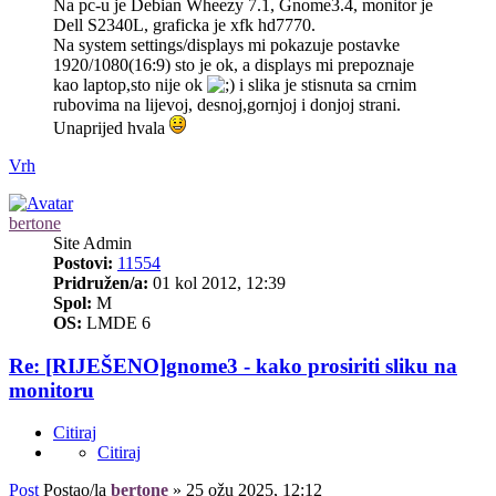
Na pc-u je Debian Wheezy 7.1, Gnome3.4, monitor je
Dell S2340L, graficka je xfk hd7770.
Na system settings/displays mi pokazuje postavke
1920/1080(16:9) sto je ok, a displays mi prepoznaje
kao laptop,sto nije ok
i slika je stisnuta sa crnim
rubovima na lijevoj, desnoj,gornjoj i donjoj strani.
Unaprijed hvala
Vrh
bertone
Site Admin
Postovi:
11554
Pridružen/a:
01 kol 2012, 12:39
Spol:
M
OS:
LMDE 6
Re: [RIJEŠENO]gnome3 - kako prosiriti sliku na
monitoru
Citiraj
Citiraj
Post
Postao/la
bertone
»
25 ožu 2025, 12:12