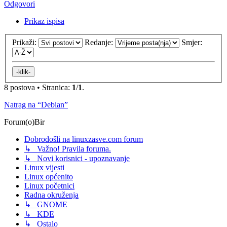
Odgovori
Prikaz ispisa
Prikaži:
Redanje:
Smjer:
8 postova • Stranica:
1
/
1
.
Natrag na “Debian”
Forum(o)Bir
Dobrodošli na linuxzasve.com forum
↳ Važno! Pravila foruma.
↳ Novi korisnici - upoznavanje
Linux vijesti
Linux općenito
Linux početnici
Radna okruženja
↳ GNOME
↳ KDE
↳ Ostalo