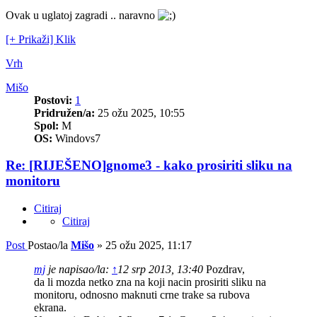
Ovak u uglatoj zagradi .. naravno
[+ Prikaži] Klik
Vrh
Mišo
Postovi:
1
Pridružen/a:
25 ožu 2025, 10:55
Spol:
M
OS:
Windovs7
Re: [RIJEŠENO]gnome3 - kako prosiriti sliku na
monitoru
Citiraj
Citiraj
Post
Postao/la
Mišo
»
25 ožu 2025, 11:17
mj
je napisao/la:
↑
12 srp 2013, 13:40
Pozdrav,
da li mozda netko zna na koji nacin prosiriti sliku na
monitoru, odnosno maknuti crne trake sa rubova
ekrana.