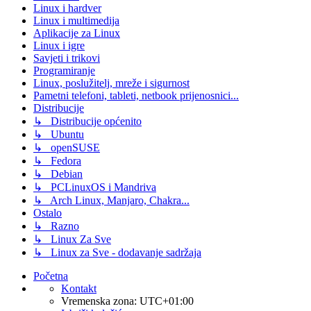
Linux i hardver
Linux i multimedija
Aplikacije za Linux
Linux i igre
Savjeti i trikovi
Programiranje
Linux, poslužitelj, mreže i sigurnost
Pametni telefoni, tableti, netbook prijenosnici...
Distribucije
↳ Distribucije općenito
↳ Ubuntu
↳ openSUSE
↳ Fedora
↳ Debian
↳ PCLinuxOS i Mandriva
↳ Arch Linux, Manjaro, Chakra...
Ostalo
↳ Razno
↳ Linux Za Sve
↳ Linux za Sve - dodavanje sadržaja
Početna
Kontakt
Vremenska zona:
UTC+01:00