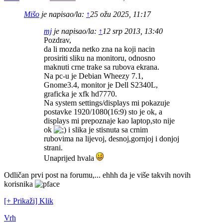
Mišo
je napisao/la:
↑
25 ožu 2025, 11:17
mj
je napisao/la:
↑
12 srp 2013, 13:40
Pozdrav,
da li mozda netko zna na koji nacin
prosiriti sliku na monitoru, odnosno
maknuti crne trake sa rubova ekrana.
Na pc-u je Debian Wheezy 7.1,
Gnome3.4, monitor je Dell S2340L,
graficka je xfk hd7770.
Na system settings/displays mi pokazuje
postavke 1920/1080(16:9) sto je ok, a
displays mi prepoznaje kao laptop,sto nije
ok
i slika je stisnuta sa crnim
rubovima na lijevoj, desnoj,gornjoj i donjoj
strani.
Unaprijed hvala
Odličan prvi post na forumu,... ehhh da je više takvih novih
korisnika
[+ Prikaži] Klik
Vrh