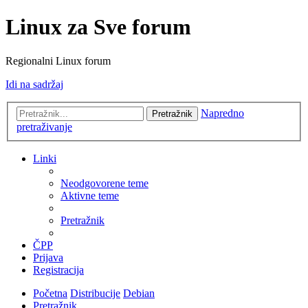
Linux za Sve forum
Regionalni Linux forum
Idi na sadržaj
Napredno
Pretražnik
pretraživanje
Linki
Neodgovorene teme
Aktivne teme
Pretražnik
ČPP
Prijava
Registracija
Početna
Distribucije
Debian
Pretražnik