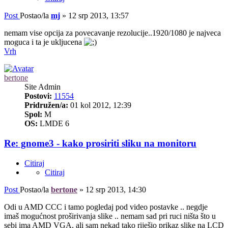
Post
Postao/la
mj
»
12 srp 2013, 13:57
nemam vise opcija za povecavanje rezolucije..1920/1080 je najveca
moguca i ta je ukljucena
Vrh
bertone
Site Admin
Postovi:
11554
Pridružen/a:
01 kol 2012, 12:39
Spol:
M
OS:
LMDE 6
Re: gnome3 - kako prosiriti sliku na monitoru
Citiraj
Citiraj
Post
Postao/la
bertone
»
12 srp 2013, 14:30
Odi u AMD CCC i tamo pogledaj pod video postavke .. negdje
imaš mogućnost proširivanja slike .. nemam sad pri ruci ništa što u
sebi ima AMD VGA, ali sam nekad tako riješio prikaz slike na LCD