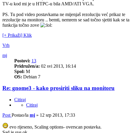
TV-u kod mi je u HTPC-u bila AMD/ATI VGA.
PS. Tu pod video postavkama ne mijenjaš rezoluciju već prikaz te
rezolucije na monitoru .. bemti, nemrem se sad točno sjetiti kak se ta
funkcija točno zove
[+ Prikaži] Klik
Vrh
mj
Postovi:
13
Pridružen/a:
02 svi 2013, 16:14
Spol:
M
OS:
Debian 7
Re: gnome3 - kako prosiriti sliku na monitoru
Citiraj
Citiraj
Post
Postao/la
mj
»
12 srp 2013, 17:33
evo rijeseno, Scaling options- overscan postavka.
Sad je sve ok.