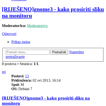
[RIJEŠENO]gnome3 - kako prosiriti sliku
na monitoru
Moderator/ica:
Moderatori/ce
Odgovori
Prikaz ispisa
Napredno
Pretražnik
pretraživanje
8 postova • Stranica:
1
/
1
.
mj
Postovi:
13
Pridružen/a:
02 svi 2013, 16:14
Spol:
M
OS:
Debian 7
[RIJEŠENO]gnome3 - kako prosiriti sliku na
monitoru