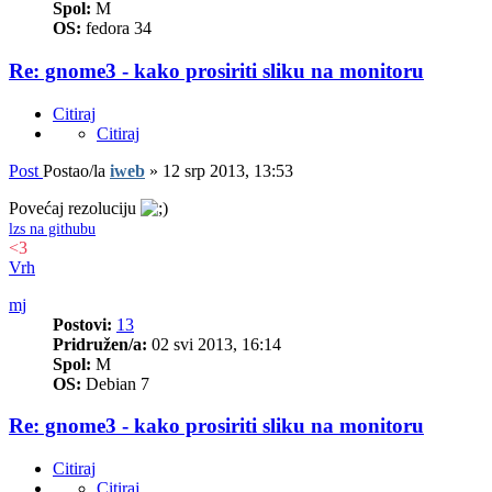
Spol:
M
OS:
fedora 34
Re: gnome3 - kako prosiriti sliku na monitoru
Citiraj
Citiraj
Post
Postao/la
iweb
»
12 srp 2013, 13:53
Povećaj rezoluciju
lzs na githubu
<3
Vrh
mj
Postovi:
13
Pridružen/a:
02 svi 2013, 16:14
Spol:
M
OS:
Debian 7
Re: gnome3 - kako prosiriti sliku na monitoru
Citiraj
Citiraj