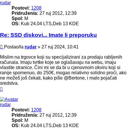
rudar
Postovi:
1208
Pridružen/a:
27 ruj 2012, 12:39
Spol:
M
OS:
Kub 24.04 LTS,Deb 13 KDE
Re: SSD diskovi... Imate li preporuku
Post
Postao/la
rudar
»
27 ruj 2024, 10:41
Mislim na trgovce koji su specijalizirani za prodaju rabljenih
računala. Imaju tvrtke koje se oglašavaju na webu, imaju
vlastite stranice. Čini mi se da bi u cjenovnom okviru koji si
ranije spomenuo, do 250€, mogao relativno solidno proći, ako
ne možeš još čekati, kako piše @Bertone, i malo pojačati
sredstva.
Vrh
rudar
Postovi:
1208
Pridružen/a:
27 ruj 2012, 12:39
Spol:
M
OS:
Kub 24.04 LTS,Deb 13 KDE