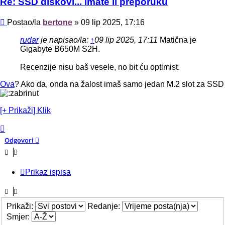
Re: SSD diskovi... Imate li preporuku
Post
Postao/la
bertone
»
09 lip 2025, 17:16
rudar
je napisao/la:
↑
09 lip 2025, 17:11
Matična je
Gigabyte B650M S2H.
Recenzije nisu baš vesele, no bit ću optimist.
Ova
? Ako da, onda na žalost imaš samo jedan M.2 slot za SSD
[+ Prikaži] Klik
Vrh
Odgovori
Prikaz ispisa
Prikaži:
Redanje:
Smjer: