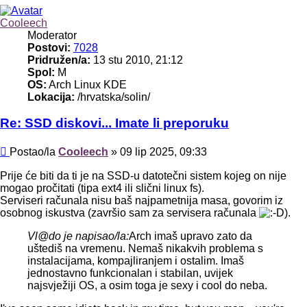
Cooleech
Moderator
Postovi:
7028
Pridružen/a:
13 stu 2010, 21:12
Spol:
M
OS:
Arch Linux KDE
Lokacija:
/hrvatska/solin/
Re: SSD diskovi... Imate li preporuku
Post
Postao/la
Cooleech
»
09 lip 2025, 09:33
Prije će biti da ti je na SSD-u datotečni sistem kojeg on nije
mogao pročitati (tipa ext4 ili slični linux fs).
Serviseri računala nisu baš najpametnija masa, govorim iz
osobnog iskustva (završio sam za servisera računala
).
Vl@do je napisao/la:
Arch imaš upravo zato da
uštediš na vremenu. Nemaš nikakvih problema s
instalacijama, kompajliranjem i ostalim. Imaš
jednostavno funkcionalan i stabilan, uvijek
najsvježiji OS, a osim toga je sexy i cool do neba.