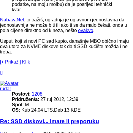
podatke, na moju molbu) da je posrijedi tehnički
kvar.
NabavaNet
, to tražiš, ugradnja je uglavnom jednostavna da
jednostavnija ne može biti ili ako ti se da malo čekati, onda u
pola cijene direktno od kineza, nešto
ovakvo
.
Usput, koji si novi PC sad kupio, današnje MBO obično imaju
dva utora za NVME diskove tak da ti SSD kućište možda i ne
treba.
[+ Prikaži] Klik
Vrh
rudar
Postovi:
1208
Pridružen/a:
27 ruj 2012, 12:39
Spol:
M
OS:
Kub 24.04 LTS,Deb 13 KDE
Re: SSD diskovi... Imate li preporuku
Post