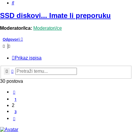
Pretražnik
SSD diskovi... Imate li preporuku
Moderator/ica:
Moderatori/ce
Odgovori
Prikaz ispisa
Pretražnik
Napredno pretraživanje
30 postova
Prethodna
1
2
3
Sljedeća