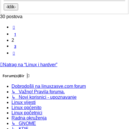
30 postova
Prethodna
1
2
3
Sljedeća
Natrag na “Linux i hardver”
Forum(o)Bir
Dobrodošli na linuxzasve.com forum
↳ Važno! Pravila foruma.
↳ Novi korisnici - upoznavanje
Linux vijesti
Linux općenito
Linux početnici
Radna okruženja
↳ GNOME
↳ KDE