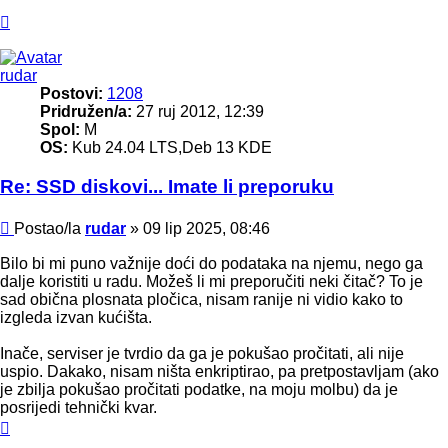
Vrh
rudar
Postovi:
1208
Pridružen/a:
27 ruj 2012, 12:39
Spol:
M
OS:
Kub 24.04 LTS,Deb 13 KDE
Re: SSD diskovi... Imate li preporuku
Post
Postao/la
rudar
»
09 lip 2025, 08:46
Bilo bi mi puno važnije doći do podataka na njemu, nego ga
dalje koristiti u radu. Možeš li mi preporučiti neki čitač? To je
sad obična plosnata pločica, nisam ranije ni vidio kako to
izgleda izvan kućišta.
Inače, serviser je tvrdio da ga je pokušao pročitati, ali nije
uspio. Dakako, nisam ništa enkriptirao, pa pretpostavljam (ako
je zbilja pokušao pročitati podatke, na moju molbu) da je
posrijedi tehnički kvar.
Vrh