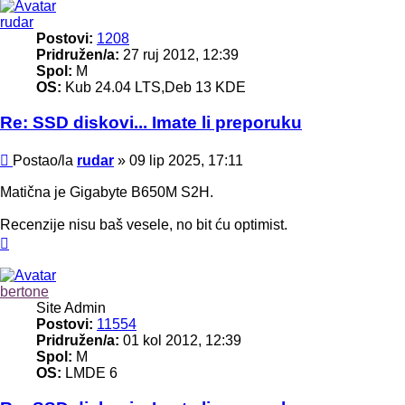
rudar
Postovi:
1208
Pridružen/a:
27 ruj 2012, 12:39
Spol:
M
OS:
Kub 24.04 LTS,Deb 13 KDE
Re: SSD diskovi... Imate li preporuku
Post
Postao/la
rudar
»
09 lip 2025, 17:11
Matična je Gigabyte B650M S2H.
Recenzije nisu baš vesele, no bit ću optimist.
Vrh
bertone
Site Admin
Postovi:
11554
Pridružen/a:
01 kol 2012, 12:39
Spol:
M
OS:
LMDE 6