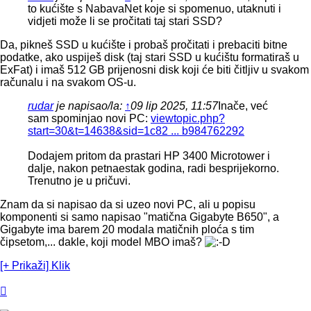
to kućište s NabavaNet koje si spomenuo, utaknuti i
vidjeti može li se pročitati taj stari SSD?
Da, pikneš SSD u kućište i probaš pročitati i prebaciti bitne
podatke, ako uspiješ disk (taj stari SSD u kućištu formatiraš u
ExFat) i imaš 512 GB prijenosni disk koji će biti čitljiv u svakom
računalu i na svakom OS-u.
rudar
je napisao/la:
↑
09 lip 2025, 11:57
Inače, već
sam spominjao novi PC:
viewtopic.php?
start=30&t=14638&sid=1c82 ... b984762292
Dodajem pritom da prastari HP 3400 Microtower i
dalje, nakon petnaestak godina, radi besprijekorno.
Trenutno je u pričuvi.
Znam da si napisao da si uzeo novi PC, ali u popisu
komponenti si samo napisao "matična Gigabyte B650", a
Gigabyte ima barem 20 modala matičnih ploća s tim
čipsetom,... dakle, koji model MBO imaš?
[+ Prikaži] Klik
Vrh