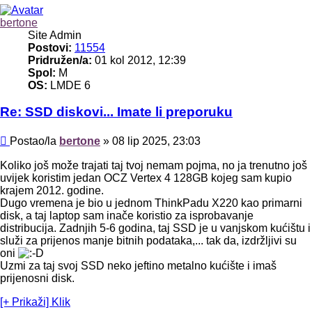
bertone
Site Admin
Postovi:
11554
Pridružen/a:
01 kol 2012, 12:39
Spol:
M
OS:
LMDE 6
Re: SSD diskovi... Imate li preporuku
Post
Postao/la
bertone
»
08 lip 2025, 23:03
Koliko još može trajati taj tvoj nemam pojma, no ja trenutno još
uvijek koristim jedan OCZ Vertex 4 128GB kojeg sam kupio
krajem 2012. godine.
Dugo vremena je bio u jednom ThinkPadu X220 kao primarni
disk, a taj laptop sam inače koristio za isprobavanje
distribucija. Zadnjih 5-6 godina, taj SSD je u vanjskom kućištu i
služi za prijenos manje bitnih podataka,... tak da, izdržljivi su
oni
Uzmi za taj svoj SSD neko jeftino metalno kućište i imaš
prijenosni disk.
[+ Prikaži] Klik