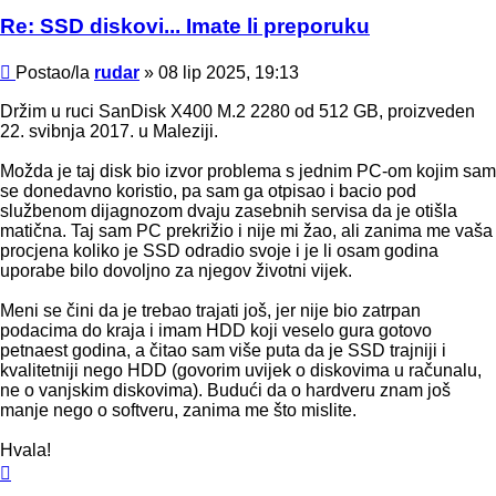
Re: SSD diskovi... Imate li preporuku
Post
Postao/la
rudar
»
08 lip 2025, 19:13
Držim u ruci SanDisk X400 M.2 2280 od 512 GB, proizveden
22. svibnja 2017. u Maleziji.
Možda je taj disk bio izvor problema s jednim PC-om kojim sam
se donedavno koristio, pa sam ga otpisao i bacio pod
službenom dijagnozom dvaju zasebnih servisa da je otišla
matična. Taj sam PC prekrižio i nije mi žao, ali zanima me vaša
procjena koliko je SSD odradio svoje i je li osam godina
uporabe bilo dovoljno za njegov životni vijek.
Meni se čini da je trebao trajati još, jer nije bio zatrpan
podacima do kraja i imam HDD koji veselo gura gotovo
petnaest godina, a čitao sam više puta da je SSD trajniji i
kvalitetniji nego HDD (govorim uvijek o diskovima u računalu,
ne o vanjskim diskovima). Budući da o hardveru znam još
manje nego o softveru, zanima me što mislite.
Hvala!
Vrh