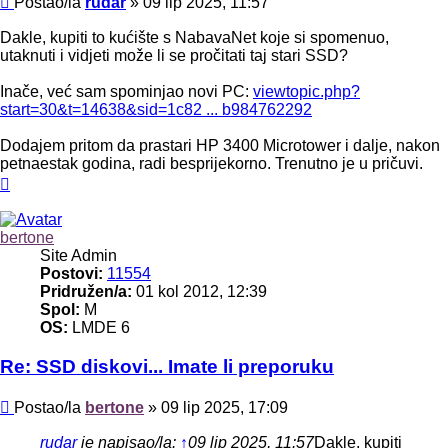
Postao/la
rudar
»
09 lip 2025, 11:57
Dakle, kupiti to kućište s NabavaNet koje si spomenuo,
utaknuti i vidjeti može li se pročitati taj stari SSD?
Inače, već sam spominjao novi PC:
viewtopic.php?
start=30&t=14638&sid=1c82 ... b984762292
Dodajem pritom da prastari HP 3400 Microtower i dalje, nakon
petnaestak godina, radi besprijekorno. Trenutno je u pričuvi.
Vrh
bertone
Site Admin
Postovi:
11554
Pridružen/a:
01 kol 2012, 12:39
Spol:
M
OS:
LMDE 6
Re: SSD diskovi... Imate li preporuku
Post
Postao/la
bertone
»
09 lip 2025, 17:09
rudar
je napisao/la:
↑
09 lip 2025, 11:57
Dakle, kupiti