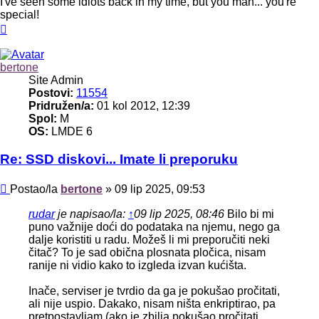
I've seen some idiots back in my time, but you man... you're
special!
Vrh
bertone
Site Admin
Postovi:
11554
Pridružen/a:
01 kol 2012, 12:39
Spol:
M
OS:
LMDE 6
Re: SSD diskovi... Imate li preporuku
Post
Postao/la
bertone
»
09 lip 2025, 09:53
rudar
je napisao/la:
↑
09 lip 2025, 08:46
Bilo bi mi
puno važnije doći do podataka na njemu, nego ga
dalje koristiti u radu. Možeš li mi preporučiti neki
čitač? To je sad obična plosnata pločica, nisam
ranije ni vidio kako to izgleda izvan kućišta.
Inače, serviser je tvrdio da ga je pokušao pročitati,
ali nije uspio. Dakako, nisam ništa enkriptirao, pa
pretpostavljam (ako je zbilja pokušao pročitati