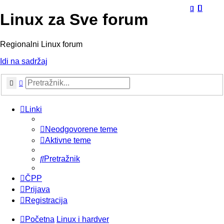
Linux za Sve forum
Regionalni Linux forum
Idi na sadržaj
Pretražnik
Napredno pretraživanje
Linki
Neodgovorene teme
Aktivne teme
Pretražnik
ČPP
Prijava
Registracija
Početna
Linux i hardver