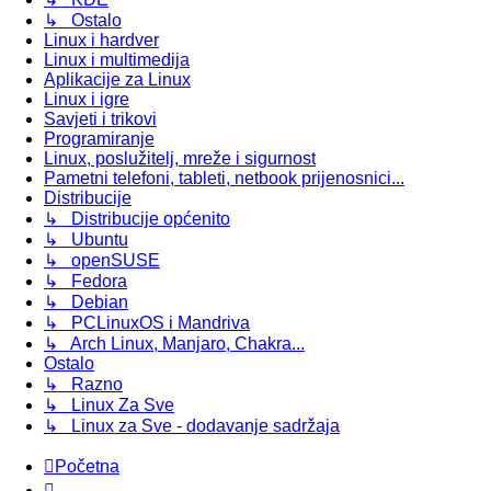
↳ Ostalo
Linux i hardver
Linux i multimedija
Aplikacije za Linux
Linux i igre
Savjeti i trikovi
Programiranje
Linux, poslužitelj, mreže i sigurnost
Pametni telefoni, tableti, netbook prijenosnici...
Distribucije
↳ Distribucije općenito
↳ Ubuntu
↳ openSUSE
↳ Fedora
↳ Debian
↳ PCLinuxOS i Mandriva
↳ Arch Linux, Manjaro, Chakra...
Ostalo
↳ Razno
↳ Linux Za Sve
↳ Linux za Sve - dodavanje sadržaja
Početna