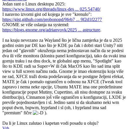
Jedan rant o Linux desktopu 2025:
https://www.linux.org/threads/linux-des ... 025.54740/
I naravno izvorni gist od kojega je sve "krenulo":
https://gist.github.com/probonopd/9feb7 ... 9f2d1f2277
GNOME se više oslanja na systemd:
https://blogs.gnome.org/adrianvovk/2025 ... astructure
.
I na kraju nevezano za Wayland što je lična zamjerka je da u 2025
godini osim par DE kao što je KDE pa čak i dobri stari Unity7 niti
jedan od "glavnih" okruženja nema jednostavan način da se podesi
dva ili više monitora (klonira panel konfiguracija), tako da svaki ima
gornju traku i na dnu dock, te globalni app menu, "Spotlight" kao
što to KDE radi sa Super+W ili čak MacOS kao što sad ima split
view u full screen načinu rada. Gnome je imao ekstenziju koja više
ne rad, XFCE traži dosta podešavanja da se postigne željeni efekat,
MATE je čak i pomalo ograničen u odnosu na XFCE (Tweak tool
zapravo i nema neke opcije, Ubuntu MATE ima one predefinirane
konfiguracije poput Mutiny, Cupertino, ali nisu dostupne za svaku
distribuciju), Cinnamon još više ograničen u konfiguraciji, LXDE je
previše pojednostavljen i sl. Jedino sami si da skuhamo neki wm
poput dwm, bspwm, hyprland i sl (oh, i hyprland ima sad
"premium" fičre
).
Da li je Linux zalutao i kapetan vodi posadu u oluju?
Vrh