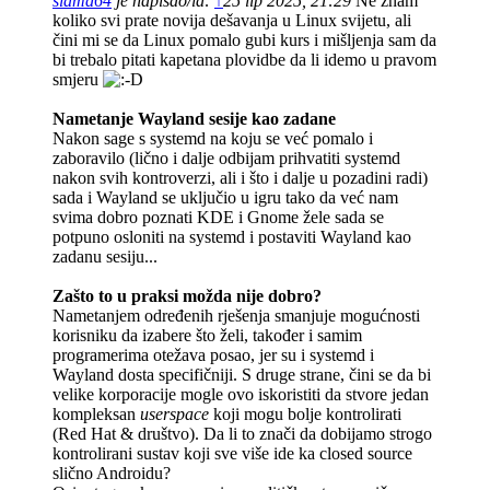
slamd64
je napisao/la:
↑
25 lip 2025, 21:29
Ne znam
koliko svi prate novija dešavanja u Linux svijetu, ali
čini mi se da Linux pomalo gubi kurs i mišljenja sam da
bi trebalo pitati kapetana plovidbe da li idemo u pravom
smjeru
Nametanje Wayland sesije kao zadane
Nakon sage s systemd na koju se već pomalo i
zaboravilo (lično i dalje odbijam prihvatiti systemd
nakon svih kontroverzi, ali i što i dalje u pozadini radi)
sada i Wayland se uključio u igru tako da već nam
svima dobro poznati KDE i Gnome žele sada se
potpuno osloniti na systemd i postaviti Wayland kao
zadanu sesiju...
Zašto to u praksi možda nije dobro?
Nametanjem određenih rješenja smanjuje mogućnosti
korisniku da izabere što želi, također i samim
programerima otežava posao, jer su i systemd i
Wayland dosta specifičniji. S druge strane, čini se da bi
velike korporacije mogle ovo iskoristiti da stvore jedan
kompleksan
userspace
koji mogu bolje kontrolirati
(Red Hat & društvo). Da li to znači da dobijamo strogo
kontrolirani sustav koji sve više ide ka closed source
slično Androidu?