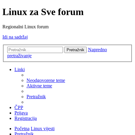
Linux za Sve forum
Regionalni Linux forum
Idi na sadržaj
Napredno
Pretražnik
pretraživanje
Linki
Neodgovorene teme
Aktivne teme
Pretražnik
ČPP
Prijava
Registracija
Početna
Linux vijesti
Pretražnik