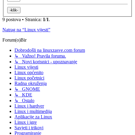
9 postova • Stranica:
1
/
1
.
Natrag na “Linux vijesti”
Forum(o)Bir
Dobrodošli na linuxzasve.com forum
↳ Važno! Pravila foruma.
↳ Novi korisnici - upoznavanje
Linux vijesti
Linux općenito
Linux početnici
Radna okruženja
↳ GNOME
↳ KDE
↳ Ostalo
Linux i hardver
Linux i multimedija
Aplikacije za Linux
Linux i igre
Savjeti i trikovi
Programiranje