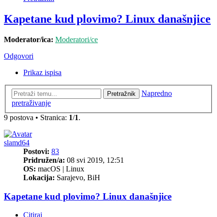
Kapetane kud plovimo? Linux današnjice
Moderator/ica:
Moderatori/ce
Odgovori
Prikaz ispisa
Napredno
Pretražnik
pretraživanje
9 postova • Stranica:
1
/
1
.
slamd64
Postovi:
83
Pridružen/a:
08 svi 2019, 12:51
OS:
macOS | Linux
Lokacija:
Sarajevo, BiH
Kapetane kud plovimo? Linux današnjice
Citiraj