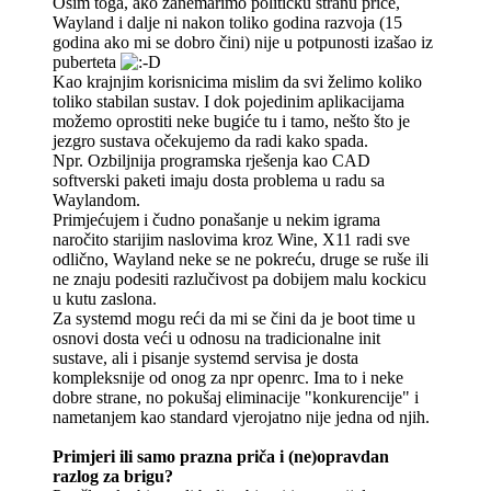
Osim toga, ako zanemarimo političku stranu priče,
Wayland i dalje ni nakon toliko godina razvoja (15
godina ako mi se dobro čini) nije u potpunosti izašao iz
puberteta
Kao krajnjim korisnicima mislim da svi želimo koliko
toliko stabilan sustav. I dok pojedinim aplikacijama
možemo oprostiti neke bugiće tu i tamo, nešto što je
jezgro sustava očekujemo da radi kako spada.
Npr. Ozbiljnija programska rješenja kao CAD
softverski paketi imaju dosta problema u radu sa
Waylandom.
Primjećujem i čudno ponašanje u nekim igrama
naročito starijim naslovima kroz Wine, X11 radi sve
odlično, Wayland neke se ne pokreću, druge se ruše ili
ne znaju podesiti razlučivost pa dobijem malu kockicu
u kutu zaslona.
Za systemd mogu reći da mi se čini da je boot time u
osnovi dosta veći u odnosu na tradicionalne init
sustave, ali i pisanje systemd servisa je dosta
kompleksnije od onog za npr openrc. Ima to i neke
dobre strane, no pokušaj eliminacije "konkurencije" i
nametanjem kao standard vjerojatno nije jedna od njih.
Primjeri ili samo prazna priča i (ne)opravdan
razlog za brigu?