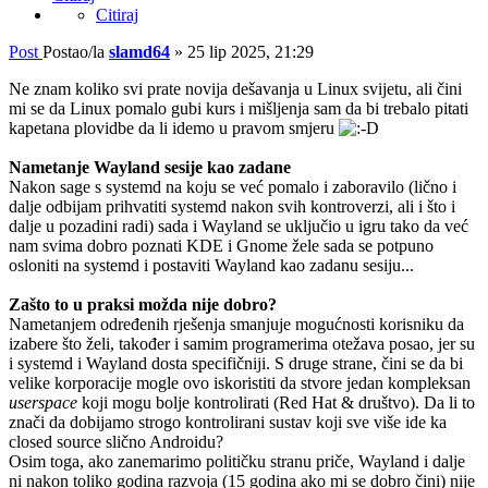
Citiraj
Post
Postao/la
slamd64
»
25 lip 2025, 21:29
Ne znam koliko svi prate novija dešavanja u Linux svijetu, ali čini
mi se da Linux pomalo gubi kurs i mišljenja sam da bi trebalo pitati
kapetana plovidbe da li idemo u pravom smjeru
Nametanje Wayland sesije kao zadane
Nakon sage s systemd na koju se već pomalo i zaboravilo (lično i
dalje odbijam prihvatiti systemd nakon svih kontroverzi, ali i što i
dalje u pozadini radi) sada i Wayland se uključio u igru tako da već
nam svima dobro poznati KDE i Gnome žele sada se potpuno
osloniti na systemd i postaviti Wayland kao zadanu sesiju...
Zašto to u praksi možda nije dobro?
Nametanjem određenih rješenja smanjuje mogućnosti korisniku da
izabere što želi, također i samim programerima otežava posao, jer su
i systemd i Wayland dosta specifičniji. S druge strane, čini se da bi
velike korporacije mogle ovo iskoristiti da stvore jedan kompleksan
userspace
koji mogu bolje kontrolirati (Red Hat & društvo). Da li to
znači da dobijamo strogo kontrolirani sustav koji sve više ide ka
closed source slično Androidu?
Osim toga, ako zanemarimo političku stranu priče, Wayland i dalje
ni nakon toliko godina razvoja (15 godina ako mi se dobro čini) nije