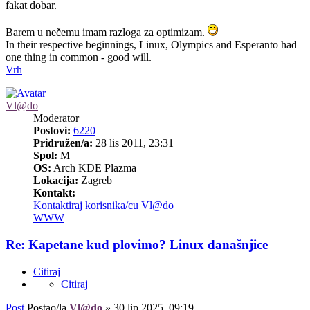
fakat dobar.
Barem u nečemu imam razloga za optimizam.
In their respective beginnings, Linux, Olympics and Esperanto had
one thing in common - good will.
Vrh
Vl@do
Moderator
Postovi:
6220
Pridružen/a:
28 lis 2011, 23:31
Spol:
M
OS:
Arch KDE Plazma
Lokacija:
Zagreb
Kontakt:
Kontaktiraj korisnika/cu Vl@do
WWW
Re: Kapetane kud plovimo? Linux današnjice
Citiraj
Citiraj
Post
Postao/la
Vl@do
»
30 lip 2025, 09:19