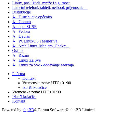
Linux, poslužitelj, mreže i sigurnost
Pametni telefoni, tableti, netbook prijenosnici...
Distribucije
↳ Distribucije općenito
↳ Ubuntu
↳ openSUSE
↳ Fedora
↳ Debian
↳ PCLinuxOS i Mandriva
↳ Arch Linux, Manjaro, Chakra...
Ostalo
↳ Razno
↳ Linux Za Sve
↳ Linux za Sve - dodavanje sadržaja
Početna
Kontakt
Vremenska zona:
UTC+01:00
Izbriši kolačiće
Vremenska zona:
UTC+01:00
Izbriši kolačiće
Kontakt
Powered by
phpBB
® Forum Software © phpBB Limited