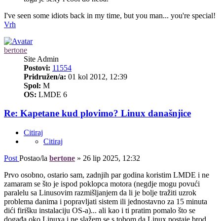
I've seen some idiots back in my time, but you man... you're special!
Vrh
bertone
Site Admin
Postovi:
11554
Pridružen/a:
01 kol 2012, 12:39
Spol:
M
OS:
LMDE 6
Re: Kapetane kud plovimo? Linux današnjice
Citiraj
Citiraj
Post
Postao/la
bertone
»
26 lip 2025, 12:32
Prvo osobno, ostario sam, zadnjih par godina koristim LMDE i ne
zamaram se što je ispod poklopca motora (negdje mogu povući
paralelu sa Linusovim razmišljanjem da li je bolje tražiti uzrok
problema danima i popravljati sistem ili jednostavno za 15 minuta
dići firišku instalaciju OS-a)... ali kao i ti pratim pomalo što se
događa oko Linuxa i ne slažem se s tobom da Linux postaje brod