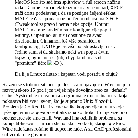
MacOS kao što sad ima split view u full screen načinu
rada. Gnome je imao ekstenziju koja više ne rad, XFCE
traži dosta podešavanja da se postigne željeni efekat,
MATE je čak i pomalo ograničen u odnosu na XFCE
(Tweak tool zapravo i nema neke opcije, Ubuntu
MATE ima one predefinirane konfiguracije poput
Mutiny, Cupertino, ali nisu dostupne za svaku
distribuciju), Cinnamon još više ograničen u
konfiguraciji, LXDE je previše pojednostavljen i sl.
Jedino sami si da skuhamo neki wm poput dwm,
bspwm, hyprland i sl (oh, i hyprland ima sad
"premium" fičre
).
Da li je Linux zalutao i kapetan vodi posadu u oluju?
Slažem se s tobom, situacija je dosta zabrinjavajuća. Wayland je u
razvoju skoro 15 god i jos uvijek nije dovoljno zreo za "default"
status. Systemd je druga prica - ogromna je monolitna masa koja
pokusava biti sve u svom, što je suprotno Unix filozofiji.
Problem je što Red Hat i slicne velike korporacije guraju svoje
rješenje jer im odgovara centralizirana kontrola. To nije vise ono
opensource sto smo znali. Wayland ima ozbiljnih problema sa
kompatiblnoscu - ja imam slicno iskustvo ko ti, starije igre kroz
Wine rade katastrofalno ili uopce ne rade. A za CAD/profesionalni
softver da i ne govorim...