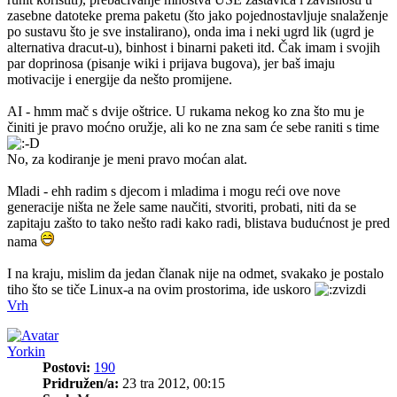
zasebne datoteke prema paketu (što jako pojednostavljuje snalaženje
po sustavu što je sve instalirano), onda ima i neki ugrd lik (ugrd je
alternativa dracut-u), binhost i binarni paketi itd. Čak imam i svojih
par doprinosa (pisanje wiki i prijava bugova), jer baš imaju
motivacije i energije da nešto promijene.
AI - hmm mač s dvije oštrice. U rukama nekog ko zna što mu je
činiti je pravo moćno oružje, ali ko ne zna sam će sebe raniti s time
No, za kodiranje je meni pravo moćan alat.
Mladi - ehh radim s djecom i mladima i mogu reći ove nove
generacije ništa ne žele same naučiti, stvoriti, probati, niti da se
zapitaju zašto to tako nešto radi kako radi, blistava budućnost je pred
nama
I na kraju, mislim da jedan članak nije na odmet, svakako je postalo
tiho što se tiče Linux-a na ovim prostorima, ide uskoro
Vrh
Yorkin
Postovi:
190
Pridružen/a:
23 tra 2012, 00:15