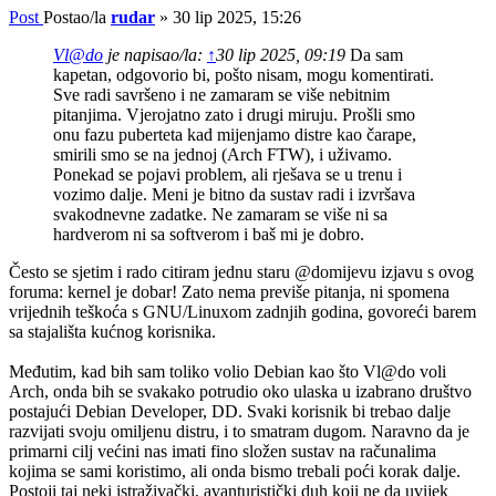
Post
Postao/la
rudar
»
30 lip 2025, 15:26
Vl@do
je napisao/la:
↑
30 lip 2025, 09:19
Da sam
kapetan, odgovorio bi, pošto nisam, mogu komentirati.
Sve radi savršeno i ne zamaram se više nebitnim
pitanjima. Vjerojatno zato i drugi miruju. Prošli smo
onu fazu puberteta kad mijenjamo distre kao čarape,
smirili smo se na jednoj (Arch FTW), i uživamo.
Ponekad se pojavi problem, ali rješava se u trenu i
vozimo dalje. Meni je bitno da sustav radi i izvršava
svakodnevne zadatke. Ne zamaram se više ni sa
hardverom ni sa softverom i baš mi je dobro.
Često se sjetim i rado citiram jednu staru @domijevu izjavu s ovog
foruma: kernel je dobar! Zato nema previše pitanja, ni spomena
vrijednih teškoća s GNU/Linuxom zadnjih godina, govoreći barem
sa stajališta kućnog korisnika.
Međutim, kad bih sam toliko volio Debian kao što Vl@do voli
Arch, onda bih se svakako potrudio oko ulaska u izabrano društvo
postajući Debian Developer, DD. Svaki korisnik bi trebao dalje
razvijati svoju omiljenu distru, i to smatram dugom. Naravno da je
primarni cilj većini nas imati fino složen sustav na računalima
kojima se sami koristimo, ali onda bismo trebali poći korak dalje.
Postoji taj neki istraživački, avanturistički duh koji ne da uvijek