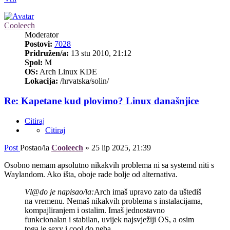
Cooleech
Moderator
Postovi:
7028
Pridružen/a:
13 stu 2010, 21:12
Spol:
M
OS:
Arch Linux KDE
Lokacija:
/hrvatska/solin/
Re: Kapetane kud plovimo? Linux današnjice
Citiraj
Citiraj
Post
Postao/la
Cooleech
»
25 lip 2025, 21:39
Osobno nemam apsolutno nikakvih problema ni sa systemd niti s
Waylandom. Ako išta, oboje rade bolje od alternativa.
Vl@do je napisao/la:
Arch imaš upravo zato da uštediš
na vremenu. Nemaš nikakvih problema s instalacijama,
kompajliranjem i ostalim. Imaš jednostavno
funkcionalan i stabilan, uvijek najsvježiji OS, a osim
toga je sexy i cool do neba.