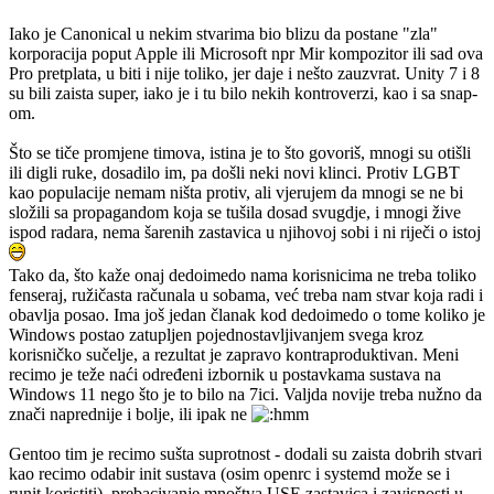
Iako je Canonical u nekim stvarima bio blizu da postane "zla"
korporacija poput Apple ili Microsoft npr Mir kompozitor ili sad ova
Pro pretplata, u biti i nije toliko, jer daje i nešto zauzvrat. Unity 7 i 8
su bili zaista super, iako je i tu bilo nekih kontroverzi, kao i sa snap-
om.
Što se tiče promjene timova, istina je to što govoriš, mnogi su otišli
ili digli ruke, dosadilo im, pa došli neki novi klinci. Protiv LGBT
kao populacije nemam ništa protiv, ali vjerujem da mnogi se ne bi
složili sa propagandom koja se tušila dosad svugdje, i mnogi žive
ispod radara, nema šarenih zastavica u njihovoj sobi i ni riječi o istoj
Tako da, što kaže onaj dedoimedo nama korisnicima ne treba toliko
fenseraj, ružičasta računala u sobama, već treba nam stvar koja radi i
obavlja posao. Ima još jedan članak kod dedoimedo o tome koliko je
Windows postao zatupljen pojednostavljivanjem svega kroz
korisničko sučelje, a rezultat je zapravo kontraproduktivan. Meni
recimo je teže naći određeni izbornik u postavkama sustava na
Windows 11 nego što je to bilo na 7ici. Valjda novije treba nužno da
znači naprednije i bolje, ili ipak ne
Gentoo tim je recimo sušta suprotnost - dodali su zaista dobrih stvari
kao recimo odabir init sustava (osim openrc i systemd može se i
runit koristiti), prebacivanje mnoštva USE zastavica i zavisnosti u