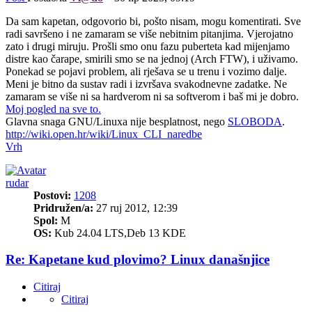
Da sam kapetan, odgovorio bi, pošto nisam, mogu komentirati. Sve
radi savršeno i ne zamaram se više nebitnim pitanjima. Vjerojatno
zato i drugi miruju. Prošli smo onu fazu puberteta kad mijenjamo
distre kao čarape, smirili smo se na jednoj (Arch FTW), i uživamo.
Ponekad se pojavi problem, ali rješava se u trenu i vozimo dalje.
Meni je bitno da sustav radi i izvršava svakodnevne zadatke. Ne
zamaram se više ni sa hardverom ni sa softverom i baš mi je dobro.
Moj pogled na sve to.
Glavna snaga GNU/Linuxa nije besplatnost, nego
SLOBODA
.
http://wiki.open.hr/wiki/Linux_CLI_naredbe
Vrh
rudar
Postovi:
1208
Pridružen/a:
27 ruj 2012, 12:39
Spol:
M
OS:
Kub 24.04 LTS,Deb 13 KDE
Re: Kapetane kud plovimo? Linux današnjice
Citiraj
Citiraj