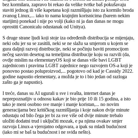
bez kormilara, zapravo bi rekao da velike tvrtke baš pokušavaju
staviti jednog ili više kapetana koji razmišljaju isto za kormilo broda
zvanog Linux,... iako to nama krajnjim korisnicima (barem nekim
starijim) ponekad i nije po volji (kako ni ja dan danas ne mogu
oprostiti Canonicalu odustanak od Unitya).
S druge strane ljudi koji stoje iza određenih distribucija se mijenjaju,
neki odu jer su se zasitili, neki se ne slažu sa smjerom u kojem se
gura daljnji razvoj distribucije, neki se počinju baviti promocijom
nečeg sasvim desetog na temeljima distribucije koju su razvili (da,
ovdje mislim na elementaryOS koji se danas više bavi LGBT
zajednicom i pravima LGBT zajednice nego razvojem OS-a koji je
ponovno postao poluproizvod,... pogotovo od kad je Cassidy 2022.
godine napustio elementary, a možda je to i bio jedan od razloga
zašto ga je napustio).
I treće, danas su AI ugurali u sve i svašta, internet danas je
neprepoznatljiv u odnosu kakav je bio prije 10 ili 15 godina, a isto
tako je meni osobno sve manje i manje koristan,... no novim
generacijama bez kritičkog razmišljanja i koje nakon dvije minute
odustaju od bilo čega jer bi za sve više od dvije minute trebalo
uložiti dodatni trud i uključiti mozak, e pa njima ovakav smjer
razvoja Linux-a vjerojatno odgovara, a ipak su mladi budućnost
(iako mi se baš ta budućnost i ne sviđa nešto).