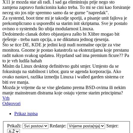
X11 je mozda star ali radi. I sad ga eliminiraju prije nego sto
zamjena zapravo funkcionira kako treba. To mi se cini kao forsiranje
neceg sto jos nije spremno samo da se gurne "napredak".
Za systemd, boot time mi je takodje sporiji, a pisanje unit fajlova je
prekomplicrano u usporedbi sa starim init skriptama. Sve je postalo
ovisno o systemdu što ubija modularnost Linuxa.
Dedoimedo clanak dobro objasnjava zašto bi Xlibre mogao bit
rješenje - treba nam opcija, a ne diktatura jednog rjesenja.
Što se tice DE, KDE je jedini koji nudi normalne opcije za vise
monitora. Gnome je postao katastrofa sa ekstenzijama koje prestanu
radit nakon svakog updatea. Hyprland sad ima premium ficure?? Pa
to je vrh ludila hahah
Mislm da Linux desktop definitivno gubi smjer. Umjesto da se
fokusiraju na stabilnost i izbor, gura se agenda korporacija. Ako
ovako nastavi, razlika izmedju Linuxa i walled garden sistema ce
biti sve manja.
Mozda je vrijeme da se vise gledamo prema BSD-ovima ili nekim
manje mainstream distrama koje ostaju vjerne starim principima?
Vrh
Odgovori
Prikaz ispisa
Prikaži:
Redanje:
Smjer: