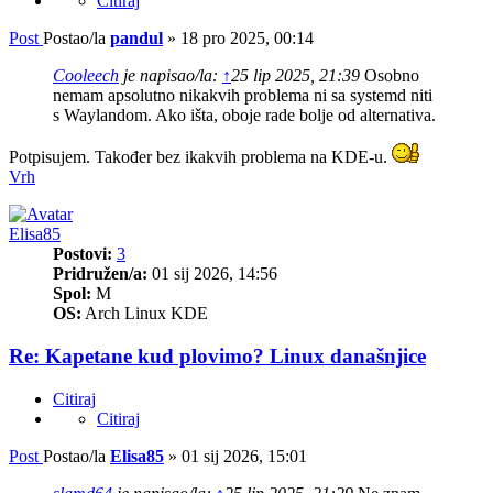
Citiraj
Post
Postao/la
pandul
»
18 pro 2025, 00:14
Cooleech
je napisao/la:
↑
25 lip 2025, 21:39
Osobno
nemam apsolutno nikakvih problema ni sa systemd niti
s Waylandom. Ako išta, oboje rade bolje od alternativa.
Potpisujem. Također bez ikakvih problema na KDE-u.
Vrh
Elisa85
Postovi:
3
Pridružen/a:
01 sij 2026, 14:56
Spol:
M
OS:
Arch Linux KDE
Re: Kapetane kud plovimo? Linux današnjice
Citiraj
Citiraj
Post
Postao/la
Elisa85
»
01 sij 2026, 15:01