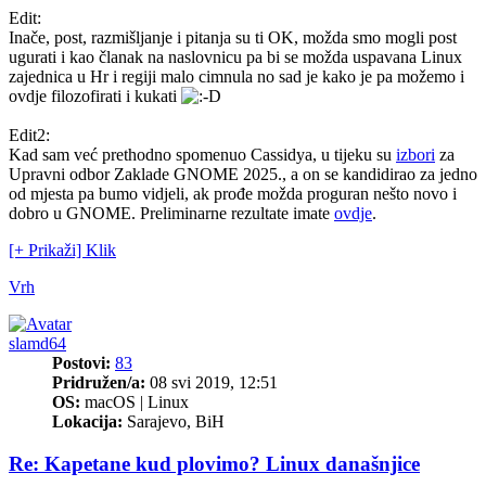
Edit:
Inače, post, razmišljanje i pitanja su ti OK, možda smo mogli post
ugurati i kao članak na naslovnicu pa bi se možda uspavana Linux
zajednica u Hr i regiji malo cimnula no sad je kako je pa možemo i
ovdje filozofirati i kukati
Edit2:
Kad sam već prethodno spomenuo Cassidya, u tijeku su
izbori
za
Upravni odbor Zaklade GNOME 2025., a on se kandidirao za jedno
od mjesta pa bumo vidjeli, ak prođe možda proguran nešto novo i
dobro u GNOME. Preliminarne rezultate imate
ovdje
.
[+ Prikaži] Klik
Vrh
slamd64
Postovi:
83
Pridružen/a:
08 svi 2019, 12:51
OS:
macOS | Linux
Lokacija:
Sarajevo, BiH
Re: Kapetane kud plovimo? Linux današnjice