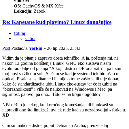
Spol:
M
OS:
CachyOS & MX Xfce
Lokacija:
Zabok
Re: Kapetane kud plovimo? Linux današnjice
Citiraj
Citiraj
Post
Postao/la
Yorkin
»
26 lip 2025, 23:43
Vidim da je pitanje zapravo dosta tehničko. A ja, poštenja mi, ni
nakon 13 godina korištenja Linux+GNU eko-sustava nisam
evoluirao dalje od pitanja "A koju distru i DE odabrati?", pa uzmi
moj post sa žlicom soli. Sjećam se kad je systemd tek bio ušao u
opticaj. Pisale su se litanije i litanije o tome zašto je ili nije dobar,
kako će standardizacija ubiti Linux eko-sustav jer će izgubiti na
"bioraznolikosti" i više će nalikovati na Windowse i Mac, pa
sigurnost, pa ovo, pa ono... I što se na kraju dogodilo?
Ništa. Bilo je nekog kratkoročnog komešanja, ali linuksaši su
napravili ono što linuksaši uvijek rade kad su nezadovoljni - forkaju.
XD
Čim su matične distre, poput Debiana i Archa, preuzele taj