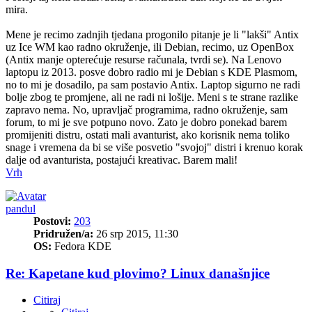
mira.
Mene je recimo zadnjih tjedana progonilo pitanje je li "lakši" Antix
uz Ice WM kao radno okruženje, ili Debian, recimo, uz OpenBox
(Antix manje opterećuje resurse računala, tvrdi se). Na Lenovo
laptopu iz 2013. posve dobro radio mi je Debian s KDE Plasmom,
no to mi je dosadilo, pa sam postavio Antix. Laptop sigurno ne radi
bolje zbog te promjene, ali ne radi ni lošije. Meni s te strane razlike
zapravo nema. No, upravljač programima, radno okruženje, sam
forum, to mi je sve potpuno novo. Zato je dobro ponekad barem
promijeniti distru, ostati mali avanturist, ako korisnik nema toliko
snage i vremena da bi se više posvetio "svojoj" distri i krenuo korak
dalje od avanturista, postajući kreativac. Barem mali!
Vrh
pandul
Postovi:
203
Pridružen/a:
26 srp 2015, 11:30
OS:
Fedora KDE
Re: Kapetane kud plovimo? Linux današnjice
Citiraj