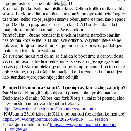
u potpunosti izašao iz puberteta
Kao krajnjim korisnicima mislim da svi želimo koliko toliko stabilan
sustav. I dok pojedinim aplikacijama možemo oprostiti neke bugiće
tu i tamo, nešto što je jezgro sustava očekujemo da radi kako spada.
Npr. Ozbiljnija programska rješenja kao CAD softverski paketi
imaju dosta problema u radu sa Waylandom.
Primjećujem i čudno ponašanje u nekim igrama naročito starijim
naslovima kroz Wine, X11 radi sve odlično, Wayland neke se ne
pokreću, druge se ruše ili ne znaju podesiti razlučivost pa dobijem
malu kockicu u kutu zaslona.
Za systemd mogu reći da mi se čini da je boot time u osnovi dosta
veći u odnosu na tradicionalne init sustave, ali i pisanje systemd
servisa je dosta kompleksnije od onog za npr openrc. Ima to i neke
dobre strane, no pokušaj eliminacije "konkurencije" i nametanjem
kao standard vjerojatno nije jedna od njih.
Primjeri ili samo prazna priča i (ne)opravdan razlog za brigu?
Par članaka bi mogli bolje objasniti potencijalnu problematiku.
Dedoimedo članak i Xlibre kao fork Xorg-a i zašto bi potencijalno
takvo nešto nam u ovom trenutku trebalo:
https://www.dedoimedo.com/computers/xlibre.html
(K)Ubuntu 25.10 izbacuje X11 u potpunosti (pogledati komentare):
https://www.omgubuntu.co.uk/2025/06/kub ... 11-session
Linux gubi modularnost?
https://news.ycombinator.com/item?
id=20376545