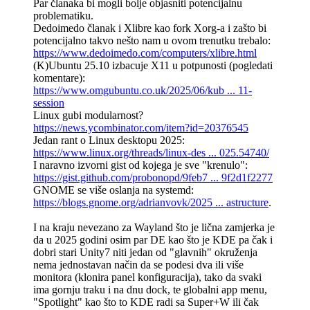
Par članaka bi mogli bolje objasniti potencijalnu
problematiku.
Dedoimedo članak i Xlibre kao fork Xorg-a i zašto bi
potencijalno takvo nešto nam u ovom trenutku trebalo:
https://www.dedoimedo.com/computers/xlibre.html
(K)Ubuntu 25.10 izbacuje X11 u potpunosti (pogledati
komentare):
https://www.omgubuntu.co.uk/2025/06/kub ... 11-
session
Linux gubi modularnost?
https://news.ycombinator.com/item?id=20376545
Jedan rant o Linux desktopu 2025:
https://www.linux.org/threads/linux-des ... 025.54740/
I naravno izvorni gist od kojega je sve "krenulo":
https://gist.github.com/probonopd/9feb7 ... 9f2d1f2277
GNOME se više oslanja na systemd:
https://blogs.gnome.org/adrianvovk/2025 ... astructure
.
I na kraju nevezano za Wayland što je lična zamjerka je
da u 2025 godini osim par DE kao što je KDE pa čak i
dobri stari Unity7 niti jedan od "glavnih" okruženja
nema jednostavan način da se podesi dva ili više
monitora (klonira panel konfiguracija), tako da svaki
ima gornju traku i na dnu dock, te globalni app menu,
"Spotlight" kao što to KDE radi sa Super+W ili čak