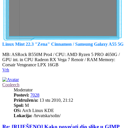
Linux Mint 22.3 "Zena" Cinnamon / Samsung Galaxy A55 5G
MB: ASRock B550M Pro4 / CPU: AMD Ryzen 5 PRO 4650G /
GPU int. in CPU Radeon RX Vega 7 Renoir / RAM Memory:
Corsair Vengeance LPX 16GB
Vrh
Cooleech
Moderator
Postovi:
7028
Pridružen/a:
13 stu 2010, 21:12
Spol:
M
OS:
Arch Linux KDE
Lokacija:
/hrvatska/solin/
Re: [RIJEŠENO] Kako povećati dio slike u GIMP