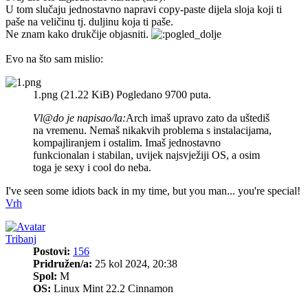
U tom slučaju jednostavno napravi copy-paste dijela sloja koji ti
paše na veličinu tj. duljinu koja ti paše.
Ne znam kako drukčije objasniti.
Evo na što sam mislio:
1.png (21.22 KiB) Pogledano 9700 puta.
Vl@do je napisao/la:
Arch imaš upravo zato da uštediš
na vremenu. Nemaš nikakvih problema s instalacijama,
kompajliranjem i ostalim. Imaš jednostavno
funkcionalan i stabilan, uvijek najsvježiji OS, a osim
toga je sexy i cool do neba.
I've seen some idiots back in my time, but you man... you're special!
Vrh
Tribanj
Postovi:
156
Pridružen/a:
25 kol 2024, 20:38
Spol:
M
OS:
Linux Mint 22.2 Cinnamon