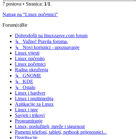
7 postova • Stranica:
1
/
1
.
Natrag na “Linux početnici”
Forum(o)Bir
Dobrodošli na linuxzasve.com forum
↳ Važno! Pravila foruma.
↳ Novi korisnici - upoznavanje
Linux vijesti
Linux općenito
Linux početnici
Radna okruženja
↳ GNOME
↳ KDE
↳ Ostalo
Linux i hardver
Linux i multimedija
Aplikacije za Linux
Linux i igre
Savjeti i trikovi
Programiranje
Linux, poslužitelj, mreže i sigurnost
Pametni telefoni, tableti, netbook prijenosnici...
Distribucije