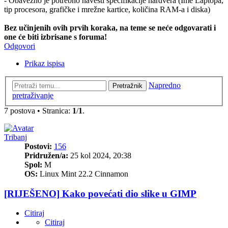
- Obavezno je potrebno navesti specifikacije hardvera (Ime Laptopa,
tip procesora, grafičke i mrežne kartice, količina RAM-a i diska)
Bez učinjenih ovih prvih koraka, na teme se neće odgovarati i
one će biti izbrisane s foruma!
Odgovori
Prikaz ispisa
Napredno
Pretražnik
pretraživanje
7 postova • Stranica:
1
/
1
.
Tribanj
Postovi:
156
Pridružen/a:
25 kol 2024, 20:38
Spol:
M
OS:
Linux Mint 22.2 Cinnamon
[RIJEŠENO] Kako povećati dio slike u GIMP
Citiraj
Citiraj