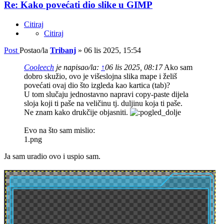
Re: Kako povećati dio slike u GIMP
Citiraj
Citiraj
Post
Postao/la
Tribanj
»
06 lis 2025, 15:54
Cooleech
je napisao/la:
↑
06 lis 2025, 08:17
Ako sam
dobro skužio, ovo je višeslojna slika mape i želiš
povećati ovaj dio što izgleda kao kartica (tab)?
U tom slučaju jednostavno napravi copy-paste dijela
sloja koji ti paše na veličinu tj. duljinu koja ti paše.
Ne znam kako drukčije objasniti.
Evo na što sam mislio:
1.png
Ja sam uradio ovo i uspio sam.