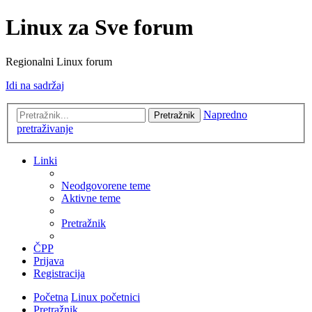
Linux za Sve forum
Regionalni Linux forum
Idi na sadržaj
Napredno
Pretražnik
pretraživanje
Linki
Neodgovorene teme
Aktivne teme
Pretražnik
ČPP
Prijava
Registracija
Početna
Linux početnici
Pretražnik