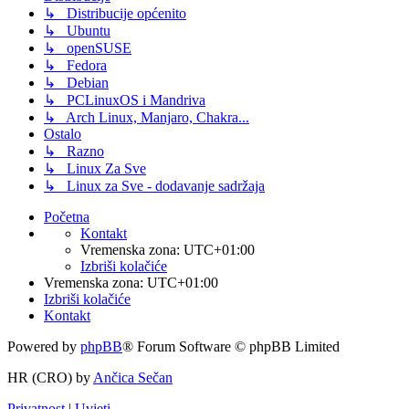
↳ Distribucije općenito
↳ Ubuntu
↳ openSUSE
↳ Fedora
↳ Debian
↳ PCLinuxOS i Mandriva
↳ Arch Linux, Manjaro, Chakra...
Ostalo
↳ Razno
↳ Linux Za Sve
↳ Linux za Sve - dodavanje sadržaja
Početna
Kontakt
Vremenska zona:
UTC+01:00
Izbriši kolačiće
Vremenska zona:
UTC+01:00
Izbriši kolačiće
Kontakt
Powered by
phpBB
® Forum Software © phpBB Limited
HR (CRO) by
Ančica Sečan
Privatnost
|
Uvjeti