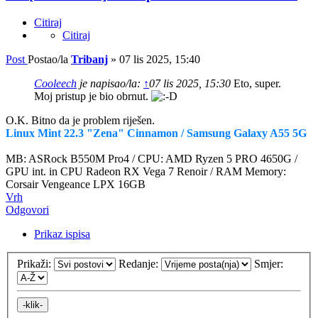
Citiraj
Citiraj
Post
Postao/la
Tribanj
»
07 lis 2025, 15:40
Cooleech
je napisao/la:
↑
07 lis 2025, 15:30
Eto, super.
Moj pristup je bio obrnut.
O.K. Bitno da je problem riješen.
Linux Mint 22.3 "Zena" Cinnamon / Samsung Galaxy A55 5G
MB: ASRock B550M Pro4 / CPU: AMD Ryzen 5 PRO 4650G /
GPU int. in CPU Radeon RX Vega 7 Renoir / RAM Memory:
Corsair Vengeance LPX 16GB
Vrh
Odgovori
Prikaz ispisa
Prikaži:
Redanje:
Smjer: