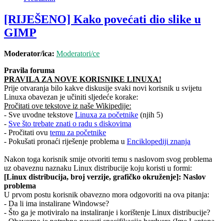
[RIJEŠENO] Kako povećati dio slike u
GIMP
Moderator/ica:
Moderatori/ce
Pravila foruma
PRAVILA ZA NOVE KORISNIKE LINUXA!
Prije otvaranja bilo kakve diskusije svaki novi korisnik u svijetu
Linuxa obavezan je učiniti sljedeće korake:
Pročitati ove tekstove iz naše Wikipedije:
- Sve uvodne tekstove
Linuxa za početnike
(njih 5)
-
Sve što trebate znati o radu s diskovima
- Pročitati ovu
temu za početnike
- Pokušati pronaći riješenje problema u
Enciklopediji znanja
Nakon toga korisnik smije otvoriti temu s naslovom svog problema
uz obaveznu naznaku Linux distribucije koju koristi u formi:
[Linux distribucija, broj verzije, grafičko okruženje]: Naslov
problema
U prvom postu korisnik obavezno mora odgovoriti na ova pitanja:
- Da li ima instalirane Windowse?
- Što ga je motiviralo na instaliranje i korištenje Linux distribucije?