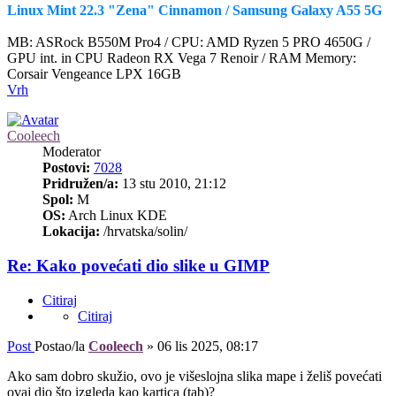
Linux Mint 22.3 "Zena" Cinnamon / Samsung Galaxy A55 5G
MB: ASRock B550M Pro4 / CPU: AMD Ryzen 5 PRO 4650G /
GPU int. in CPU Radeon RX Vega 7 Renoir / RAM Memory:
Corsair Vengeance LPX 16GB
Vrh
Cooleech
Moderator
Postovi:
7028
Pridružen/a:
13 stu 2010, 21:12
Spol:
M
OS:
Arch Linux KDE
Lokacija:
/hrvatska/solin/
Re: Kako povećati dio slike u GIMP
Citiraj
Citiraj
Post
Postao/la
Cooleech
»
06 lis 2025, 08:17
Ako sam dobro skužio, ovo je višeslojna slika mape i želiš povećati
ovaj dio što izgleda kao kartica (tab)?