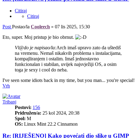
Citiraj
Citiraj
Post
Postao/la
Cooleech
»
07 lis 2025, 15:30
Eto, super. Moj pristup je bio obrnut.
Vl@do je napisao/la:
Arch imaš upravo zato da uštediš
na vremenu. Nemaš nikakvih problema s instalacijama,
kompajliranjem i ostalim. Imaš jednostavno
funkcionalan i stabilan, uvijek najsvježiji OS, a osim
toga je sexy i cool do neba.
I've seen some idiots back in my time, but you man... you're special!
Vrh
Tribanj
Postovi:
156
Pridružen/a:
25 kol 2024, 20:38
Spol:
M
OS:
Linux Mint 22.2 Cinnamon
Re: [RIJEŠENO] Kako povećati dio slike u GIMP