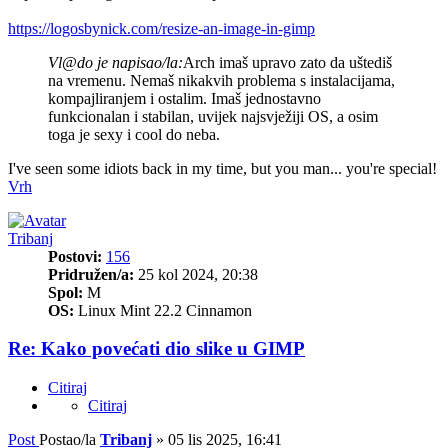
https://logosbynick.com/resize-an-image-in-gimp
Vl@do je napisao/la:
Arch imaš upravo zato da uštediš
na vremenu. Nemaš nikakvih problema s instalacijama,
kompajliranjem i ostalim. Imaš jednostavno
funkcionalan i stabilan, uvijek najsvježiji OS, a osim
toga je sexy i cool do neba.
I've seen some idiots back in my time, but you man... you're special!
Vrh
Tribanj
Postovi:
156
Pridružen/a:
25 kol 2024, 20:38
Spol:
M
OS:
Linux Mint 22.2 Cinnamon
Re: Kako povećati dio slike u GIMP
Citiraj
Citiraj
Post
Postao/la
Tribanj
»
05 lis 2025, 16:41