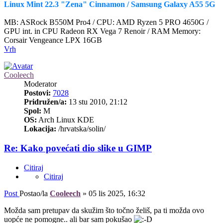
Linux Mint 22.3 "Zena" Cinnamon / Samsung Galaxy A55 5G
MB: ASRock B550M Pro4 / CPU: AMD Ryzen 5 PRO 4650G /
GPU int. in CPU Radeon RX Vega 7 Renoir / RAM Memory:
Corsair Vengeance LPX 16GB
Vrh
Cooleech
Moderator
Postovi:
7028
Pridružen/a:
13 stu 2010, 21:12
Spol:
M
OS:
Arch Linux KDE
Lokacija:
/hrvatska/solin/
Re: Kako povećati dio slike u GIMP
Citiraj
Citiraj
Post
Postao/la
Cooleech
»
05 lis 2025, 16:32
Možda sam pretupav da skužim što točno želiš, pa ti možda ovo
uopće ne pomogne.. ali bar sam pokušao