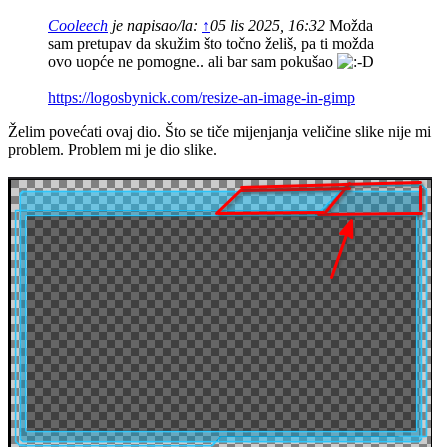
Cooleech
je napisao/la:
↑
05 lis 2025, 16:32
Možda
sam pretupav da skužim što točno želiš, pa ti možda
ovo uopće ne pomogne.. ali bar sam pokušao
https://logosbynick.com/resize-an-image-in-gimp
Želim povećati ovaj dio. Što se tiče mijenjanja veličine slike nije mi
problem. Problem mi je dio slike.