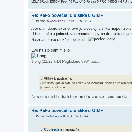
MB: ASRock B550M Pro4 / CPU: AMD Ryzen 5 PRO 4650G / GPU int.
Re: Kako povećati dio slike u GIMP
P
Postao/la
Cooleech
»
06 lis 2025, 08:17
o
s
Ako sam dobro skužio, ovo je višeslojna slika mape i želiš 
t
U tom slučaju jednostavno napravi copy-paste dijela sloja koj
Ne znam kako drukčije objasniti.
Evo na što sam mislio:
1.png (21.22 KiB) Pogledano 9704 puta.
Vl@do je napisao/la:
Arch imaš upravo zato da uštediš na vremenu. Nemaš nikakvih problem
je sexy i cool do neba.
I've seen some idiots back in my time, but you man... you're special!
Re: Kako povećati dio slike u GIMP
P
Postao/la
Tribanj
»
06 lis 2025, 15:54
o
s
t
Cooleech
je napisao/la:
↑