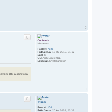
V
r
h
Cooleech
Moderator
Postovi:
7028
Pridružen/a:
13 stu 2010, 21:12
Spol:
M
OS:
Arch Linux KDE
Lokacija:
/hrvatska/solin/
svježiji OS, a osim toga
V
r
h
Tribanj
Postovi:
156
Pridružen/a:
25 kol 2024, 20:38