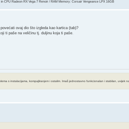
 in CPU Radeon RX Vega 7 Renoir / RAM Memory: Corsair Vengeance LPX 16GB
povećati ovaj dio što izgleda kao kartica (tab)?
i ti paše na veličinu tj. duljinu koja ti paše.
a s instalacijama, kompajliranjem i ostalim. Imaš jednostavno funkcionalan i stabilan, uvijek naj