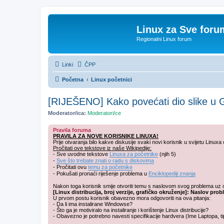
Linux za Sve foru
Regionalni Linux forum
Linki
ČPP
Početna
Linux početnici
[RIJEŠENO] Kako povećati dio slike u
Moderator/ica:
Moderatori/ce
Pravila foruma
PRAVILA ZA NOVE KORISNIKE LINUXA!
Prije otvaranja bilo kakve diskusije svaki novi korisnik u svijetu Linuxa
Pročitati ove tekstove iz naše Wikipedije:
- Sve uvodne tekstove
Linuxa za početnike
(njih 5)
-
Sve što trebate znati o radu s diskovima
- Pročitati ovu
temu za početnike
- Pokušati pronaći riješenje problema u
Enciklopediji znanja
Nakon toga korisnik smije otvoriti temu s naslovom svog problema uz ob
[Linux distribucija, broj verzije, grafičko okruženje]: Naslov pro
U prvom postu korisnik obavezno mora odgovoriti na ova pitanja:
- Da li ima instalirane Windowse?
- Što ga je motiviralo na instaliranje i korištenje Linux distribucije?
- Obavezno je potrebno navesti specifikacije hardvera (Ime Laptopa, ti