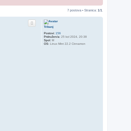
7 postova • Stranica:
1
/
1
.
Tribanj
Postovi:
156
Pridružen/a:
25 kol 2024, 20:38
Spol:
M
OS:
Linux Mint 22.2 Cinnamon