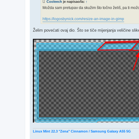
Cooleech
je napisao/la:
↑
Možda sam pretupav da skužim što točno želiš, pa ti mo
https://logosbynick.com/resize-an-image-in-gimp
Želim povećati ovaj dio. Što se tiče mijenjanja veličine slik
Linux Mint 22.3 "Zena" Cinnamon / Samsung Galaxy A55 5G