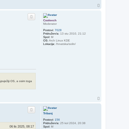
V
r
h
Cooleech
Moderator
Postovi:
7028
Pridružen/a:
13 stu 2010, 21:12
Spol:
M
OS:
Arch Linux KDE
Lokacija:
/hrvatska/solin/
svježiji OS, a osim toga
V
r
h
Tribanj
Postovi:
156
Pridružen/a:
25 kol 2024, 20:38
06 lis 2025, 08:17
Spol:
M