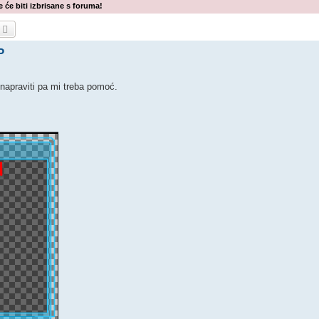
 će biti izbrisane s foruma!
etražnik
Napredno pretraživanje
P
napraviti pa mi treba pomoć.