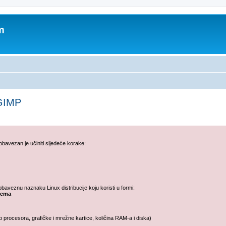
m
 GIMP
 obavezan je učiniti sljedeće korake:
aveznu naznaku Linux distribucije koju koristi u formi:
blema
p procesora, grafičke i mrežne kartice, količina RAM-a i diska)