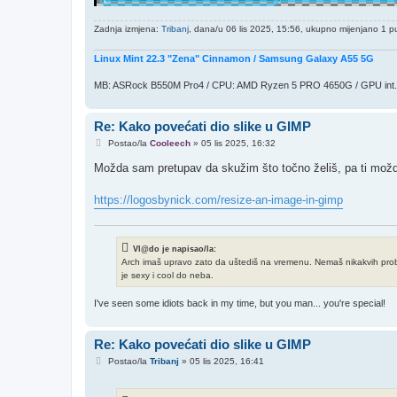
Zadnja izmjena:
Tribanj
, dana/u 06 lis 2025, 15:56, ukupno mijenjano 1 pu
Linux Mint 22.3 "Zena" Cinnamon / Samsung Galaxy A55 5G
MB: ASRock B550M Pro4 / CPU: AMD Ryzen 5 PRO 4650G / GPU int.
Re: Kako povećati dio slike u GIMP
P
Postao/la
Cooleech
»
05 lis 2025, 16:32
o
s
Možda sam pretupav da skužim što točno želiš, pa ti mo
t
https://logosbynick.com/resize-an-image-in-gimp
Vl@do je napisao/la:
Arch imaš upravo zato da uštediš na vremenu. Nemaš nikakvih problem
je sexy i cool do neba.
I've seen some idiots back in my time, but you man... you're special!
Re: Kako povećati dio slike u GIMP
P
Postao/la
Tribanj
»
05 lis 2025, 16:41
o
s
t