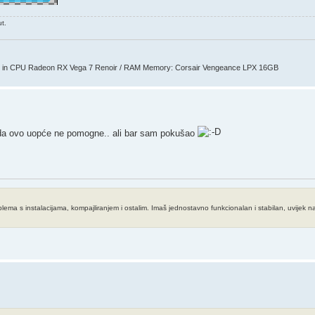
t.
 in CPU Radeon RX Vega 7 Renoir / RAM Memory: Corsair Vengeance LPX 16GB
žda ovo uopće ne pomogne.. ali bar sam pokušao
a s instalacijama, kompajliranjem i ostalim. Imaš jednostavno funkcionalan i stabilan, uvijek naj