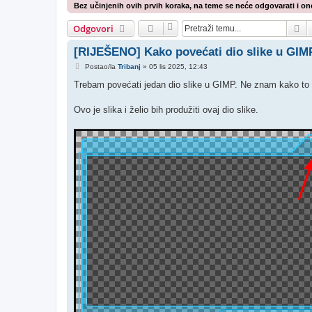
Bez učinjenih ovih prvih koraka, na teme se neće odgovarati i one
Pr
Odgovori
[RIJEŠENO] Kako povećati dio slike u GIM
P
Postao/la
Tribanj
»
05 lis 2025, 12:43
o
s
Trebam povećati jedan dio slike u GIMP. Ne znam kako to 
t
Ovo je slika i želio bih produžiti ovaj dio slike.