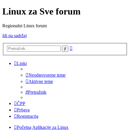
Linux za Sve forum
Regionalni Linux forum
Idi na sadržaj
Napredno
Pretražnik
pretraživanje
Linki
Neodgovorene teme
Aktivne teme
Pretražnik
ČPP
Prijava
Registracija
Početna
Aplikacije za Linux