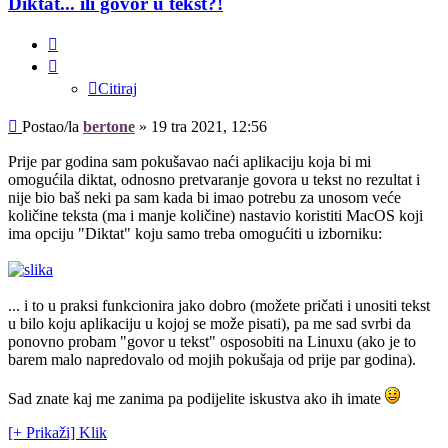
Diktat... ili govor u tekst?!
Citiraj
Citiraj
Post
Postao/la
bertone
»
19 tra 2021, 12:56
Prije par godina sam pokušavao naći aplikaciju koja bi mi
omogućila diktat, odnosno pretvaranje govora u tekst no rezultat i
nije bio baš neki pa sam kada bi imao potrebu za unosom veće
količine teksta (ma i manje količine) nastavio koristiti MacOS koji
ima opciju "Diktat" koju samo treba omogućiti u izborniku:
... i to u praksi funkcionira jako dobro (možete pričati i unositi tekst
u bilo koju aplikaciju u kojoj se može pisati), pa me sad svrbi da
ponovno probam "govor u tekst" osposobiti na Linuxu (ako je to
barem malo napredovalo od mojih pokušaja od prije par godina).
Sad znate kaj me zanima pa podijelite iskustva ako ih imate
[+ Prikaži] Klik