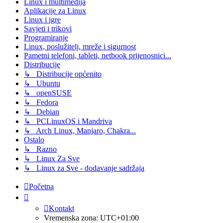
Linux i multimedija
Aplikacije za Linux
Linux i igre
Savjeti i trikovi
Programiranje
Linux, poslužitelj, mreže i sigurnost
Pametni telefoni, tableti, netbook prijenosnici...
Distribucije
↳ Distribucije općenito
↳ Ubuntu
↳ openSUSE
↳ Fedora
↳ Debian
↳ PCLinuxOS i Mandriva
↳ Arch Linux, Manjaro, Chakra...
Ostalo
↳ Razno
↳ Linux Za Sve
↳ Linux za Sve - dodavanje sadržaja
Početna
Kontakt
Vremenska zona:
UTC+01:00