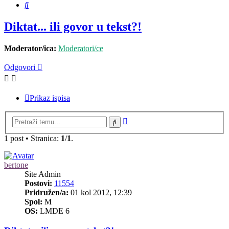
Pretražnik
Diktat... ili govor u tekst?!
Moderator/ica:
Moderatori/ce
Odgovori
Prikaz ispisa
Napredno
Pretražnik
pretraživanje
1 post • Stranica:
1
/
1
.
bertone
Site Admin
Postovi:
11554
Pridružen/a:
01 kol 2012, 12:39
Spol:
M
OS:
LMDE 6