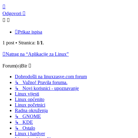
Vrh
Odgovori
Prikaz ispisa
1 post • Stranica:
1
/
1
.
Natrag na “Aplikacije za Linux”
Forum(o)Bir
Dobrodošli na linuxzasve.com forum
↳ Važno! Pravila foruma.
↳ Novi korisnici - upoznavanje
Linux vijesti
Linux općenito
Linux početnici
Radna okruženja
↳ GNOME
↳ KDE
↳ Ostalo
Linux i hardver