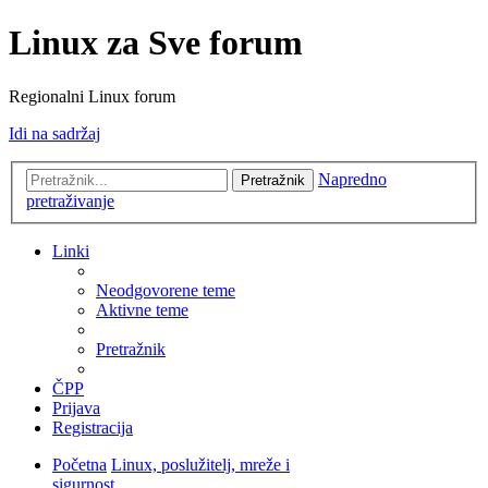
Linux za Sve forum
Regionalni Linux forum
Idi na sadržaj
Napredno
Pretražnik
pretraživanje
Linki
Neodgovorene teme
Aktivne teme
Pretražnik
ČPP
Prijava
Registracija
Početna
Linux, poslužitelj, mreže i
sigurnost