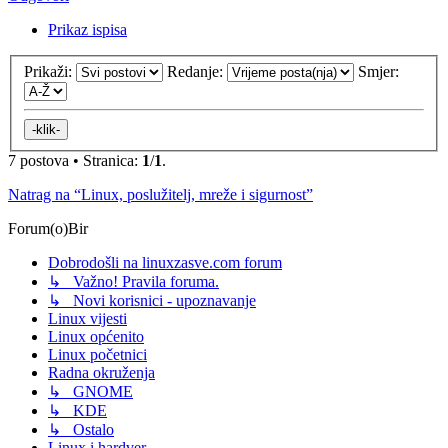
Prikaz ispisa
Prikaži:
Redanje:
Smjer:
7 postova • Stranica:
1
/
1
.
Natrag na “Linux, poslužitelj, mreže i sigurnost”
Forum(o)Bir
Dobrodošli na linuxzasve.com forum
↳ Važno! Pravila foruma.
↳ Novi korisnici - upoznavanje
Linux vijesti
Linux općenito
Linux početnici
Radna okruženja
↳ GNOME
↳ KDE
↳ Ostalo
Linux i hardver