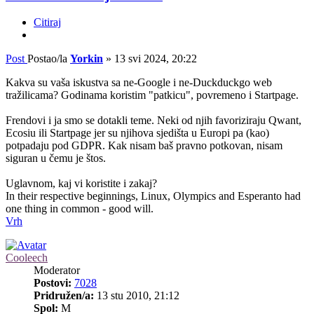
Citiraj
Post
Postao/la
Yorkin
»
13 svi 2024, 20:22
Kakva su vaša iskustva sa ne-Google i ne-Duckduckgo web
tražilicama? Godinama koristim "patkicu", povremeno i Startpage.
Frendovi i ja smo se dotakli teme. Neki od njih favoriziraju Qwant,
Ecosiu ili Startpage jer su njihova sjedišta u Europi pa (kao)
potpadaju pod GDPR. Kak nisam baš pravno potkovan, nisam
siguran u čemu je štos.
Uglavnom, kaj vi koristite i zakaj?
In their respective beginnings, Linux, Olympics and Esperanto had
one thing in common - good will.
Vrh
Cooleech
Moderator
Postovi:
7028
Pridružen/a:
13 stu 2010, 21:12
Spol:
M