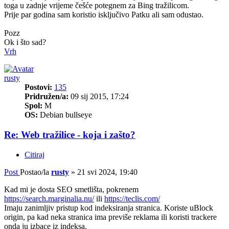
toga u zadnje vrijeme češće potegnem za Bing tražilicom.
Prije par godina sam koristio isključivo Patku ali sam odustao.
Pozz
Ok i što sad?
Vrh
rusty
Postovi:
135
Pridružen/a:
09 sij 2015, 17:24
Spol:
M
OS:
Debian bullseye
Re: Web tražilice - koja i zašto?
Citiraj
Post
Postao/la
rusty
»
21 svi 2024, 19:40
Kad mi je dosta SEO smetlišta, pokrenem
https://search.marginalia.nu/
ili
https://teclis.com/
Imaju zanimljiv pristup kod indeksiranja stranica. Koriste uBlock
origin, pa kad neka stranica ima previše reklama ili koristi trackere
onda ju izbace iz indeksa.