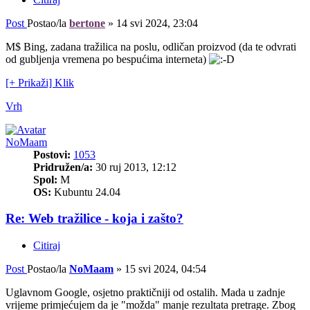
Post
Postao/la
bertone
»
14 svi 2024, 23:04
M$ Bing, zadana tražilica na poslu, odličan proizvod (da te odvrati
od gubljenja vremena po bespućima interneta)
[+ Prikaži] Klik
Vrh
NoMaam
Postovi:
1053
Pridružen/a:
30 ruj 2013, 12:12
Spol:
M
OS:
Kubuntu 24.04
Re: Web tražilice - koja i zašto?
Citiraj
Post
Postao/la
NoMaam
»
15 svi 2024, 04:54
Uglavnom Google, osjetno praktičniji od ostalih. Mada u zadnje
vrijeme primjećujem da je "možda" manje rezultata pretrage. Zbog