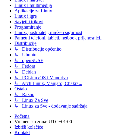
Linux i multimedija
Aplikacije za Linux
Linux i igre
Savjeti i trikovi
Programiranje
Linux, poslužitelj, mreže i sigurnost
Pametni telefoni, tableti, netbook prijenosnici...
Distribucije
↳ Distribucije općenito
↳ Ubuntu
↳ openSUSE
↳ Fedora
↳ Debian
↳ PCLinuxOS i Mandriva
↳ Arch Linux, Manjaro, Chakra...
Ostalo
↳ Razno
↳ Linux Za Sve
↳ Linux za Sve - dodavanje sadržaja
Početna
Vremenska zona:
UTC+01:00
Izbriši kolačiće
Kontakt