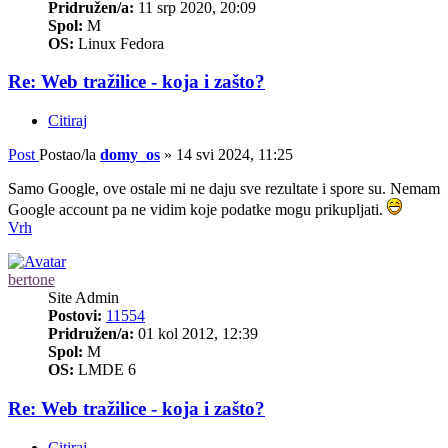
Pridružen/a:
11 srp 2020, 20:09
Spol:
M
OS:
Linux Fedora
Re: Web tražilice - koja i zašto?
Citiraj
Post
Postao/la
domy_os
»
14 svi 2024, 11:25
Samo Google, ove ostale mi ne daju sve rezultate i spore su. Nemam
Google account pa ne vidim koje podatke mogu prikupljati.
Vrh
bertone
Site Admin
Postovi:
11554
Pridružen/a:
01 kol 2012, 12:39
Spol:
M
OS:
LMDE 6
Re: Web tražilice - koja i zašto?
Citiraj