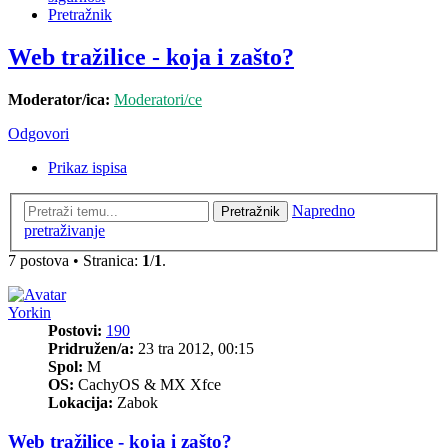
Pretražnik
Web tražilice - koja i zašto?
Moderator/ica:
Moderatori/ce
Odgovori
Prikaz ispisa
Napredno
Pretražnik
pretraživanje
7 postova • Stranica:
1
/
1
.
Yorkin
Postovi:
190
Pridružen/a:
23 tra 2012, 00:15
Spol:
M
OS:
CachyOS & MX Xfce
Lokacija:
Zabok
Web tražilice - koja i zašto?