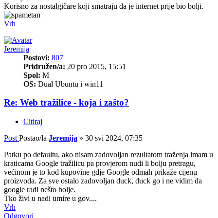
Korisno za nostalgičare koji smatraju da je internet prije bio bolji.
Vrh
Jeremija
Postovi:
807
Pridružen/a:
20 pro 2015, 15:51
Spol:
M
OS:
Dual Ubuntu i win11
Re: Web tražilice - koja i zašto?
Citiraj
Post
Postao/la
Jeremija
»
30 svi 2024, 07:35
Patku po defaultu, ako nisam zadovoljan rezultatom traženja imam u
kraticama Google tražilicu pa provjerom nudi li bolju pretragu,
većinom je to kod kupovine gdje Google odmah prikaže cijenu
proizvoda. Za sve ostalo zadovoljan duck, duck go i ne vidim da
google radi nešto bolje.
Tko živi u nadi umire u gov....
Vrh
Odgovori