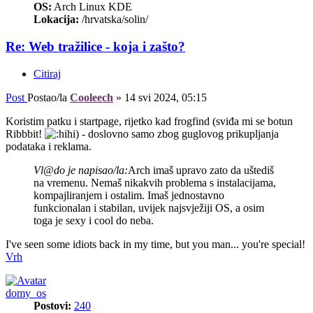
OS:
Arch Linux KDE
Lokacija:
/hrvatska/solin/
Re: Web tražilice - koja i zašto?
Citiraj
Post
Postao/la
Cooleech
»
14 svi 2024, 05:15
Koristim patku i startpage, rijetko kad frogfind (sviđa mi se botun
Ribbbit!
) - doslovno samo zbog guglovog prikupljanja
podataka i reklama.
Vl@do je napisao/la:
Arch imaš upravo zato da uštediš
na vremenu. Nemaš nikakvih problema s instalacijama,
kompajliranjem i ostalim. Imaš jednostavno
funkcionalan i stabilan, uvijek najsvježiji OS, a osim
toga je sexy i cool do neba.
I've seen some idiots back in my time, but you man... you're special!
Vrh
domy_os
Postovi:
240