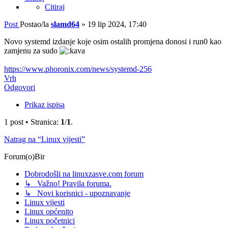
Citiraj
Post
Postao/la
slamd64
»
19 lip 2024, 17:40
Novo systemd izdanje koje osim ostalih promjena donosi i run0 kao
zamjenu za sudo
https://www.phoronix.com/news/systemd-256
Vrh
Odgovori
Prikaz ispisa
1 post • Stranica:
1
/
1
.
Natrag na “Linux vijesti”
Forum(o)Bir
Dobrodošli na linuxzasve.com forum
↳ Važno! Pravila foruma.
↳ Novi korisnici - upoznavanje
Linux vijesti
Linux općenito
Linux početnici