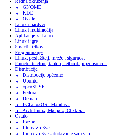
Radna okruženja
↳ GNOME
↳ KDE
↳ Ostalo
Linux i hardver
Linux i multimedija
Aplikacije za Linux
Linux i igre
Savjeti i trikovi
Programiranje
Linux, poslužitelj, mreže i sigurnost
Pametni telefoni, tableti, netbook prijenosnici...
Distribucije
↳ Distribucije općenito
↳ Ubuntu
↳ openSUSE
↳ Fedora
↳ Debian
↳ PCLinuxOS i Mandriva
↳ Arch Linux, Manjaro, Chakra...
Ostalo
↳ Razno
↳ Linux Za Sve
↳ Linux za Sve - dodavanje sadržaja