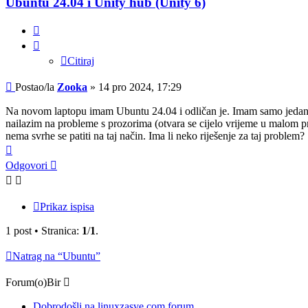
Ubuntu 24.04 i Unity hub (Unity 6)
Citiraj
Citiraj
Post
Postao/la
Zooka
»
14 pro 2024, 17:29
Na novom laptopu imam Ubuntu 24.04 i odličan je. Imam samo jedan pro
nailazim na probleme s prozorima (otvara se cijelo vrijeme u malom p
nema svrhe se patiti na taj način. Ima li neko riješenje za taj problem?
Vrh
Odgovori
Prikaz ispisa
1 post • Stranica:
1
/
1
.
Natrag na “Ubuntu”
Forum(o)Bir
Dobrodošli na linuxzasve.com forum