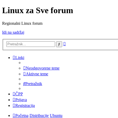
Linux za Sve forum
Regionalni Linux forum
Idi na sadržaj
Napredno
Pretražnik
pretraživanje
Linki
Neodgovorene teme
Aktivne teme
Pretražnik
ČPP
Prijava
Registracija
Početna
Distribucije
Ubuntu