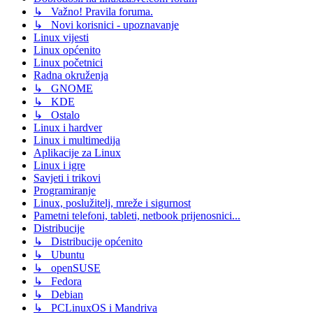
↳ Važno! Pravila foruma.
↳ Novi korisnici - upoznavanje
Linux vijesti
Linux općenito
Linux početnici
Radna okruženja
↳ GNOME
↳ KDE
↳ Ostalo
Linux i hardver
Linux i multimedija
Aplikacije za Linux
Linux i igre
Savjeti i trikovi
Programiranje
Linux, poslužitelj, mreže i sigurnost
Pametni telefoni, tableti, netbook prijenosnici...
Distribucije
↳ Distribucije općenito
↳ Ubuntu
↳ openSUSE
↳ Fedora
↳ Debian
↳ PCLinuxOS i Mandriva