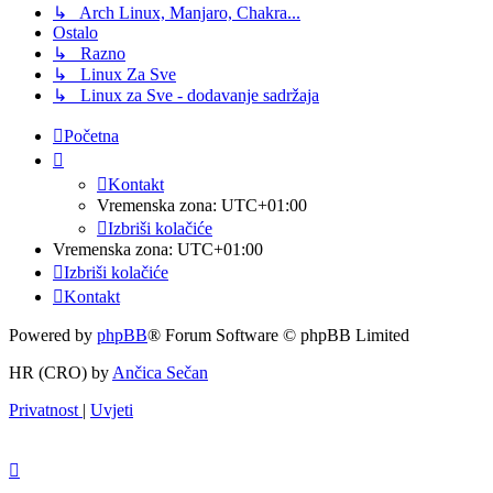
↳ Arch Linux, Manjaro, Chakra...
Ostalo
↳ Razno
↳ Linux Za Sve
↳ Linux za Sve - dodavanje sadržaja
Početna
Kontakt
Vremenska zona:
UTC+01:00
Izbriši kolačiće
Vremenska zona:
UTC+01:00
Izbriši kolačiće
Kontakt
Powered by
phpBB
® Forum Software © phpBB Limited
HR (CRO) by
Ančica Sečan
Privatnost
|
Uvjeti