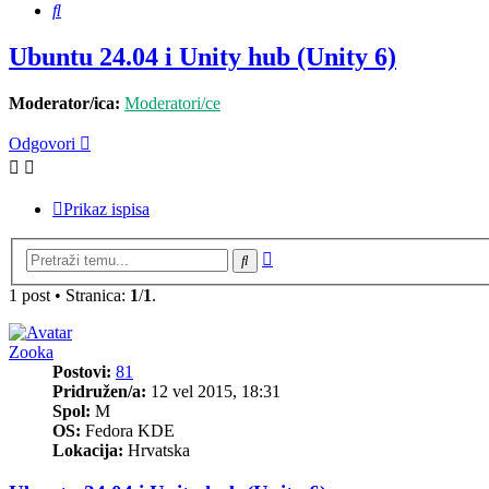
Pretražnik
Ubuntu 24.04 i Unity hub (Unity 6)
Moderator/ica:
Moderatori/ce
Odgovori
Prikaz ispisa
Napredno
Pretražnik
pretraživanje
1 post • Stranica:
1
/
1
.
Zooka
Postovi:
81
Pridružen/a:
12 vel 2015, 18:31
Spol:
M
OS:
Fedora KDE
Lokacija:
Hrvatska