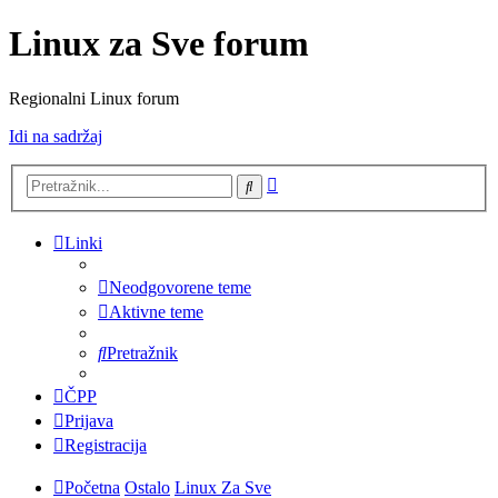
Linux za Sve forum
Regionalni Linux forum
Idi na sadržaj
Napredno
Pretražnik
pretraživanje
Linki
Neodgovorene teme
Aktivne teme
Pretražnik
ČPP
Prijava
Registracija
Početna
Ostalo
Linux Za Sve