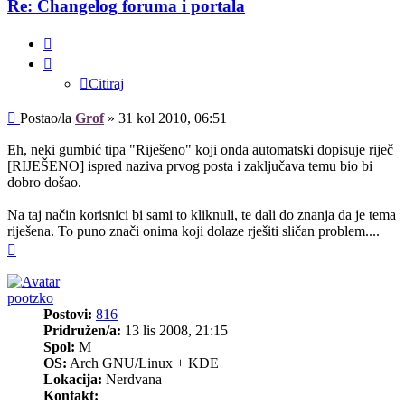
Re: Changelog foruma i portala
Citiraj
Citiraj
Post
Postao/la
Grof
»
31 kol 2010, 06:51
Eh, neki gumbić tipa "Riješeno" koji onda automatski dopisuje riječ
[RIJEŠENO] ispred naziva prvog posta i zaključava temu bio bi
dobro došao.
Na taj način korisnici bi sami to kliknuli, te dali do znanja da je tema
riješena. To puno znači onima koji dolaze rješiti sličan problem....
Vrh
pootzko
Postovi:
816
Pridružen/a:
13 lis 2008, 21:15
Spol:
M
OS:
Arch GNU/Linux + KDE
Lokacija:
Nerdvana
Kontakt: