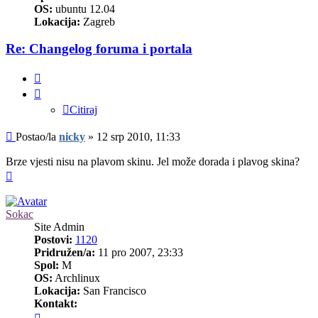
OS:
ubuntu 12.04
Lokacija:
Zagreb
Re: Changelog foruma i portala
Citiraj
Citiraj
Post
Postao/la
nicky
»
12 srp 2010, 11:33
Brze vjesti nisu na plavom skinu. Jel može dorada i plavog skina?
Vrh
Sokac
Site Admin
Postovi:
1120
Pridružen/a:
11 pro 2007, 23:33
Spol:
M
OS:
Archlinux
Lokacija:
San Francisco
Kontakt:
Kontaktiraj