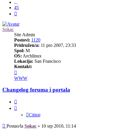
...
45
Sljedeća
Sokac
Site Admin
Postovi:
1120
Pridružen/a:
11 pro 2007, 23:33
Spol:
M
OS:
Archlinux
Lokacija:
San Francisco
Kontakt:
Kontaktiraj
korisnika/cu
WWW
Sokac
Changelog foruma i portala
Citiraj
Citiraj
Post
Postao/la
Sokac
»
10 srp 2010, 11:14