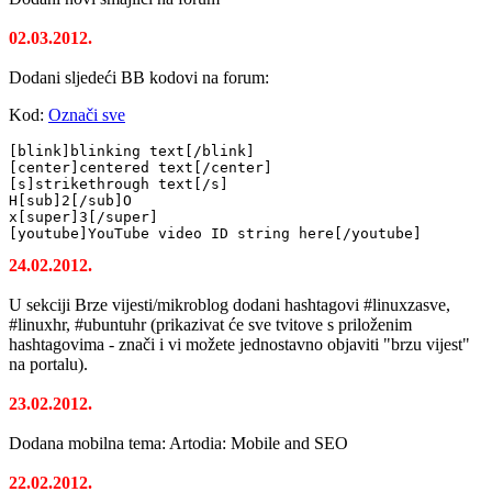
02.03.2012.
Dodani sljedeći BB kodovi na forum:
Kod:
Označi sve
[blink]blinking text[/blink]

[center]centered text[/center]

[s]strikethrough text[/s]

H[sub]2[/sub]O

x[super]3[/super]

[youtube]YouTube video ID string here[/youtube]
24.02.2012.
U sekciji Brze vijesti/mikroblog dodani hashtagovi #linuxzasve,
#linuxhr, #ubuntuhr (prikazivat će sve tvitove s priloženim
hashtagovima - znači i vi možete jednostavno objaviti "brzu vijest"
na portalu).
23.02.2012.
Dodana mobilna tema: Artodia: Mobile and SEO
22.02.2012.