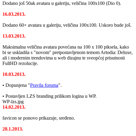
Dodano još 50ak avatara u galeriju, veličina 100x100 (Dio 0).
16.03.2013.
Dodano 60+ avatara u galeriju, veličina 100x100. Uskoro bude još.
13.03.2013.
Maksimalna veličina avatara povećana na 100 x 100 piksela, kako
bi se uskladila s "novom" pretpostavljenom temom Artodia: Deluxe,
ali i modernim trendovima u web dizajnu te sveopćoj prisutnosti
FullHD rezolucije.
10.03.2013.
• Dopunjena "
Pravila foruma
".
• Postavljen LZS branding prilikom logina u WP.
WP-lzs.jpg
14.02.2013.
favicon se ponovo prikazuje, sređeno.
28.1.2013.