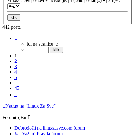
Prikaži:
Redanje:
Smjer:
442 posta
Stranica:
1
/
45
.
Idi na stranicu...:
1
2
3
4
5
...
45
Sljedeća
Natrag na “Linux Za Sve”
Forum(o)Bir
Dobrodošli na linuxzasve.com forum
↳ Važno! Pravila foruma.