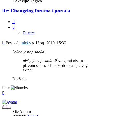
Lokacija:
Zagreb
Re: Changelog foruma i portala
Citiraj
Citiraj
Post
Postao/la
nicky
»
13 srp 2010, 15:30
Sokac je napisao/la:
nicky je napisao/la:
Brze vjesti nisu na
plavom skinu. Jel može dorada i plavog
skina?
Riješeno
Like
Vrh
Suko
Site Admin