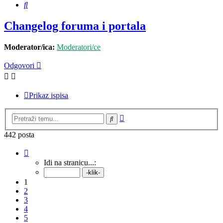
Pretražnik
Changelog foruma i portala
Moderator/ica:
Moderatori/ce
Odgovori
Prikaz ispisa
Napredno
Pretražnik
pretraživanje
442 posta
Stranica:
1
/
45
.
Idi na stranicu...:
1
2
3
4
5