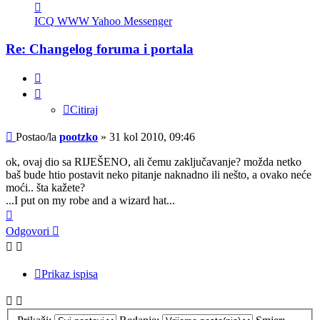
Kontaktiraj
korisnika/cu
ICQ
WWW
Yahoo Messenger
pootzko
Re: Changelog foruma i portala
Citiraj
Citiraj
Post
Postao/la
pootzko
»
31 kol 2010, 09:46
ok, ovaj dio sa RIJEŠENO, ali čemu zaključavanje? možda netko
baš bude htio postavit neko pitanje naknadno ili nešto, a ovako neće
moći.. šta kažete?
...I put on my robe and a wizard hat...
Vrh
Odgovori
Prikaz ispisa