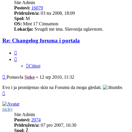
Site Admin
Postovi:
16079
Pridružen/a:
03 tra 2008, 18:09
Spol:
M
OS:
Mint 17 Cinnamon
Lokacija:
Svugdi me ima. Slavonija uglavnom.
Re: Changelog foruma i portala
Citiraj
Citiraj
Post
Postao/la
Suko
»
12 srp 2010, 11:32
Evo i ja promijenuo skin na Forumu da mogu gledati.
Vrh
nicky
Site Admin
Postovi:
2074
Pridružen/a:
07 pro 2007, 16:30
Spol:
Ž