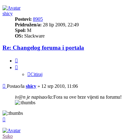
shicy
Postovi:
8905
Pridružen/a:
28 lip 2009, 22:49
Spol:
M
OS:
Slackware
Re: Changelog foruma i portala
Citiraj
Citiraj
Post
Postao/la
shicy
»
12 srp 2010, 11:06
iv@n je napisao/la:
Fora su ove brze vijesti na forumu!
Vrh
Suko