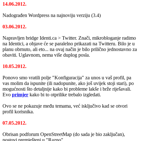
14.06.2012.
Nadograđen Wordpress na najnoviju verziju (3.4)
03.06.2012.
Napravljen bridge Identi.ca > Twitter. Znači, mikrobloganje radimo
na Identici, a objave će se paralelno prikazati na Twitteru. Bilo je u
planu obrnuto, ali eto... na ovaj način je bilo prilično jednostavno za
obaviti. Uglavnom, nema više duplog posla.
10.05.2012.
Ponovo smo vratili polje "Konfiguracija" za unos u vaš profil, pa
vas molim da ispunite (ili nadopunite, ako još uvijek stoji stari), po
mogućnosti što detaljnije kako bi probleme lakše i brže riješavali.
Evo
primjer
kako bi to otprilike trebalo izgledati.
Ovo se ne pokazuje među temama, već isključivo kad se otvori
profil korisnika.
07.05.2012.
Obrisan podforum OpenStreetMap (do sada je bio zaključan),
postovi premješteni u "Razno".