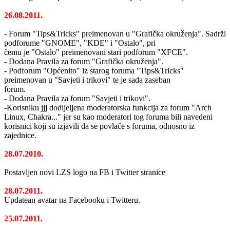
26.08.2011.
- Forum "Tips&Tricks" preimenovan u "Grafička okruženja". Sadrži
podforume "GNOME", "KDE" i "Ostalo", pri
čemu je "Ostalo" preimenovani stari podforum "XFCE".
- Dodana Pravila za forum "Grafička okruženja".
- Podforum "Općenito" iz starog foruma "Tips&Tricks"
preimenovan u "Savjeti i trikovi" te je sada zaseban
forum.
- Dodana Pravila za forum "Savjeti i trikovi".
-Korisniku jjj dodijeljena moderatorska funkcija za forum "Arch
Linux, Chakra..." jer su kao moderatori tog foruma bili navedeni
korisnici koji su izjavili da se povlače s foruma, odnosno iz
zajednice.
28.07.2010.
Postavljen novi LZS logo na FB i Twitter stranice
28.07.2011.
Updatean avatar na Facebooku i Twitteru.
25.07.2011.