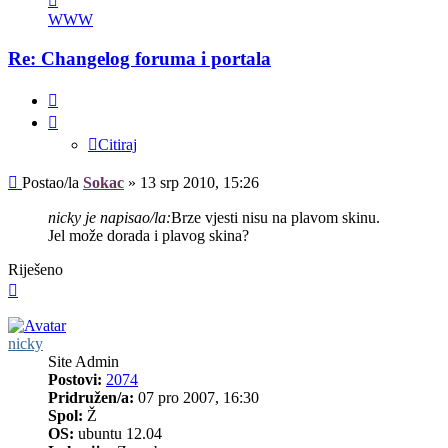
korisnika/cu
WWW
Sokac
Re: Changelog foruma i portala
Citiraj
Citiraj
Post
Postao/la
Sokac
»
13 srp 2010, 15:26
nicky je napisao/la:
Brze vjesti nisu na plavom skinu.
Jel može dorada i plavog skina?
Riješeno
Vrh
nicky
Site Admin
Postovi:
2074
Pridružen/a:
07 pro 2007, 16:30
Spol:
Ž
OS:
ubuntu 12.04