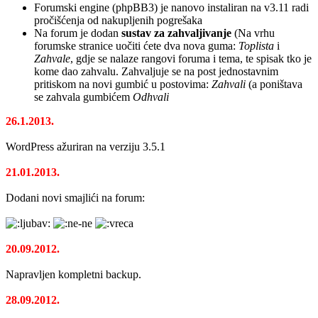
Forumski engine (phpBB3) je nanovo instaliran na v3.11 radi
pročišćenja od nakupljenih pogrešaka
Na forum je dodan
sustav za zahvaljivanje
(Na vrhu
forumske stranice uočiti ćete dva nova guma:
Toplista
i
Zahvale
, gdje se nalaze rangovi foruma i tema, te spisak tko je
kome dao zahvalu. Zahvaljuje se na post jednostavnim
pritiskom na novi gumbić u postovima:
Zahvali
(a poništava
se zahvala gumbićem
Odhvali
26.1.2013.
WordPress ažuriran na verziju 3.5.1
21.01.2013.
Dodani novi smajlići na forum:
20.09.2012.
Napravljen kompletni backup.
28.09.2012.