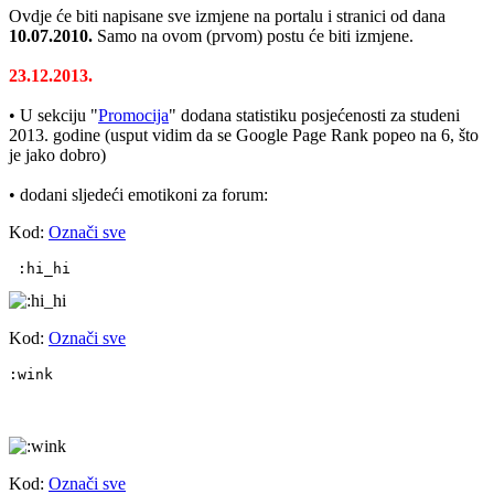
Ovdje će biti napisane sve izmjene na portalu i stranici od dana
10.07.2010.
Samo na ovom (prvom) postu će biti izmjene.
23.12.2013.
• U sekciju "
Promocija
" dodana statistiku posjećenosti za studeni
2013. godine (usput vidim da se Google Page Rank popeo na 6, što
je jako dobro)
• dodani sljedeći emotikoni za forum:
Kod:
Označi sve
 :hi_hi
Kod:
Označi sve
:wink
Kod:
Označi sve