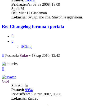
Postovi:
16079
Pridružen/a:
03 tra 2008, 18:09
Spol:
M
OS:
Mint 17 Cinnamon
Lokacija:
Svugdi me ima. Slavonija uglavnom.
Re: Changelog foruma i portala
Citiraj
Citiraj
Post
Postao/la
Suko
»
13 srp 2010, 15:42
Vrh
Grof
Site Admin
Postovi:
9954
Pridružen/a:
04 pro 2007, 08:00
Lokacija:
Zagreb