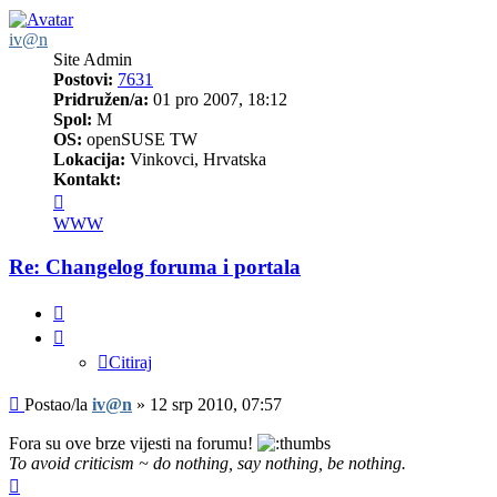
iv@n
Site Admin
Postovi:
7631
Pridružen/a:
01 pro 2007, 18:12
Spol:
M
OS:
openSUSE TW
Lokacija:
Vinkovci, Hrvatska
Kontakt:
Kontaktiraj
korisnika/cu
WWW
iv@n
Re: Changelog foruma i portala
Citiraj
Citiraj
Post
Postao/la
iv@n
»
12 srp 2010, 07:57
Fora su ove brze vijesti na forumu!
To avoid criticism ~ do nothing, say nothing, be nothing.
Vrh