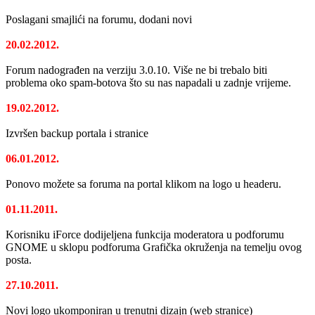
Poslagani smajlići na forumu, dodani novi
20.02.2012.
Forum nadograđen na verziju 3.0.10. Više ne bi trebalo biti
problema oko spam-botova što su nas napadali u zadnje vrijeme.
19.02.2012.
Izvršen backup portala i stranice
06.01.2012.
Ponovo možete sa foruma na portal klikom na logo u headeru.
01.11.2011.
Korisniku iForce dodijeljena funkcija moderatora u podforumu
GNOME u sklopu podforuma Grafička okruženja na temelju ovog
posta.
27.10.2011.
Novi logo ukomponiran u trenutni dizajn (web stranice)