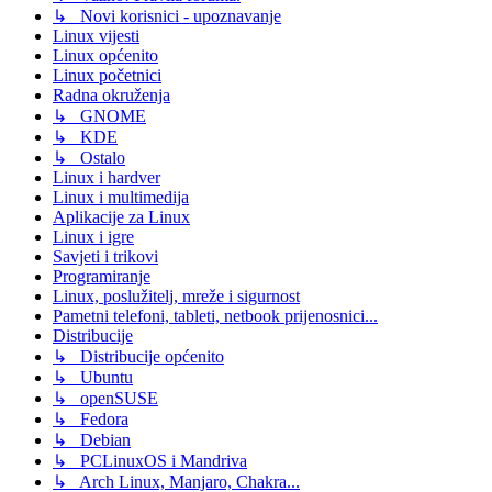
↳ Novi korisnici - upoznavanje
Linux vijesti
Linux općenito
Linux početnici
Radna okruženja
↳ GNOME
↳ KDE
↳ Ostalo
Linux i hardver
Linux i multimedija
Aplikacije za Linux
Linux i igre
Savjeti i trikovi
Programiranje
Linux, poslužitelj, mreže i sigurnost
Pametni telefoni, tableti, netbook prijenosnici...
Distribucije
↳ Distribucije općenito
↳ Ubuntu
↳ openSUSE
↳ Fedora
↳ Debian
↳ PCLinuxOS i Mandriva
↳ Arch Linux, Manjaro, Chakra...