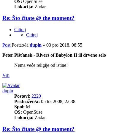
OS:
OpenSuse
Lokacija:
Zadar
Re: Što čitate @ the moment?
Citiraj
Citiraj
Post
Postao/la
dupin
»
03 pro 2018, 08:55
Peter Pišťanek - Rivers of Babylon II ili drveno selo
Nema veće religije od istine!
Vrh
dupin
Postovi:
2220
Pridružen/a:
05 tra 2008, 22:38
Spol:
M
OS:
OpenSuse
Lokacija:
Zadar
Re: Što čitate @ the moment?