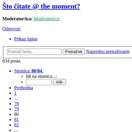
Što čitate @ the moment?
Moderator/ica:
Moderatori/ce
Odgovori
Prikaz ispisa
Napredno pretraživanje
Pretražnik
834 posta
Stranica:
80
/
84
.
Idi na stranicu...:
Prethodna
1
...
78
79
80
81
82
...