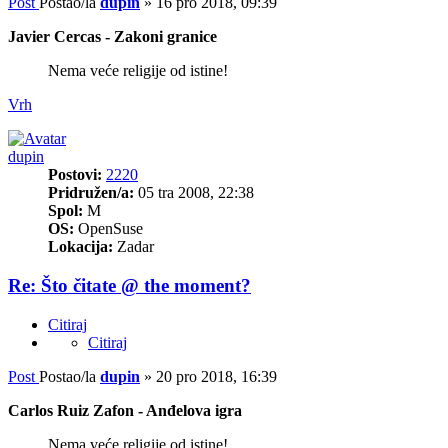
Post
Postao/la
dupin
»
16 pro 2018, 09:39
Javier Cercas - Zakoni granice
Nema veće religije od istine!
Vrh
dupin
Postovi:
2220
Pridružen/a:
05 tra 2008, 22:38
Spol:
M
OS:
OpenSuse
Lokacija:
Zadar
Re: Što čitate @ the moment?
Citiraj
Citiraj
Post
Postao/la
dupin
»
20 pro 2018, 16:39
Carlos Ruiz Zafon - Anđelova igra
Nema veće religije od istine!