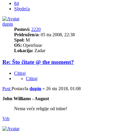
84
Sljedeća
dupin
Postovi:
2220
Pridružen/a:
05 tra 2008, 22:38
Spol:
M
OS:
OpenSuse
Lokacija:
Zadar
Re: Što čitate @ the moment?
Citiraj
Citiraj
Post
Postao/la
dupin
»
26 stu 2018, 01:08
John Williams - August
Nema veće religije od istine!
Vrh