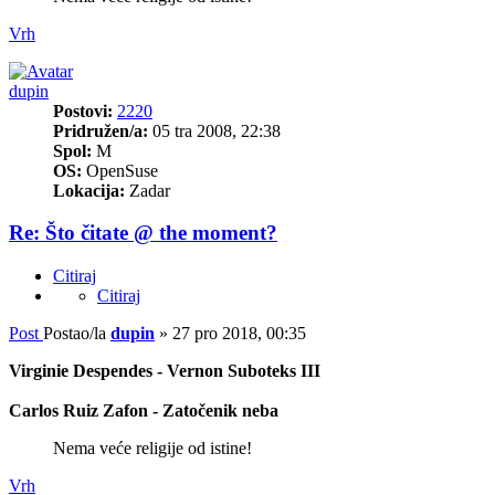
Vrh
dupin
Postovi:
2220
Pridružen/a:
05 tra 2008, 22:38
Spol:
M
OS:
OpenSuse
Lokacija:
Zadar
Re: Što čitate @ the moment?
Citiraj
Citiraj
Post
Postao/la
dupin
»
27 pro 2018, 00:35
Virginie Despendes - Vernon Suboteks III
Carlos Ruiz Zafon - Zatočenik neba
Nema veće religije od istine!
Vrh