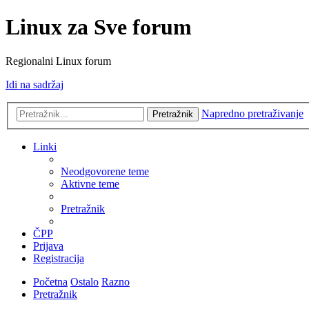
Linux za Sve forum
Regionalni Linux forum
Idi na sadržaj
Napredno pretraživanje
Pretražnik
Linki
Neodgovorene teme
Aktivne teme
Pretražnik
ČPP
Prijava
Registracija
Početna
Ostalo
Razno
Pretražnik