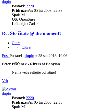
dupin
Postovi:
2220
Pridružen/a:
05 tra 2008, 22:38
Spol:
M
OS:
OpenSuse
Lokacija:
Zadar
Re: Što čitate @ the moment?
Citiraj
Citiraj
Post
Postao/la
dupin
»
28 stu 2018, 19:06
Peter Pišťanek - Rivers of Babylon
Nema veće religije od istine!
Vrh
dupin
Postovi:
2220
Pridružen/a:
05 tra 2008, 22:38
Spol:
M