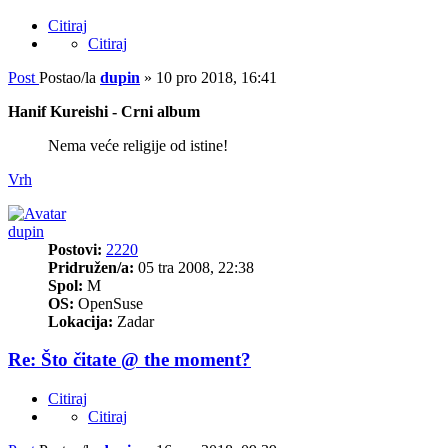
Citiraj
Citiraj
Post
Postao/la
dupin
»
10 pro 2018, 16:41
Hanif Kureishi - Crni album
Nema veće religije od istine!
Vrh
dupin
Postovi:
2220
Pridružen/a:
05 tra 2008, 22:38
Spol:
M
OS:
OpenSuse
Lokacija:
Zadar
Re: Što čitate @ the moment?
Citiraj
Citiraj