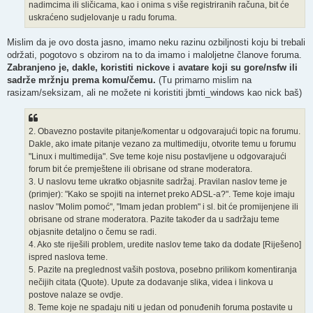
nadimcima ili sličicama, kao i onima s više registriranih računa, bit će
uskraćeno sudjelovanje u radu foruma.
Mislim da je ovo dosta jasno, imamo neku razinu ozbiljnosti koju bi trebali
održati, pogotovo s obzirom na to da imamo i maloljetne članove foruma.
Zabranjeno je, dakle, koristiti nickove i avatare koji su gore/nsfw ili
sadrže mržnju prema komu/čemu.
(Tu primarno mislim na
rasizam/seksizam, ali ne možete ni koristiti jbmti_windows kao nick baš)
2. Obavezno postavite pitanje/komentar u odgovarajući topic na forumu.
Dakle, ako imate pitanje vezano za multimediju, otvorite temu u forumu
"Linux i multimedija". Sve teme koje nisu postavljene u odgovarajući
forum bit će premještene ili obrisane od strane moderatora.
3. U naslovu teme ukratko objasnite sadržaj. Pravilan naslov teme je
(primjer): "Kako se spojiti na internet preko ADSL-a?". Teme koje imaju
naslov "Molim pomoć", "Imam jedan problem" i sl. bit će promijenjene ili
obrisane od strane moderatora. Pazite također da u sadržaju teme
objasnite detaljno o čemu se radi.
4. Ako ste riješili problem, uredite naslov teme tako da dodate [Riješeno]
ispred naslova teme.
5. Pazite na preglednost vaših postova, posebno prilikom komentiranja
nečijih citata (Quote). Upute za dodavanje slika, videa i linkova u
postove nalaze se ovdje.
8. Teme koje ne spadaju niti u jedan od ponuđenih foruma postavite u