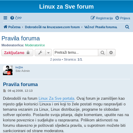
Linux za Sve forum
ČPP
Registracija
Prijava
P
Početna
Dobrodošli na linuxzasve.com forum
Važno! Pravila foruma.
r
Pravila foruma
e
Moderator/ica:
Moderatori/ce
t
Pretražnik
Napredno 
Zaključano
r
2 posta • Stranica:
1
/
1
.
a
iv@n
ž
Site Admin
n
Pravila foruma
i
P
08 sij 2008, 12:13
k
o
s
Dobrodošli na forum
Linux Za Sve portala
. Ovaj forum je zamišljen kao
t
mjesto gdje korisnici Linuxa i oni koji to žele postati mogu raspravljati o
temama vezanim za Linux, Linux distribucije, programe te slobodan
softver općenito. Postavite svoja pitanja, dajte komentare, uputite nas na
korisne poveznice i sudjelujte u raspravama. Prilikom aktivnosti na
forumu obavezno je poštovati sljedeća pravila, u suprotnom možete biti
sankcionirani od strane moderatora.