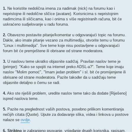
1.
Ne koristite nedolična imena za nadimak (nick) na forumu kao i
nepristojne ili nedolične sličice (avatare). Korisnicima s nepristojnim
nadimcima ili sličicama, kao i onima s više registriranih računa, bit će
uskraćeno sudjelovanje u radu foruma.
2.
Obavezno postavite pitanje/komentar u odgovarajući topic na forumu.
Dakle, ako imate pitanje vezano za multimediju, otvorite temu u forumu
"Linux i multimedija". Sve teme koje nisu postavljene u odgovarajući
forum bit će premještene ili obrisane od strane moderatora.
3.
U naslovu teme ukratko objasnite sadržaj. Pravilan naslov teme je
(primjer): "Kako se spojiti na internet preko ADSL-a?". Teme koje imaju
naslov "Molim pomoć", "Imam jedan problem" i sl. bit će promijenjene ili
obrisane od strane moderatora. Pazite također da u sadržaju teme
objasnite detaljno o čemu se radi.
4.
Ako ste riješili problem, uredite naslov teme tako da dodate [Riješeno]
ispred naslova teme.
5.
Pazite na preglednost vaših postova, posebno prilikom komentiranja
nečijih citata (Quote). Upute za dodavanje slika, videa i linkova u postove
nalaze se
ovdje
.
6.
Striktno
je zabranjeno psovanje, vrijeđanje drugih korisnika, rasisam,