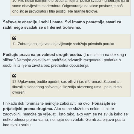
10. Ako netko namjerno provocira, flejma, potiče svađu - ignorirajte ga ili
samo obavijestite moderatora. Odgovaranje na takve postove je baš
ono što je provokator i htio postići. Ne hranite trolove.
Sačuvajte energiju i sebi i nama. Svi imamo pametnije stvari za
raditi nego svađati se s Internet trolovima.
11. Zabranjeno je javno objavljivanje sadržaja privatnih poruka.
Poštujte prava na privatnost drugih osoba.
(Tu mislim i na doxxing i
slično.) Nemojte objavljivati sadržaje privatnih razgovora i podatke o
osobi ili iz njena života bez prethodna dopuštenja.
12. Uglavnom, budite ugodni, susretljivi i jasni forumaši. Zapamtite,
filozofija slobodnog softvera je filozofija otvorenog uma - pa budimo
otvoreni!
I nikada dok forumašite nemojte zaboraviti na ovo.
Ponašajte se
prijateljski prema drugima.
Ako se ne slažete s nekim ili niste
zadovoljni, nemojte ga vrijeđati. Isto tako, ako vam se ne sviđa kako se
netko odnosi prema vama, nemojte se svađati. Gumb za prijavu posta
ima svoju svrhu.