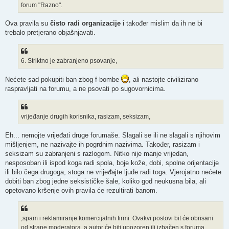
forum "Razno".
Ova pravila su
čisto radi organizacije
i također mislim da ih ne bi
trebalo pretjerano objašnjavati.
6. Striktno je zabranjeno psovanje,
Nećete sad pokupiti ban zbog f-bombe
, ali nastojte civilizirano
raspravljati na forumu, a ne psovati po sugovornicima.
vrijeđanje drugih korisnika, rasizam, seksizam,
Eh... nemojte vrijeđati druge forumaše. Slagali se ili ne slagali s njihovim
mišljenjem, ne nazivajte ih pogrdnim nazivima. Također, rasizam i
seksizam su zabranjeni s razlogom. Nitko nije manje vrijedan,
nesposoban ili ispod koga radi spola, boje kože, dobi, spolne orijentacije
ili bilo čega drugoga, stoga ne vrijeđajte ljude radi toga. Vjerojatno nećete
dobiti ban zbog jedne seksističke šale, koliko god neukusna bila, ali
opetovano kršenje ovih pravila će rezultirati banom.
,spam i reklamiranje komercijalnih firmi. Ovakvi postovi bit će obrisani
od strane moderatora, a autor će biti upozoren ili izbačen s foruma.