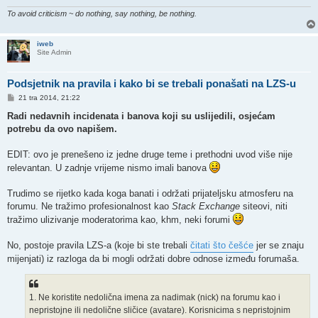
To avoid criticism ~ do nothing, say nothing, be nothing.
iweb
Site Admin
Podsjetnik na pravila i kako bi se trebali ponašati na LZS-u
P
21 tra 2014, 21:22
o
s
Radi nedavnih incidenata i banova koji su uslijedili, osjećam
t
potrebu da ovo napišem.
EDIT: ovo je prenešeno iz jedne druge teme i prethodni uvod više nije
relevantan. U zadnje vrijeme nismo imali banova
Trudimo se rijetko kada koga banati i održati prijateljsku atmosferu na
forumu. Ne tražimo profesionalnost kao
Stack Exchange
siteovi, niti
tražimo ulizivanje moderatorima kao, khm, neki forumi
No, postoje pravila LZS-a (koje bi ste trebali
čitati što češće
jer se znaju
mijenjati) iz razloga da bi mogli održati dobre odnose između forumaša.
1. Ne koristite nedolična imena za nadimak (nick) na forumu kao i
nepristojne ili nedolične sličice (avatare). Korisnicima s nepristojnim