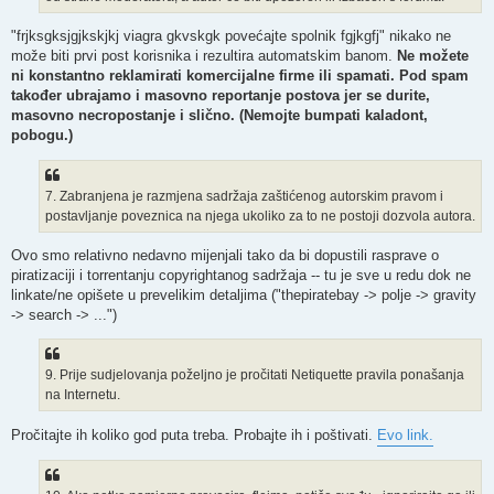
"frjksgksjgjkskjkj viagra gkvskgk povećajte spolnik fgjkgfj" nikako ne
može biti prvi post korisnika i rezultira automatskim banom.
Ne možete
ni konstantno reklamirati komercijalne firme ili spamati. Pod spam
također ubrajamo i masovno reportanje postova jer se durite,
masovno necropostanje i slično. (Nemojte bumpati kaladont,
pobogu.)
7. Zabranjena je razmjena sadržaja zaštićenog autorskim pravom i
postavljanje poveznica na njega ukoliko za to ne postoji dozvola autora.
Ovo smo relativno nedavno mijenjali tako da bi dopustili rasprave o
piratizaciji i torrentanju copyrightanog sadržaja -- tu je sve u redu dok ne
linkate/ne opišete u prevelikim detaljima ("thepiratebay -> polje -> gravity
-> search -> ...")
9. Prije sudjelovanja poželjno je pročitati Netiquette pravila ponašanja
na Internetu.
Pročitajte ih koliko god puta treba. Probajte ih i poštivati.
Evo link.