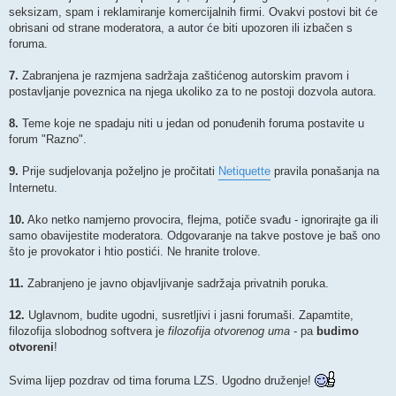
seksizam, spam i reklamiranje komercijalnih firmi. Ovakvi postovi bit će
obrisani od strane moderatora, a autor će biti upozoren ili izbačen s
foruma.
7.
Zabranjena je razmjena sadržaja zaštićenog autorskim pravom i
postavljanje poveznica na njega ukoliko za to ne postoji dozvola autora.
8.
Teme koje ne spadaju niti u jedan od ponuđenih foruma postavite u
forum "Razno".
9.
Prije sudjelovanja poželjno je pročitati
Netiquette
pravila ponašanja na
Internetu.
10.
Ako netko namjerno provocira, flejma, potiče svađu - ignorirajte ga ili
samo obavijestite moderatora. Odgovaranje na takve postove je baš ono
što je provokator i htio postići. Ne hranite trolove.
11.
Zabranjeno je javno objavljivanje sadržaja privatnih poruka.
12.
Uglavnom, budite ugodni, susretljivi i jasni forumaši. Zapamtite,
filozofija slobodnog softvera je
filozofija otvorenog uma
- pa
budimo
otvoreni
!
Svima lijep pozdrav od tima foruma LZS. Ugodno druženje!