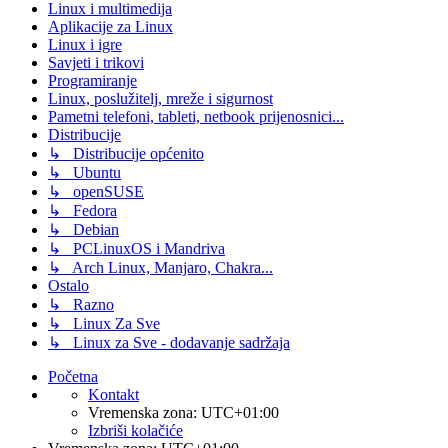
Linux i multimedija
Aplikacije za Linux
Linux i igre
Savjeti i trikovi
Programiranje
Linux, poslužitelj, mreže i sigurnost
Pametni telefoni, tableti, netbook prijenosnici...
Distribucije
↳ Distribucije općenito
↳ Ubuntu
↳ openSUSE
↳ Fedora
↳ Debian
↳ PCLinuxOS i Mandriva
↳ Arch Linux, Manjaro, Chakra...
Ostalo
↳ Razno
↳ Linux Za Sve
↳ Linux za Sve - dodavanje sadržaja
Početna
Kontakt
Vremenska zona:
UTC+01:00
Izbriši kolačiće