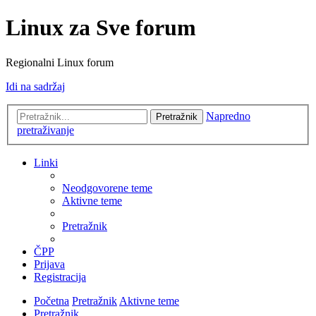
Linux za Sve forum
Regionalni Linux forum
Idi na sadržaj
Napredno
Pretražnik
pretraživanje
Linki
Neodgovorene teme
Aktivne teme
Pretražnik
ČPP
Prijava
Registracija
Početna
Pretražnik
Aktivne teme
Pretražnik