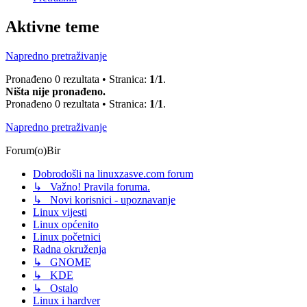
Aktivne teme
Napredno pretraživanje
Pronađeno 0 rezultata • Stranica:
1
/
1
.
Ništa nije pronađeno.
Pronađeno 0 rezultata • Stranica:
1
/
1
.
Napredno pretraživanje
Forum(o)Bir
Dobrodošli na linuxzasve.com forum
↳ Važno! Pravila foruma.
↳ Novi korisnici - upoznavanje
Linux vijesti
Linux općenito
Linux početnici
Radna okruženja
↳ GNOME
↳ KDE
↳ Ostalo
Linux i hardver