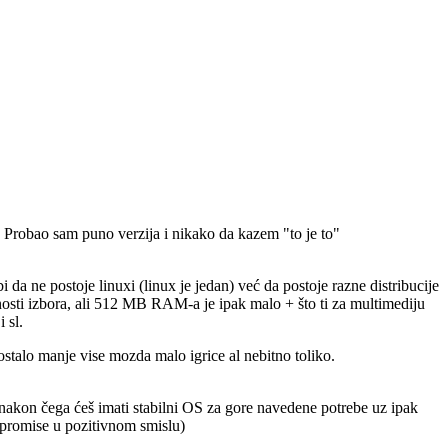
 Probao sam puno verzija i nikako da kazem "to je to"
i da ne postoje linuxi (linux je jedan) već da postoje razne distribucije
ćnosti izbora, ali 512 MB RAM-a je ipak malo + što ti za multimediju
 sl.
 ostalo manje vise mozda malo igrice al nebitno toliko.
 nakon čega ćeš imati stabilni OS za gore navedene potrebe uz ipak
promise u pozitivnom smislu)