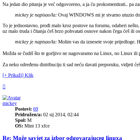
Na jedan dio pitanja je već odgovoreno, a ja ću prokomentirati.. pa za
mickey je napisao/la:
Ovaj WINDOWS mi je stvarno utuzio dosadan
To je jednostavno, prođi malo kroz postove na forumu, odaberi nešto, i
uz malo truda i čitanja ćeš brzo pohvatati osnove nakon čega ćeš ili ost
mickey je napisao/la:
Molim vas da iznesete svoje prijedloge.
Možda se čudiš što te gorljivo ne nagovaramo na Linux, no Linux ili 
Za neku određenu distribuciju ti sad neću davati preporuku, vidjeti ć
[+ Prikaži] Klik
Vrh
mickey
Postovi:
69
Pridružen/a:
02 sij 2014, 02:44
Spol:
M
OS:
Mint 13 xfce
Re: Može savjet za izbor odgovarajuceg linuxa