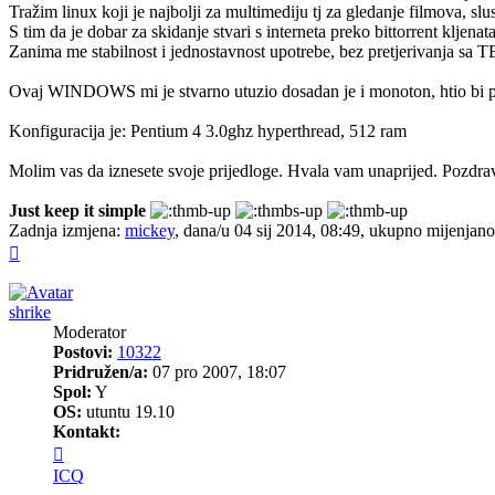
Tražim linux koji je najbolji za multimediju tj za gledanje filmova, slus
S tim da je dobar za skidanje stvari s interneta preko bittorrent kljen
Zanima me stabilnost i jednostavnost upotrebe, bez pretjerivanja
Ovaj WINDOWS mi je stvarno utuzio dosadan je i monoton, htio bi prij
Konfiguracija je: Pentium 4 3.0ghz hyperthread, 512 ram
Molim vas da iznesete svoje prijedloge. Hvala vam unaprijed. Pozdr
Just keep it simple
Zadnja izmjena:
mickey
, dana/u 04 sij 2014, 08:49, ukupno mijenjano
Vrh
shrike
Moderator
Postovi:
10322
Pridružen/a:
07 pro 2007, 18:07
Spol:
Y
OS:
utuntu 19.10
Kontakt:
Kontaktiraj
korisnika/cu
ICQ
shrike