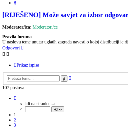
Pretražnik
[RIJEŠENO] Može savjet za izbor odgovar
Moderator/ica:
Moderatori/ce
Pravila foruma
U naslovu teme unutar uglatih zagrada navesti o kojoj distribuciji je r
Odgovori
Prikaz ispisa
Napredno
Pretražnik
pretraživanje
107 postova
Stranica:
1
/
11
.
Idi na stranicu...:
1
2
3