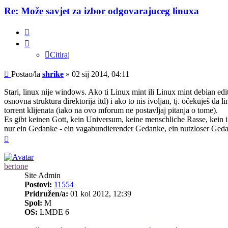
Re: Može savjet za izbor odgovarajuceg linuxa
Citiraj
Citiraj
Post
Postao/la
shrike
»
02 sij 2014, 04:11
Stari, linux nije windows. Ako ti Linux mint ili Linux mint debian ed
osnovna struktura direktorija itd) i ako to nis ivoljan, tj. očekuješ 
torrent klijenata (iako na ovo mforum ne postavljaj pitanja o tome).
Es gibt keinen Gott, kein Universum, keine menschliche Rasse, kein i
nur ein Gedanke - ein vagabundierender Gedanke, ein nutzloser Gedan
Vrh
bertone
Site Admin
Postovi:
11554
Pridružen/a:
01 kol 2012, 12:39
Spol:
M
OS:
LMDE 6