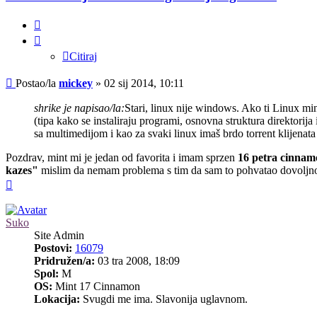
Citiraj
Citiraj
Post
Postao/la
mickey
»
02 sij 2014, 10:11
shrike je napisao/la:
Stari, linux nije windows. Ako ti Linux mi
(tipa kako se instaliraju programi, osnovna struktura direktorij
sa multimedijom i kao za svaki linux imaš brdo torrent klijenat
Pozdrav, mint mi je jedan od favorita i imam sprzen
16 petra cinna
kazes"
mislim da nemam problema s tim da sam to pohvatao dovoljno 
Vrh
Suko
Site Admin
Postovi:
16079
Pridružen/a:
03 tra 2008, 18:09
Spol:
M
OS:
Mint 17 Cinnamon
Lokacija:
Svugdi me ima. Slavonija uglavnom.