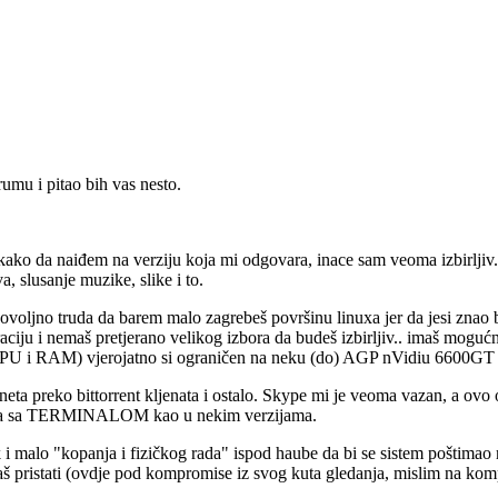
umu i pitao bih vas nesto.
ako da naiđem na verziju koja mi odgovara, inace sam veoma izbirljiv.
a, slusanje muzike, slike i to.
o dovoljno truda da barem malo zagrebeš površinu linuxa jer da jesi znao b
raciju i nemaš pretjerano velikog izbora da budeš izbirljiv.. imaš mogu
(CPU i RAM) vjerojatno si ograničen na neku (do) AGP nVidiu 6600GT i
rneta preko bittorrent kljenata i ostalo. Skype mi je veoma vazan, a ovo
ivanja sa TERMINALOM kao u nekim verzijama.
 i malo "kopanja i fizičkog rada" ispod haube da bi se sistem poštimao
pristati (ovdje pod kompromise iz svog kuta gledanja, mislim na kom