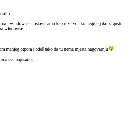
estim.
linuxu, windowse si ostavi samo kao rezervu ako negdje jako zagusti..
i na windowse.
nijom manjeg otpora i odeš tako da tu nema mjesta nagovarnju
jima sve napisano.