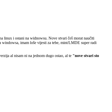
na linux i ostani na widnowsu. Nove stvari češ morat naučiti
rzija windowsa, imam loše vijesti za tebe, mint/LMDE super radi
erzija al nisam ni na jednom dugo ostao, al te
"nove stvari sto