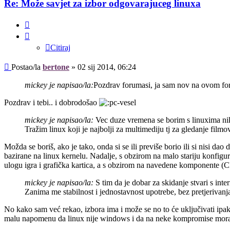
Re: Može savjet za izbor odgovarajuceg linuxa
Citiraj
Citiraj
Post
Postao/la
bertone
»
02 sij 2014, 06:24
mickey je napisao/la:
Pozdrav forumasi, ja sam nov na ovom for
Pozdrav i tebi.. i dobrodošao
mickey je napisao/la:
Vec duze vremena se borim s linuxima nik
Tražim linux koji je najbolji za multimediju tj za gledanje filmov
Možda se boriš, ako je tako, onda si se ili previše borio ili si nisi da
bazirane na linux kernelu. Nadalje, s obzirom na malo stariju konfigu
ulogu igra i grafička kartica, a s obzirom na navedene komponente 
mickey je napisao/la:
S tim da je dobar za skidanje stvari s inte
Zanima me stabilnost i jednostavnost upotrebe, bez pretjer
No kako sam već rekao, izbora ima i može se no to će uključivati ipak
malu napomenu da linux nije windows i da na neke kompromise moraš 