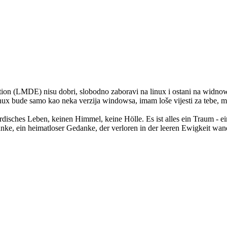
ition (LMDE) nisu dobri, slobodno zaboravi na linux i ostani na widnows
da linux bude samo kao neka verzija windowsa, imam loše vijesti za tebe
rdisches Leben, keinen Himmel, keine Hölle. Es ist alles ein Traum - ei
ke, ein heimatloser Gedanke, der verloren in der leeren Ewigkeit wand