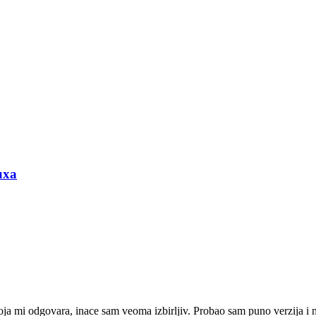
uxa
ja mi odgovara, inace sam veoma izbirljiv. Probao sam puno verzija i n