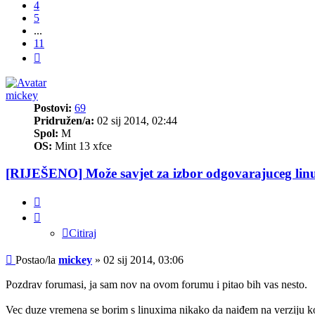
4
5
...
11
Sljedeća
mickey
Postovi:
69
Pridružen/a:
02 sij 2014, 02:44
Spol:
M
OS:
Mint 13 xfce
[RIJEŠENO] Može savjet za izbor odgovarajuceg lin
Citiraj
Citiraj
Post
Postao/la
mickey
»
02 sij 2014, 03:06
Pozdrav forumasi, ja sam nov na ovom forumu i pitao bih vas nesto.
Vec duze vremena se borim s linuxima nikako da naiđem na verziju ko