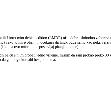
nt ili Linux mint debian edition (LMDE) nisu dobri, slobodno zaboravi 
a itd) i ako to nis ivoljan, tj. očekuješ da linux bude samo kao neka ve
a (iako na ovo mforum ne postavljaj pitanja o tome).
mon
pa cu s njim probati jedno vrijeme, mislim da sam probao preko 30 v
da ga mogu koristiti bez problema.