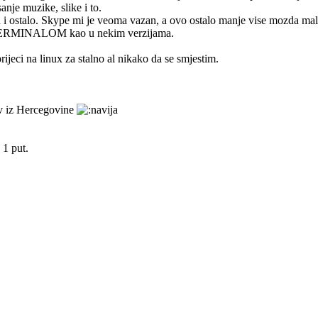
anje muzike, slike i to.
ata i ostalo. Skype mi je veoma vazan, a ovo ostalo manje vise mozda malo
 sa TERMINALOM kao u nekim verzijama.
eci na linux za stalno al nikako da se smjestim.
av iz Hercegovine
 1 put.