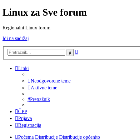
Linux za Sve forum
Regionalni Linux forum
Idi na sadržaj
Napredno
Pretražnik
pretraživanje
Linki
Neodgovorene teme
Aktivne teme
Pretražnik
ČPP
Prijava
Registracija
Početna
Distribucije
Distribucije općenito