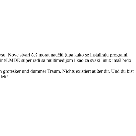
u. Nove stvari češ morat naučiti (tipa kako se instaliraju programi,
, mint/LMDE super radi sa multimedijom i kao za svaki linux imaš brdo
n grotesker und dummer Traum. Nichts existiert außer dir. Und du bist
elt!