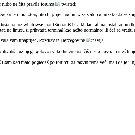
r nitko ne čita pravila foruma
 je i monoton, htio bi prijeci na linux za stalno al nikako da se smj
nstaliraj uz windowse i radi što radiš i svaki dan, ali na instaliranom 
ati na linuxu (i prihvatiti terminal kao nešto normalno) ili ćeš se vratit
 Hvala vam unaprijed. Pozdrav iz Hercegovine
prihvatiš i uz njega gotovo svakodnevno naučiš nešto novo, ili ideš li
eš i sam kad malo pogledaš po forumu da takvih tema već ima i da je u n