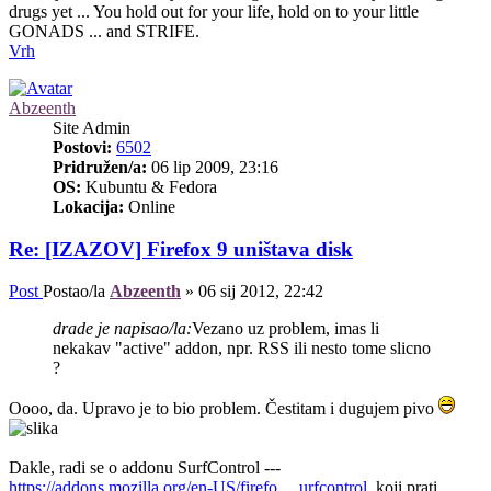
drugs yet ... You hold out for your life, hold on to your little
GONADS ... and STRIFE.
Vrh
Abzeenth
Site Admin
Postovi:
6502
Pridružen/a:
06 lip 2009, 23:16
OS:
Kubuntu & Fedora
Lokacija:
Online
Re: [IZAZOV] Firefox 9 uništava disk
Post
Postao/la
Abzeenth
»
06 sij 2012, 22:42
drade je napisao/la:
Vezano uz problem, imas li
nekakav "active" addon, npr. RSS ili nesto tome slicno
?
Oooo, da. Upravo je to bio problem. Čestitam i dugujem pivo
Dakle, radi se o addonu SurfControl ---
https://addons.mozilla.org/en-US/firefo ... urfcontrol
, koji prati