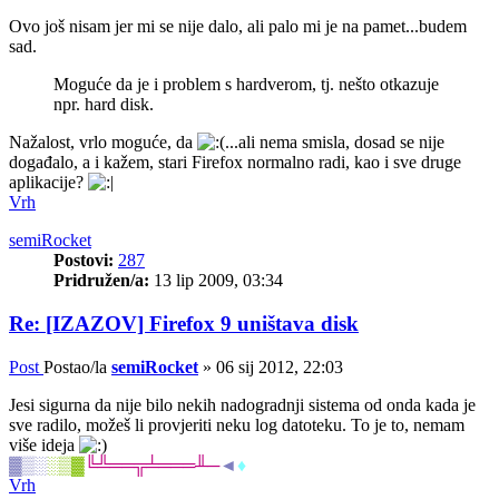
Ovo još nisam jer mi se nije dalo, ali palo mi je na pamet...budem
sad.
Moguće da je i problem s hardverom, tj. nešto otkazuje
npr. hard disk.
Nažalost, vrlo moguće, da
...ali nema smisla, dosad se nije
događalo, a i kažem, stari Firefox normalno radi, kao i sve druge
aplikacije?
Vrh
semiRocket
Postovi:
287
Pridružen/a:
13 lip 2009, 03:34
Re: [IZAZOV] Firefox 9 uništava disk
Post
Postao/la
semiRocket
»
06 sij 2012, 22:03
Jesi sigurna da nije bilo nekih nadogradnji sistema od onda kada je
sve radilo, možeš li provjeriti neku log datoteku. To je to, nemam
više ideja
▓▒░
░▒▓
╚╩══╦╧═══╨─
◄
♦
Vrh