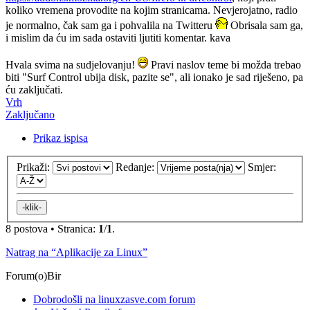
koliko vremena provodite na kojim stranicama. Nevjerojatno, radio
je normalno, čak sam ga i pohvalila na Twitteru
Obrisala sam ga,
i mislim da ću im sada ostaviti ljutiti komentar. kava
Hvala svima na sudjelovanju!
Pravi naslov teme bi možda trebao
biti "Surf Control ubija disk, pazite se", ali ionako je sad riješeno, pa
ću zaključati.
Vrh
Zaključano
Prikaz ispisa
Prikaži:
Redanje:
Smjer:
8 postova • Stranica:
1
/
1
.
Natrag na “Aplikacije za Linux”
Forum(o)Bir
Dobrodošli na linuxzasve.com forum