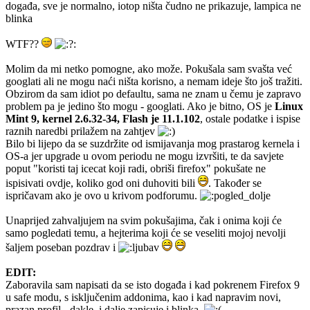
događa, sve je normalno, iotop ništa čudno ne prikazuje, lampica ne
blinka
WTF??
Molim da mi netko pomogne, ako može. Pokušala sam svašta već
googlati ali ne mogu naći ništa korisno, a nemam ideje što još tražiti.
Obzirom da sam idiot po defaultu, sama ne znam u čemu je zapravo
problem pa je jedino što mogu - googlati. Ako je bitno, OS je
Linux
Mint 9, kernel 2.6.32-34, Flash je 11.1.102
, ostale podatke i ispise
raznih naredbi prilažem na zahtjev
Bilo bi lijepo da se suzdržite od ismijavanja mog prastarog kernela i
OS-a jer upgrade u ovom periodu ne mogu izvršiti, te da savjete
poput "koristi taj icecat koji radi, obriši firefox" pokušate ne
ispisivati ovdje, koliko god oni duhoviti bili
. Također se
ispričavam ako je ovo u krivom podforumu.
Unaprijed zahvaljujem na svim pokušajima, čak i onima koji će
samo pogledati temu, a hejterima koji će se veseliti mojoj nevolji
šaljem poseban pozdrav i
EDIT:
Zaboravila sam napisati da se isto događa i kad pokrenem Firefox 9
u safe modu, s isključenim addonima, kao i kad napravim novi,
prazan profil - dakle, i dalje zapisuje i blinka.