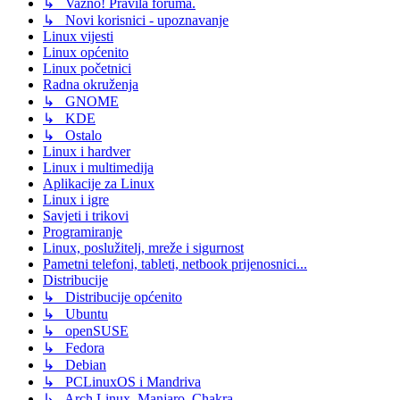
↳ Važno! Pravila foruma.
↳ Novi korisnici - upoznavanje
Linux vijesti
Linux općenito
Linux početnici
Radna okruženja
↳ GNOME
↳ KDE
↳ Ostalo
Linux i hardver
Linux i multimedija
Aplikacije za Linux
Linux i igre
Savjeti i trikovi
Programiranje
Linux, poslužitelj, mreže i sigurnost
Pametni telefoni, tableti, netbook prijenosnici...
Distribucije
↳ Distribucije općenito
↳ Ubuntu
↳ openSUSE
↳ Fedora
↳ Debian
↳ PCLinuxOS i Mandriva
↳ Arch Linux, Manjaro, Chakra...