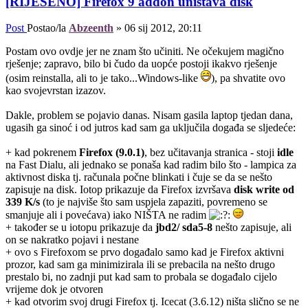
[RIJEŠENO] Firefox 9 addon uništava disk
Post
Postao/la
Abzeenth
»
06 sij 2012, 20:11
Postam ovo ovdje jer ne znam što učiniti. Ne očekujem magično
rješenje; zapravo, bilo bi čudo da uopće postoji ikakvo rješenje
(osim reinstalla, ali to je tako...Windows-like
), pa shvatite ovo
kao svojevrstan izazov.
Dakle, problem se pojavio danas. Nisam gasila laptop tjedan dana,
ugasih ga sinoć i od jutros kad sam ga uključila događa se sljedeće:
+ kad pokrenem
Firefox (9.0.1)
, bez učitavanja stranica - stoji
idle
na Fast Dialu, ali jednako se ponaša kad radim bilo što - lampica za
aktivnost diska tj. računala počne blinkati i čuje se da se nešto
zapisuje na disk. Iotop prikazuje da Firefox izvršava
disk write od
339 K/s
(to je najviše što sam uspjela zapaziti, povremeno se
smanjuje ali i povećava) iako NIŠTA ne radim
+ također se u iotopu prikazuje da
jbd2/ sda5-8
nešto zapisuje, ali
on se nakratko pojavi i nestane
+ ovo s Firefoxom se prvo događalo samo kad je Firefox aktivni
prozor, kad sam ga minimizirala ili se prebacila na nešto drugo
prestalo bi, no zadnji put kad sam to probala se događalo cijelo
vrijeme dok je otvoren
+ kad otvorim svoj drugi Firefox tj. Icecat (3.6.12) ništa slično se ne