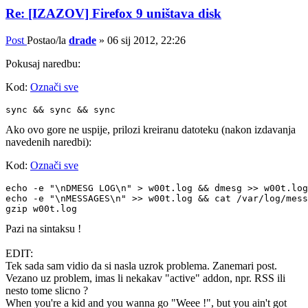
Re: [IZAZOV] Firefox 9 uništava disk
Post
Postao/la
drade
»
06 sij 2012, 22:26
Pokusaj naredbu:
Kod:
Označi sve
Ako ovo gore ne uspije, prilozi kreiranu datoteku (nakon izdavanja
navedenih naredbi):
Kod:
Označi sve
echo -e "\nDMESG LOG\n" > w00t.log && dmesg >> w00t.log

echo -e "\nMESSAGES\n" >> w00t.log && cat /var/log/mess
Pazi na sintaksu !
EDIT:
Tek sada sam vidio da si nasla uzrok problema. Zanemari post.
Vezano uz problem, imas li nekakav "active" addon, npr. RSS ili
nesto tome slicno ?
When you're a kid and you wanna go "Weee !", but you ain't got