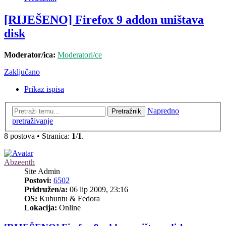
[RIJEŠENO] Firefox 9 addon uništava
disk
Moderator/ica:
Moderatori/ce
Zaključano
Prikaz ispisa
Napredno
Pretražnik
pretraživanje
8 postova • Stranica:
1
/
1
.
Abzeenth
Site Admin
Postovi:
6502
Pridružen/a:
06 lip 2009, 23:16
OS:
Kubuntu & Fedora
Lokacija:
Online