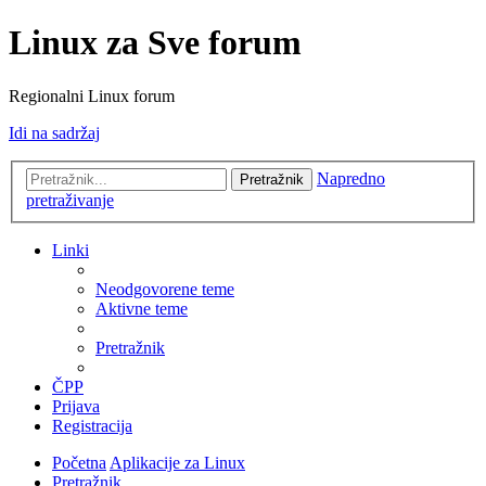
Linux za Sve forum
Regionalni Linux forum
Idi na sadržaj
Napredno
Pretražnik
pretraživanje
Linki
Neodgovorene teme
Aktivne teme
Pretražnik
ČPP
Prijava
Registracija
Početna
Aplikacije za Linux
Pretražnik