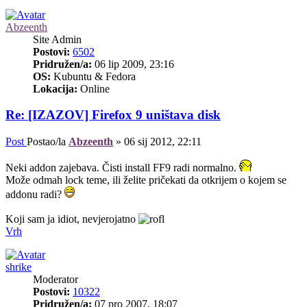
Abzeenth
Site Admin
Postovi:
6502
Pridružen/a:
06 lip 2009, 23:16
OS:
Kubuntu & Fedora
Lokacija:
Online
Re: [IZAZOV] Firefox 9 uništava disk
Post
Postao/la
Abzeenth
»
06 sij 2012, 22:11
Neki addon zajebava. Čisti install FF9 radi normalno.
Može odmah lock teme, ili želite pričekati da otkrijem o kojem se
addonu radi?
Koji sam ja idiot, nevjerojatno
Vrh
shrike
Moderator
Postovi:
10322
Pridružen/a:
07 pro 2007, 18:07