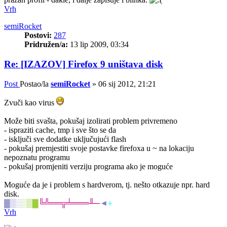
Vrh
semiRocket
Postovi:
287
Pridružen/a:
13 lip 2009, 03:34
Re: [IZAZOV] Firefox 9 uništava disk
Post
Postao/la
semiRocket
»
06 sij 2012, 21:21
Zvuči kao virus
Može biti svašta, pokušaj izolirati problem privremeno
- ispraziti cache, tmp i sve što se da
- isključi sve dodatke uključujući flash
- pokušaj premjestiti svoje postavke firefoxa u ~ na lokaciju
nepoznatu programu
- pokušaj promjeniti verziju programa ako je moguće
Moguće da je i problem s hardverom, tj. nešto otkazuje npr. hard
disk.
▓▒░
░▒▓
╚╩══╦╧═══╨─
◄
♦
Vrh